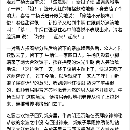
走到牛杨氏面前说：「这是娘！」新娘子便 甜爽爽地唤
了一声：「娘！」豁开大红的裙摆款款地俯下身去磕了个
响头，喜得 牛杨氏眉开眼笑地说：「俺娃不光模样儿
俊！嘴也甜得很！」新娘子又站到牛炳 仁跟前娇滴滴地
叫：「爹！」牛炳仁强忍住心中的喜悦不表现出来，冷着
脸沉声 说：「好好……起来！起来！」
一对新人按着辈分先后给留下的亲戚磕完头后，众人才陆
续散去了，留下了 牛炳仁一家四口人。牛杨氏颠着小脚
端来了两大合欢饺子，摆在摇曳的烛光里朝 两人笑嘻嘻
地说：「这忙活了一天，终于该到主题上了，快过来吃了
这两碗饺子， 过了今晚，以后就成了一家人了哩！」新
娘子懂得话里的意思，脸刷刷地红得跟 熟透了苹果似
的，低顺着眉眼羞答答地瞅着木然的男人挪不开脚步。牛
杨氏见了 这般境况，便挤眉弄眼地把老伴从椅子上拉起
来，连推带拽地挤出门去了。
吃罢合欢饺子回到新房里，牛高明还沉陷在祭拜家神神秘
恭敬的余波之中没 有回过神来，新娘子早蹬掉绣花鞋钻
到了大红棉被中，在被子里三下两下丢剥光 了衣裤衣裤