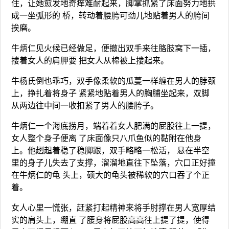
住，让她愈发地奇痒难耐起来，脚掌抓紧了床面努力地拱
成一坐弧形的 桥，转动着腰胯可劲儿地贴着男人的胯间
挨磨。
牛炳仁见火候已经做足，便撤出双手来往胳肢窝下一插，
搂着女人的肩胛要 把女人从棉被上搂起来。
牛杨氏倒也乖巧，双手像柔软的瓜蔓一样缠在男人的脖颈
上，挣扎着将身子 紧紧地贴着男人的胸脯坐起来，双脚
从两边往中间一收扣紧了男人的腰胯子。
牛炳仁一个海底捞月，端着着女人肥满的屁股往上一提，
女人整个身子便离 了床面像只八爪鱼似的黏附在他身
上。他趔趄着稳了稳脚跟，双手略略一松活， 悬在半空
里的身子儿失去了支撑，溜溜地直往下坠落，穴口正好撞
在牛炳仁的龟 头上，硕大的龟头被稀软的穴口吞了个正
着。
女人心里一慌张，赶紧打起精神来将手肘撑在男人宽厚结
实的肩头上，绷直 了腰身将屁股高高往上提了提，使得