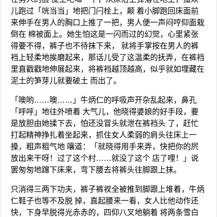
儿跑过「咣当当」地把门闩栓上，颠 着小脚跑回床面前
来伸手在男人的胸口上推了一把，男人便一声闷哼仰面栽
倒在 棉被面上。她生怕这是一闪而过的幻觉，心里紧张
得要不得，裤子也不待抹下来， 就将手掌按在男人的裤
裆上轻柔地挨磨起来，那话儿受了这温柔的抚弄，在裤裆
里直戳戳地伸展起来，将裤裆越顶越高，似乎就如埋藏在
泥土的笋芽儿就要破土 而出了。
「噢哟……噢……」牛炳仁的呼吸声开杂乱起来，鼻孔
「呼呼」地往外喷着 大气儿，他晓得婆娘的好手段，要
是放胆由她揉下去，怕还没冒头就泄在裤裆头 了，赶忙
打起精神挣扎着坐起来，抓住女人柔弱的肩头往床上一
搡，粗声粗气地 嚷道：「就晓得用手来弄，快把你的屄
放出来干呀！过了这个村……就没了这个 店了哩！」说
罢匆匆地蹿下床来，弯下腰去将裤头往脚跟上抹。
只消得三两下功夫，裤子裤衩全被推到脚跟上堆着，牛炳
仁鞋子也等不及脱 掉，直起腰来一看，女人比他动作还
快，下身早脱得光赤赤的，四仰八叉地躺着 将两条雪白