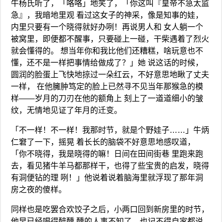
牛杨氏听了，「咯咯」地笑了，「你这叫『皇帝不急太监
急』，我暗地里观 看过这女子的神采，像是知事的娃，
内里只要有一个晓得就好办咧！再说男人和 女人躺一个
被窝里，即便都不醒事，只要碰上一碰，干柴遇着了烈火
就会懂得的。 想当年你和我比他们还糟糕，啥玩意也不
懂，还不是一样把事情给做成了？」她 说这话的时候，
圆润的脸蛋上飞快地掠过一朵红云，不好意思地瞅了丈夫
一样， 在他臃肿笃定的脸上已然寻不见当年那猴急的模
样——岁月的刀刃在他的额角上 刻上了一道道细小的皱
纹，无情地见证了年月的迁变。
「不一样！不一样！我那时节，就是个野娃子……」牛炳
仁窘了一下，摇晃 着长长的脑袋不好意思地感叹道，
「你不晓得，我是晓得的嘛！日间在田间街巷 里跑来跑
去，看见猪牛羊马都那样干，也得了些宝贵的启发，晓得
有洞便钻的理 咧！」他说着说着脑海里就浮现了那年洞
房之夜的傻样。
同样也是吃罢合欢饺子之后，小两口回到新房里的时节，
他早已经喝得醉醺 醺的人事不知了，也记不得自家都说