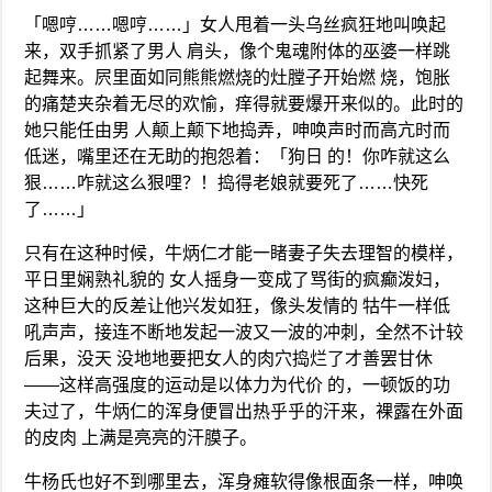
「嗯哼……嗯哼……」女人甩着一头乌丝疯狂地叫唤起
来，双手抓紧了男人 肩头，像个鬼魂附体的巫婆一样跳
起舞来。屄里面如同熊熊燃烧的灶膛子开始燃 烧，饱胀
的痛楚夹杂着无尽的欢愉，痒得就要爆开来似的。此时的
她只能任由男 人颠上颠下地捣弄，呻唤声时而高亢时而
低迷，嘴里还在无助的抱怨着：「狗日 的！你咋就这么
狠……咋就这么狠哩？！捣得老娘就要死了……快死
了……」
只有在这种时候，牛炳仁才能一睹妻子失去理智的模样，
平日里娴熟礼貌的 女人摇身一变成了骂街的疯癫泼妇，
这种巨大的反差让他兴发如狂，像头发情的 牯牛一样低
吼声声，接连不断地发起一波又一波的冲刺，全然不计较
后果，没天 没地地要把女人的肉穴捣烂了才善罢甘休
——这样高强度的运动是以体力为代价 的，一顿饭的功
夫过了，牛炳仁的浑身便冒出热乎乎的汗来，裸露在外面
的皮肉 上满是亮亮的汗膜子。
牛杨氏也好不到哪里去，浑身瘫软得像根面条一样，呻唤