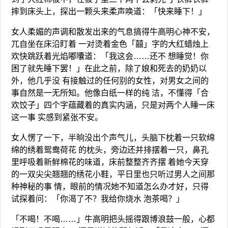
摔到床头上，探出一颗头来柔声唤道：「快来睡下！」
女人柔媚的声调和散发出来的气息搞得牛高明心神不安，
兀自坐在床沿盯着 一对烫着金色「囍」字的大红蜡烛上
欢快跳跃着光焰嘟囔道：「我这会……还不 想睡觉！你
困了就先睡下罢！」在此之前，除了娘和死去的奶奶以
外，他几乎没 有接触过的任何别的女性，对男女之间的
事自然是一无所知。他像白纸一样的纯 洁，不懂得「合
欢饺子」四个字蕴藏着的真实内涵，只是对两个人睡一床
这一事 实感到紧张不安。
女人愣了一下，半晌没出个声气儿，头脑下枕着一只软绵
绵的绣着鸳鸯荷花 的枕头，旁边还并排摆着一只，鼻孔
里呼吸着新鲜棉花的味道，床前整整齐齐摆 着她今天穿
的一双尖尖翘翘的绣花小鞋，平日里也只听过男人之间那
种神秘的事 情，眼前的情况她不知道怎么办才好，只得
试探着问：「你渴了不？我给你烧水 泡茶喝？」
「不喝！不喝……」牛高明把头摇得跟博浪鼓一般，心都