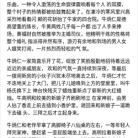
乐曲，一种令人激荡的生命旋律震响着每个人 的耳膜，
整个村子的热情都被给鼓舞起来了，在凄冷的寒风里兴高
采烈地看着闪 颠的花轿抬了牛家的四合院。牛炳仁是德
高望重的族长，牛黄两姓几乎每一户都 出了人手来捧
场，黄福财自然被推举为主婚司仪，他精明干练的性格将
整个婚礼 指派得井然有序，游刃有余地和到场的男人女
人嬉笑打闹，一片热烈而轻松的气 氛。
牛炳仁一家简直乐开了花，绽放了笑脸殷勤地招待着远远
近近的亲戚朋友， 欢和的气氛一直持续到深夜，等最后
一拨闹新房的小伙子兴犹未尽地离去之后， 牛炳仁才忙
不迭地关上了大门，把儿子儿媳唤到上方的堂屋里，叫牛
杨氏换下上 神台快残灭了蜡烛重新点了崭新的大红蜡
烛。牛高明和姣美的新娘子齐刷刷地立 在家神前，由男
人拈了香走上前去插到小香炉里，退回来和新娘子一道跪
下去磕 头，三拜之后才立起身来。
牛炳仁和老伴早拿了高脚椅子八仙桌的左右，一等年轻人
拜完家神，便赶紧 一歪屁股端坐上去。高明拉着新娘子