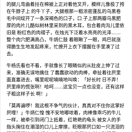
的腿儿弯曲着拄在棉被上正对着他叉开，模样儿像极了挎
在牛脖子上 的牛丫子，大腿根那一粗浓密蓬乱的乌黑卷
毛中间绽开了一条深褐色的口子，口 子上那两瓣乌黑肥
厚的肉片儿酷似树林里采到的黑木耳，包合着肉沟儿里依
旧是 粉红色的肉褶子，在烛光下泛着水亮亮的光泽……
整个肉穴肥满高凸，牛炳仁鼓 着眼瞅了一眼，鸡巴就涨
得脆生生地发起疼来，忙撩开上衣下摆握在手里凑了过
去。
牛杨氏看也不看，手就像长了眼睛似的从肚皮上伸了过
来，准确无误地擒住 了蠢蠢欲动的肉棒，牵扯着往屄里
面直塞进去，嘴里呢呢喃喃地叫唤：「好长时 日不弄！
屄里痒的慌张咧！哈呵……这宝贝一点也没变，还有这样
子粗这样子长 啊！」
「莫再谝啰！我这根不争气的伙计，真真对不住你这掌好
屄哩！」牛炳仁惶 愧不安地嘟哝着，肉棒像乖巧的牛儿
一样，被牵引到闭门上抵着，红艳艳的龟头 被女人的手
指头掬住在潮湿的口儿上摩擦，眨眼那屄口如一只流泪的