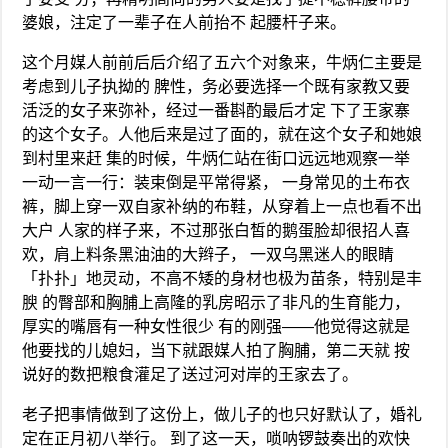
婆娘，注定了一辈子在人前抬不 起腰杆子来。
这个月媒人前前后后介绍了五六个对象来，牛炳仁主要是
考虑到儿子执拗的 脾性，务必要选择一个既有家教又要
活泛的女子来弥补，经过一番斟酌最后才定 下了王家寨
的这个女子。人他后来是过了面的，就在这个女子和她娘
到村里来赶 集的时候，牛炳仁站在街口远远地观察一举
一动一言一行：装束倒是平常得紧， 一身常见的土布衣
裤，脚上穿一双自家补纳的布鞋，从穿着上一点也看不出
大户 人家的样子来，不过那张白皙的鹅蛋脸却很招人喜
欢，肩上料条黑油油的大辫子， 一双乌黑迷人的眼睛
「扑扑」地灵动，不高不矮的身材也极为苗条，特别是丰
腴 的臀部和胸脯上高隆的乳房昭示了非凡的生育能力，
厚实的嘴唇有一种女性很少 有的刚强——他觉得这就是
他要找的儿媳妇，当下就跟媒人拍了胸脯，第二天就 按
说好的数把粮食灌足了送过河对岸的王家去了。
老子把事情做到了这份上，做儿子的也只好默认了，婚礼
定在正月初八举行。 到了这一天，唢呐锣鼓奏出的欢快