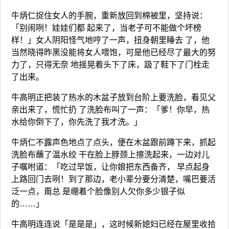
牛炳仁捉住女人的手腕，重新放回到棉被里，坚持说：
「别闹咧！娃娃们都 起来了，当老子可不能做个坏榜
样！」女人阴阳怪气地哼了一声，扭身朝里睡去 了，他
当然晓得昨黑没能将女人喂饱，可是他已经尽了最大的努
力了，只得无奈 地摇晃着头下了床，趿了鞋下了门栓走
了出来。
牛高明正把装了热水的木盆子放到台阶上要洗脸，看见父
亲出来了，慌忙扔 了洗脸布叫了一声：「爹！你早，热
水给你倒下了，你先洗了我才洗。」
牛炳仁不露声色地点了点头，便在木盆跟前蹲下来，抓起
洗脸布蘸了温水绞 干在脸上脖颈上擦洗起来，一边对儿
子嘱咐道：「吃过早饭，让你娘把东西备齐， 早点起身
上路回门去咧！到了那边，老小辈分要分清楚，嘴巴要活
泛一点，甭总 是绷着个脸像别人欠你多少银子似
的……」
牛高明连连说「是是是」，这时候新媳妇已经在屋里收拾