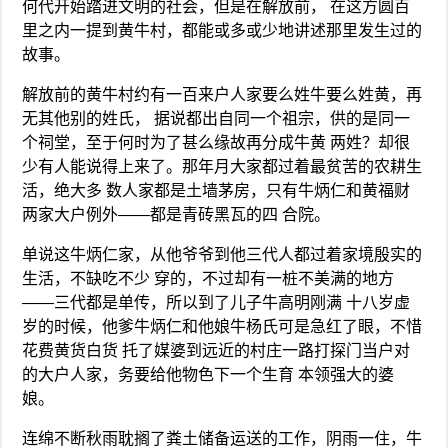
何代开始踏进文明的社会，但是在解放前， 在这方圆百
里之内一提到黄牛村，都能或多或少地讲述那里发生过的
故事。
解放前的黄牛村约有一百来户人家要么姓牛要么姓黄，再
无其他别的姓氏， 据说都出自同一个祖宗，供的是同一
个祠堂，至于何时为了甚么缘故再分成牛黄 两姓？却很
少有人能说得上来了。那年月大家都过着最贫苦的农耕生
活，绝大多 数人家都是土墙茅房，只有牛炳仁和黄福财
两家大户例外——都是青砖黑瓦的四 合院。
单说这牛炳仁家，从他爷爷到他三代人都过着家境殷实的
生活，不缺吃不少 穿的，不过却有一桩不美满的地方
——三代都是单传，所以到了儿子牛高明刚满 十八岁虚
岁的时候，他爹牛炳仁和他娘牛杨氏可是急红了眼，不惜
花费黄货白货 托了媒婆到远近的村庄一路打探门当户对
的大户人家，务要给他物色下一个生育 本领强大的婆
娘。
连绵不断秋雨耽搁了粪土储备运送的工作，阴雨一住，牛