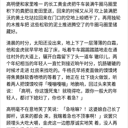
高明便和家里唯一 的长工黄金虎把牛车装满牛圈马圈里
积下的粪肥往麦田里送，回来的时候又从河 坎上装满肥
沃的黄土圪垯拉回来在门口的空地上晾晒干了，再用独轮
的木推车把 这些松软的泥土推进腾空了的牛圈马圈里储
藏好。
清晨的时分，太阳还没出来，地上下了一层薄薄的白霜，
他和金虎就早早地 起了床，吆着牛车踢踢踏踏地走在通
往村外的大道上，辗开白霜留下了头一道车 辙印儿，两
个年纪相当的年轻人一直忙到接近晌午时分，饥肠辘辘的
时候才走进 灶房来找吃的。牛杨氏早将麦面做的馍馍烤
得焦黄酥软香喷喷的等着了，她正在 灶下烧火做饭，听
着两人把馍馍咬得「嘎嘣嘎嘣」地脆响，回过头来笑着
说： 「高明，你这饿死鬼！就晓得吃，跟你一般大的年
轻人，都讨下媳妇了，你也不 着急？」
高明毫不在意地笑了笑说：「急啥嘛？！这婆娘自己长了
脚杆，该来的都会 来，我瞎着急也不顶事啊！」说罢只
顾埋头大吃大嚼，金虎这一边憨厚诚实地笑 着，没人再