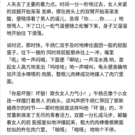
人失去了主要的着力点。时间一分一秒地过去，女人夹紧
的双腿开始渐渐 发麻，撑在肩头上的双臂开始渐渐发
酸，便晓得着了男人的道儿，急得「你… …你……」地
想骂人，不了口儿一松气道便随之松懈下来，身子又溜溜
地开始往 下滑落。
说时迟，那时快，牛炳仁双手及时地捧住面团一般的屁股
蛋子，往下一撴的 同时将屁股狠命往上一冲，嘴里
「吼」地一声闷喊，下面便「噼哒」一声淫水溅 响，激
起女人高亢地发出「呜哇哇」地一声喊叫，龟头便准确地
加开淫水嘀嗒的 肉唇，整根儿肉棒成功地撞入了肉穴里
面。
「你是坏狼！坏狼！欺负女人力气小！」牛杨氏像个小女
孩一样擂打着男人 的肩头，这叫声把牛炳仁带回了那新
婚燕尔的时节——那时他就是这样叫他「坏 狼」的，不
觉重新焕发了无尽的青春活力，双膝一分扎成马步，颠簸
着女人的屁 股报复似地冲撞起来，粗大的肉棒橡根擀面
杖似的杵在肉穴里，「啪嗒」「啪嗒」 地响个不停。