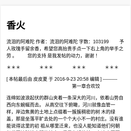
香火
流泪的阿难陀 作者：流泪的阿难陀 字数：103199 予
人玫瑰手留余香，希望您高抬贵手点一下右上角的举手之
劳 。 您的支持 是我发帖的动力，谢谢 ！
＊＊＊ ＊＊＊ ＊＊＊ ＊＊＊
[ 本帖最后由 皮皮夏 于 2016-9-23 20:58 编辑 ] ----------
第一章合欢饺
连绵如波浪起伏的群山夹着一条深大的河川，依着山势自
西向东蜿蜒而去。 从高空往下俯瞰，河川就像血管一
样，岸边焦黄的土地上点缀着一簇簇稠密的树 木的绿
盖，那是坐落平旷去处的一个个大小不一的村庄。没有谁
能说得这里的初 祖从哪里迁来，也没人能知道他们何朝