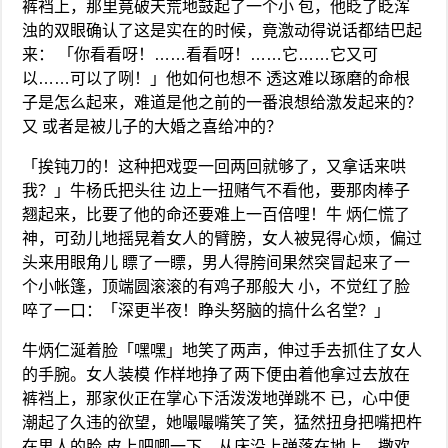
裤裆上，那里竟破天荒地鼓起了一个小 包，他眨了眨浑
浊的双眼确认了这是实在的时候，竟激动得说话都结巴起
来： 「你看看呀！……看看呀！……它……它又可
以……可以了咧！」他如何也想不 透这难以琢磨的命根
子是怎么起来，难道是他之前的一番浪想给激发起来的？
又 或者是被儿子的大婚之喜给冲的？
「挨钝刀的！这种把戏耍一回两回就够了，又拿话来哄
我？」牛杨氏把头往 边上一扭赌气不看他，要那肉棒子
翘起来，比要了他的命还要难上一百倍哩！牛 炳仁慌了
神，可劲儿地摇晃着女人的臂膀，女人被晃得心烦，偏过
头来用眼角儿 瞟了一瞟，男人得胯间果然突冒起来了一
个小帐篷，顶端圆滚滚的有鸡子那般大 小，不觉红了脸
啐了一口：「深更半夜！睁头努脑的搞什么名堂？」
牛炳仁涎着脸「嘿嘿」地笑了两声，伸过手去抓住了女人
的手腕。女人装模 作样地挣了两下便由着他拿过去放在
裤裆上，那家伙正在掌心下活泼泼地弹跳不 已，心中便
潮起了久违的欲望，她嘬嘬嘴笑了笑，猛然扭身把嘴把杵
在男人的脸 皮上吧唧一下，从床沿上弹落在地上，撒欢