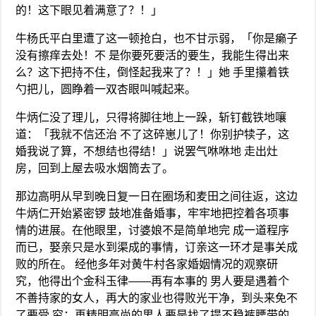
的！这下眼见着满意了？！」
牛杨氏平白里遭了这一顿抢白，也不甘示弱，「你是癞子
没有擦痒去处！不 是你要死要活的要生，我能生得出来
么？这下把持不住，倒怪起我来了？！」她 手里攥着铁
勺把儿，圆睁着一双杏眼叫喊起来。
牛炳仁没了理儿，只得将脚往地上一跺，斩钉截铁地嚷
道：「我就不信还治 不了这碎崽儿了！你别护犊子，这
婚我说了算，不想结也得结！」说罢气咻咻地 走出灶
房，回到上屋去吸水烟筒去了。
那边高明从早到晚日复一日在圈场和麦田之间往返，这边
牛炳仁开始紧密锣 鼓地准备婚事，牢牢地把控着各项事
情的进展。在他眼里，讨婆娘不是简单地完 成一道程序
而已，娶亲只是水到渠成的事情，订亲这一环才是事关成
败的所在。 经他多年对黄牛村各家婚姻情况的观察研
究，他得出个金科玉律——再有本事的 男人要是遇着个
不善持家的女人，再大的家业也得败光干净，到头来免不
了要受 穷；再精明高尚的男人要是找了提不稳裤腰带的