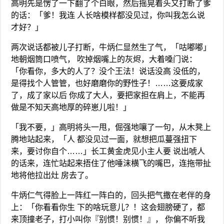
高明先是愣了一下翻了个白眼，然后摇晃着头又打断了爹
的话：「爹！我连 人长啥模样都没见过，你叫我怎么说
才好？」
两次说话都被儿子打断，牛炳仁显然生了气，「咕嘟嘟」
地朝烟筒口喷气， 吹掉烟嘴上的灰烬，大着嗓门说：
「你看你，多大的人了？没个王法！说话没高 没低的，
是得找个人管管，也好磨磨你的野性子！……这要成家
了，成了家以后 你成了大人，要把家担在肩上，不能再
做是不知天高地厚的碎崽儿啦！」
「我不要，」高明将头一甩，倔强地嚷了一句，从木凳上
腾地站起来，「人 都没见过一面，就想把瓜蔓强扭下
来，要讨你自个……」长工黄金虎见小主人要 说出唬人
的话来，连忙站起来捂住了他唾沫横飞的嘴巴，连拖带扯
地将他拉出灶 房去了。
牛炳仁气得脸上一阵红一阵白的，回头把气撒在老伴的身
上：「你看看你生 下的啥玩意儿？！这会翅膀硬了，都
来顶撞老子，打小叫你『别惯！别惯！』， 你偏不听我