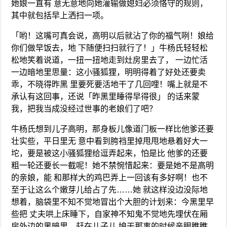
她娘一直有 意无意地向她灌输做媳妇必须恪守的规则，
其中就包括早上洒扫一项。
「哟！这嘴可真会说，高明以后就沾了你的福气咧！娘给
你们做早饭去，地 下随便扫扫就行了！」牛杨氏轻轻松
松地笑着说道，一扭一扭地走到灶房里去了， 一边忙活
一边暗地里思量：这小骚狐狸，明明得着了好处还要卖
乖，不晓得昨黑 里要死要活地干了几回哩！嘴上就是不
承认有这回事，还说「昨黑里睡得早得很」 的话来蒙
我，把我当成没经过世事的老娘们了吧？
牛杨氏想到儿子高明，那身板儿像道门板一样比他爹还要
壮实些，平日里无 意中看到胯裆里掉甩甩地悬着好大一
坨，要是被这小骚狐狸给逗弄起来，怕是比 他爹的还要
粗一轮还要长一截呢！她不禁惋惜起来：要是她不是高明
的亲娘，能 和那样大的鸡巴弄上一回该有多好啊！也不
至于让这么个嫩芽儿给占了先……她 就这样没边没际地
想着，脑袋里不知不觉地冒出个大胆的计划来：今黑里早
些把 丈夫哄上床睡下，自家神不知鬼不觉地先埋伏在厢
房外边的黑暗里，赶在儿子儿 媳干那事的时候亲眼瞧瞧