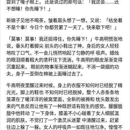
提到了嗓子眼上， 还是说过的那句话：「我这会……还
不想睡！你先睡下！」
新娘子见他不喝茶，皱着眉头想了一想，又说：「枯坐着
不是个事！今日个 你都劳累了一天了，快来歇下吧！」
「莫事！莫事！我还挺得住，你先睡下！」牛高明慌张地
说，垂头盯着脚尖 前头的小鞋出了神，身后的女人轻轻
地叹了口气，不一会儿悄然响起了匀静的呼 吸声。蜡烛
的眼泪顺着粗大的茎秆往下流淌，牛高明的眼皮渐渐变得
沉重起来， 眼前的物事渐渐迷糊起来，不消一袋烟的功
夫，身子一歪倒在棉被上面睡过去了。
牛高明夜里醒过来时候，身上的衣服不知何时已经脱了精
光光，脚上的鞋也 不知何时已经脱掉，整个人赤条条地
笼罩在了暖洋洋的被窝里面，全新的被褥和 枕头散发出
来的气息反而让他有了一种既舒适有陌生的感觉。朦朦胧
胧中他转动 了一下身体，膝盖不小心碰着了女人细腻温
润的肌肤，不觉打了一个激灵从迷蒙 中清醒过来，赶紧
往边上躲了一躲。女人的呼吸声一如既往地匀净，惶惶不