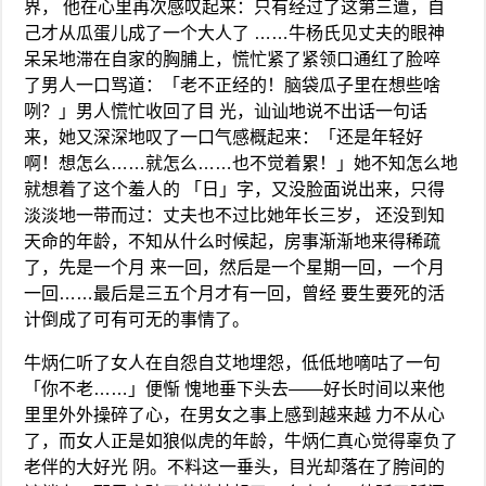
界， 他在心里再次感叹起来：只有经过了这第三遭，自
己才从瓜蛋儿成了一个大人了 ……牛杨氏见丈夫的眼神
呆呆地滞在自家的胸脯上，慌忙紧了紧领口通红了脸啐
了男人一口骂道：「老不正经的！脑袋瓜子里在想些啥
咧？」男人慌忙收回了目 光，讪讪地说不出话一句话
来，她又深深地叹了一口气感概起来：「还是年轻好
啊！想怎么……就怎么……也不觉着累！」她不知怎么地
就想着了这个羞人的 「日」字，又没脸面说出来，只得
淡淡地一带而过：丈夫也不过比她年长三岁， 还没到知
天命的年龄，不知从什么时候起，房事渐渐地来得稀疏
了，先是一个月 来一回，然后是一个星期一回，一个月
一回……最后是三五个月才有一回，曾经 要生要死的活
计倒成了可有可无的事情了。
牛炳仁听了女人在自怨自艾地埋怨，低低地嘀咕了一句
「你不老……」便惭 愧地垂下头去——好长时间以来他
里里外外操碎了心，在男女之事上感到越来越 力不从心
了，而女人正是如狼似虎的年龄，牛炳仁真心觉得辜负了
老伴的大好光 阴。不料这一垂头，目光却落在了胯间的