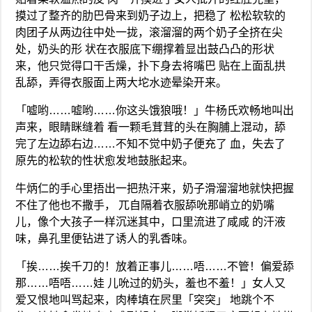
摸过了整齐的肋巴骨来到奶子边上，把稳了 松松软软的
肉团子从两边往中处一拢，滚溜溜的两个奶子全挤在尖
处，奶头的形 状在衣服底下绷撑着显出鼓凸凸的形状
来，他只觉得口干舌燥，扑下身去将嘴巴 贴在上面乱拱
乱舔，弄得衣服面上两大坨水迹晕染开来。
「嘘哟……嘘哟……你这头饿狼哦！」牛杨氏欢畅地叫出
声来，眼睛眯缝着 看一颗毛茸茸的头在胸脯上混动，舔
完了左边舔右边……不知不觉中奶子便充了 血，失去了
原先的松软的性状愈发地鼓胀起来。
牛炳仁的手心里捂出一把热汗来，奶子滑溜溜地就快把握
不住了他也不撒手， 兀自隔着衣服舔吮那峭立的奶嘴
儿，像个大孩子一样沉迷其中，口里流进了咸咸 的汗液
味，鼻孔里便钻进了诱人的乳香味。
「挨……挨千刀的！放着正事儿……唔……不管！偏爱舔
那……唔唔……娃 儿吮过的奶头，羞也不羞！」女人又
爱又恨地叫骂起来，肉棒填在屄里「突突」 地跳个不