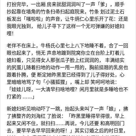
打扮完毕，一出厢 房来就甜润润叫了一声「爹」，顺手
抄起靠在墙角的竹条扫帚扫起庭院来，竹条 划过泥土石
板发出「嗤啦啦」的声音，让牛炳仁心里乐开了花：还是
我眼光独到， 给儿子寻下了这样一个无可弹嫌的好媳妇
哩！
老伴不在床上，牛杨氏心里七上八下地睡不着，合了一回
眼也起来了，悄无 声息地踱到院窝你立在台阶上盯着儿
媳妇看，只见得女人那张瓜子脸上红润润的， 丰满结实
的尻蛋儿随着扫地的动作一甩一甩的，胸前挺翘的乳房也
跟着扑腾，便 断定她昨黑里已经得到了儿子得好处，心
里暗暗地骂了句「小骚狐狸」，嘴上却 笑呵呵地说：
「娃娃儿呀，一大清早扫啥地哩？闲月里就是多睡哈也不
打紧的 ……」
新媳妇听见响动吓了一跳，抬起头来叫了一声「娘」，拂
了拂整齐的刘海红 了脸说：「昨黑里睡得早得很，早上
起来又闲不住，就扫扫……再说，今儿还要 和高明回门
去，要早早去早早回来的呀！」其实订婚之后的时日里，