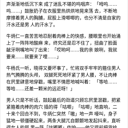
声渐渐地低沉下来 成了迷乱不堪的呜咽声：「呣呜……
呜……」鼓胀奶子在衣服里热烘烘地晃来荡 去，不断地
摩擦着男人的胸脯，屁股上滑唧唧的，也分不清是自家的
汗水还是男 人的汗水了。
牛炳仁一直苦苦地忍耐着肉棒上的快感，腰眼里也开始涌
上了一阵阵地酸麻 来，终究还是忍不住了，扭曲了脸面
龇牙咧嘴地叫了出来：「哎哟呵……我的亲 娘咧，我就
要来……就要来了哩……」
牛杨氏一听，晓得又要坏事了，忙将双手牢牢的箍住男人
热气腾腾的头颅， 双腿死死地环紧了男人腰，不让肉棒
在屄里肆意地穿戳，嘴里不情愿地喊叫着： 「等哈……
等哈……还差一颗米的远近呀！」
男人只是不听话，鼓起最后的劲道只顾忘屄里混戳，把紧
紧箍着肉棒的肉穴 插的得「咕唧」「咕唧」地直响，二
十来个回合不到，牛炳仁突然「嗷」地一声 嚎叫，身子
猛地一顿僵硬起来，两条大腿兀自颤颤地发起抖来，直听
得女人的屄 里一阵「咕嘟嘟」作响——他又提前把货给