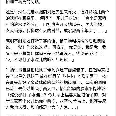
搭理牛杨氏的问话。
这是牛炳仁提着水烟筒到灶房里来寻火，恰好将娘儿两个
的话听在耳朵里， 便瞪了一眼儿子叹道：「真个是死猪
不怕滚水烫的碎崽！自打盘古开天地以来， 男大当婚，
女大当嫁，我像这么大的时节，成家都两个年头了……」
高明不耐烦地打断了爹的话，扬了扬粗楞楞的眉毛懊恼
说：「爹！你又说这 些，再说了，你是你，我是我，我
又不是不着急！你隔三差五地请没人，钱倒是 花了不
少，不都打了水漂儿的嘛？！还说！」
牛炳仁弓着腰把纸捻子伸到锅灶下面点着了，直起腰来把
带了火星的纸捻子 放在嘴唇前「扑扑」地吹了两下，按
在事先装好了金黄绵软的烟丝的烟筒嘴上， 厚实的啊嘴
巴盖上去使劲地吸了两大口，抬起沉醉的脸来平稳地说：
「谁说都打 了水漂了？今儿早上媒婆来回过话了的，对
岸王家有个女儿比你小两岁，八字也 合得上，他爹吴应
方我也认得，和咱都是个大户人家……」