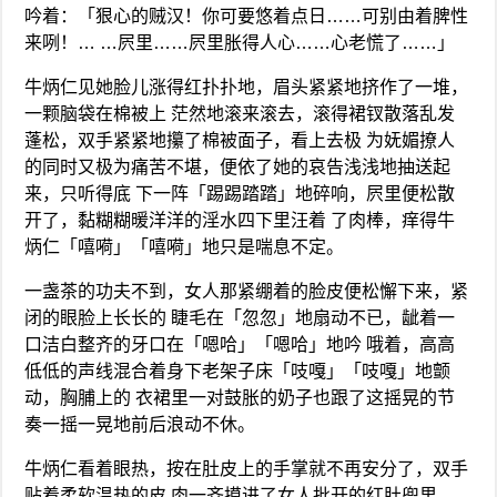
吟着：「狠心的贼汉！你可要悠着点日……可别由着脾性
来咧！… …屄里……屄里胀得人心……心老慌了……」
牛炳仁见她脸儿涨得红扑扑地，眉头紧紧地挤作了一堆，
一颗脑袋在棉被上 茫然地滚来滚去，滚得裙钗散落乱发
蓬松，双手紧紧地攥了棉被面子，看上去极 为妩媚撩人
的同时又极为痛苦不堪，便依了她的哀告浅浅地抽送起
来，只听得底 下一阵「踢踢踏踏」地碎响，屄里便松散
开了，黏糊糊暖洋洋的淫水四下里汪着 了肉棒，痒得牛
炳仁「嘻嗬」「嘻嗬」地只是喘息不定。
一盏茶的功夫不到，女人那紧绷着的脸皮便松懈下来，紧
闭的眼脸上长长的 睫毛在「忽忽」地扇动不已，龇着一
口洁白整齐的牙口在「嗯哈」「嗯哈」地吟 哦着，高高
低低的声线混合着身下老架子床「吱嘎」「吱嘎」地颤
动，胸脯上的 衣裙里一对鼓胀的奶子也跟了这摇晃的节
奏一摇一晃地前后浪动不休。
牛炳仁看着眼热，按在肚皮上的手掌就不再安分了，双手
贴着柔软温热的皮 肉一齐摸进了女人批开的红肚兜里，