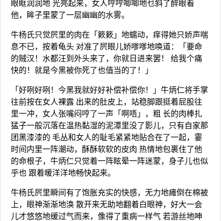
眼眶润润地 光亮起来，女人哼哼唧唧地乜斜了醉眼看
他，眸子里蒙了一层幽幽的水雾。
牛杨氏只觉屄里的肉在「簌簌」地蠕动，痒得她只娇声喘
息不已，按着龟头 对准了屄眼儿娇嗲嗲地唤道：「要命
的贼汉！水都汪到外头来了，你就日进来罢！ 给我个痛
快的！就是今黑被你死了也值当的了！」
「好咧好咧！今黑我就好好补偿补偿你！」牛炳仁将手掌
往前按在女人裸露 出来的肚皮上，站稳脚跟挺着屁股往
里一冲，女人张嘴闷哼了一声「啊唔」，粗 长的肉棒扎
猛子一般沉落在温热黏湿的泥潭里没了影儿，只有自家那
团黑漆漆的 毛丛和女人的耻毛紧紧地贴合在了一起，霎
时间内里一阵潮动，酥酥软软的皮肉 热情地包裹住了他
的命根子，牛炳仁只觉着一阵眩晕一阵迷蒙，身子儿也似
乎也 跟着暖洋洋地畅快起来。
牛杨氏屄里瞬间有了饱胀充实的快感，无力地瘫倒在棉被
上，眼神渐渐地涣 散开来无助地翻着白眼神，好大一会
儿才悠悠地缓过气而来，像得了重病一样气 若游丝地呻