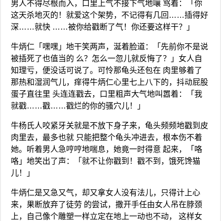
男人不得尽根而入，口里上气不接下气地嚷 骂着：「你
这天杀地灭的！就爱这个架势，不记得有几回……插得好
深……就快 ……被你给戳断了气！你还要这样干？」
牛炳仁「嘿嘿」地干笑两声，涎着脸道：「先前你不是说
被插死了也值当的 么？怎么一忽儿就反悔了？」女人自
知理亏，便没话可说了。可怜那龟头还包在 肉里够着了
那热和湿润气儿，痒得牛炳仁心里七上八下的，抖动屁股
蛋子直往里 头连连戳去，口里粗声大气地叫嚣着：「我
就戳……戳……戳烂的你的骚穴儿！」
牛杨氏人咬紧牙关就是不放下身子来，龟头频频地戳到皮
肉里去，最多也就 只能把整个龟头冲进去，根本伤不着
她。听着男人急哼哼地喘息，她竟一时得意 起来，「咯
咯」地笑出了声：「就不让你戳到！戳不到，饿死馋猫
儿！」
牛炳仁是又急又气，却又拿女人没有法儿，只得计上心
来，果断放弃了徒劳 的尝试，撒开手任由女人吊在脖颈
上，自己像个雕塑一样立定在地上一动也不动， 这样女