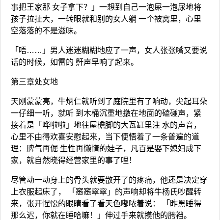
事把王家那 女子拿下？」一想到自己一泡屎一泡尿地将
孩子拉扯大，一转眼就和别的女人躺 一个被窝里，心里
空落落的不是滋味。
「唔……」男人迷迷糊糊地应了一声，女人张张嘴又要说
话的时候，如雷的 鼾声早响了起来。
第三章处女地
天刚蒙蒙亮，牛炳仁就听到了庭院里有了响动，尖起耳朵
一仔细一听，就听 到木桶沉重地撴在地面的磕碰声，紧
接着是「哗啦啦」地往屋檐脚的大瓦缸里注 水的声音，
心里不由得欢喜安慰起来，当下便悟着了一条普遍的道
理：脾气再倔 生性再懒惰的娃子，凡百是娶下媳妇成下
家，就自然晓得经营家里的事了哩！
尽管动一动身上的骨头就要散开了的疼痛，他还是决定穿
上衣服起床了， 「窸窸窣窣」的声响却将牛杨氏吵醒转
来，张开惺忪的眼睛看了看天色嘟哝着说： 「昨黑睡得
那么迟，你就在睡哈嘛！」伸过手来就摸他的胯裆。