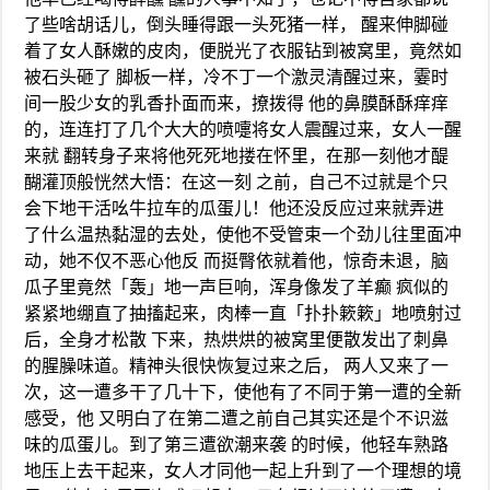
了些啥胡话儿，倒头睡得跟一头死猪一样， 醒来伸脚碰
着了女人酥嫩的皮肉，便脱光了衣服钻到被窝里，竟然如
被石头砸了 脚板一样，冷不丁一个激灵清醒过来，霎时
间一股少女的乳香扑面而来，撩拨得 他的鼻膜酥酥痒痒
的，连连打了几个大大的喷嚏将女人震醒过来，女人一醒
来就 翻转身子来将他死死地搂在怀里，在那一刻他才醍
醐灌顶般恍然大悟：在这一刻 之前，自己不过就是个只
会下地干活吆牛拉车的瓜蛋儿！他还没反应过来就弄进
了什么温热黏湿的去处，使他不受管束一个劲儿往里面冲
动，她不仅不恶心他反 而挺臀依就着他，惊奇未退，脑
瓜子里竟然「轰」地一声巨响，浑身像发了羊癫 疯似的
紧紧地绷直了抽搐起来，肉棒一直「扑扑簌簌」地喷射过
后，全身才松散 下来，热烘烘的被窝里便散发出了刺鼻
的腥臊味道。精神头很快恢复过来之后， 两人又来了一
次，这一遭多干了几十下，使他有了不同于第一遭的全新
感受，他 又明白了在第二遭之前自己其实还是个不识滋
味的瓜蛋儿。到了第三遭欲潮来袭 的时候，他轻车熟路
地压上去干起来，女人才同他一起上升到了一个理想的境