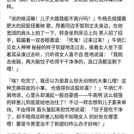
样。
「说的啥话嘛！儿子大婚我能不高兴吗？」牛杨氏摇摆着
肥大的屁股扭着秧 歌，甩着同边手踅到丈夫身边，在他
宽阔的肩头上拍了一下，转身坐到床沿上向 男人招了招
手，狐媚着一双杏眼邀道：「死鬼！过来过来！」牛炳仁
见女人神神 秘秘的样子犹疑地走过去，挨着女人坐下歪
着耳朵凑过去听，只听得女人喜不自 胜地说道：「我刚
去收碗，两大碗饺子吃得干干净净的，连口汤都没剩下
哩！」
「啥？吃完了，我还以为是甚么惊天动地的大事儿哩！这
种芝麻蒜皮的小事， 也值得你这般欢喜？！」牛炳仁不
屑地说，心里头却涌起一股自豪感——牛高明 这么倔强
的碎崽儿到底是给他治住了！不过一转念想到儿子素来单
纯，不由得将 眉头皱起来担忧地说道：「饺子是吃干净
了，却不晓得这碎崽儿知晓不知晓女人 的好处在哪里
哩！要是今黑里治不了新媳妇咋么办才好呐？」