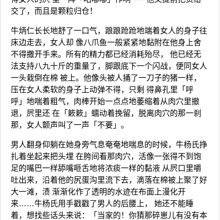
交了，而且是颗粒归仓！
牛炳仁长长地舒了一口气，踉踉跄跄地端着女人的身子往
床边走去，女人却 像八爪鱼一般紧紧地黏附在他身上舍
不得撒开手来。所有的精力都已经消耗殆尽， 他已经无
法支持八九十斤的重量了，脚跟底下一个闪战，便同女人
一头栽倒在棉 被上。他像头被人捅了一刀子的猪一样，
压在女人柔软的身子上动弹不得，只剩 得鼻孔里「呼
呼」地喘着粗气，肉棒开始一点点地萎缩着从肉穴里撤
退，屄里还 在「簌簌」蠕动着挽留，脱离肉穴的那一刹
那，女人颤声叫了一声「不要」。
男人翻身仰躺在她身旁气息奄奄地喘息的时候，牛杨氏挣
扎着坐起来把头埋 在胯间看那肉穴，活像一张得不到饱
足的嘴巴一样舔嘴咂舌地将浓痰一样的黏液 从屄口里嚼
吐出来，沿着他的尻蛋沟里流下去，滴落在棉被上聚了好
大一滩，渍 渐渐化作了透明的水迹在布面上漫化开
来……牛杨氏用手戳戳了男人的后腰上， 她还不能睡
着，想找些话头来说：「当家的！你猜那碎崽儿有没有本