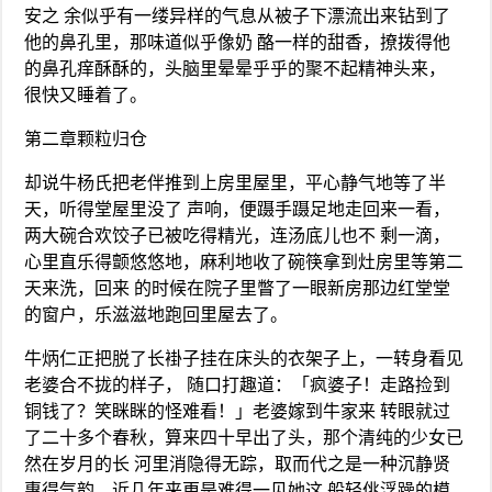
安之 余似乎有一缕异样的气息从被子下漂流出来钻到了
他的鼻孔里，那味道似乎像奶 酪一样的甜香，撩拨得他
的鼻孔痒酥酥的，头脑里晕晕乎乎的聚不起精神头来，
很快又睡着了。
第二章颗粒归仓
却说牛杨氏把老伴推到上房里屋里，平心静气地等了半
天，听得堂屋里没了 声响，便蹑手蹑足地走回来一看，
两大碗合欢饺子已被吃得精光，连汤底儿也不 剩一滴，
心里直乐得颤悠悠地，麻利地收了碗筷拿到灶房里等第二
天来洗，回来 的时候在院子里瞥了一眼新房那边红堂堂
的窗户，乐滋滋地跑回里屋去了。
牛炳仁正把脱了长褂子挂在床头的衣架子上，一转身看见
老婆合不拢的样子， 随口打趣道：「疯婆子！走路捡到
铜钱了？笑眯眯的怪难看！」老婆嫁到牛家来 转眼就过
了二十多个春秋，算来四十早出了头，那个清纯的少女已
然在岁月的长 河里消隐得无踪，取而代之是一种沉静贤
惠得气韵，近几年来更是难得一见她这 般轻佻浮躁的模