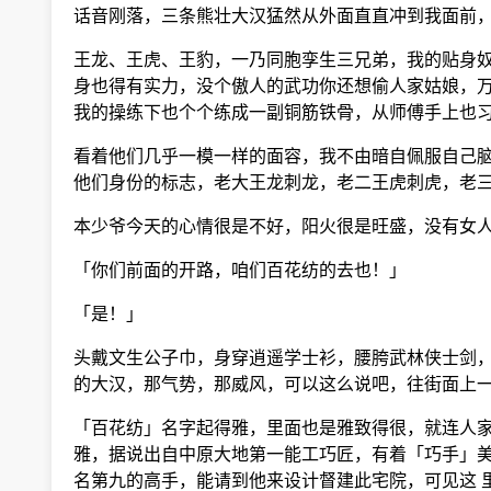
话音刚落，三条熊壮大汉猛然从外面直直冲到我面前，
王龙、王虎、王豹，一乃同胞孪生三兄弟，我的贴身奴
身也得有实力，没个傲人的武功你还想偷人家姑娘，万
我的操练下也个个练成一副铜筋铁骨，从师傅手上也习
看着他们几乎一模一样的面容，我不由暗自佩服自己脑
他们身份的标志，老大王龙刺龙，老二王虎刺虎，老三
本少爷今天的心情很是不好，阳火很是旺盛，没有女人
「你们前面的开路，咱们百花纺的去也！」
「是！」
头戴文生公子巾，身穿逍遥学士衫，腰胯武林侠士剑，
的大汉，那气势，那威风，可以这么说吧，往街面上一
「百花纺」名字起得雅，里面也是雅致得很，就连人家
雅，据说出自中原大地第一能工巧匠，有着「巧手」美
名第九的高手，能请到他来设计督建此宅院，可见这 