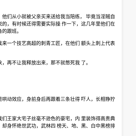
，他们从小就被父亲买来送给我当陪练， 毕竟当淫贼自
说的，有时候还得需要实际操 作一下，这几年里他们在
备的跟班。
找来一个技艺高超的刺青工匠，在他们 额头上刺上代表
秋，再不让我释放出来，那不就憋死我 了。
是哄动效应，身前身后再跟着三条壮得 吓人，长相狰狞
我们王家大宅子丝毫不逊色的豪宅，内 里装饰得高贵典
，却身怀绝世武功，武林四 榜天、地、黑、白中黑榜排