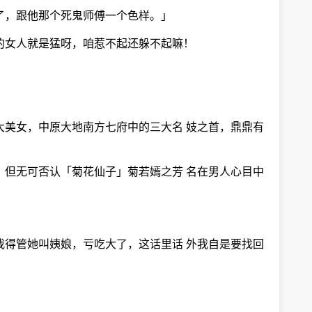
了，跟他那个死鬼师傅一个色样。」
的女人就是猛呀，咱惹不起还躲不起嘛！
大美女，中原大地南方七府中的三大名 妓之首，鼎鼎有
，但无可否认「菊花仙子」菊若嫣之芳 名在男人心目中
我得管她叫姨娘，亏吃大了，这话里话 外我自是要找回