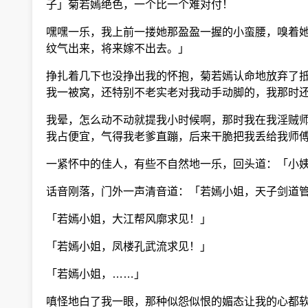
子」菊若嫣绝色，一个比一个难对付！
嘿嘿一乐，我上前一搂她那盈盈一握的小蛮腰，嗅着她
纹气出来，将来嫁不出去。」
挣扎着几下也没挣出我的怀抱，菊若嫣认命地放弃了抵
我一被窝，还特别不老实老对我动手动脚的，我那时还
我晕，怎么动不动就提我小时候啊，那时我在我淫贼师
我占便宜，气得我老爹直蹦，后来干脆把我丢给我师傅
一紧怀中的佳人，有些不自然地一乐，回头道：「小姨
话音刚落，门外一声清音道：「若嫣小姐，天子剑道
「若嫣小姐，大江帮风廓求见！」
「若嫣小姐，凤楼孔武流求见！」
「若嫣小姐，……」
嗔怪地白了我一眼，那种似怨似恨的媚态让我的心都软