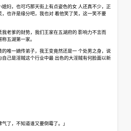
小媳妇，也可巧那天街上有点姿色的女 人还真不少，正
笑，也许是缘分吧，我也对 着他笑了笑，这一笑不要
凭我老爹的财势，我们王家在五湖府的 影响力不言而
堪称五湖第一家。
黄的唯一嫡传弟子，我王变竟然还是一 个处男之身，说
为自己是淫贼这个行业中最 出色的大淫贼有何脸面以新
脾气了，不知道谁又要倒霉了。」