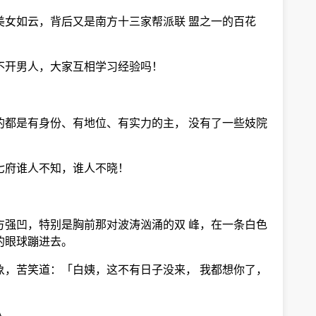
美女如云，背后又是南方十三家帮派联 盟之一的百花
不开男人，大家互相学习经验吗！
的都是有身份、有地位、有实力的主， 没有了一些妓院
七府谁人不知，谁人不晓！
方强凹，特别是胸前那对波涛汹涌的双 峰，在一条白色
的眼球蹦进去。
象，苦笑道：「白姨，这不有日子没来， 我都想你了，
人。