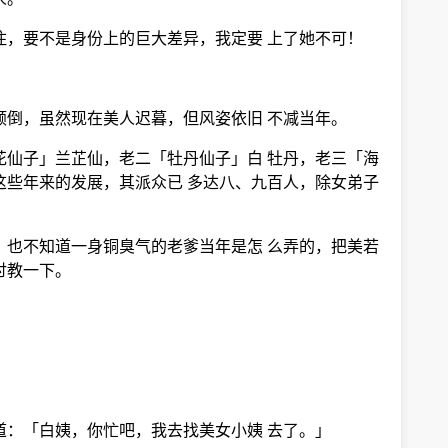
住，要不是身份上的巨大差异，我定要 上了她不可！
倾倒，虽然现在美人迟暮，但风姿依旧 不减当年。
花仙子」兰芷仙，老二「牡丹仙子」白 牡丹，老三「海
这些年来的发展，其派众已 多达八、九百人，除女弟子
，也不知道一身铜臭气的老爹当年是怎 么弄的，把美若
讨教一下。
道：「白姨，你忙吧，我去找美女小姨 去了。」