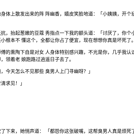
身体上散发出来的阵 阵幽香，嬉皮笑脸地道：「小姨姨，开个
抗，抬起葱嫩的豆蔻 秀指点一下我的额头道：「讨厌了，你个
小根本不 懂这个，全都让你占了便宜，现在想想你真是坏死了
傅的熏陶下自是对女 人身体特别感兴趣，不光是你，几乎我认
，领着老 娘跑路过逍遥日子去了。
，今天怎么不见那些 臭男人上门寻幽呀？」
管清求见！」
了下来，她悄声道： 「都怨你这张破嘴，这帮臭男人真是烦死