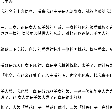
人心里去。
我的名字上方便啊， 看来我这辈子是无法翻身，就怨老爹给我
三、四岁，正是女人 最美妙的年龄，一身粉红色的绸质薄杉罩
盈盈一握的 腰肢更添其傲人的风姿，难怪可以迷倒万千男人的
银球四下乱转，盘起 的秀发衬托出一张粉面桃花，樱唇秀鼻，
看疑是九天仙女下凡 衬，真是令我精神恍惚，太美了，估计只
「小变，有这么盯着 自己长辈看的吗，你个小色鬼，找我来干
美人愁，我也愁。真 是超九品美女的媚，一颦一笑都能令人为
没了，这 女人要是美媚大发了还真是祸水红颜。
惯了，大姨「兰花仙 子」兰芷仙优雅，二姨「牡丹仙子」白牡