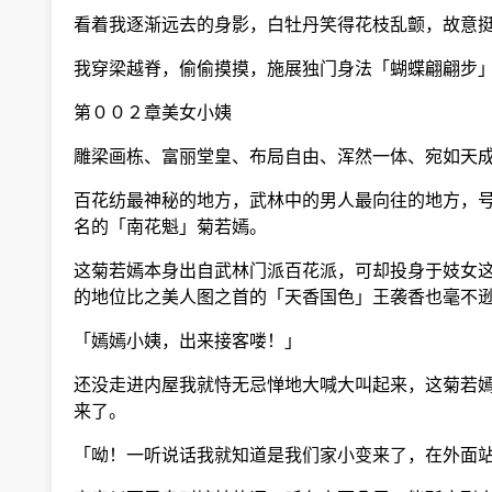
看着我逐渐远去的身影，白牡丹笑得花枝乱颤，故意挺
我穿梁越脊，偷偷摸摸，施展独门身法「蝴蝶翩翩步」
第００２章美女小姨
雕梁画栋、富丽堂皇、布局自由、浑然一体、宛如天成
百花纺最神秘的地方，武林中的男人最向往的地方，号
名的「南花魁」菊若嫣。
这菊若嫣本身出自武林门派百花派，可却投身于妓女这
的地位比之美人图之首的「天香国色」王袭香也毫不
「嫣嫣小姨，出来接客喽！」
还没走进内屋我就恃无忌惮地大喊大叫起来，这菊若嫣
来了。
「呦！一听说话我就知道是我们家小变来了，在外面站