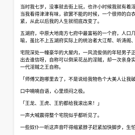
当时我七岁，没事就去街上玩，也许小时候我就有着淫
当我看得津津有味，欲罢不能的时候，一个很帅的白衣
紧，从此以后我的人生就彻底改变了。
五湖府，中原大地南方七府中最富裕的一个府，人口几
喻，虽比不上五湖府实际上的统治者大江帮、听涛阁、
宅院深处一幢豪华的大屋内，一风流俊俏的年轻男子正
出去谁信呀，自称可以倒采花丛的淫贼，却一次亲身实
一代淫贼之王自称。
「师傅又跑哪里去了，不是说给我物色个大美人让我破
口中喃喃自语，心里烦闷之极。
「王龙、王虎、王豹都给我滚出来！」
一声大喊震得整个宅院似乎都听见了。
一些奴仆一听这声音吓得缩紧脖子赶紧加快脚步，生怕