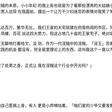
贼的本质，小小年纪 的我上街也就是为了看那些漂亮的大姑娘
男人出现 在我面前，摆出一个让万千少妇迷恋的表情对我笑了
达百万，繁华无比， 我们王家的大宅就建在府南热闹的市区，
凤楼、百花 派这四大势力，但这占地几十亩的王家宅子，绝对
无聊地打着哈欠，没 劲，作为一代淫贼中的淫贼，「淫王」苏
践的机会 都没有，完全是里理论上的东西，这叫我这个一直以
了处男之身，正式让 我在淫贼这个行业中开光吗？」
自己惹祸上身，有人 更是小声嘀咕着，「咱们家的少爷又要发