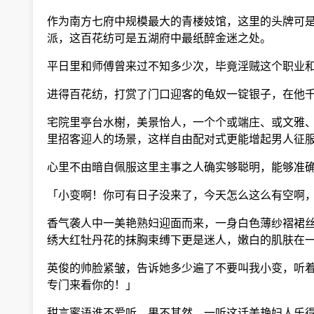
作为南方七府中规模最大的青楼妓馆，这里的头牌可是
派，这百花纺可是五湖府中最纸醉金迷之处。
平日里和师傅曾来过不知多少次，毕竟淫贼这个职业和
进得百花纺，打赏了门口迎客的龟奴一锭银子，在他千
宅院里亭台水榭，美景怡人，一个个或端庄、或文雅、
里招客迎人的场景，这样自由配对式更能增起男人征
心里不由暗自佩服这里主事之人确实够聪明，能够准确
「小变啊！你可有日子没来了，今天怎么这么有空啊，
香气袭人中一美艳熟妇迎面而来，一身白色薄纱褶裙丝
绣大红牡丹花的抹胸束缚下更是迷人，嫩白的肌肤在一
英俊的帅脸紧皱，告诉她多少遍了不要叫我小变，听着
专门来看你的！」
甜言蜜语谁不爱听，果不其然，一听这话美艳妇人乐得