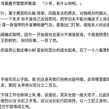
弯着腰齐整整恭敬道： 「少爷，有什么吩咐。」
仆，属于典型的头脑 简单，四肢发达的莽夫，对我绝对的服从
一一个失手 你不是自己去找死吗，而学功夫不能光嘴皮子上说
 得一身强悍的外家横练硬气功，是我出门打架，调戏女人时必
袋确实聪明，因为一 开始我也总是分不清谁是谁，于是我特意
王豹刺豹， 贴切形象，一目了然。
的滋养让我这棵小树 苗如何茁壮的成长起来，忍了一十八载寒
手摇花花公子扇，我 的这身另类打扮绝对是咋眼，走到哪里都
走，那回 头率绝对百分之二百五。
干得工作也称得上风 雅，说是纺，其实也是一座大宅子，比起
誉的公冶 长虹之手笔，这公冶长虹行踪诡异，以一工匠之身份
里可不是等闲之地。