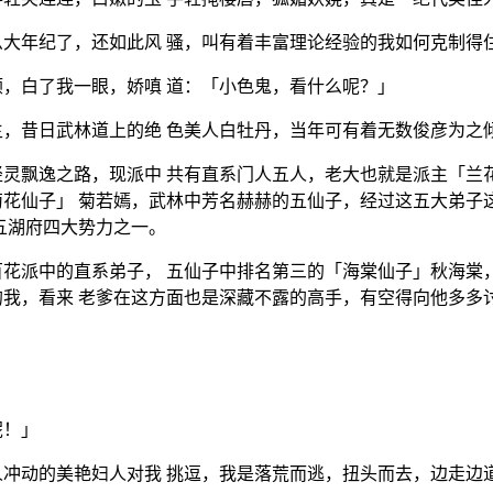
大年纪了，还如此风 骚，叫有着丰富理论经验的我如何克制得
，白了我一眼，娇嗔 道：「小色鬼，看什么呢？」
，昔日武林道上的绝 色美人白牡丹，当年可有着无数俊彦为之
灵飘逸之路，现派中 共有直系门人五人，老大也就是派主「兰
花仙子」 菊若嫣，武林中芳名赫赫的五仙子，经过这五大弟子
五湖府四大势力之一。
花派中的直系弟子， 五仙子中排名第三的「海棠仙子」秋海棠
我，看来 老爹在这方面也是深藏不露的高手，有空得向他多多
呢！」
冲动的美艳妇人对我 挑逗，我是落荒而逃，扭头而去，边走边