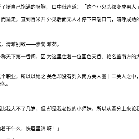
了挺自己饱满的酥胸， 口中低声道：「这个小鬼头都变成男人
而遁走，直到百米开 外见后面无人才停下来喘口气，暗呼成熟
，清雅别致——素菊 雅苑。
称天下第一香闺，因 为这里住着一位国色天香、艳名盖南方的
个职业，所以以她之 美色却没有列入南方美人图十二美人之中
逊色。
比我大不了几岁，但 却是我老娘的小师妹，所以从辈分上来论
着干什么，快屋里请 呀！」