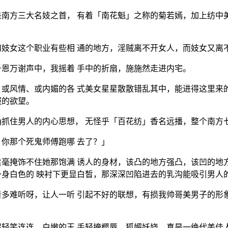
南方三大名妓之首， 有着「南花魁」之称的菊若嫣，加上纺中
妓女这个职业有些相 通的地方，淫贼离不开女人，而妓女又离
恩万谢声中，我摇着 手中的折扇，施施然走进内宅。
或风情、或内媚的各 式美女星星散散错乱其中，能进得这里来
服的欲望。
抓住男人的内心思想， 无怪乎「百花纺」香名远播，整个南方
你那个死鬼师傅跑哪 去了？」
毫掩饰不住她那饱满 诱人的身材，该凸的地方强凸，该凹的地
身白色的 映衬下更显白皙，那深深凹陷进去的乳沟能吸引男人
多难听呀，让人一听 引起不好的联想，有损我帅哥美男子的形
轻笑连连，白嫩的玉 手轻掩樱唇，狐媚妖娆，真是一绝代美佳