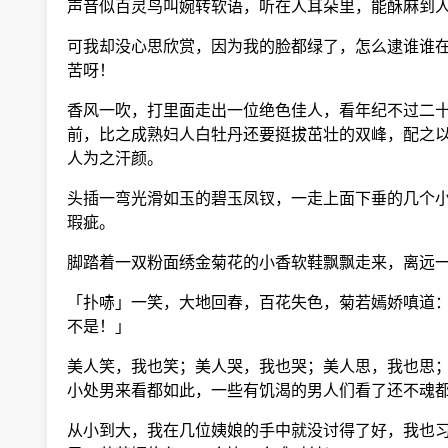
声音似百灵鸟叫婉转软语，听在人耳朵里，能酥麻到
可我却没心思欣赏，因为我的脸都绿了，怎么逮谁谁在
苦呀！
香风一吹，打里面走出一位绝色佳人，看年纪不过二十
前，比之成熟妇人白牡丹还要挺拔茁壮的双峰，配之以
人为之汗颜。
头插一弯光滑如玉的碧玉凤钗，一走上面下垂的几个小
瑕疵。
脚踏着一双粉面绣金菊花的小香软鞋飘飘走来，离远一
「扑哧」一笑，大地回春，百花失色，菊若嫣娇嗔道：
不是！」
美人笑，我也笑；美人哭，我也哭；美人思，我也思；
小处男来看都如此，一些有饥渴的男人们看了还不魂都
从小到大，我在几位姨娘的手中就没讨得了好，我也习