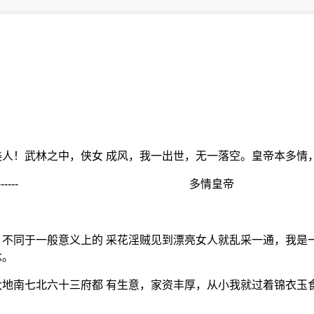
人！武林之中，侠女 成风，我一出世，无一落空。皇帝本多情
0:15 编辑 ] ---------- 多情皇帝
不同于一般意义上的 采花淫贼见到漂亮女人就乱采一通，我是
念。
地南七北六十三府都 有生意，家资丰厚，从小我就过着锦衣玉