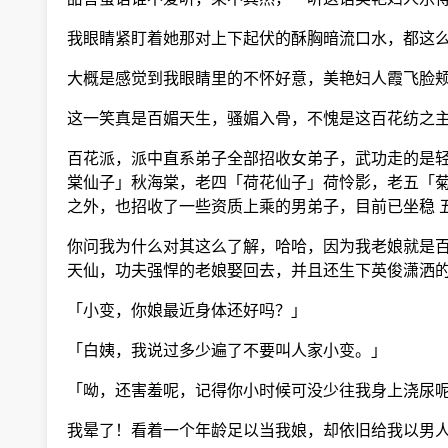
我眼睛紧盯着她那对上下起伏的酥胸暗流口水，都这么
大概是感觉到我眼睛里的不怀好意，美艳妇人霞飞脸颊
这一笑真是百媚天生，骚媚入骨，不愧是这百花纺之主
百花派，派中直系弟子全部招收女弟子，武功走的是轻
棠仙子」秋海棠，老四「荷花仙子」荷怜影，老五「菊
之外，也招收了一些资质上乘的男弟子，目前已坐稳 
你问我为什么对其这么了解，哈哈，因为我老娘就是百
天仙，功夫强悍的老娘娶回去，并且还生下英俊潇洒的
「小变，你娘最近身体还好吗？」
「白姨，我说过多少遍了不要叫人家小变。」
「呦，还害羞呢，记得你小时候可没少往我身上浇尿
我晕了！看着一个年龄足以当我娘，却依旧给我以男人