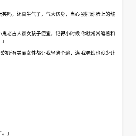
玩笑吗，还真生气了，气大伤身，当心 别把你脸上的皱
小鬼老占人家女孩子便宜，记得小时候 你就常常缠着和
。」
识的所有美丽女性都让我轻薄个遍，连 我老娘也没少让
了。」