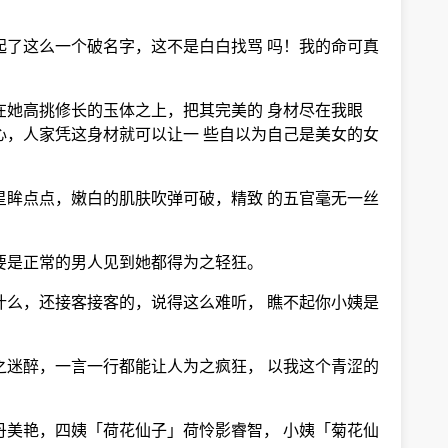
起了这么一个破名字，这不是白白找骂 吗！我的命可真
在她高挑修长的玉体之上，把其完美的 身材尽在我眼
心，人家凭这身材就可以让一 些自以为自己是美女的女
星眸点点，嫩白的肌肤吹弹可破，精致 的五官毫无一丝
要是正常的男人见到她都得为之轻狂。
什么，还接客接客的，说得这么难听， 瞧不起你小姨是
之迷醉，一言一行都能让人为之疯狂， 以我这个青涩的
丹美艳，四姨「荷花仙子」荷怜影睿智， 小姨「菊花仙