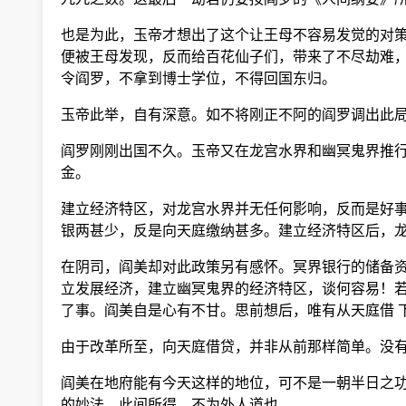
也是为此，玉帝才想出了这个让王母不容易发觉的对策
便被王母发现，反而给百花仙子们，带来了不尽劫难，
令阎罗，不拿到博士学位，不得回国东归。
玉帝此举，自有深意。如不将刚正不阿的阎罗调出此局
阎罗刚刚出国不久。玉帝又在龙宫水界和幽冥鬼界推行
金。
建立经济特区，对龙宫水界并无任何影响，反而是好事
银两甚少，反是向天庭缴纳甚多。建立经济特区后，龙
在阴司，阎美却对此政策另有感怀。冥界银行的储备资
立发展经济，建立幽冥鬼界的经济特区，谈何容易！若
了事。阎美自是心有不甘。思前想后，唯有从天庭借 
由于改革所至，向天庭借贷，并非从前那样简单。没有
阎美在地府能有今天这样的地位，可不是一朝半日之功
的妙法。此间所得，不为外人道也。