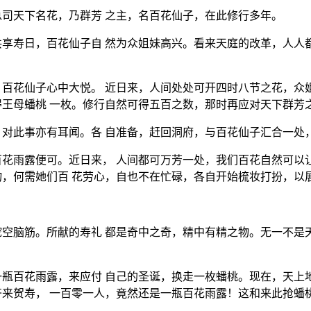
司天下名花，乃群芳 之主，名百花仙子，在此修行多年。
享寿日，百花仙子自 然为众姐妹高兴。看来天庭的改革，人人
百花仙子心中大悦。 近日来，人间处处可开四时八节之花，众
王母蟠桃 一枚。修行自然可得五百之数，那时再应对天下群芳
对此事亦有耳闻。各 自准备，赶回洞府，与百花仙子汇合一处
花雨露便可。近日来， 人间都可万芳一处，我们百花自然可以
，何需她们百 花劳心，自也不在忙碌，各自开始梳妆打扮，以
空脑筋。所献的寿礼 都是奇中之奇，精中有精之物。无一不是
瓶百花雨露，来应付 自己的圣诞，换走一枚蟠桃。现在，天上
来贺寿， 一百零一人，竟然还是一瓶百花雨露！这和来此抢蟠