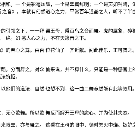
相和。一 个是彩毫炫耀，一个是翠翼鲜明；一个是声如钟罄，
 之音》，本就有幻惑道心之力，平常百年道基之人，听不了半
的引领之下，一一拜 罢王母，乘百鸟之音而舞。虎豹犀象，獐
一绝。幻 惑人心之力，不在天籁音之下。
》的春心之舞。由百 位花仙子一齐近献。闻此佳乐，正可舞之
蹈。分而舞之，对众 仙来说，并不算什么，只能是一种感官上
无法抗拒。
以他们的道法，自然 也想不到，这一曲二舞竟然能有此等效用
，无心歌舞。所以歌 舞反而解开王母的魔心。并为使其失态。
来眼去，亦与舞之。 这看在王母的眼中，顿时怒火中烧。嫉妒
。