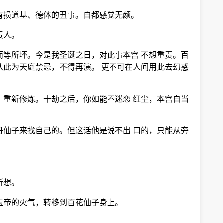
有损道基、德体的丑事。自都感觉无颜。
责人。
而等所坏。今是我圣诞之日，对此事本宫 不想重责。百
从此为天庭禁忌，不得再演。 更不可在人间用此去幻惑
，重新修炼。十劫之后，你如能不迷恋 红尘，本宫自当
丹仙子来找自己的。但这话他是说不出 口的，只能从旁
所想。
玉帝的火气，转移到百花仙子身上。