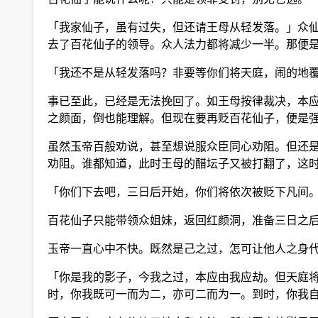
「我家仙子，虽有过失，但还请王母从轻发落。」众仙
去了百花仙子的领导。众人法力都将减少一半。那便是
「我还不是从轻发落吗？非要等你们将天庭，闹的地覆
事已至此，已经是无法挽回了。如王母按律裁决，本应
之颜面，倒也能理解。但现在要再贬百花仙子，便是强
虽然玉帝百般劝说，甚至想说服众臣同心劝阻。但还是
劝阻。谁都知道，此时王母的醋坛子又被打翻了，这时
「你们下去吧，三日后开始，你们将依次被贬下凡间。
百花仙子只能带领众姐妹，返回红颜洞，准备三日之后
玉帝一直心中不快。既然是己之过，怎可让他人之身代
「你是我的影子，今我之过，本应由我应劫。但天庭将
时，你我既可一而为二，亦可二而为一。到时，你我自