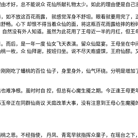
由才好，总不能说众 花仙所献礼物太少。如此的理由便是自己
，如不放这百花雨露， 就感觉浑身不舒坦。眼看就要用完了，
舒畅。心下 却恨不得当着众仙的面，将这瓶百花雨露给摔的粉
 自然没有外人知道。虽然为此花用了王母近一半的月红，但王
。而后，是一年一度 仙女飞天表演。留众仙筵宴。王母坐在中
桃一枚，众 仙拜谢，按班归坐。说不尽天庖盛馔，王府仙醪。
刚刚吃了蟠桃的百位 仙子，身里身外，仙气环绕。分明是增加
也难净根。虽时时自 控，但总有心魔生魇之期。今正逢王母更
玉帝正在同群仙商议 天庭改革大事，没有注意到王母心生魔魇
桃之恩。不经指使， 丹凤、青鸾早就指挥众童子，在瑶台之下