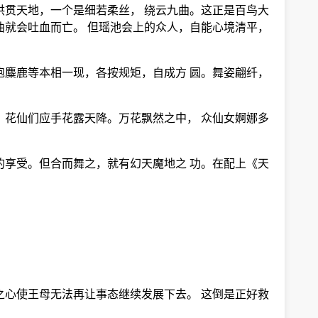
洪贯天地，一个是细若柔丝， 绕云九曲。这正是百鸟大
曲就会吐血而亡。 但瑶池会上的众人，自能心境清平，
狍麋鹿等本相一现，各按规矩，自成方 圆。舞姿翩纤，
。花仙们应手花露天降。万花飘然之中， 众仙女婀娜多
的享受。但合而舞之，就有幻天魔地之 功。在配上《天
。
之心使王母无法再让事态继续发展下去。 这倒是正好救