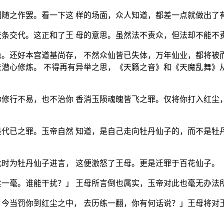
随之作罢。看一下这 样的场面，众人知道，都差一点就做出了
条交代。这正和了王 母的意思。虽然法不责众，但法却不能不
。还好本宫道基尚存， 不然众仙皆已失体，万年仙业，都将被
潜心修炼。 不得再有异举之思，《天籁之音》和《天魔乱舞》
修行不易，也不治你 香消玉陨魂魄皆飞之罪。仅将你打入红尘
代已之罪。玉帝自然 知道，是自己走向牡丹仙子的，而不是牡
时为牡丹仙子进言， 这便激怒了王母。更是迁罪于百花仙子。
一毫。谁能干扰？」 王母所言倒也属实，玉帝对此也毫无办法
今当罚你到红尘之中， 去历练一翻，你有何话说？」王母将对