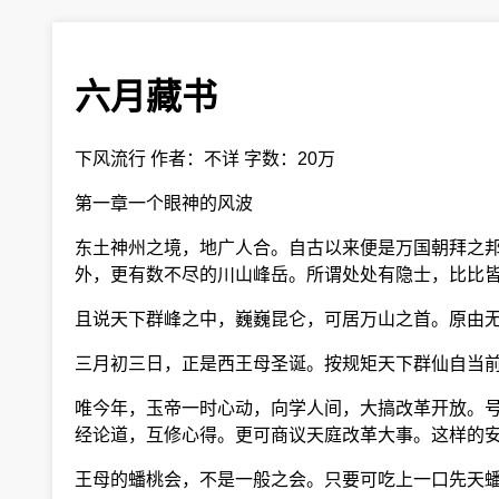
六月藏书
下风流行 作者：不详 字数：20万
第一章一个眼神的风波
东土神州之境，地广人合。自古以来便是万国朝拜之邦
外，更有数不尽的川山峰岳。所谓处处有隐士，比比
且说天下群峰之中，巍巍昆仑，可居万山之首。原由无
三月初三日，正是西王母圣诞。按规矩天下群仙自当前
唯今年，玉帝一时心动，向学人间，大搞改革开放。号
经论道，互修心得。更可商议天庭改革大事。这样的安
王母的蟠桃会，不是一般之会。只要可吃上一口先天蟠