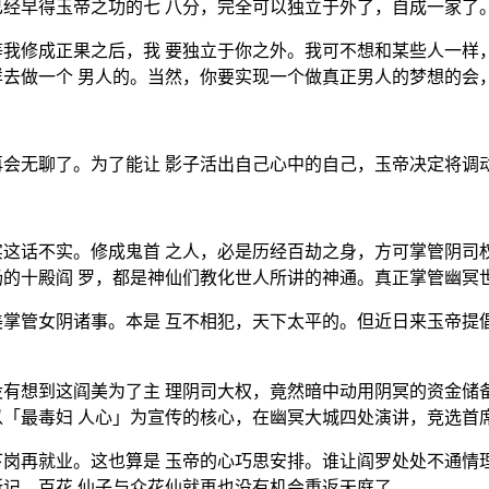
经早得玉帝之功的七 八分，完全可以独立于外了，自成一家了
我修成正果之后，我 要独立于你之外。我可不想和某些人一样
去做一个 男人的。当然，你要实现一个做真正男人的梦想的会
会无聊了。为了能让 影子活出自己心中的自己，玉帝决定将调
这话不实。修成鬼首 之人，必是历经百劫之身，方可掌管阴司
的十殿阎 罗，都是神仙们教化世人所讲的神通。真正掌管幽冥
掌管女阴诸事。本是 互不相犯，天下太平的。但近日来玉帝提
有想到这阎美为了主 理阴司大权，竟然暗中动用阴冥的资金储
「最毒妇 人心」为宣传的核心，在幽冥大城四处演讲，竞选首
岗再就业。这也算是 玉帝的心巧思安排。谁让阎罗处处不通情
记。百花 仙子与众花仙就再也没有机会重返天庭了。