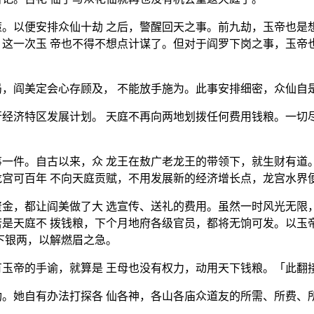
。以便安排众仙十劫 之后，警醒回天之事。前九劫，玉帝也是
这一次玉 帝也不得不想点计谋了。但对于阎罗下岗之事，玉帝
，阎美定会心存顾及， 不能放手施为。此事安排细密，众仙自
经济特区发展计划。 天庭不再向两地划拨任何费用钱粮。一切
一件。自古以来，众 龙王在敖广老龙王的带领下，就生财有道
宫可百年 不向天庭贡赋，不用发展新的经济增长点，龙宫水界
金，都让阎美做了大 选宣传、送礼的费用。虽然一时风光无限
是天庭不 拨钱粮，下个月地府各级官员，都将无饷可发。以玉
下银两，以解燃眉之急。
玉帝的手谕，就算是 王母也没有权力，动用天下钱粮。「此翻
。她自有办法打探各 仙各神，各山各庙众道友的所需、所费、