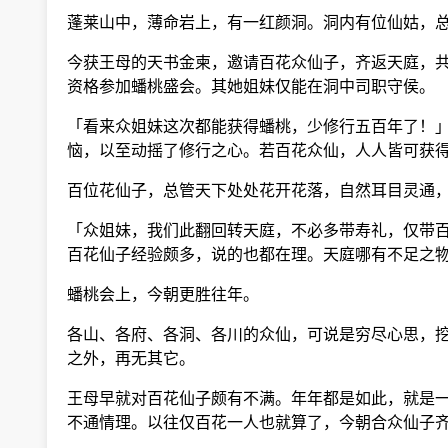
蓬莱山中，薄命岩上，有一红颜洞。洞内有位仙姑，总
今获王母的天书金柬，邀请百花众仙子，齐返天庭，共
资格参加蟠桃盛会。其她姐妹仅能在洞中司职守侯。
「看来众姐妹这次都能获得蟠桃，少修行五百年了！」
恼，以至动摇了修行之心。若百花众仙，人人皆可获得
百位花仙子，总管天下处处花开花落，自然耳目灵通，
「众姐妹，我们此翻回转天庭，不必多带寿礼，仅带百
百花仙子经验颇多，说的也都在理。天庭哪有不足之物
蟠桃会上，今朝更胜往年。
各山、各府、各洞、各川的众仙，可说是穷尽心思，挖
之外，再无其它。
王母早就对百花仙子颇有不满。年年都是如此，就是一
不通情理。以往仅百花一人也就算了，今朝合众仙子齐