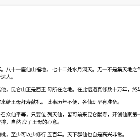
。八十一座仙山福地， 七十二处水月洞天。无一不是集天地之
皆达人。
他，昆仑山正是西王 母所在之地。在此悟道真修数十万年，终
来给王母拜寿献礼。 此事历年不便，各仙班早有准备。
召众仙平等，只要位 列天仙，皆可前来昆仑献寿，开创仙家第
排，自然 应了王母的心意。
桃，至少可以少修行 五百年。天下群仙也自是高兴非常。