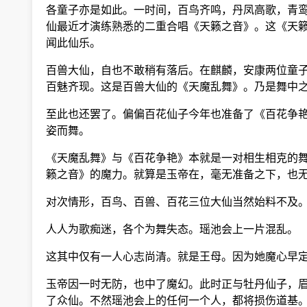
各童子亦是如此。一时间，百鸟齐鸣，丹凤高歌，青鸾
仙最近才演练熟悉的二重合唱《天籁之音》。这《天籁
闻此仙乐。
百兽大仙，自也不敢稍有落后。在麒麟，安康两位童子
百魅齐现。这是百兽大仙的《天魔乱舞》。乃是舞中之
至此也还罢了。偏偏百花仙子今年也准备了《百花争艳
姿而舞。
《天魔乱舞》与《百花争艳》本就是一对相生相克的舞
籁之音》的魔力。就算是玉帝在，毫无准备之下，也
对次情形，百鸟、百兽、百花三位大仙当然始料不及。
人人为歌痴迷，各个为舞失态。瑶池会上一片混乱。
这其中仅有一人心志尚清。就是王母。因为她魔心早定
玉帝因一时无防，也中了魔幻。此时正与牡丹仙子，眉
了众仙。不然瑶池会上的任何一个人，都将损伤道基