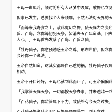
王母一声凤吟，顿时将所有人从梦中唤醒，歌舞也立刻
但事已发生，总要找个人来顶罪，不然无法对天界的天
「而等来我寿宴之上，献此魔幻之舞。使天庭为之变色
兽、百鸟，念你等初犯天条，皆消去五百年道基。回去
人心。」王母首先发落了百鸟、百兽众仙。
「牡丹仙子，你意预诱惑玉帝之尊。形态世俗。但念你
会还你一个说法。」
玉帝自然知道，这其实都是自己惹的祸，牡丹仙子仅是
相劝。
玉帝不开口还好，王母也就到此而止了。可玉帝偏偏此
「我掌管天庭天条，一切都按天条办事。并未逾越一丝
「百花仙子，你监管属下不力。致使终有今天之过失。
百花仙子能说什么呢？只能是领罪受罚，别无它选。