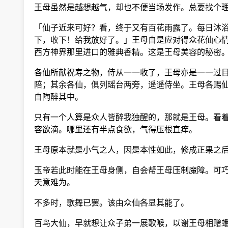
王母虽然是越想越气，却也不便当场发作。总要找个理
「仙子近来可好？看，终于又有百花雨露了。每日沐浴
下，收下！给我放好了。」王母自是应对得众花仙心情
西方神界那里进口的雅典香精。这是王母美容的秘密。
各仙所献祝寿之物，侍从一一收了，王母亦是一一过目
陪；其余各仙，俱列瑶台两旁，遥遥侍坐。王母各赐仙
自陶醉其中。
只有一个人算是众人皆醉我独醒的，那就是王母。看着
容欲滴。哪里还有半点食欲，气得压根直痒。
王母原本就是小气之人，因是本性如此，修成正果之后
玉帝若此时能在王母身侧，自会帮王母压制魔障。可巧
天意难为。
不多时，歌舞已罢。该由众仙各显其能了。
百鸟大仙，早就想让众子弟一展歌喉，以谢王母相赠蟠