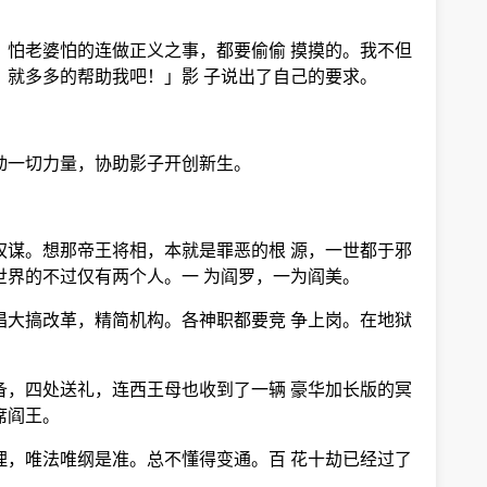
。
，怕老婆怕的连做正义之事，都要偷偷 摸摸的。我不但
，就多多的帮助我吧！」影 子说出了自己的要求。
动一切力量，协助影子开创新生。
权谋。想那帝王将相，本就是罪恶的根 源，一世都于邪
世界的不过仅有两个人。一 为阎罗，一为阎美。
倡大搞改革，精简机构。各神职都要竞 争上岗。在地狱
备，四处送礼，连西王母也收到了一辆 豪华加长版的冥
席阎王。
理，唯法唯纲是准。总不懂得变通。百 花十劫已经过了