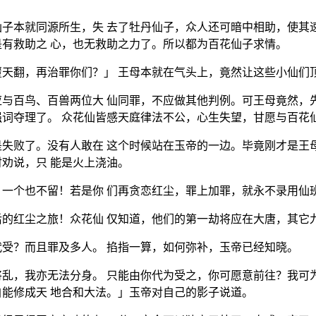
子本就同源所生，失 去了牡丹仙子，众人还可暗中相助，使其
有救助之 心，也无救助之力了。所以都为百花仙子求情。
天翻，再治罪你们？」 王母本就在气头上，竟然让这些小仙们
与百鸟、百兽两位大 仙同罪，不应做其他判例。可王母竟然，
词夺理了。 众花仙皆感天庭律法不公，心生失望，甘愿与百花
失败了。没有人敢在 这个时候站在玉帝的一边。毕竟刚才是王
劝说，只 能是火上浇油。
一个也不留！若是你 们再贪恋红尘，罪上加罪，就永不录用仙
的红尘之旅！众花仙 仅知道，他们的第一劫将应在大唐，其它
受？而且罪及多人。 掐指一算，如何弥补，玉帝已经知晓。
乱，我亦无法分身。 只能由你代为受之，你可愿意前往？我可
能修成天 地合和大法。」玉帝对自己的影子说道。