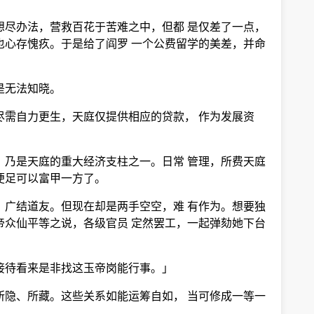
想尽办法，营救百花于苦难之中，但都 是仅差了一点，
也心存愧疚。于是给了阎罗 一个公费留学的美差，并命
是无法知晓。
尽需自力更生，天庭仅提供相应的贷款， 作为发展资
。乃是天庭的重大经济支柱之一。日常 管理，所费天庭
便足可以富甲一方了。
，广结道友。但现在却是两手空空，难 有作为。想要独
帝众仙平等之说，各级官员 定然罢工，一起弹劾她下台
接待看来是非找这玉帝岗能行事。」
所隐、所藏。这些关系如能运筹自如， 当可修成一等一