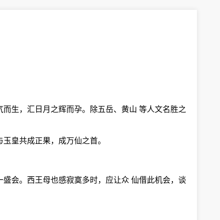
气而生，汇日月之辉而孕。除五岳、黄山 等人文名胜之
与玉皇共成正果，成万仙之首。
一盛会。西王母也感寂寞多时，应让众 仙借此机会，谈