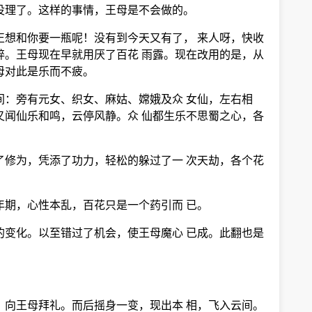
没理了。这样的事情，王母是不会做的。
正想和你要一瓶呢！没有到今天又有了， 来人呀，快收
碎。王母现在早就用厌了百花 雨露。现在改用的是，从
母对此是乐而不疲。
间：旁有元女、织女、麻姑、嫦娥及众 女仙，左右相
又闻仙乐和鸣，云停风静。众 仙都生乐不思蜀之心，各
了修为，凭添了功力，轻松的躲过了一 次天劫，各个花
年期，心性本乱，百花只是一个药引而 已。
的变化。以至错过了机会，使王母魔心 已成。此翻也是
，向王母拜礼。而后摇身一变，现出本 相，飞入云间。