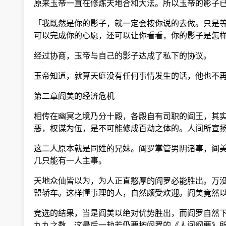
原来玉帝一直在修炼天地合和大法。所以玉帝的影子已
「我既然是你的影子，就一定会按你说的去做。只是等
可以完成你的心愿，还可以让你看看，你的影子是怎样
经过协商，玉帝与自己的影子达成了私下的协议。
玉帝知道，就算天庭没有任何事情发生的话，他也不再
第二章阎美的经济危机
相传在幽冥之境乃分十殿，各殿自有司职的阎王，其实
恶，权谋为伍，是不可能修成百劫之体的。人间所宣扬
这二人原本就是同姓的兄妹。阎罗掌管男阴诸事，阎美
几只能有一人主事。
天地众仙皆以为，为人正直憨厚的阎罗必能胜出。万没
盟轿车。这样懂事理的人，自然颇受欢迎。阎美竟然以
竞选的结果，当是阎美以绝对优势胜出，而阎罗自然下
九九之数。这最后一劫若仍要按阎罗的《人间纲要》所