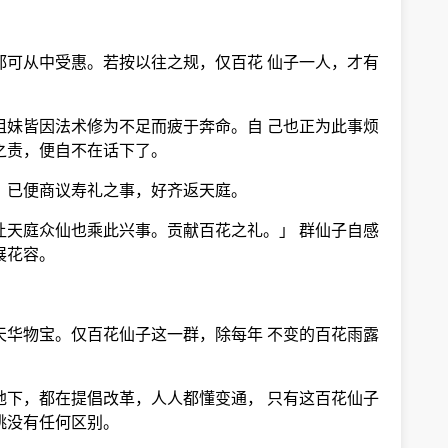
都可从中受惠。若按以往之规，仅百花 仙子一人，才有
姐妹皆因法术修为不足而疲于奔命。自 己也正为此事烦
之责，便自不在话下了。
，已便商议寿礼之事，好齐返天庭。
让天庭众仙也乘此兴事。贡献百花之礼。」 群仙子自感
展花容。
天华物宝。仅百花仙子这一群，除每年 不变的百花雨露
地下，都在提倡改革，人人都懂变通， 只有这百花仙子
桃没有任何区别。