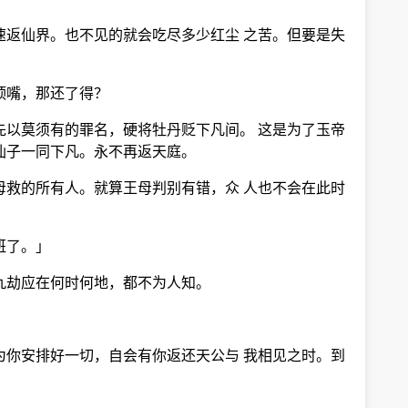
速返仙界。也不见的就会吃尽多少红尘 之苦。但要是失
顶嘴，那还了得？
先以莫须有的罪名，硬将牡丹贬下凡间。 这是为了玉帝
仙子一同下凡。永不再返天庭。
母救的所有人。就算王母判别有错，众 人也不会在此时
班了。」
九劫应在何时何地，都不为人知。
为你安排好一切，自会有你返还天公与 我相见之时。到