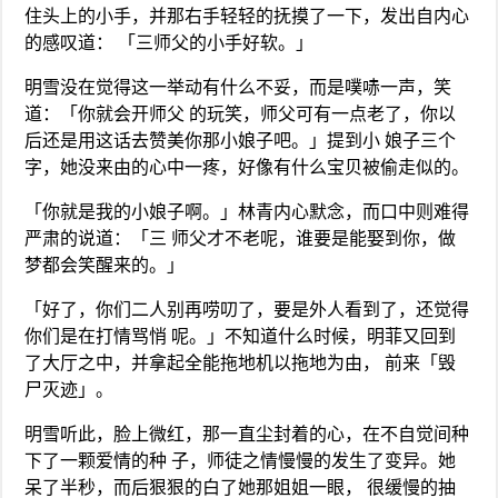
住头上的小手，并那右手轻轻的抚摸了一下，发出自内心
的感叹道： 「三师父的小手好软。」
明雪没在觉得这一举动有什么不妥，而是噗哧一声，笑
道：「你就会开师父 的玩笑，师父可有一点老了，你以
后还是用这话去赞美你那小娘子吧。」提到小 娘子三个
字，她没来由的心中一疼，好像有什么宝贝被偷走似的。
「你就是我的小娘子啊。」林青内心默念，而口中则难得
严肃的说道：「三 师父才不老呢，谁要是能娶到你，做
梦都会笑醒来的。」
「好了，你们二人别再唠叨了，要是外人看到了，还觉得
你们是在打情骂悄 呢。」不知道什么时候，明菲又回到
了大厅之中，并拿起全能拖地机以拖地为由， 前来「毁
尸灭迹」。
明雪听此，脸上微红，那一直尘封着的心，在不自觉间种
下了一颗爱情的种 子，师徒之情慢慢的发生了变异。她
呆了半秒，而后狠狠的白了她那姐姐一眼， 很缓慢的抽