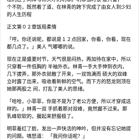
个不防，既然着了道，在林青的跨下完成了由女人到少妇
的人生历程
正文第０２章饭局柔情
「哼。你还说呢，都说是１２点回家，你看，你看，现在
都几点了。」美人 气嘟嘟的说。
现在正是盛夏时节，天气很是闷热，再加待在家中，所以
只穿着一件低胸的 半袖外衣。林青一手大手伸到衣内，
几下拔弄，那外衣就敵了开来，一双饱满而 硕大的双峰
立时露了出来，吸收着新鲜的空气。而下方的怒龙则顶在
她那两股之 间，打乱了美人的思绪。
「哈哈，小菲菲，你是不是为了老公方便，所以才穿成这
样的。」林青一双 手抓着那对双峰，竟然握不过来。那
乳峰软软的，握起来舒服极了。
明菲羞红了脸，发出一声快活的呻吟，但并没有忘记她提
的问题。嗔怒道： 「我问你话呢？」