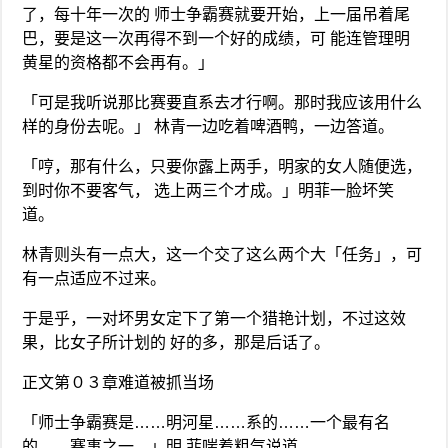
了，每十年一次的 师士争霸赛就要开始，上一届吊着尾
巴，要是这一次再得不到一个好的成绩，可 能连管理明
黄星的资格都不会再有。」
「可是我听说那比赛要直系去才行啊。那时我应该用什么
样的身份去呢。」 林青一边吃着啤酒鸭，一边答道。
「哼，那有什么，只要你露上两手，明家的女人随便选，
到时你不要客气， 选上两三个才成。」明菲一脸坏笑
道。
林青则头有一点大，这一个交了这么两个大「任务」，可
有一点适应不过来。
于是乎，一对坏男女定下了第一个猎艳计划，不过这效
果，比女子所计划的 好的多，那是后话了。
正文第０３章难道被抓当场
「师士争霸赛是……明河星……系的……一个最有名
的……赛事之一。」明 菲喘着粗气说道。