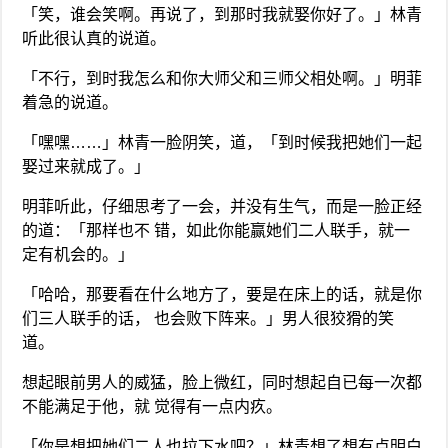
「笑，谁会笑啊。再说了，到那时我就娶你好了。」林青
听此很认真的说道。
「不行，到时我怎么和你大师父和三师父相处啊。」明菲
着急的说道。
「嘿嘿……」林青一脸阴笑，道，「到时候我把她们一起
娶过来就成了。」
明菲听此，仔细思考了一会，并没有生气，而是一脸正经
的道：「那样也不 错，如此你能赢她们二人联手，就一
定有机会的。」
「哈哈，那要看在什么地方了，要是在床上的话，就是你
们三人联手的话， 也会败下阵来。」男人很狡猾的笑
道。
想起眼前男人的威猛，脸上微红，同时想起自已每一次都
不能满足于他，就 觉得有一点内疚。
「你是想把她们二人也拉下水吧？」林青想了想有点明白