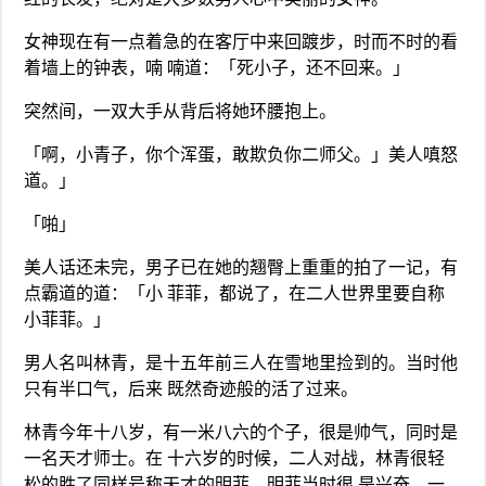
女神现在有一点着急的在客厅中来回踱步，时而不时的看
着墙上的钟表，喃 喃道：「死小子，还不回来。」
突然间，一双大手从背后将她环腰抱上。
「啊，小青子，你个浑蛋，敢欺负你二师父。」美人嗔怒
道。」
「啪」
美人话还未完，男子已在她的翘臀上重重的拍了一记，有
点霸道的道：「小 菲菲，都说了，在二人世界里要自称
小菲菲。」
男人名叫林青，是十五年前三人在雪地里捡到的。当时他
只有半口气，后来 既然奇迹般的活了过来。
林青今年十八岁，有一米八六的个子，很是帅气，同时是
一名天才师士。在 十六岁的时候，二人对战，林青很轻
松的胜了同样号称天才的明菲。明菲当时很 是兴奋，一