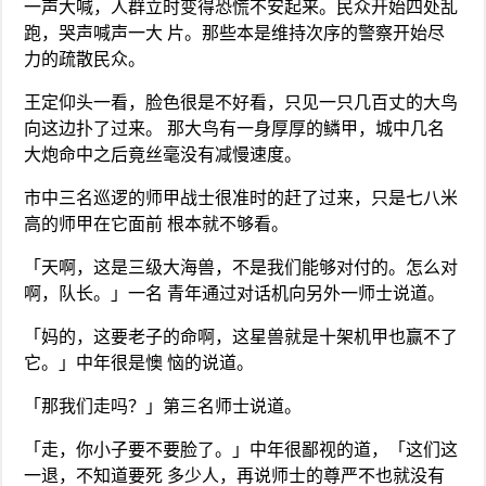
一声大喊，人群立时变得恐慌不安起来。民众开始四处乱
跑，哭声喊声一大 片。那些本是维持次序的警察开始尽
力的疏散民众。
王定仰头一看，脸色很是不好看，只见一只几百丈的大鸟
向这边扑了过来。 那大鸟有一身厚厚的鳞甲，城中几名
大炮命中之后竟丝毫没有减慢速度。
市中三名巡逻的师甲战士很准时的赶了过来，只是七八米
高的师甲在它面前 根本就不够看。
「天啊，这是三级大海兽，不是我们能够对付的。怎么对
啊，队长。」一名 青年通过对话机向另外一师士说道。
「妈的，这要老子的命啊，这星兽就是十架机甲也赢不了
它。」中年很是懊 恼的说道。
「那我们走吗？」第三名师士说道。
「走，你小子要不要脸了。」中年很鄙视的道，「这们这
一退，不知道要死 多少人，再说师士的尊严不也就没有