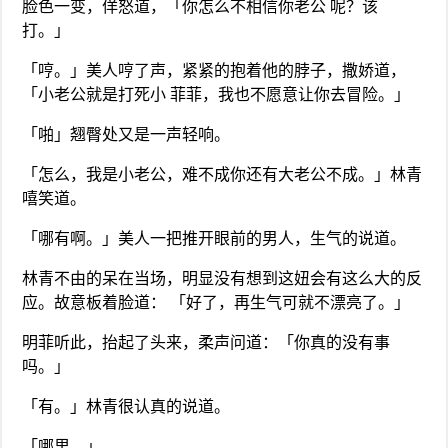
脸色一变，佯怒道，「你怎么不相信你老公 呢？该
打。」
「哼。」美人哼了声，紧紧的抱着他的脖子，撒娇道，
「小老公就是打死小 菲菲，我也不愿意让你去冒险。」
「啪」翘臀处又是一声轻响。
「怎么，我是小老公，难不成你还有大老公不成。」林青
嘻笑道。
「哪有啊。」美人一把推开眼前的男人，生气的说道。
林青不由的呆在当场，明显没有想到这妞会有这么大的反
应。故意板着脸道： 「好了，再生气可就不漂亮了。」
明菲听此，抬起了头来，柔声问道：「你真的没有事
吗。」
「有。」林青很认真的说道。
「哪里。」