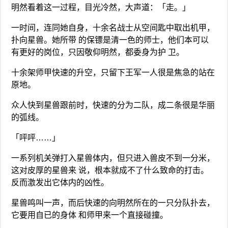
明然看着这一过程，目光冷然，大声道：「走。」
一时间，连同她自身，十余名战士从空间匙中取出机甲，
扑向星兽。她所带 的保镖是清一色的师士，他们本可以
有更好的岗位，只因敬仰明然，都委身为护 卫。
十余架师甲快速的升空，只留下王军一人很是焦急的站在
原地。
众人快到星兽跟前时，快速的分为二队，成二条很是华丽
的弧线。
「呯呯……」
一系列机关弹打入星兽体内，但只进入兽皮不到一分米，
这对皮厚的星兽来 说，根本就成不了什么致命的打击。
反而激发出它体内的凶性。
星兽鸣叫一声，而后快速的向明然所在的一只分队扑去，
它要用自已的身体 和师甲来一个直接碰撞。