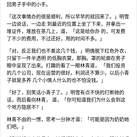
回男子手中的小手。
「这次事情办的很是顺利，所以早早的就回来了。」明雪
一边说话，一边走 到最近的位置上坐了下来，并拿出一
堆证件，堆放在茶几上，道，「这是给你办 的，可发费
了不少的费用，不过还好，用的时间不多。」
「对，反正我们也不差这几个钱，」明倩脱下红色外衣，
只留下一件半透明 的低胸衣裳，那胸。罩的轮廓在男子
眼中呈现了出来。打趣的看了一眼林青道， 「我们投资
的几个公司，现在运营的很好。利润还不算少。以后小青
子就是多养 几个小情人什么的也不怕没钱。」
「好了，别笑话小青子了。」明雪有点不快的打断她的
话，而后看向林青， 道，「你可知道我们为什么会到这
个地方隐居不？」
林青不由的一愣，思考一分钟才道：「可能是因为奶奶她
们吧。」