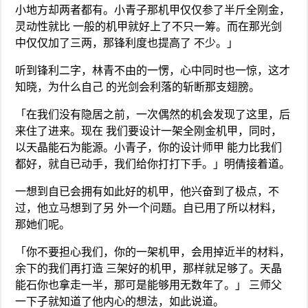
小地方却两者都有。小青子那机甲仅仅参了半斤全刚金，
灵动性就比 一般的机甲就好上了不只一筹。而在那光剑
中仅仅加了三两，那锋利度也提高了 不少。」
听到锋利二字，林青不由的一愣，心中同时也一惊，这才
知晓，为什么自己 的光剑会利落的斩断那支翅膀。
「在我们没有隐居之前，一次偶然的机会发现了这里，后
来住了进来。现在 我们要设计一架全刚金机甲，同时，
以天晶能石为能源。小青子，你的设计师甲 能力比我们
都好，就自已动手，我们给你打打下手。」明倩接着道。
一想到自已会拥有如此好的机甲，他兴奋到了极点，不
过，他立马想到了另 外一个问题。自已用了所以材料，
那她们呢。
「你不要担心我们，你的一架机甲，会用掉近半的材料，
余下的我们再打造 三架好的机甲，那样就足够了。天晶
能石你也拿走一半，那可是能够用无数年了。」 三师父
一下子就知道了他内心的想法，如此说道。