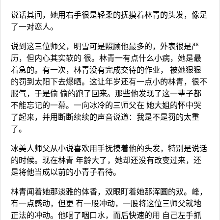
说话其间，她用右手很是轻柔的抚摸着林青的头发，像足
了一对恋人。
说到这三位师父，明雪可是照顾他最多的，外表很是严
历，但内心其实软的 很。林青一有点什么小病，她是最
着急的。有一次，林青没有完成交待的作业， 被她狠狠
的罚到太阳下去爆晒。这让年岁还有一点小的林青，很不
服气，于是偷 偷的跑了回来。那些他发现了这一辈子都
不能忘记的一幕。一向冰冷的三师父在 她大姐的怀中哭
了起来，并用断断续续的声音说道：我是不是罚的太重
了。
冰美人师父从小说喜欢用手抚摸着他的头发，特别是说话
的时候。现在林青 年龄大了，她却还没有改变过来，还
是将他当成以前的小青子看待。
林青闻着她那淡雅的体香，双眼盯着她那浑圆的双。峰，
有一点感动，但更 有一股冲动，一股将这位三师父就地
正法的冲动。他咽了咽口水，而后快速的用 自己左手抓