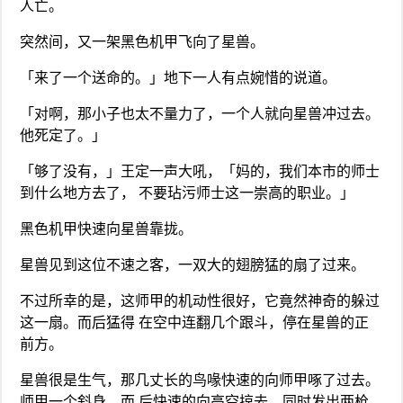
人亡。
突然间，又一架黑色机甲飞向了星兽。
「来了一个送命的。」地下一人有点婉惜的说道。
「对啊，那小子也太不量力了，一个人就向星兽冲过去。
他死定了。」
「够了没有，」王定一声大吼，「妈的，我们本市的师士
到什么地方去了， 不要玷污师士这一崇高的职业。」
黑色机甲快速向星兽靠拢。
星兽见到这位不速之客，一双大的翅膀猛的扇了过来。
不过所幸的是，这师甲的机动性很好，它竟然神奇的躲过
这一扇。而后猛得 在空中连翻几个跟斗，停在星兽的正
前方。
星兽很是生气，那几丈长的鸟喙快速的向师甲啄了过去。
师甲一个斜身，而 后快速的向高空掠去，同时发出两枪