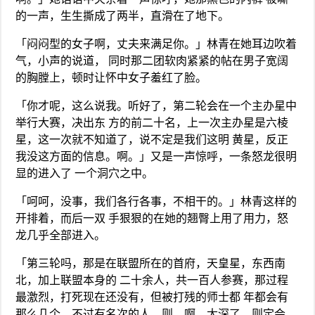
的一声，生生撕成了两半，直滑在了地下。
「闷闷型的女子啊，丈夫来满足你。」林青在她耳边吹着
气，小声的说道， 同时那二团软肉紧紧的帖在男子宽阔
的胸膛上，顿时让怀中女子羞红了脸。
「你才呢，这么说我。听好了，第二轮会在一个主办星中
举行大赛，决出东 方的前二十名，上一次主办星是六棱
星，这一次就不知道了，说不定是我们这明 黄星，反正
我没这方面的信息。啊。」又是一声惊呼，一条怒龙很明
显的进入了 一个洞穴之中。
「呵呵，没事，我们各行各事，不相干的。」林青这样的
开排着，而后一双 手狠狠的在她的翘臀上用了用力，怒
龙几乎全部进入。
「第三轮吗，那是在联盟所在的首府，天皇星，东西南
北，加上联盟本身的 二十余人，共一百人参赛，那过程
最激烈，打死现在还没有，但被打残的师士都 年都会有
那么几个。不过有名次的人，则，啊，太深了，则定会，