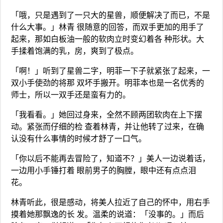
「哦，只是遇到了一只大的星兽，顺便解决了而已，不是
什么大事。」林青 很随意的回答，而双手更加的用手了
起来，那如白板油一般的软肉立时变幻着各 种形状。大
手揉着饱满的乳，房，爽到了极点。
「啊！」听到了星兽二字，明菲一下子就紧张了起来，一
双小手使劲的将那 双坏手搬开。明菲本也是一名优秀的
师士，所以一双手还是蛮有力的。
「我看看。」她回过身来，全然不顾两团软肉在上下摆
动。紧张而仔细的检 查着林青，并让他转了过来，在确
认没有什么事情的时候才舒了一口气。
「你以后不能再去冒险了，知道不？」美人一边说着话，
一边用小手锤打着 眼前男子的胸膛，眼中还有点点泪
花。
林青听此，很是感动，将美人拉近了自己的怀中，用右手
摸着她那飘逸的长 发。温柔的说道：「没事的。」而后