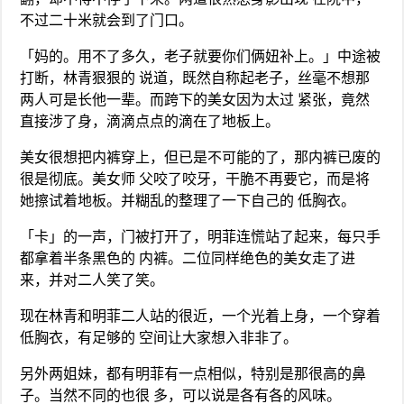
不过二十米就会到了门口。
「妈的。用不了多久，老子就要你们俩妞补上。」中途被
打断，林青狠狠的 说道，既然自称起老子，丝毫不想那
两人可是长他一辈。而跨下的美女因为太过 紧张，竟然
直接涉了身，滴滴点点的滴在了地板上。
美女很想把内裤穿上，但已是不可能的了，那内裤已废的
很是彻底。美女师 父咬了咬牙，干脆不再要它，而是将
她擦试着地板。并糊乱的整理了一下自己的 低胸衣。
「卡」的一声，门被打开了，明菲连慌站了起来，每只手
都拿着半条黑色的 内裤。二位同样绝色的美女走了进
来，并对二人笑了笑。
现在林青和明菲二人站的很近，一个光着上身，一个穿着
低胸衣，有足够的 空间让大家想入非非了。
另外两姐妹，都有明菲有一点相似，特别是那很高的鼻
子。当然不同的也很 多，可以说是各有各的风味。