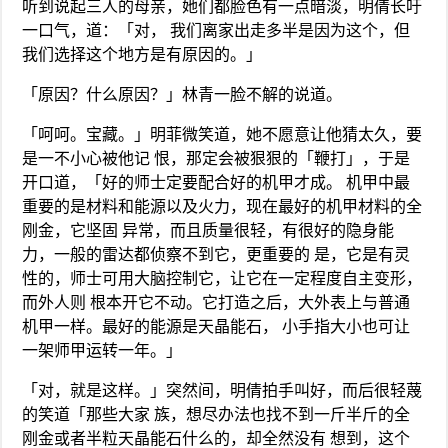
听到说起三人的母亲，她们都脸色有一点暗淡，明倩长吁
一口气，道：「对， 我们离家出走多半是因为这个，但
我们选择这个地方是有原因的。」
「原因？什么原因？」林青一脸不解的说道。
「呵呵。宝藏。」明菲微笑道，她不愿意让他猜太久，要
是一不小心被他记 恨，那定会被狠狠的「鞭打」，于是
开口道，「好的师士定要配合好的机甲才成。 机甲中最
重要的是材料和能源以及火力，现在最好的机甲材料的全
刚金，它坚固 异常，而且质量很轻，有很好的隐身能
力，一般的雷达都侦察不到它，更重要的 是，它是有灵
性的，师士可用大脑控制它，让它在一定程度自主变形，
而外人则 根本开它不动。它打造之后，大外表上与普通
机甲一样。最好的能源是天晶能石， 小手指大小也可让
一架师甲运转一年。」
「对，就是这样。」突然间，明倩拍手叫好，而后很轻蔑
的笑道「那些大家 族，想尽办法也找不到一斤半斤的全
刚金或者半粒天晶能石什么的，却全然没有 想到，这个