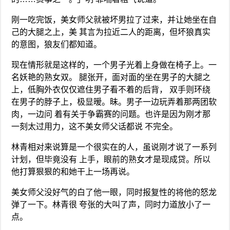
刚一吃完饭，美女师父就被坏男拉了过来，并让她坐在自
己的大腿之上，美 其言为拉近二人的距离，但坏狼真实
的意图，狼友们都知道。
现在情形就是这样的，一个男子光着上身做在椅子上。一
名妖艳的熟女双。 腿张开，面对面的坐在男子的大腿之
上，低胸外衣仅仅遮住男子看不着的后背， 双手则环绕
在男子的脖子上，极显暧。昧。男子一边玩弄着那两团软
肉，一边问 着有关于争霸赛的问题。也许是因为刚才那
一刻太过用力，这不美女师父话都说 不完全。
林青相对来说算是一个很实在的人，虽说刚才说了一系列
计划，但毕竟没有 上手，眼前的熟女才是现成贷。所以
他打算狠狠的和她干上一场再说。
美女师父没好气的白了他一眼，同时报复性的将他的怒龙
弹了一下。林青很 夸张的大叫了声，同时力道放小了一
点。