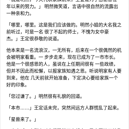
年以来的努力。」 明然微笑道，言语中很自然的流露出
一种亲和力。
「哪里，哪里。这是我们应该做的。明然小姐的大名我之
前听过，可是一名 很了不起的师士，不愧为女中豪
杰。」王定很恭敬的说道。
他本来是一名流浪汉，一无所有，后来在一个很偶然的机
会被明家看重。一 步步走来，现在已成为了一市市长。
他是一个很感恩的人，虽说在上任期间很有 一些政绩，
但并不因此而松懈，以报家族知遇之恩。听说明家有人要
到来，他在 几天前就开始准备，下定决心要给家族一个
好的印象。
「您过谦了。」明然很有礼貌的回道。
「本市……」王定话未完，突然间远方人群慌乱了起来。
「星兽来了。」