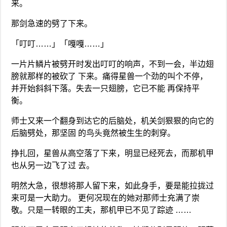
来。
那剑急速的劈了下来。
「叮叮……」「嘎嘎……」
一片片鳞片被劈开时发出叮叮的响声，不到一会，半边翅
膀就那样的被砍了 下来。痛得星兽一个劲的叫个不停，
并开始斜斜下落。失去一只翅膀，它已不能 再保持平
衡。
师士又来一个翻身到达它的后脑处，机关剑狠狠的向它的
后脑劈处，那坚固 的鸟头竟然被生生的刺穿。
挣扎回，星兽从高空落了下来，明显已经死去，而那机甲
也从另一边飞了过 去。
明然大急，很想将那人留下来，如此身手，要是能拉拢过
来可是一大助力。 更何况现在的她对那师士充满了崇
敬。只是一转眼的工夫，那机甲已不见了踪迹 ……