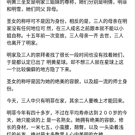
明黄三圣女是明家三姐妹的尊称，她们分别是明倩，明菲
和明雪，她们同父 异母。
圣女的称呼可不是因为身份，相反的是，三人的母亲在明
家没有任何地位可 然，在三人成名之前跟本就不能以小
姐自称。十五年前一次变故，三人母亲一齐 去世，三人
也离开了明家。
明家及三人的崇拜者找了很长一段时间也没有找着她们，
于是都认定已出了 明黄星球。却不想三人就在星球上这
一个比较偏僻的地方隐了下来。
圣女的称呼是因为她的绝美的容貌，以及超一流的师士身
份。
今天，三人中只有明菲在家，其余二人要晚上才能回来。
明菲今年有四十多岁，不过在平均寿命达到２００岁的今
天，她只能说的上 是一名熟女。她拥有绝美的容貌，修
长的身材，一米七五，小蛮腰，翘臀，以及 一头染着浅
红的长发，绝对是大多数男人心中美丽的女神。