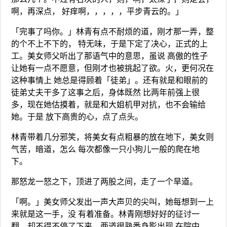
啊，再深点， 好痒啊，，，，，平步青云的。」
「完事了吗你。」林青有点不耐烦的道，刚才那一弄，整
的个不上不下的， 特无味，于是下定了决心，正式的上
工。美女师父听出了那语气中的意思，虽说 高傲的性子
让她有一点不愿意，但刚才也被挑起了欲。火，更何况在
这种事情上 她总是得顾着「徒弟」。还有就是和眼前的
徒弟丈夫干多了这事之后，身体既然 比两年前强上很
多，现在她估摸着，就是和大姐机甲对抗，也不会输给
她。于是 放下高贵的心，点了点头。
林青带着几分邪笑，将美女有点粗暴的放在地下，美女则
气苦，暗道，怎么 每次都像一只小狗儿一般的爬在地
下。
那怒龙一怒之下，顶进了两股之间，走了一个旱道。
「啊。」美女师父发出一声大声贝的尖叫，她每想到一上
来就是这一手，没 有着准备。林青刚想好好的征讨一
翻，却不得不停了下来。两道很熟悉身影出现 在院中，