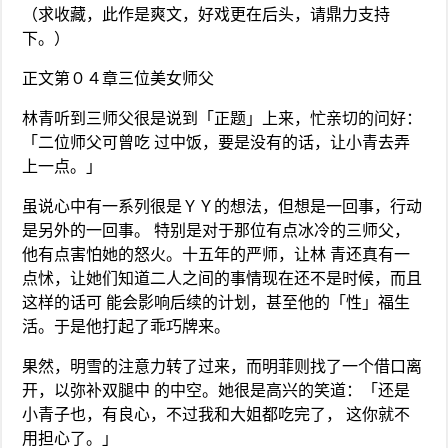
（求收藏，此作是爽文，好戏更在后头，请鼎力支持
下。）
正文第０４章三位美女师父
林青听到三师父很是说到「正题」上来，忙亲切的问好：
「二位师父可曾吃 过中饭，要是没有的话，让小青去弄
上一点。」
虽说心中有一系列很是ＹＹ的想法，但想是一回事，行动
是另外的一回事。 特别是对于那位有点冰冷的三师父，
他有点害怕她的怒火。十五年的严师，让林 青还真有一
点怵，让她们知道二人之间的事情现在还不是时候，而且
这样的话可 能会影响后续的计划，甚至他的「性」福生
活。于是他打起了乖巧牌来。
果然，明雪的注意力转了过来，而明菲则找了一个借口离
开，以弥补双腿中 的中空。她很是高兴的笑道：「还是
小青子也，有良心，不过我和大姐都吃完了， 这你就不
用担心了。」