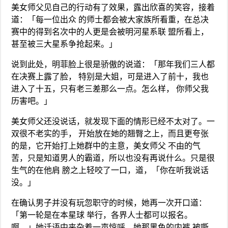
美女师父见自己的行动有了效果，露出欣喜的笑容，接着
道：「每一位出众 的师士都会被大家族所看重，在总决
赛中的得到名次中的人更是会被明河星系联 盟所看上，
甚至被三大星系争抢起来。」
说到此处，明菲脸上很是骄傲的说道：「那年我们三人都
在决赛上露了脸， 特别是大姐，可是进入了前十，我也
进入了十五，只有老三差那么一点。怎么样， 你师父我
历害吧。」
美女师父还没说话，就发现下面的情形已经不太对了。一
双很不老实的手， 开始放在她的翘臀之上，而且更夸张
的是，它开始打上她群中的主意，美女师父 不由的气
苦，只是知道男人的霸道，所以也没有再说什么。只是很
生气的在他肩 膀之上轻咬了一口，道，「你在听我说话
没。」
在确认男子并没有玩忽职守的时候，她再一次开口道：
「第一轮是在本星球 举行，各界人士都可以报名。
啊。」她话语中夹杂着一声惊呼，她那黑色的内裤 被嘶