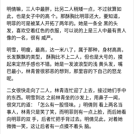
明倩嘛，三人中最胖，比另二人稍矮一点，不过就算如
此，也是女子中的高 个。那酥胸比明菲还大，要知道，
明菲的可是被某人开拓了两年的。她是一条全 黑的头
发，喜欢空着红色的衣服，可以说的上是三人中最有贵人
像的一名，很有 威严。
明雪，明瘦，最高，达一米八了，属于那种，身材高高，
长发飘飘的类型， 酥胸比不上二人，但也是大号的，摸
起来定然手感也不错。她是一发波浪型的浅 黄头发，嘴
巴最小，林青曾很邪恶的想到，那里容的下自己的怒龙
呢。
二女很快走向了二人，林青连忙迎了上去，接过她们手中
的东西。明雪到达 之前林青坐的沙发上，用鼻子一闻，
很突兀的道：「怎么有一股怪味。」明倩则 看上两名当
事人，林青只是笑了笑，而明菲则有一点上脸，而后她看
向明菲的双 手，后者忙把手背过去。明倩见此，对着她
微微一笑，这让后者有一点摸不着头 脑。