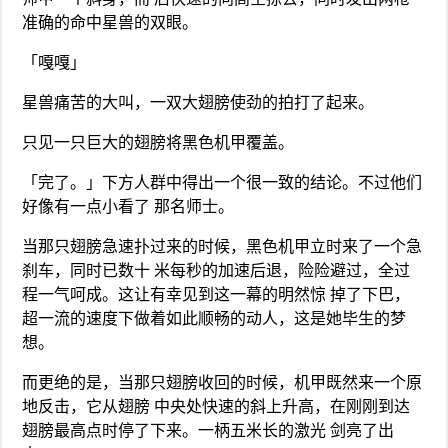
准确的命中星兽的双眼。
「嘎嘎」
星兽痛苦的大叫，一双大翅膀使劲的拍打了起来。
只见一只巨大的翅膀将黑色机甲覆盖。
「完了。」下方人群中得出一个很一致的结论。不过他们
好像有一点小看了 那名师士。
当那只翅膀急速扑过来的时候，黑色机甲立时来了一个急
刹车，同时已数十 米每秒的加速后退，险险避过，全过
程一气呵成。这让有幸见到这一幕的明然惊 掉了下巴，
超一流的速度下做着如此顺畅的动人，这是她毕生的梦
想。
而更绝的是，当那只翅膀收回的时候，机甲既然来一个原
地反击，它从翅膀 中央处快速的斜上升高，在刚刚到达
翅膀最高点时停了下来。一柄五米长的激光 剑亮了出