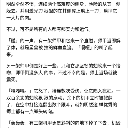
明然全然不惧，连续两个高难度的侧身，险险的从其一侧
躲去。并用激光刀 狠狠的在其侧翼上劈上一刀，劈掉它
一大片的肉。
不过，可不是所有的人都有那实力和运气。
「碰」的一声，有一架师甲和它来一个直碰，师甲当即解
了体，就是星兽被 撞的鲜血直流。「嘎嘎」的叫了起
来。
另一架师甲倒是好上一些，只和它那坚韧的翅膀来一个接
吻，师甲倒没多大 的事，不过不幸的是，师士当场就被
震死。
「嘎嘎嘎。」它怒了，接连数次受伤，让它陷入疯狂。一
双百余丈的翅膀狠 狠的扇动，余下的机甲立时被掀翻
了，在空中打接连翻出数个跟斗，就如明然这 样优秀的
师士都有一点晕头转向。
「轰轰轰」有三架机甲更是斜斜的向地下掉了下去，机毁