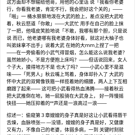
这方面却不想输给他哥，用他的心里话 说「我看你老婆
行，你看我老婆，肯定不行，我会把好这个关的」——
「啪」一 桶水狠狠地泼在大武的脸上，差点没把大武呛
着，秋云怒道「你敢」——大武忙 用手在自己的脸上抹
了一把，他嘻皮笑脸地说「不敢，我哪有那个胆，只是说
说 而已，他老婆哪有我老婆身体好看，就这对大柚子也
叫弟妹拿不出手」说着大武 在她的大ｍｍ上捏了一把
——在一旁偷看的小武气得冒烟，怎么能这么说我老婆？
虽然她娇小，不是方便抱上床吗？——但话说回来，女人
个子大，摸得地方不是 也大了吗？——小武心里不是滋
味——「死男人」秋云嘴上骂着，身体却扑入了 大武的
怀中大武的双臂像铁箍一样揽着她的细腰，两人上下互相
磨蹭了起来—— 这可把小武看得热血沸腾——接着秋云
把大武推倒在地，她一屁股骑在大武身上， 好一阵慢摇
快扭——她压抑着的**声还是一浪高过一浪——
综述一：偷窥第３章嫂嫂的身子真是好这让小武看得唇干
舌燥，血脉喷张— —没错，嫂嫂的身子真是好，又健康
又有力，不像自己的老婆，体弱多病，一到 关键时刻就