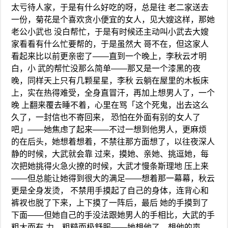
太亏待人家，于是有什么好吃的呀，总是往 老二家送去
一份，菊花是个喜欢贪小便宜的女人，见大嫂这样，那她
老公小武也 没白帮忙，于是有时候还主动叫小武去大嫂
家看看有什么忙要帮的，于是虽然大 哥不在，但这家人
看起来比以前更亲密了——直到一个晚上，李秋云才明
白，小 武的帮忙没那么简单——那又是一个漆黑的夜
晚，同样天上只有几颗星星，李秋 云躺在屋里的木板床
上，实在热得难受，全身直冒汗，再加上想男人了，一个
晚 上翻来覆去睡不着，心里在骂「这个死鬼，出去这么
久了，一封信也不寄回来， 恐怕在外面有别的女人了
吧」——她焦虑了起来——不过一想到他男人，更麻烦
的在后头，她想着想着，不禁往那方面想了，以往夜深人
静的时候，大武就会靠 过来，摸她、亲她、挑逗她，每
次把她挑得火急火撩的时候，大武才慢条斯理地 压上来
——但总能让她得到很大的满足——想着那一幕幕，秋云
更是全身发烫， 不禁用手摸起了自己的身体，连背心和
裤衩也脱了下来，上下摸了一阵后，最后 她的手摸到了
下面——但她自己的手没法跟她男人的手相比，大武的手
粗大而有 力，粗糙而极舒服——她想他了，想他的声