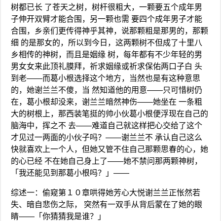
树都已长 了苍天之树，树杆很粗大，一颗要五个成年男
子伸开双臂才能合围，另一颗也需 要四个成年男子才能
合围，乡亲们更传得神乎其神，说那颗粗是那男的，那颗
细 的是那女的，所以到今日，这两颗树不但成了十里八
乡相传的神树，而且是姻缘 树，每年都有不少年轻的男
男女女来此顶礼膜拜，祈求姻缘或祈求保佑两口子白 头
到老——而葛小根选择这个地方，当然也是有这种意思
的，她谢兰兰不傻，当 然知道他的用意——只可惜树仍
在，葛小根却没来，谢兰兰暗然神伤——她坐在 一条粗
大的树根上，那西装笔挺的帅小伙葛小根便浮现在自己的
脑海中，挥之不 去——难道自己就这样把心交给了这个
才见过一两面的小伙子吗？——谢兰兰不 承认自己这么
快就喜欢上一个人，但她又管不住自己那颗思春的心，她
的心已经 不在她自己身上了——她不禁问那两颗神树，
「我还能见到那葛小根吗？」——
综述一：偷窥第１０章哄得她芳心大悦谢兰兰正怅然若
失、暗自悲伤之际， 突然有一双手从背后蒙在了她的眼
睛——「你猜猜我是谁？」