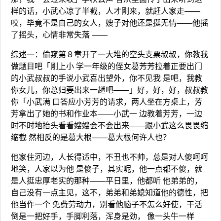
样的话，小武心凉了半截，人才刚来，就赶人家走——
哎，毕竟不是自己的女人，嫂子对他还是挺无情——他摇
了摇头，心情非常失落 ——
综述一：偷窥第８章开了一大堆的空头支票叔叔，你教我
做题目吧「刚上小 学一年级的侄女葛芳芳拉着正要出门
的小武叔叔的手说小武喜出望外，你不见我 是吧，我教
你女儿，你总归要出来一趟吧——」好，好，好，叔叔教
你「小武满 口答应小芳芳的请求，两人坐在方桌上，芳
芳拿出了她的书和作业本——小武一 边教着芳芳，一边
时不时地抬头看看嫂嫂会不会出来——跟小武这么畏畏缩
缩截 然相反的是葛大根——葛大根何许人也？
他家住河边，人长得适中，不丑也不帅，总是对人傻呵呵
地笑，人家以为他 是傻子，其实呢，他一点都不傻，就
是人挺忠厚老实的那种——平日里，他都听 他弟弟的，
自己没有一点主见，这不，弟弟和弟媳知道他的德性，把
他当作一个 免费劳动力，别看他脑子不怎么好使，干活
倒是一把好手，手脚利落，浑身是劲， 像一头牛一样