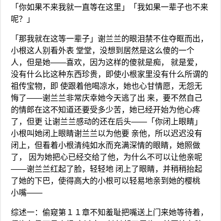
「你如果不来我就一直等在这里」「我如果一辈子也不来
呢？」
「那我就在这等一辈子」谢兰兰的眼泪禁不住夺眶而出，
小根这人别看外表 堂堂，没想到居然是这么傻的一个
人，但是她——喜欢，因为这样的傻就是痴， 就是爱，
没有什么比这种东西珍贵，即使小根家里没有什么所谓的
祖传宝物，即 使跟着他喝凉水，她也心甘情愿，无怨无
悔了——谢兰兰非常庆幸她今天逃了出 来，要不然自己
的情郎在这不知道还要受多少苦，她已经开始为他心疼
了，但更 让谢兰兰感动的还在后头——「你闭上眼睛」
小根叫她闭上眼睛谢兰兰以为他要 亲他，所以迟迟没有
闭上，但看着小根清纯如水而充满深情的眼睛，她照做
了， 因为她把心已经交给了他，为什么不可以让他亲呢
——谢兰兰红起了脸，轻轻地 闭上了眼睛，并稍稍抬起
了她的下巴，使得高大的小根可以轻易地亲到她的樱桃
小嘴——
综述一：偷窥第１１章不知羞耻把嘴送上门来她等待着，