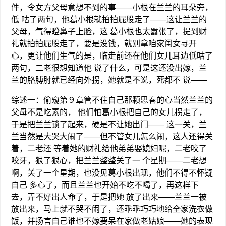
件，令女方父母意想不到的事——小根在兰兰的耳朵旁，
低 咕了两句，他葛小根就拍拍屁股走了——这让兰兰的
父母，气得瞪鼻子上脸，这 葛小根也太嚣张了，提到财
礼就拍拍屁股走了，要是没钱，就别拿咱家闺女寻开
心，更让他们生气的是，临走前还在他们女儿耳边低咕了
两句，二老很想知道他 说了什么，可是这还没出嫁，兰
兰的胳膊肘就已经向外拐，她就是不说，死都不 说——
综述一：偷窥第９章管不住自己那颗思春的心当然兰兰的
父母不是吃素的， 他们怕葛小根把自己的女儿拐走了，
于是把兰兰锁了起来，硬是不让她出门—— 这一关，兰
兰当然是大哭大闹了——但不管女儿怎么闹，这人还得关
着，二老还 等着她的财礼给他弟弟娶媳妇呢，二老咬了
咬牙，狠了狠心，把兰兰整整关了一 个星期——二老想
啊，关了一个星期，也没见葛小根出现，他们不得不怀疑
自己 多心了，而且兰兰也开始不吃不喝了，再这样下
去，弄不好出人命了，于是把她 放了出来——兰兰一被
放出来，马上就不哭不闹了，还乖乖巧巧地给全家洗衣做
饭，并扬言自己谁也不嫁要呆在家做老姑娘——她的表现