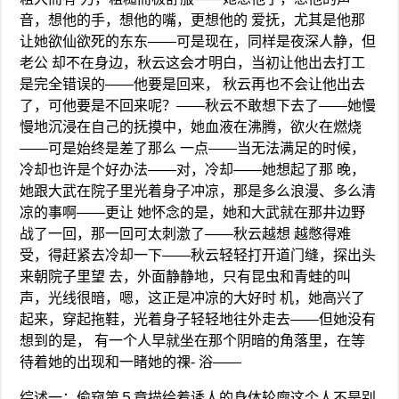
音，想他的手，想他的嘴，更想他的 爱抚，尤其是他那
让她欲仙欲死的东东——可是现在，同样是夜深人静，但
老公 却不在身边，秋云这会才明白，当初让他出去打工
是完全错误的——他要是回来， 秋云再也不会让他出去
了，可他要是不回来呢？——秋云不敢想下去了——她慢
慢地沉浸在自己的抚摸中，她血液在沸腾，欲火在燃烧
——可是始终是差了那么 一点——当无法满足的时候，
冷却也许是个好办法——对，冷却——她想起了那 晚，
她跟大武在院子里光着身子冲凉，那是多么浪漫、多么清
凉的事啊——更让 她怀念的是，她和大武就在那井边野
战了一回，那一回可太刺激了——秋云越想 越憋得难
受，得赶紧去冷却一下——秋云轻轻打开道门缝，探出头
来朝院子里望 去，外面静静地，只有昆虫和青蛙的叫
声，光线很暗，嗯，这正是冲凉的大好时 机，她高兴了
起来，穿起拖鞋，光着身子轻轻地往外走去——但她没有
想到的是， 有一个人早就坐在那个阴暗的角落里，在等
待着她的出现和一睹她的祼- 浴——
综述一：偷窥第５章描绘着诱人的身体轮廓这个人不是别