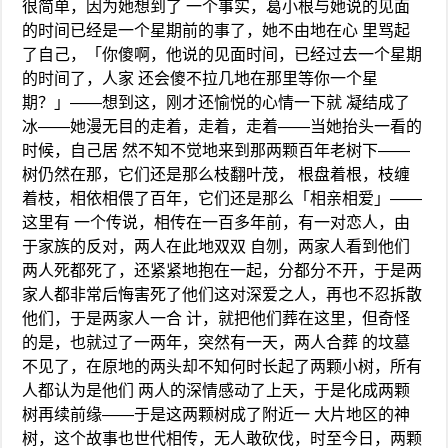
很简单，因为她想到了 一个事实，葛小根与她说的见面
的时间已经是一个星期前的事了，她不由地在心 里骂起
了自己，「你傻啊，他说的见面时间，已经过去一个星期
的时间了，人家 还会傻不拉几地在那里等你一个星
期？」——想到这，刚才还愉悦的心情一下就 凝结成了
冰——她漫无目的走着，走着，走着——当她抬头一看的
时候，自己居 然不知不觉地来到那两颗百年老树下——
树仍然在那，它们还是那么枝翻叶茂， 根盘着根，枝缠
着枝，相依相偎了百年，它们还是那么「相亲相爱」——
这里有 一个传说，相传在一百多年前，有一对恋人，由
于家族的反对，两人在此地双双 自刎，两家人看到他们
两人死都死了，还紧紧地抱在一起，分都分不开，于是两
家人都非常后悔害死了他们这对深爱之人，再也不忍拆散
他们，于是两家人一合 计，就把他们葬在这里，但奇怪
的是，也就过了一两年，突然有一天，两人合葬 的坟墓
不见了，在原地的两头却不知何时长起了两颗小树，所有
人都认为是他们 两人的深情感动了上天，于是化成两颗
树再续前缘——于是这两颗树成了附近一 大片地区的神
树，这个故事也世代相传，无人敢砍伐，时至今日，两颗