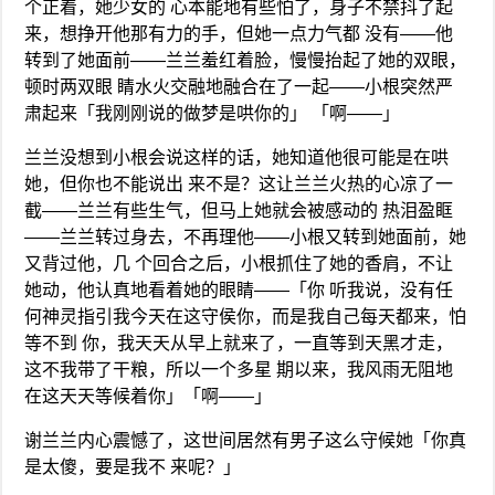
个正着，她少女的 心本能地有些怕了，身子不禁抖了起
来，想挣开他那有力的手，但她一点力气都 没有——他
转到了她面前——兰兰羞红着脸，慢慢抬起了她的双眼，
顿时两双眼 睛水火交融地融合在了一起——小根突然严
肃起来「我刚刚说的做梦是哄你的」 「啊——」
兰兰没想到小根会说这样的话，她知道他很可能是在哄
她，但你也不能说出 来不是？这让兰兰火热的心凉了一
截——兰兰有些生气，但马上她就会被感动的 热泪盈眶
——兰兰转过身去，不再理他——小根又转到她面前，她
又背过他，几 个回合之后，小根抓住了她的香肩，不让
她动，他认真地看着她的眼睛——「你 听我说，没有任
何神灵指引我今天在这守侯你，而是我自己每天都来，怕
等不到 你，我天天从早上就来了，一直等到天黑才走，
这不我带了干粮，所以一个多星 期以来，我风雨无阻地
在这天天等候着你」「啊——」
谢兰兰内心震憾了，这世间居然有男子这么守候她「你真
是太傻，要是我不 来呢？」