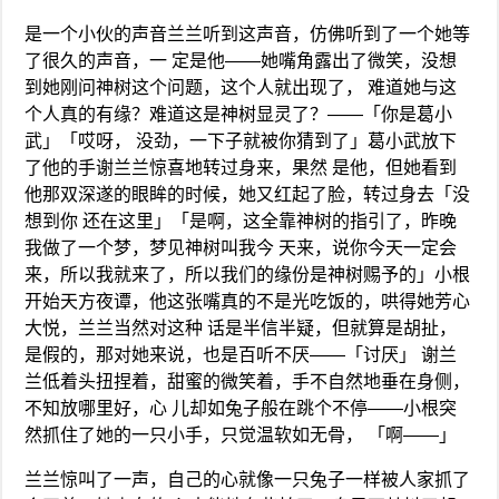
是一个小伙的声音兰兰听到这声音，仿佛听到了一个她等
了很久的声音，一 定是他——她嘴角露出了微笑，没想
到她刚问神树这个问题，这个人就出现了， 难道她与这
个人真的有缘？难道这是神树显灵了？——「你是葛小
武」「哎呀， 没劲，一下子就被你猜到了」葛小武放下
了他的手谢兰兰惊喜地转过身来，果然 是他，但她看到
他那双深遂的眼眸的时候，她又红起了脸，转过身去「没
想到你 还在这里」「是啊，这全靠神树的指引了，昨晚
我做了一个梦，梦见神树叫我今 天来，说你今天一定会
来，所以我就来了，所以我们的缘份是神树赐予的」小根
开始天方夜谭，他这张嘴真的不是光吃饭的，哄得她芳心
大悦，兰兰当然对这种 话是半信半疑，但就算是胡扯，
是假的，那对她来说，也是百听不厌——「讨厌」 谢兰
兰低着头扭捏着，甜蜜的微笑着，手不自然地垂在身侧，
不知放哪里好，心 儿却如兔子般在跳个不停——小根突
然抓住了她的一只小手，只觉温软如无骨， 「啊——」
兰兰惊叫了一声，自己的心就像一只兔子一样被人家抓了