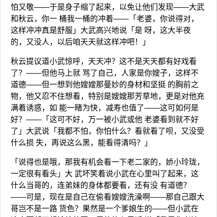
怕又敬——于是身子缩了起来，以免让他们发现——大武
和秋云，你一 桶我一桶的冲着——「老婆，你说得对，
这样冲冲真是舒服」大武高兴地说「是 呀，这大半夜
的，又没人，以后咱天天就这样冲吧！」
秋云提议道小武惊呼，天天冲？这不是天天都有好戏看
了？——但他马上就 骂了自己，人家是你嫂子，这样不
道德——但一想到他嫂嫂那曼妙的身材和坚挺 的胸前之
物，他又忍不住想看，特别是嫂嫂那芳草地，更是对他充
满着诱惑，如 能一睹为快，减寿也值了——这可如何是
好？——「这可不好，万一被小武或他 老婆看到就不好
了」大武说「我都不怕，你怕什么？看就看了呗，又没受
什么损 失，再说这么黑，能看得清吗？」
「说得也是哦，那我有机会看一下老二家的，娇小玲珑，
一定很有看头」大 武坏笑着说小武在心里叫了起来，这
什么当哥的，连弟妹的身体都要看，还有没 有道德？
——可是，现在是自己在偷看嫂嫂洗澡啊——那自己跟大
哥岂不是一路 货色？果然是一个爹娘生的——但小武在