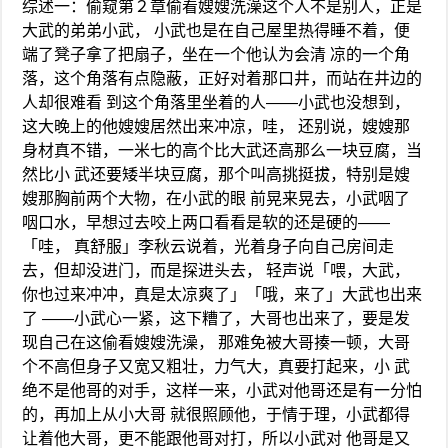
综述一：偷窥第２章偷看嫂嫂洗澡这个人不是别人，正是
大武的弟弟小武， 小武也是在自己屋里热得睡不着，便
端了凳子拿了把扇子，坐在一个他认为会清 凉的一个角
落，这个角落有点隐蔽，正好对着那口井，而站在井边的
人却很难看 到这个角落里坐着的人——小武也没想到，
这大晚上的他嫂嫂居然出来冲凉，哇， 还别说，嫂嫂那
身材真不错，一米七的高个比大武还高那么一块豆腐，当
然比小 武还要矮半块豆腐，那个叫高挑挺拔，特别是嫂
嫂那胸前两个大物，在小武的眼 前晃来晃去，小武咽了
咽口水，早想过去咬上两口看看是软的还是硬的——
「哇， 真舒服」李秋云说着，光着身子向自己房间走
去，但却没进门，而是探进头去， 轻声说「喂，大武，
你也过来冲冲，真是太凉爽了」「哦，来了」大武也出来
了 ——小武心一紧，这下糟了，大哥也出来了，要是发
现自己在这偷看嫂嫂洗澡， 那难免被大哥揍一顿，大哥
个不高但身子又宽又粗壮，力气大，真要打起来，小 武
绝不是他哥的对手，这样一来，小武对他哥还是有一分怕
的，再加上从小大哥 就很照顾他，于情于理，小武都得
让着他大哥，更不能跟他哥对打，所以小武对 他哥是又