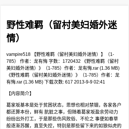
野性难羁（留村美妇婚外迷
情）
vampire518 【野性难羁（留村美妇婚外迷情）】（1-
785） 作者：龙有悔 字数：1720432 《野性难羁（留村
美妇婚外迷情）》（1-785）作者：龙有悔.rar (1.36 MB)
《野性难羁（留村美妇婚外迷情）》（1-785）作者：龙
有悔.rar (1.36 MB) 下载次数: 617 2013-9-9 02:41
【内容简介】
葛家坂基本是处于贫困状态，思想也相对禁锢，各家各户
都还算本份，鲜有 肮脏之事，但随着葛家坂盈余劳动力
纷纷出外打工，于是那些伤风败俗、不伦之 事便如春草
般逐渐苏醒，直至失控，特别是那些留下来的如狼似虎的