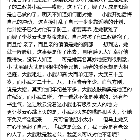
子的二叔葛小武——哎呀，这下完了，嫂子八 成是知道
是自己做的了，明天不知道如何面对她——小武开始后悔
自己的冲动， 这直接打乱了自己一步步靠近她的计划，
估计嫂子已经对他有了防卫，想要再靠 近她就难了——
而嫂子李秋云也是整夜未眠，自己被孩子他二叔给抱了，
而且给 亲了，而且亲的偏偏是她的胸部——想到这，她
就一阵脸红，这事要是传了出去， 哪有脸见人？幸好他
跑得快，没有人知道——可是她莫名其妙地感到很刺激，
小 武虽跟大武是同根生的亲兄弟，两者的形象却是大相
径庭，大武粗壮，小武却高 大而单江薄，大武三十五
岁，而小武才二十七、八，正值青春年少、血气方刚，
说是大嫂，其实他们年纪差不多，大武皮肤黝黑是地道的
庄稼汉，而小武白晰， 乍一看就不像是种地的，还有些
书生气，这让秋云觉着这小武也有吸引女人的地 方——
更让秋云心跳上火的是，小武那火热的嘴唇和舌头，让她
不免又怀念起来 ——只可惜他胆小太小——但马上她又
在心里骂起了自己，「我这是怎么了，我 已经是有老公
的人了，大武就是我老公，我怎么可以对他不忠呢？——