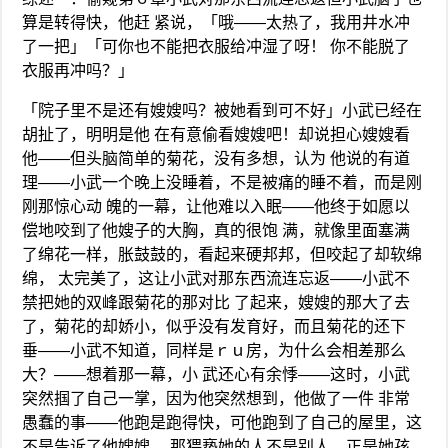
算是转得快，他赶 紧说，「哦——太热了，我用井水冲
了一把」「可你也不能把衣服给冲湿了呀！ 你不能脱了
衣服再冲吗？」
「院子里不是还有嫂嫂吗？被她看到可不好」小武已经在
胡扯了，明明是他 在有意偷看嫂嫂吧！却说担心嫂嫂看
他——但头脑简单的菊花，没有多想，认为 他说的有道
理——小武一个晚上没睡着，不是被痛的睡不着，而是刚
刚那惊心动 魄的一幕，让他难以入眠——他终于如愿以
偿地咬到了他嫂子的大胸，真的很饱 满，就像里面塞满
了绵花一样，胀鼓鼓的，看起来硬邦邦，但咬起了却软绵
绵， 太完美了，这让小武对那东西流连忘返——小武不
禁把她的双峰跟菊花的那对比 了起来，嫂嫂的那大了去
了，菊花的却娇小，似乎没有发育好，而且菊花的还下
垂——小武不知道，同样是ｒｕ房，为什么会相差那么
大？——想着那一幕，小 武还心有余悸——这时，小武
突然掴了自己一掌，因为他突然想到，他做了一件 非常
愚蠢的事——他跑是跑得快，可他跑到了自己的屋里，这
不是告诉了他嫂嫂， 那猥亵她的人不是别人，正是她孩