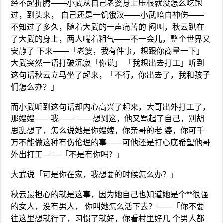
经不起折腾——小武从自己老婆身上压根就没怎么吃饱
过，到头来， 自己还是一饥饿汉——小武暗自神伤——
不知过了多久，随着大武的一声痛苦的 闷叫，秋云趴在
了大武的身上，两人喘着粗气——不一会儿，整个世界又
安静了 下来——「老婆，我有件事，想跟你商量一下」
大武突然一语打破沉寂「你说」 「我想出去打工」听到
这句话秋云立马坐了起来，「不行，你出去了，我和孩子
们怎么办？」
而小武听到这句话却内心高兴了起来，大哥出外打工了，
那嫂嫂——我—— ——想到这，他又骂起了自己，别胡
思乱想了，怎么说她是你嫂嫂，你亲哥的老 婆，你可千
万不能做这种有伤伦理的事——可他还是打心底希望他哥
外出打工— —「不是有你吗？」
大武说「可是你在家，我想要的时候怎么办？」
秋云最担心的就是这事，因为她自己也知道她是个**很强
的女人，没有男人， 你叫她怎么活下去？——「你不要
往这里想就行了，习惯了就好，你看村里好几 个男人都