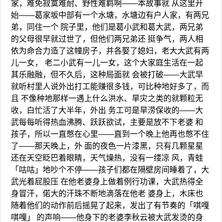
家，难免寂寞难耐、野性难羁啊——本故事就 从这里开
始——葛家坂中部有一个水塘，水塘边有户人家，有两兄
弟，同住一个 院子里，他们是葛小武和葛大武，两兄弟
的父母很早就过世了，但他们两兄弟还 挺争气，两人相
依为命合力造了这幢房子，并各娶了媳妇，老大大武有两
儿一女， 老二小武有一儿一女，这个大家庭生活在一起
其乐融融，但不久后，这种局面就 会被打破——大武早
就听村里人说外出打工能赚很多钱，可比种地好多了，而
且 不像种地那样一遇上什么洪水、旱灾之类的就颗粒无
收，白忙活了大半年，外出 务工可是旱涝保收的——大
武每每听得热血沸腾、跃跃欲试，主要是放不下老婆 和
孩子，所以一直憋在心里——直到一个晚上他再也憋不住
了——那天晚上，外 面的夜色一片漆黑，只有几颗星星
还在天空眨巴着眼睛，天气燥热，没有一缕凉 风，青蛙
「咕咕」地吵个不停——孩子们都在隔壁房间睡着了，大
武光着屁股压 在他老婆身上做着例行功课，大武热得全
身冒汗，偌大的汗珠不断地滴落在他老 婆身上，木床也
随着他们的动作前后摇晃了起来，发出了有节奏的「唭嘎
唭嘎」 的声响——他身下的老婆李秋云被大武发烫的身