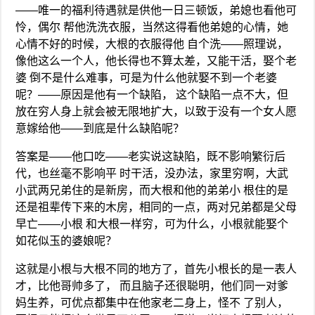
——唯一的福利待遇就是供他一日三顿饭，弟媳也看他可
怜，偶尔 帮他洗洗衣服，当然这得看他弟媳的心情，她
心情不好的时候，大根的衣服得他 自个洗——照理说，
像他这么一个人，他长得也不算太差，又能干活，娶个老
婆 倒不是什么难事，可是为什么他就娶不到一个老婆
呢？——原因是他有一个缺陷， 这个缺陷一点不大，但
放在穷人身上就会被无限地扩大，以致于没有一个女人愿
意嫁给他——到底是什么缺陷呢？
答案是——他口吃——老实说这缺陷，既不影响繁衍后
代，也丝毫不影响平 时干活，没办法，家里穷啊，大武
小武两兄弟住的是新房，而大根和他的弟弟小 根住的是
还是祖辈传下来的木房，相同的一点，两对兄弟都是父母
早亡——小根 和大根一样穷，可为什么，小根就能娶个
如花似玉的婆娘呢？
这就是小根与大根不同的地方了，首先小根长的是一表人
才，比他哥帅多了， 而且脑子还很聪明，他们同一对爹
妈生养，可优点都集中在他家老二身上，怪不 了别人，