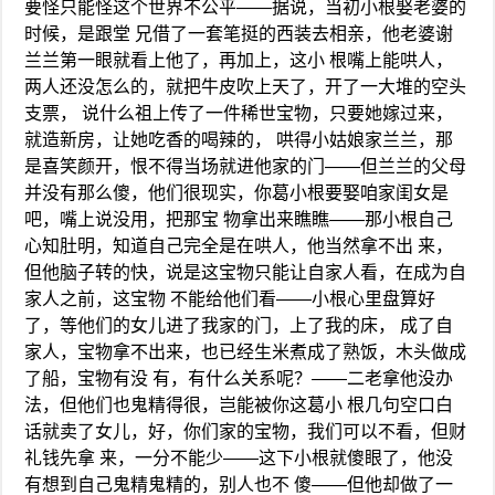
要怪只能怪这个世界不公平——据说，当初小根娶老婆的
时候，是跟堂 兄借了一套笔挺的西装去相亲，他老婆谢
兰兰第一眼就看上他了，再加上，这小 根嘴上能哄人，
两人还没怎么的，就把牛皮吹上天了，开了一大堆的空头
支票， 说什么祖上传了一件稀世宝物，只要她嫁过来，
就造新房，让她吃香的喝辣的， 哄得小姑娘家兰兰，那
是喜笑颜开，恨不得当场就进他家的门——但兰兰的父母
并没有那么傻，他们很现实，你葛小根要娶咱家闺女是
吧，嘴上说没用，把那宝 物拿出来瞧瞧——那小根自己
心知肚明，知道自己完全是在哄人，他当然拿不出 来，
但他脑子转的快，说是这宝物只能让自家人看，在成为自
家人之前，这宝物 不能给他们看——小根心里盘算好
了，等他们的女儿进了我家的门，上了我的床， 成了自
家人，宝物拿不出来，也已经生米煮成了熟饭，木头做成
了船，宝物有没 有，有什么关系呢？——二老拿他没办
法，但他们也鬼精得很，岂能被你这葛小 根几句空口白
话就卖了女儿，好，你们家的宝物，我们可以不看，但财
礼钱先拿 来，一分不能少——这下小根就傻眼了，他没
有想到自己鬼精鬼精的，别人也不 傻——但他却做了一