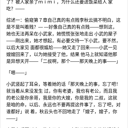
了？被人家亲了ｍｉｍｉ，为什么还要送饭菜给人 家
吃？——
综述一：偷窥第７章自己真的有点贱李秋云搞不明白，这
是不是叫着贱？— —好像自己真的有点贱——想到这，
她也无法再呆在小武家，她慌慌张张地走出 小武的屋子
——刚出来，她才想起，有必要交待一下小武，要不然，
以后大家见 面都很尴尬——她又走了回来——小武一见
嫂嫂回来了，以为她接受了他，结果 他马上就知道他那
是异想天开——「二叔啊，那个——那天晚上的事——」
「嗯——」
小武竖起了耳朵，等着她的话「那天晚上的事，忘了吧！
就当着从来没发生 过，你有老婆，我也有老公，而且我
的老公是你亲哥，我是你的大嫂，你是我的 二叔，这就
是咱的命，以后、永远也不要再提这件事了，忘了吧，对
谁都好」说 着，秋云头也不回地走了「嫂子，嫂子，你
——」