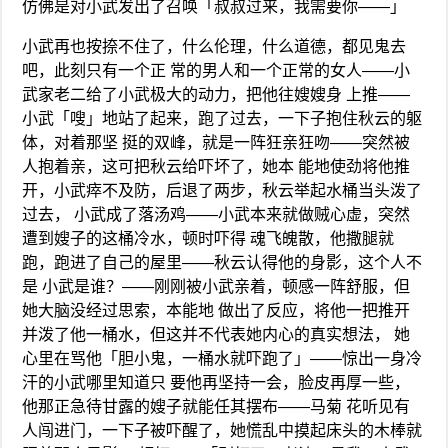
仿佛是对小武发出了召唤「叔叔过来，我需要你——」
小武再也按捺不住了，什么伦理，什么道德，都见鬼去
吧，此刻只有一个正 常的男人和一个正常的女人——小
武家老二给了小武极大的动力，把他往嫂嫂身 上推——
小武「嗖」地站了起来，跑了过去，一下子抱住秋云的躯
体，对着那坚 挺的双峰，就是一阵狂亲狂吻——突然被
人抱着亲，这可把秋云给吓坏了，她本 能地使劲将他推
开，小武瘁不及防，后退了两步，秋云举起水桶当头泼了
过去， 小武成了落汤鸡——小武本来就做贼心虚，突然
遭到嫂子的这桶冷水，顿时吓得 魂飞魄散，他撒腿就
跑，跑进了自己的屋里——秋云认得他的身影，这个人不
是 小武是谁？——刚刚被小武亲着，顿感一阵舒服，但
她大脑没经过思索，本能地 做出了反应，将他一把推开
并泼了他一桶水，但这并不代表她内心的真实想法， 她
心里在骂他「胆小鬼，一桶水就吓跑了」——惊出一身冷
汗的小武哪里知道只 要他再坚持一会，脸皮再厚一些，
他那正急待甘露的嫂子就能任其摆布——马菊 花听见有
人闯进门，一下子被吓醒了，她慌乱中摸起床头的木棒就