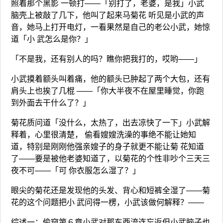
照着那个黑影 一顿打——「别打了，老婆，是我」小武
脑壳上被敲了几下，他叫了起来马菊花 听见是小武的声
音，她马上打开电灯，一看果然是自己的老公小武，她惊
道「小 武怎么是你？」
「不是我，还有别人的吗？瞧你把我打的，哎哟——」
小武摸着额头叫着痛，他的额头已肿起了两个大包，还有
肩头上也挨了几棍 ——「你大半夜不在屋里睡觉，你跑
到外面去干什么了？」
菊花质问道「没什么，太热了，出去凉快了一下」小武解
释着，心里很清楚， 偷看嫂嫂洗澡的事绝不能让她知
道，特别是刚刚他强亲嫂子的身子就更不能让菊 花知道
了——要是被他老婆知道了，以菊花的个性非吵个三天三
夜不可——「可 你衣服怎么湿了？」
眼尖的菊花还是发现他的头发、背心和短裤全湿了——菊
花的这个问题把小 武问得一楞，小武该做何解释？——
综述一：偷窥第６章小武对那东西流连忘返但小武脑子也