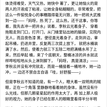
体烫得难受，天气又热，她快中 署了，更让她恼火的是
两人的汗液成了粘液，让她全身粘糊糊的，非常难受，把
这么一件愉悦身心的事糟蹋得毫无兴致，她一把将大武推
到一边——「妈呀，热 死了，这么热，还干这事，你等
着，我先去冲一把井水」说着，李秋云光着身子、 穿着
拖鞋走到门口，打开门，从门缝里钻出她的脑袋，见院内
无人，而且夜色漆 黑，便径直光着身子，走到井边，拿
起吊桶，扔进井里，反复两三次提上放下， 就把水桶装
满了水，然后，使着力就三下五除二地把满桶水吊了上
来，然后举起 桶，来了个底朝天，整桶冰凉的井水就这
样哗啦啦地从头上淋到脚下，「妈呀， 真是清凉」——
李秋云并没有冲完就走，而是一桶接着一桶地冲，她一边
冲，一 边还不禁自言自语「哇，好舒服——」
但是李秋云不知道的是，有一个人，瞪大着一双明亮的贼
眼，正在一个角落 里静静地看着她的身体，虽然没有什
么光线，但那几颗星星起的作用太大了，再 加上那人极
好的视力，她的身子已经在那人的眼睛里看得半分半明