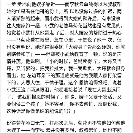
一步 步地向他嫂子靠近——而李秋云单纯得以为叔叔帮
她的忙是看在他哥的份上，所 以也没做过多的推迟，两
人渐渐熟络起来，而小武得到大嫂的默许后，有事没事
往大嫂家跑一趟，小武的老婆马菊花当然也是有意见的，
她觉着小武打从他哥走 了后，对大嫂家的帮助过于热心
——马菊花看在眼里，急在心里，于是说了他一 次，但
也没有明说，她说得很委婉「大嫂身子骨那么硬朗，你就
别瞎参和了」— —但却被小武给教育了一顿，说的是声
情并茂，他说啊，「小的时候，爸妈死得 早，大哥又当
哥，又当爹的，把我拉扯大，我一受欺负，大哥就会挺身
而出，他 左边耳朵下的那道疤就是他为我跟人家打架留
下的，大恩大德，于情于理，这个 恩情咱得报吧」说着
小武还流了两滴眼泪，他哽咽接着说「现在大哥出远门
了， 该我们报恩的时候了，你瞧，嫂子又要干农活，又
要伺侯三个孩子，她不容易， 你不去帮忙，反倒说我，
这种话是你做弟妹的能说的吗？」
说得菊花哑口无言，打那次之后，菊花再不管他如何帮他
大嫂了——而李秋 云并没有多想，叔叔帮忙，她也不能