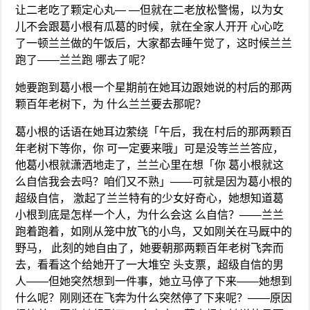
让二老吃了颗定心丸— —但就在二老放松警惕，以为女
儿不会跟葛小根有瓜葛的时候，就在全家人开开 心心吃
了一顿兰兰做的午饭后，大家都去睡午觉了，这时候兰兰
跑了——兰兰跑 哪去了呢？
她要跑到葛小根一个星期前在她耳边跟她说的村后的那两
颗百年老树下，为 什么兰兰要去那呢？
葛小根的话语在她耳边萦绕「午后，我在村后的那两颗百
年老树下等你，你 可一定要来哦」可是没等兰兰答应，
他葛小根就潇洒地走了，兰兰心里在想「你 葛小根就这
么自信我会去吗？咱们又不熟」——可就是因为葛小根的
超级自信， 激起了兰兰特有的少女好奇心，她想知道葛
小根到底是怎样一个人，为什么会这 么自信？——兰兰
跑着跑着，如刚从笼中放飞的小鸟，又如刚关在马厩中的
野马， 此刻的她自由了，她要朝那两颗百年老树飞奔而
去，看看这个给她开了一大堆空 头支票，超级自信的男
人——但她突然想到一件事，她立马停了下来——她想到
什么呢？刚刚还在飞奔为什么突然停了下来呢？——原因