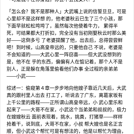
「怎么会？我不是那种人」大武嘴上说的信誓旦旦，可是
心里却不是这样想 的，他老婆秋云已生了三个小孩，那
下面早就松松垮垮了，虽然每次他使着牛力， 累得半
死，可结果都大打折扣，完全没有当初刚娶秋云时那么美
好——这倒多亏 了老婆提醒了他，出去后，总得尝尝鲜
吧！到时候，山高皇帝远的，只要他自己 不说，老婆是
不会知道的——大武心里一阵窃喜——但大武没想到的
是，他不在 乎的东西，偏偏有人在惦记着，那个人不是
别人，正是躲在角落里偷看他们办事 全过程的亲弟弟
——小武——
综述一：偷窥第４章一步步地向他嫂子靠近几天后，大武
真的跟村里人出去 打工了，听说去了广东，离葛家坂有
上千公里的路程——正所谓山高皇帝远，小 武心里乐和
起来了——大哥不在家，小武这个当弟弟和叔叔的，极力
在嫂嫂秋云 面前表现着，挑水，挑粪，打猪草——样样
抢着干，说到底，大哥不在家，小叔 帮大嫂也是名正言
顺，但小武这个帮忙可是有想法的，他是以帮忙为理由，