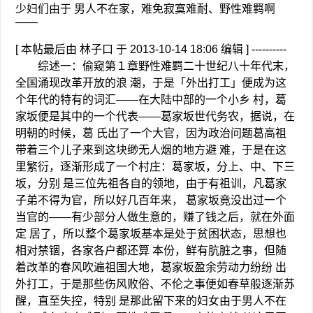
少妇们由于 男人不在家，难免寂寞难耐、野性难羁啊
——
[ 本帖最后由 林子口 于 2013-10-14 18:06 编辑 ] ----------
综述一：偷窥第１章野性难羁二十世纪八十年代末，
全国涌现改革开放的浪 潮，于是「外出打工」便成为这
个年代的特有的词汇——在大陆中部的一个小乡 村，葛
家坂便是其中的一个代表——葛家坂世代务农，据说，在
明朝的时候，葛 氏出了一个大官，因为政治问题葛高祖
带着三个儿子来到这块缈无人烟的地方避 难，于是在这
里繁衍，逐渐形成了一个村庄：葛家坂，分上、中、下三
坂，分别 是三位先祖各自的领地，由于有祖训，凡葛家
子弟不得为官，所以好几百年来， 葛家坂竟没出过一个
当官的——有少部分人做生意的，赚了钱之后，就在外面
定 居了，所以整个葛家坂基本是处于贫困状态，思想也
相对禁锢，各家各户都还算 本份，鲜有肮脏之事，但随
着改革的春风吹遍祖国大地，葛家坂盈余劳动力纷纷 出
外打工，于是那些伤风败俗、不伦之事便如春草般逐渐苏
醒，直至失控，特别 是那此留下来的妇女由于男人不在