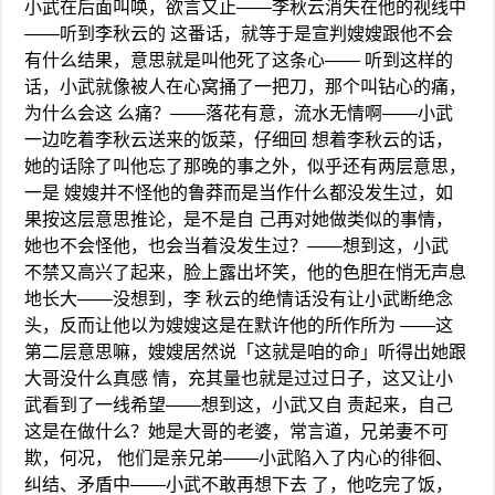
小武在后面叫唤，欲言又止——李秋云消失在他的视线中
——听到李秋云的 这番话，就等于是宣判嫂嫂跟他不会
有什么结果，意思就是叫他死了这条心—— 听到这样的
话，小武就像被人在心窝捅了一把刀，那个叫钻心的痛，
为什么会这 么痛？——落花有意，流水无情啊——小武
一边吃着李秋云送来的饭菜，仔细回 想着李秋云的话，
她的话除了叫他忘了那晚的事之外，似乎还有两层意思，
一是 嫂嫂并不怪他的鲁莽而是当作什么都没发生过，如
果按这层意思推论，是不是自 己再对她做类似的事情，
她也不会怪他，也会当着没发生过？——想到这，小武
不禁又高兴了起来，脸上露出坏笑，他的色胆在悄无声息
地长大——没想到，李 秋云的绝情话没有让小武断绝念
头，反而让他以为嫂嫂这是在默许他的所作所为 ——这
第二层意思嘛，嫂嫂居然说「这就是咱的命」听得出她跟
大哥没什么真感 情，充其量也就是过过日子，这又让小
武看到了一线希望——想到这，小武又自 责起来，自己
这是在做什么？她是大哥的老婆，常言道，兄弟妻不可
欺，何况， 他们是亲兄弟——小武陷入了内心的徘徊、
纠结、矛盾中——小武不敢再想下去 了，他吃完了饭，