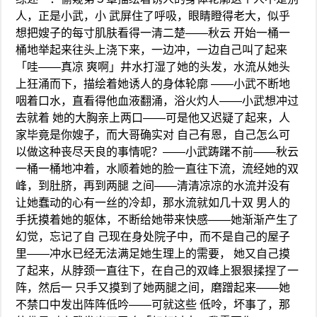
人，正是小武，小 武屏住了呼吸，眼睛瞪得老大，似乎
想把嫂子的每寸肌肤看得一清二楚——秋云 开始一桶一
桶地举起来往头上浇下来，一边冲，一边自己叫了起来
「哇——真凉 爽啊」井水打湿了她的头发，水流从她头
上狂涌而下，描绘着她诱人的身体轮廓 ——小武不断地
咽着口水，直看得他血液翻涌，浴火灼人——小武想冲过
去就着 她的大胸亲上两口——可是他又迟疑了起来，人
家毕竟是你嫂子，而大哥确实对 自己有恩，自己怎么可
以做这种丧尽天良的事情呢？——小武踌躇不前——秋云
一桶一桶地冲着，水顺着她的脸一直往下流，流经她的双
峰，到肚脐，再到两腿 之间——清清凉凉的水流并没有
让她蠢动的心有一丝的冷却，那水流就如几十双 男人的
手抚摸着她的躯体，不断给她带来快感——她渐渐产生了
幻觉，忘记了自 己现在身处院子中，而不是自己的屋子
里——冲水已经无法满足她生理上的需要， 她又自己摸
了起来，从脖颈一直往下，在自己的双峰上狠狠揉捏了一
阵，然后一 只手又摸到了她两腿之间，磨蹭起来——她
不禁口中发出阵阵低吟——可就这些 低呤，坏事了，那