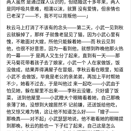
两人虽然 是通过媒人认识的，但结婚这十多年来，两人
是同呼吸共患难，相濡以沫，就算 没有爱情，但亲情也
已老深了——不，我不可以背叛他——」
秋云马上打消了不该有的念头——第二天，小武一见到秋
云就躲掉了，那样 子就像老鼠见了猫，因为小武心里有
愧，不敢面对大嫂，所他只能躲着她——而 秋云见到
他，也很不好意思，因为一看到他，就想到昨晚他那火热
的一幕——于 是两人又生分了起来，直到有一天——那
天马菊花带着孩子去了娘家，小武一个 人在家做饭，饭
没做成，结果弄得满屋子在冒烟，李秋云看在眼里，知道
小武不 会做饭，毕竟是老公的亲弟弟，再加上平时帮她
不少，她看不过去，于是叫他过 来一起吃——小武由于
怕见她，躲在屋里不出来——李秋云没辙，只好盛了饭
菜， 送到他屋里——小武瞪大个眼睛看着她，自己那晚
亲薄了她，没想到大嫂居然不 记前嫌，还送饭给他吃，
他又惊又难为情，这让他不知道怎么好——「嫂子——
那晚真——对不起」小武瑟瑟地说，他不敢看她的眼睛提
到那晚，秋云的脸也一 下子红了起来，自己这是怎么