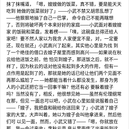
抹了抹嘴道，「嗯，嫂嫂做的饭菜，真不错，要是能天天
吃到 她做的饭菜就好了」——小武不禁又胡思乱想了
——他狠狠地抽了自己一巴掌， 命令自己不能再瞎想
了，否则将破坏两个本来好好的家庭——小武面对着嫂嫂
家 的饭碗和菜盘，发着楞——「咦，这碗盘总得还给人
家吧！要不然人家以为我贪 人家便宜不是，对，一定要
还，现在就还」小武高兴了起来，其实他心里是为找 到
了一个绝佳的借口去嫂子屋里而感到高兴——如果说在秋
云给他送饭之前，他 怕见到嫂子，那送饭之后，就不一
样了，因为秋云的话对他没有起到多大的作用， 但有一
点作用是起到了的，那就是她的话已经让他们两个见面不
再那么尴尬了— —她都能当着什么都没发生，那身为男
人的小武还把它当一回事干嘛？他还有必 要躲着嫂子
吗？当然没有了，相反，他很想见她——虽然有伦理纲常
在那，但见 一面总可以吧，小武在心里如是说服着自己
——「嫂子，我把盘和碗给你送回来 了」小武进了嫂子
家的大堂，大声叫着，她以为嫂子会叫他拿进来，然后他
们可 以见一面，然而，小武又错了——「嗯，你就放在
那，我一会过来收」李秋云声 音从里面传了出来听到这