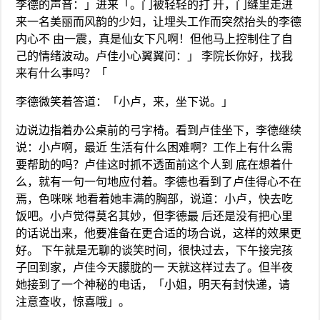
李德的声音：」进来「。门被轻轻的打 开，门缝里走进
来一名美丽而风韵的少妇，让埋头工作而突然抬头的李德
内心不 由一震，真是仙女下凡啊！但他马上控制住了自
己的情绪波动。卢佳小心翼翼问：」 李院长你好，找我
来有什么事吗？「
李德微笑着答道：「小卢，来，坐下说。」
边说边指着办公桌前的弓字椅。看到卢佳坐下，李德继续
说：小卢啊，最近 生活有什么困难啊？工作上有什么需
要帮助的吗？卢佳这时抓不透面前这个人到 底在想着什
么，就有一句一句地应付着。李德也看到了卢佳得心不在
焉，色咪咪 地看着她丰满的胸部，说道：小卢，快去吃
饭吧。小卢觉得莫名其妙，但李德最 后还是没有把心里
的话说出来，他要准备在更合适的场合说，这样的效果更
好。 下午就是无聊的谈笑时间，很快过去，下午接完孩
子回到家，卢佳今天朦胧的一 天就这样过去了。但半夜
她接到了一个神秘的电话，「小姐，明天有封快递，请
注意查收，惊喜哦」。