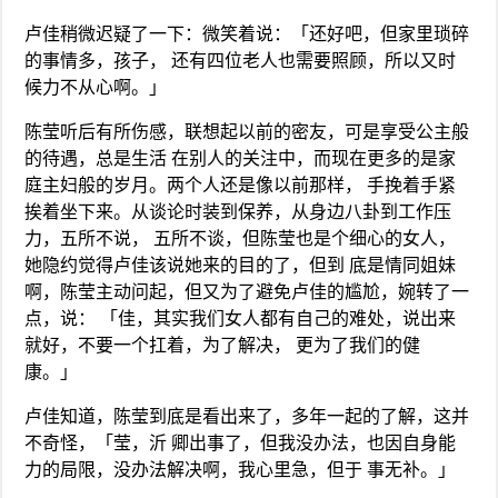
卢佳稍微迟疑了一下：微笑着说：「还好吧，但家里琐碎
的事情多，孩子， 还有四位老人也需要照顾，所以又时
候力不从心啊。」
陈莹听后有所伤感，联想起以前的密友，可是享受公主般
的待遇，总是生活 在别人的关注中，而现在更多的是家
庭主妇般的岁月。两个人还是像以前那样， 手挽着手紧
挨着坐下来。从谈论时装到保养，从身边八卦到工作压
力，五所不说， 五所不谈，但陈莹也是个细心的女人，
她隐约觉得卢佳该说她来的目的了，但到 底是情同姐妹
啊，陈莹主动问起，但又为了避免卢佳的尴尬，婉转了一
点，说： 「佳，其实我们女人都有自己的难处，说出来
就好，不要一个扛着，为了解决， 更为了我们的健
康。」
卢佳知道，陈莹到底是看出来了，多年一起的了解，这并
不奇怪，「莹，沂 卿出事了，但我没办法，也因自身能
力的局限，没办法解决啊，我心里急，但于 事无补。」