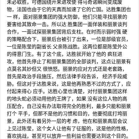
未必取胜，可德国绕开来进攻使 得马奇诺瞬间变成废
物，法国也由于它的天真而加速了它的亡国。达胜集团也
一 样，面对丽景集团的强大防御，他们只能寻找丽景的
要害给其致命一击。所以达 胜集团一面佯装和丽景谈判
合作，一面试探丽景集团背后支柱。在时而示弱时强 硬
的策略配合下，丽景后台被引了出来，一位是部级官员，
一位是陈莹的副省长 父亲陈战胜。这两位都是陈莹外公
的得意门生。有了这个底，达胜就开始了他的 疯狂进
攻，他首先停止了和丽景集团的全部谈判，这点让丽景有
点莫名其妙但又 很愤怒。丽景的应对方式还是老套路，
首先是政治手段施压，然后法律手段告诉， 经济手段威
胁。但这对于达胜来说，这是他再熟悉不过的方式了，应
付起来得心 应手。达胜心里也清楚，对付丽景集团这样
的地头蛇必须动用他的王牌了，如果 没有这位人物的高
压配合，自己没有办法取得完全的胜利，最多只能和丽景
打个 平手，但那不是他的习惯和目的，他要彻底打垮丽
景，此外还有着另外一层的考 虑，他在和丽景高层会议
上见过陈莹，这个女人让他有了征服的，这是他的性格，
喜欢挑战，甚至可以放弃一些利益也需要达到这个目的。