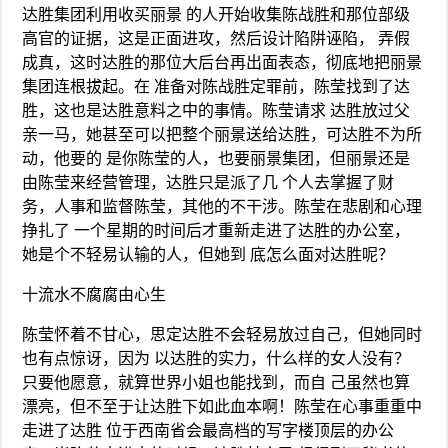
达胜集团利用收买丽景 的人开始收集陈战胜和那位部级
高官的证据，这是正面进攻，然后设计陷阱诬陷， 弄假
成真，这时达胜的那位大后台再出面表态，彻底地把丽景
集团连根拔起。在 准备对陈战胜定罪前，陈莹找到了达
胜，这也是达胜意料之中的事情。陈莹请求 达胜放过父
亲一马，她甚至可以把整个丽景送给达胜，可达胜不为所
动，他要的 是你陈莹的人，也要丽景集团，但丽景还是
由陈莹来经营管理，达胜只是派了几 个人去掌握了财
务，人事和监督陈莹，其他的不干涉。陈莹在悲剧和心理
挣扎了 一个星期的时间后才重新走进了达胜的办公室，
她是个不轻易认输的人，但她到 底怎么面对达胜呢？
十流水不腐腐由心生
陈莹怀着不甘心，思定达胜不会轻易放过自己，但她同时
也有点惊讶，因为 以达胜的实力，什么样的女人没有？
只要他愿意，就算世界小姐也能找到，而自 己虽然也算
漂亮，但不至于让达胜下如此血本啊！陈莹在心事重重中
走进了达胜 位于西南省会最高档的写字楼顶层的办公