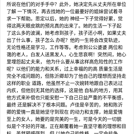
所说在他们的对手手中？此外，她决定先从丈夫所在单位
了解 一下情况，再去找她的一位最要好的姐妹尝试着寻
求一下帮助。思定以后，她的 神经一下子觉得好累，觉
得这两天眼皮跳的预兆真的出来了。她的生活一下子起
了这么多的波澜，她考虑到孩子，孩子还小啊，如果丈夫
出了什么事，孩子怎么 办呢？他的一生将会改变轨迹，
无论性格还是学习，工作等等。考虑到公公婆婆 两位和
蔼的老人，白发人送黑发人，心生悲哀啊！突然间，她心
里埋怨起丈夫来， 他为什么要从事这样高危险性的工作
呢？以他们的能力和关系，过上幸福的的高 质量生活是
完全不成问题的，但陈沂卿却为了他自己的理想而坚持走
这样的职业 道路，他虽然不止一次婉转地跟自己表达过
内疚，但他别无其他的选择，这是他 自私的地方，用其
他方式来补偿也只能安慰一下自己日益严重的不平衡感，
最终 还是解决不了根本问题。卢佳是辛苦的，她和陈沂
卿的爱情一直是她坚守到现在 的动力和支撑，她是爱情
至上的女人，她要的是完美的一生，可是今天的一切貌
似是个不好的开端，正在颠覆着她一直坚守着的理想和目
标。虽然预感强烈，但 以她自己的性格，一定会抗争，