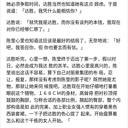
她必须争取时间，达胜当然也知道她有这点 顾虑。于是
说道：「达胜，我凭什么能相信你？」
达胜说：「就凭我是达胜，而你没有谈判的本钱，我现在
对你已经够仁慈了。」
陈莹心里也知道这应该是最好的结局了，无奈地说：「好
吧，我答应你，但 你也要言而有信。」
达胜听完，心里一想，陈莹终于迈出了第一步，假以时
日，必然会成为我达 胜的羔羊。达胜心里是高兴的，陈
莹说出这话不容易，算下自己对丽景集团的布 局，忍
让，报复，那样没有考虑到陈莹的影子呢？既然她是尤
物，那就让她来伺 候我吧。达胜现在开始仔细地打量着
眼前这个猎物，１６８ＣＭ的身材，高耸得 把衬衫顶得
鼓鼓的胸部，匀称合适的各部比例，翘起的臀部，整个内
部构造是如 此的完美，加上职业女强人惯有的穿着黑色
西装套裙，一下子把达胜的色心提了 起来。开始盘算着
怎么和这个干练的女人开始。「