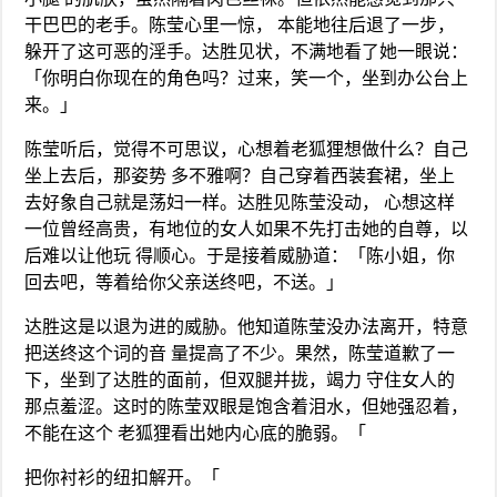
干巴巴的老手。陈莹心里一惊， 本能地往后退了一步，
躲开了这可恶的淫手。达胜见状，不满地看了她一眼说：
「你明白你现在的角色吗？过来，笑一个，坐到办公台上
来。」
陈莹听后，觉得不可思议，心想着老狐狸想做什么？自己
坐上去后，那姿势 多不雅啊？自己穿着西装套裙，坐上
去好象自己就是荡妇一样。达胜见陈莹没动， 心想这样
一位曾经高贵，有地位的女人如果不先打击她的自尊，以
后难以让他玩 得顺心。于是接着威胁道：「陈小姐，你
回去吧，等着给你父亲送终吧，不送。」
达胜这是以退为进的威胁。他知道陈莹没办法离开，特意
把送终这个词的音 量提高了不少。果然，陈莹道歉了一
下，坐到了达胜的面前，但双腿并拢，竭力 守住女人的
那点羞涩。这时的陈莹双眼是饱含着泪水，但她强忍着，
不能在这个 老狐狸看出她内心底的脆弱。「
把你衬衫的纽扣解开。「