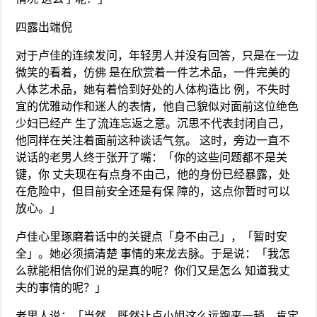
四露出端倪
对于卢佳的连续发问，年轻男人并没有回答，只是在一边
微笑的看着，仿佛 是在欣赏着一件艺术品，一件完美的
人体艺术品，她有着恰到好处的人体构造比 例，不失时
宜的优雅动作和迷人的表情，他自己貌似对面前这位绝色
少妇已经产 生了流连忘返之意。沉思不代表封闭自己，
他同样在关注着面前这种谈话气氛。 这时，旁边一直不
说话的老男人终于张开了嘴：「你的这些问题都不是关
键，你 丈夫现在有点身不由己，他的身份已经暴露，处
在危险中，但目前安全还是有保 障的，这点你暂时可以
放心。」
卢佳心里琢磨着话中的关键点「身不由己」，「暂时安
全」。她必须搞清楚 事情的来龙去脉。于是说：「我怎
么就能相信你们说的是真的呢？你们又是怎么 知道我丈
夫的事情的呢？」
老男人说：「当然，既然让卢小姐这么远跑来一趟，肯定