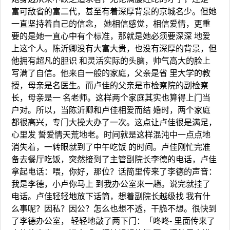
富可敌省的富二代，甚至有着深厚背景的京城名少。但她
一直坚持着自己的信念， 她相信感觉，相信爱情，更重
要的是她一直心中有个标准，那就是她必须要深深 地爱
上这个人。陈沂卿没有大富大贵，也没有深厚的背景，但
他拥有超凡的胆识 和灵活实际的头脑，帅气高大的脸上
写满了自信。他来自一般的家庭，父亲是省 里大学的教
授，母亲是名医生。而卢佳的父亲是市检察院的副检察
长，母亲是一 名老师。这样两个家庭其实也算得上门当
户对。所以，当陈沂卿和卢佳相爱而结 婚时，两个家庭
都很高兴，专门大操大办了一次。这点让卢佳很是满足，
心里发 誓爱情天荒地老。时间就是这样混沌中一点点地
消失着，一转眼就到了中午吃饭 的时间。卢佳刚忙完准
备去餐厅吃饭，突然接到了主管副院长李德的电话，卢佳
拿起电话：喂，你好，那位？话筒里传来了李德的声音：
我是李德，小卢你马上 到我办公室来一趟。说完就挂了
电话。卢佳轻轻地放下话筒，想着副院长越级找 我有什
么事呢？因私？因公？怎么也想不透，干脆不想。很快到
了李德办公室， 轻轻地敲了两下门：「咚咚- 里面传来了