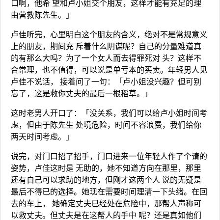
口啊，他希 望和卢小姐交个朋友，这样才能有充足的理
由营救陈先生。」
卢佳听完，心里明白这个朋友的含义，绝对不是常规意义
上的朋友，期间充 斥着什么阴谋呢？自己的分量难道真
的有那么大吗？为了一个女人而去得罪死对 头？这样不
合常理，也不值得，可以说是单亏本的买卖。年轻男人见
卢佳不说话， 接着问了一句：「卢小姐没兴趣？但可别
忘了，这是救你丈夫的最后一根稻草。」
这时老男人开口了：「没关系，我们可以给卢小姐时间考
虑，但由于陈先生 处境危险，时间不容浪费，我们给你
两天时间考虑。」
说完，对门口招了招手，门口进来一位年轻人作了个请的
姿势，卢佳这时是 无助的，她不知道方向在那里，那里
还有自己可以求助的地方，但刚才这两个人 说的无疑是
最后不得已的选择。她现在需要时间理清一下头绪。在回
去的车上， 她确定丈夫已经处在危险中，那帮人声称可
以救丈夫。但丈夫是在这帮人的手中 呢？还是真如他们