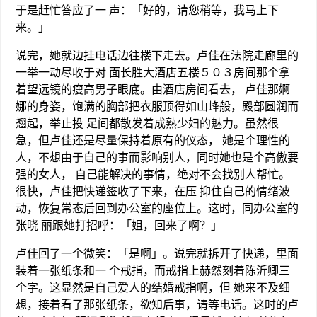
于是赶忙答应了一 声：「好的，请您稍等，我马上下
来。」
说完，她就边挂电话边往楼下走去。卢佳在法院走廊里的
一举一动尽收于对 面长胜大酒店五楼５０３房间那个拿
着望远镜的瘦高男子眼底。由酒店房间看去， 卢佳那婀
娜的身姿，饱满的胸部把衣服顶得如山峰般，殿部圆润而
翘起，举止投 足间都散发着成熟少妇的魅力。虽然很
急，但卢佳还是尽量保持着原有的仪态， 她是个理性的
人，不想由于自己的事而影响别人，同时她也是个高傲要
强的女人， 自己能解决的事情，绝对不会找别人帮忙。
很快，卢佳把快递签收了下来，在压 抑住自己的情绪波
动，恢复常态后回到办公室的座位上。这时，同办公室的
张晓 丽跟她打招呼：「姐，回来了啊？」
卢佳回了一个微笑：「是啊」。说完就拆开了快递，里面
装着一张纸条和一 个戒指，而戒指上赫然刻着陈沂卿三
个字。这显然是自己爱人的结婚戒指啊，但 她来不及细
想，接着看了那张纸条，欲知后事，请等电话。这时的卢