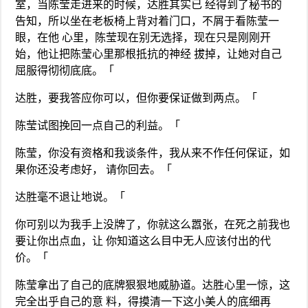
室，当陈莹走进来的时候，达胜其实已 经得到了秘书的
告知，所以坐在老板椅上背对着门口，不屑于看陈莹一
眼，在他 心里，陈莹现在别无选择，现在只是刚刚开
始，他让把陈莹心里那根抵抗的神经 拔掉，让她对自己
屈服得彻彻底底。「
达胜，要我答应你可以，但你要保证做到两点。「
陈莹试图挽回一点自己的利益。「
陈莹，你没有资格和我谈条件，我从来不作任何保证，如
果你还没考虑好， 请你回去。「
达胜毫不退让地说。「
你可别以为我手上没牌了，你就这么嚣张，在死之前我也
要让你出点血，让 你知道这么目中无人应该付出的代
价。「
陈莹拿出了自己的底牌狠狠地威胁道。达胜心里一惊，这
完全出乎自己的意 料，得摸清一下这小美人的底细再