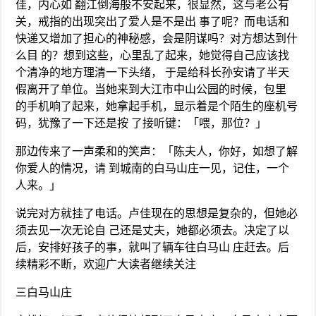
佳，内心如 翻江倒海般不安起来，很显然，这与老公有
关，戒指的出现突出了爱人是不是出 事了呢？而电话和
快递又增加了担心的神秘感，会是阴谋吗？对方想达到什
么目 的？想到这些，心里乱了起来，她觉得自己应该找
个清净的地方理清一下头绪， 于是给科长孙安请了半天
假离开了单位。当她来到大江市中山公园的时候，包里
的手机响了起来，她拿起手机，显示着是个陌生的座机号
码，犹豫了一下还是按 了接听键：「喂，那位？」
那边传来了一声柔和的笑声：「陈夫人，你好，如想了解
你爱人的情况，请 到城南的白马山庄一见，记住，一个
人来。」
说完对方就挂了电话。卢佳现在的思想是复杂的，但她必
须去见一次无论自 己还是丈夫，她都必须去。决定了以
后，安排好孩子的事，就叫了辆车往白马山 庄赶去。后
续精彩不断，欢迎广大读者继续关注
三白马山庄