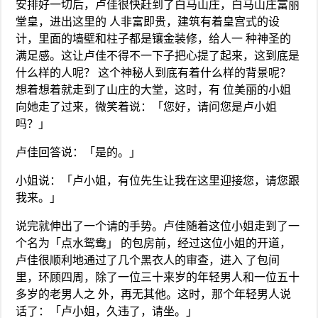
安排好一切后，卢佳很快赶到了白马山庄，白马山庄富丽
堂皇，进出这里的 人非富即贵，建筑有着皇宫式的设
计，里面的墙壁和柱子都是镶金装修，给人一 种神圣的
满足感。这让卢佳不得不一下子把心提了起来，这到底是
什么样的人呢？ 这个神秘人到底有着什么样的背景呢？
想着想着就走到了山庄的大堂，这时，有 位美丽的小姐
向她走了过来，微笑着说：「您好，请问您是卢小姐
吗？」
卢佳回答说：「是的。」
小姐说：「卢小姐，有位先生让我在这里迎接您，请您跟
我来。」
说完就伸出了一个请的手势。卢佳随着这位小姐走到了一
个名为「点水鸳鸯」 的包房前，经过这位小姐的开道，
卢佳很顺利地通过了几个黑衣人的审查，进入 了包间
里，环顾四周，除了一位三十来岁的年轻男人和一位五十
多岁的老男人之 外，再无其他。这时，那个年轻男人说
话了：「卢小姐，久违了，请坐。」