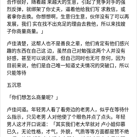
合作很好，随着越 来越大的生意，引起了竞争对手的强
烈反弹，就绑架了你丈夫，逼着他给我们写 求救信，或
者拿你去换。你想想啊，生意归生意，伙伴没有了可以再
发展，我们 实在找不出充足的理由去救他，所以来找嫂
子你商量商量。」
卢佳清楚，这帮人也不是善良之辈，他们肯定有他们感兴
趣的东西在自己这 边，虽然自己对勉强这两个人并没有
好感，甚至可以说厌恶，但自己同时也无可 奈何，因为
目前来说，他们是自己唯一知道丈夫情况的突破口，所以
只能等待
五沉思
「你们想怎么商量呢？」
卢佳问道。年轻男人看了看旁边的老男人，似乎在等待什
么指示，只见老男 人对他使了个眼色并点了点头。年轻
男人这才开口说道：「其实我们老大早就对 卢小姐仰慕
已久，无论性格，才气，外貌，气质等等方面都是赞不绝