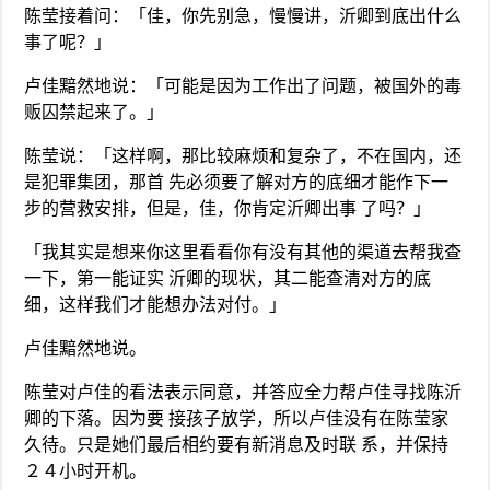
陈莹接着问：「佳，你先别急，慢慢讲，沂卿到底出什么
事了呢？」
卢佳黯然地说：「可能是因为工作出了问题，被国外的毒
贩囚禁起来了。」
陈莹说：「这样啊，那比较麻烦和复杂了，不在国内，还
是犯罪集团，那首 先必须要了解对方的底细才能作下一
步的营救安排，但是，佳，你肯定沂卿出事 了吗？」
「我其实是想来你这里看看你有没有其他的渠道去帮我查
一下，第一能证实 沂卿的现状，其二能查清对方的底
细，这样我们才能想办法对付。」
卢佳黯然地说。
陈莹对卢佳的看法表示同意，并答应全力帮卢佳寻找陈沂
卿的下落。因为要 接孩子放学，所以卢佳没有在陈莹家
久待。只是她们最后相约要有新消息及时联 系，并保持
２４小时开机。