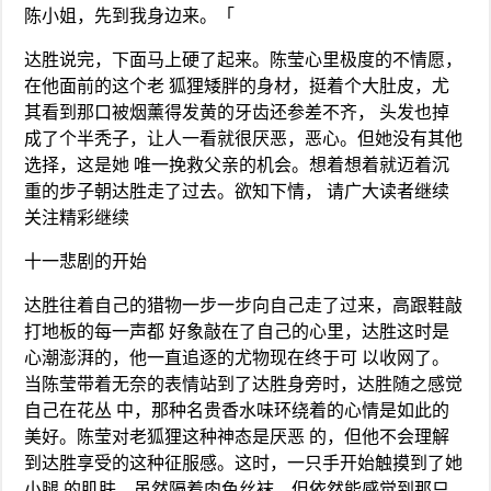
陈小姐，先到我身边来。「
达胜说完，下面马上硬了起来。陈莹心里极度的不情愿，
在他面前的这个老 狐狸矮胖的身材，挺着个大肚皮，尤
其看到那口被烟薰得发黄的牙齿还参差不齐， 头发也掉
成了个半秃子，让人一看就很厌恶，恶心。但她没有其他
选择，这是她 唯一挽救父亲的机会。想着想着就迈着沉
重的步子朝达胜走了过去。欲知下情， 请广大读者继续
关注精彩继续
十一悲剧的开始
达胜往着自己的猎物一步一步向自己走了过来，高跟鞋敲
打地板的每一声都 好象敲在了自己的心里，达胜这时是
心潮澎湃的，他一直追逐的尤物现在终于可 以收网了。
当陈莹带着无奈的表情站到了达胜身旁时，达胜随之感觉
自己在花丛 中，那种名贵香水味环绕着的心情是如此的
美好。陈莹对老狐狸这种神态是厌恶 的，但他不会理解
到达胜享受的这种征服感。这时，一只手开始触摸到了她
小腿 的肌肤，虽然隔着肉色丝袜。但依然能感觉到那只