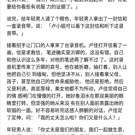
要给你看些有说服 力的证据了。」
说完，给年轻男人递了个眼色，年轻男人拿出了一封信和
一盒录音带，说： 「卢小姐可以看下这封信和听下这录
音带。」
接着招手让门口的人拿来了台录音机。卢佳打开信看了一
遍，信是求救信， 笔迹确实是沂卿的，这没有错，自己
和他认识这么多年，对他的笔迹再了解不过 了。这时录
音机里传来了沂卿的哀号，他在被折磨，抽打着，别人让
他把自己引 到缅甸，但他坚决不从，别人接着拿父母，
孩子，甚至他自己的性命来威胁他， 他还是拒绝。然后
又是利诱，高官厚禄，美女他都不为所动，卢佳觉得自己
的情 感闸门在慢慢的打开，她好象泪水在那双美丽的眼
睛里打转，但坚强的她从来没 有在别人面前表露出她的
软弱的一面。好不容易听完这感人肺腑的对话，卢佳定
了定神，问：「我的丈夫怎么啦？你们又是什么人？」
年轻男人说：「你丈夫是我们的朋友，我们一起做生意，