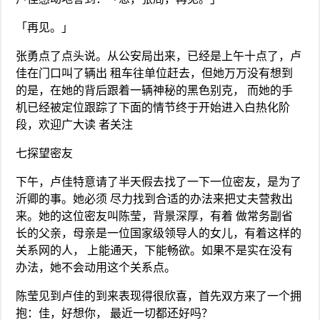
「再见。」
张勇点了点头说。从公安局出来，已经是上午十点了，卢
佳在门口叫了辆出 租车往单位赶去，但她万万没有想到
的是，在她的背后跟着一辆神秘的黑色别克， 而她的手
机已经被定位跟踪了下面的情节终于开始进入白热化阶
段，欢迎广大读 者关注
七探望密友
下午，卢佳特意请了半天假去找了一下一位密友，是为了
沂卿的事。她必须 尽力找到合适的办法来把丈夫营救出
来。她的这位密友叫陈莹，背景深厚，有着 做常务副省
长的父亲，母亲是一位国家级领导人的女儿，有着这样的
关系网的人， 上能通天，下能畅欲。如果不是实在没有
办法，她不会动用这个关系点。
陈莹见到卢佳的到来表现得很欣喜，首先双方来了一个拥
抱：佳，好想你， 最近一切都还好吗？