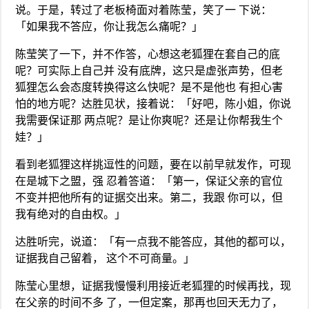
说。于是，转过了老板椅面对着陈莹，笑了一 下说：
「如果我不答应，你让我怎么痛呢？」
陈莹笑了一下，并不作答，心想这老狐狸在套自己的底
呢？可实际上自己并 没有底牌，这只是虚张声势，但老
狐狸怎么会态度转换得这么快呢？是不是他也 有担心害
怕的地方呢？达胜见状，接着说：「好吧，陈小姐，你说
我需要保证那 两点呢？是让你爽呢？还是让你帮我生个
娃？」
看到老狐狸这样挑逗性的问题，要在以前早就发作，可现
在是城下之盟，强 忍着答道：「第一，保证父亲的官位
不变并把他所有的证据交出来。第二，我跟 你可以，但
我有绝对的自由权。」
达胜听完，说道：「有一点我不能答应，其他的都可以，
证据我自己留着， 这个不可商量。」
陈莹心里想，证据我慢慢利用接近老狐狸的时候再找，现
在父亲的时间不多 了，一但定案，那再也回天无力了，