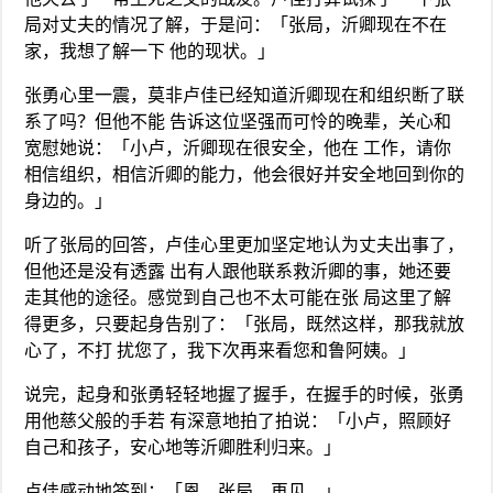
局对丈夫的情况了解，于是问：「张局，沂卿现在不在
家，我想了解一下 他的现状。」
张勇心里一震，莫非卢佳已经知道沂卿现在和组织断了联
系了吗？但他不能 告诉这位坚强而可怜的晚辈，关心和
宽慰她说：「小卢，沂卿现在很安全，他在 工作，请你
相信组织，相信沂卿的能力，他会很好并安全地回到你的
身边的。」
听了张局的回答，卢佳心里更加坚定地认为丈夫出事了，
但他还是没有透露 出有人跟他联系救沂卿的事，她还要
走其他的途径。感觉到自己也不太可能在张 局这里了解
得更多，只要起身告别了：「张局，既然这样，那我就放
心了，不打 扰您了，我下次再来看您和鲁阿姨。」
说完，起身和张勇轻轻地握了握手，在握手的时候，张勇
用他慈父般的手若 有深意地拍了拍说：「小卢，照顾好
自己和孩子，安心地等沂卿胜利归来。」
卢佳感动地答到：「恩，张局，再见。」