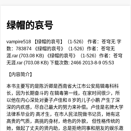
绿帽的哀号
vampire518 【绿帽的哀号】（1-526） 作者：苍穹无 字
数：783874 《绿帽的哀号》（1-526）作者：苍穹无
涯.rar (703.08 KB) 《绿帽的哀号》（1-526）作者：苍穹
无涯.rar (703.08 KB) 下载次数: 2466 2013-8-9 05:53
【内容简介】
本书主要写的是陈沂卿是西南省大江市公安局辑毒科科
长，因为长期奋斗的 在辑毒第一线，在家时间很少，所
以他在内心深处对妻子卢佳和８岁的儿子小鹏 产生了深
深的内疚感，尽自己最大的努力来补偿。卢佳是名牌大学
法律系毕业的 高才生，在市人民法院做书记员，她有这
高贵的气质，高挑的身材，绝色的外貌， 但性格传统的
她，做起了丈夫的贤内助，总是拒绝同事和朋友的娱乐邀