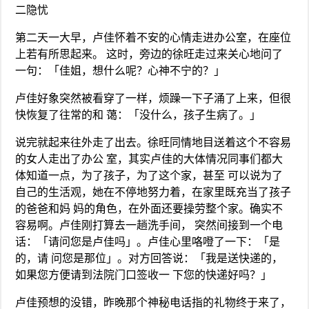
二隐忧
第二天一大早，卢佳怀着不安的心情走进办公室，在座位
上若有所思起来。 这时，旁边的徐旺走过来关心地问了
一句：「佳姐，想什么呢？心神不宁的？」
卢佳好象突然被看穿了一样，烦躁一下子涌了上来，但很
快恢复了往常的和 蔼：「没什么，孩子生病了。」
说完就起来往外走了出去。徐旺同情地目送着这个不容易
的女人走出了办公 室，其实卢佳的大体情况同事们都大
体知道一点，为了孩子，为了这个家，甚至 可以说为了
自己的生活观，她在不停地努力着，在家里既充当了孩子
的爸爸和妈 妈的角色，在外面还要操劳整个家。确实不
容易啊。卢佳刚打算去一趟洗手间， 突然间接到一个电
话：「请问您是卢佳吗」。卢佳心里咯噔了一下：「是
的，请 问您是那位」。对方回答说：「我是送快递的，
如果您方便请到法院门口签收一 下您的快递好吗？」
卢佳预想的没错，昨晚那个神秘电话指的礼物终于来了，