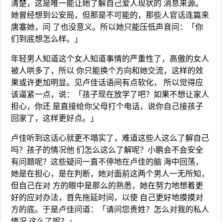
清楚，这是唯一能让她了解自己爱人现状的 消息来源。
她曾经想到公安局，但那是不可能的，那些人官话连篇来
唐塞她，问 了也没意义。所以她只能压低声音问：「你
们到底想怎么样。」
年轻男人知道这个女人知道事情的严重性了，高傲的女人
被人哄多了，所以 你只能换个方向和她交流，这样的效
果或许更加明显。见卢佳话语间有点软化， 所以觉得应
该逼紧一点，说：「孩子现在放学了吧？如果不想让家人
担心，你还 是直接给你父母打个电话，说你自己接孩子
回家了，这样更好点。」
卢佳听到这话心就更不塌实了，难道这些人这么了解自己
吗？孩子的情况他 们怎么这么了解呢？小鹏会不会安全
有问题呢？这些疑问一直不停地在卢佳的脑 海中回荡，
她是在担心，是在判断，她对面前这两个男人一无所知，
但自己在对 方的眼中是那么的熟悉，她在努力地想着更
好的应对办法，首先拖延时间，以使 自己更好地摸摸对
方的底。于是卢佳问道：「请问您贵姓？怎么对我的私人
情况 这么了呢？」