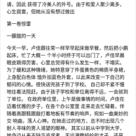
请，因此 获得了冷美人的外号。由于和爱人聚少离多，
心生寂寞，但她从没有想过做出
第一卷惊雷
一朦胧的一天
今天一早，卢佳跟往常一样早早起床做早餐，然后把小鹏
起床，忙了大概一 个半小时终于可以出门了，卢佳早晨
眼皮跳得厉害，心里总觉得有什么发生一样， 不塌实。
为了缓和这种情绪，她特意穿了件蛋黄色的棉质半身裙，
上身配白色体 恤外加蓝色外套，以此来改变一下自己的
郁闷的心情。很快送完孩子到了学校。 自己却不紧不慢
地往着法院赶。由于孩子学校和单位离得不远，一会就到
了单位。 在政府单位里，上午是做事情的时间，卢佳在
迈着优雅的步子，在各个办公室里 走来走去忙碌着，伴
随着高跟鞋跟敲打着地板有节奏的响声，宛如一曲美妙的
交 响曲，荡人心神。在她走过的地方，总不时出现几个
耐人寻味的男人渴望的眼神。 其实以前从中学到大学，
她身边从来不缺乏追求者，无论满腹经纶的才子，还是