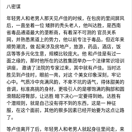
八密谋
年轻男人和老男人那天见卢佳的时候，在包房的里间屏风
后，一直坐着一位 矮胖的秃头老人，他叫达胜，是西南
省毒品通道最大的垄断商，有着深不可测的 官员关系
网，并熟悉黑道上的势力，他以前专注于毒品，但近年来
顺势潮流，做 起来涉及房地产，旅游，药品，酒店，饭
店等等多元化生意，规模比较庞大。他 和卢佳是有过一
面之缘的，那时他所在的达胜集团举办一个法律常识培训
讲座， 邀请了法院的专家过来，其中就有卢佳。当时达
胜见到卢佳时，眼前一亮，对这 个美女印象深刻，牢记
心中。气质冷中充满风韵，不卑不坑的语气，得体甜美的
音调，标准高挑的身材，更吸引人的是哪饱满的胸部和圆
滑翘起得臀部，让达胜 暗下决心一定要得到她。达胜有
个潜规则，就是自己没有得不到的东西，这是一 种征
服，在这个面前，其他的狠多因素已经开始要为这点让路
了。
等卢佳离开了后，年轻男人和老男人就起身往里间走，来