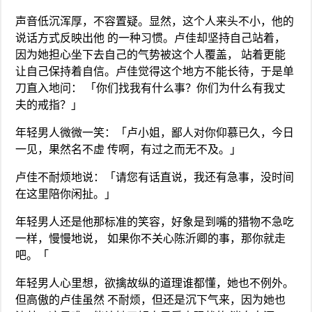
声音低沉浑厚，不容置疑。显然，这个人来头不小，他的
说话方式反映出他 的一种习惯。卢佳却坚持自己站着，
因为她担心坐下去自己的气势被这个人覆盖， 站着更能
让自己保持着自信。卢佳觉得这个地方不能长待，于是单
刀直入地问： 「你们找我有什么事？你们为什么有我丈
夫的戒指？」
年轻男人微微一笑：「卢小姐，鄙人对你仰慕已久，今日
一见，果然名不虚 传啊，有过之而无不及。」
卢佳不耐烦地说：「请您有话直说，我还有急事，没时间
在这里陪你闲扯。」
年轻男人还是他那标准的笑容，好象是到嘴的猎物不急吃
一样，慢慢地说， 如果你不关心陈沂卿的事，那你就走
吧。「
年轻男人心里想，欲擒故纵的道理谁都懂，她也不例外。
但高傲的卢佳虽然 不耐烦，但还是沉下气来，因为她也