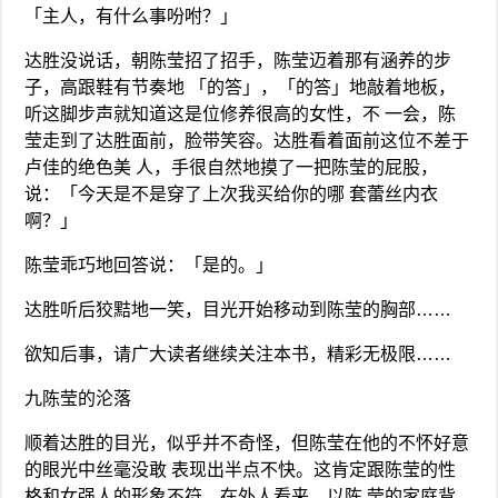
「主人，有什么事吩咐？」
达胜没说话，朝陈莹招了招手，陈莹迈着那有涵养的步
子，高跟鞋有节奏地 「的答」，「的答」地敲着地板，
听这脚步声就知道这是位修养很高的女性，不 一会，陈
莹走到了达胜面前，脸带笑容。达胜看着面前这位不差于
卢佳的绝色美 人，手很自然地摸了一把陈莹的屁股，
说：「今天是不是穿了上次我买给你的哪 套蕾丝内衣
啊？」
陈莹乖巧地回答说：「是的。」
达胜听后狡黠地一笑，目光开始移动到陈莹的胸部……
欲知后事，请广大读者继续关注本书，精彩无极限……
九陈莹的沦落
顺着达胜的目光，似乎并不奇怪，但陈莹在他的不怀好意
的眼光中丝毫没敢 表现出半点不快。这肯定跟陈莹的性
格和女强人的形象不符，在外人看来，以陈 莹的家庭背