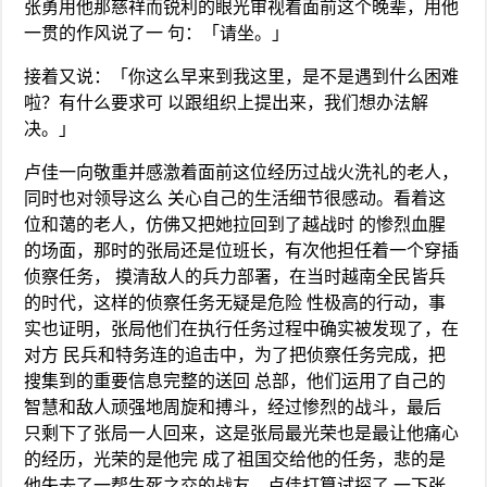
张勇用他那慈祥而锐利的眼光审视着面前这个晚辈，用他
一贯的作风说了一 句：「请坐。」
接着又说：「你这么早来到我这里，是不是遇到什么困难
啦？有什么要求可 以跟组织上提出来，我们想办法解
决。」
卢佳一向敬重并感激着面前这位经历过战火洗礼的老人，
同时也对领导这么 关心自己的生活细节很感动。看着这
位和蔼的老人，仿佛又把她拉回到了越战时 的惨烈血腥
的场面，那时的张局还是位班长，有次他担任着一个穿插
侦察任务， 摸清敌人的兵力部署，在当时越南全民皆兵
的时代，这样的侦察任务无疑是危险 性极高的行动，事
实也证明，张局他们在执行任务过程中确实被发现了，在
对方 民兵和特务连的追击中，为了把侦察任务完成，把
搜集到的重要信息完整的送回 总部，他们运用了自己的
智慧和敌人顽强地周旋和搏斗，经过惨烈的战斗，最后
只剩下了张局一人回来，这是张局最光荣也是最让他痛心
的经历，光荣的是他完 成了祖国交给他的任务，悲的是
他失去了一帮生死之交的战友。卢佳打算试探了 一下张