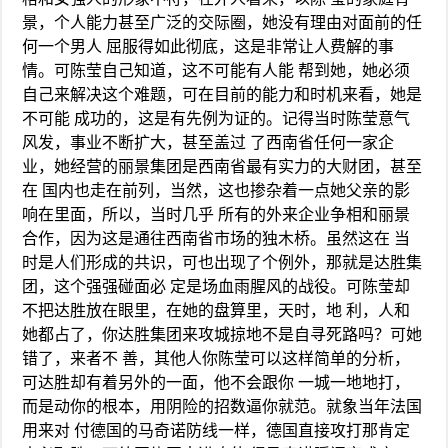
景，个人能力甚至广泛的交际圈，她没有理由对面前的任
何一个男人 屈服得如此彻底，这是非常让人费解的事
情。可陈莹自己知道，这不可能有人能 帮到她，她必须
自己来解决这个难题，可在目前的能力和时机来看，她是
不可能 成功的，这是有先例为证的。记得当时陈莹意气
风发，事业不断扩大，甚至盖过 了西南省任何一家企
业，她经营的丽景集团是西南省最有实力的大财团，甚至
在 国内也走在前列，当然，这也掺杂着一点她父亲的影
响在里面，所以，当时几乎 所有的外来企业争相和丽景
合作，因为这是通往西南省市场的独木桥。虽然这在 当
时是人们形成的共识，可也出现了个例外，那就是达胜集
团，这个强强碰面必 定是场血雨腥风的战役。可陈莹却
不把达胜放在眼里，在她的盘算里，天时，地 利，人和
她都占了，你达胜集团来攻城掠地不是自寻死路吗？可她
错了，来者不 善，其他人你陈莹可以这样简单的分析，
可达胜却有着另外的一面，他不会跟你 一城一地地打，
而是动你的根本，用阴险的招数逼你就范。就象当年法国
用来对 付德国的马奇诺防线一样，德国直接攻打那肯定