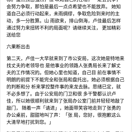
会努力争取，那怕是最后一点点希望也不能放弃。 她知
道自己必须行动起来，未雨绸缪，争取危险到来时的主
动，多一分胜算。山 雨欲来，排山倒海，卢佳最后怎样
通过努力来扭转不利的局面呢？请继续关注， 更加精彩
送给您
六果断出击
第二天，卢佳一大早就来到了市公安局，这次她是特地来
找丈夫的老领导也 是他事业的领路人张勇局长来了解丈
夫的工作情况的。但她心里也知道，自己目 前在事情不
明朗的前提下不能完全和张局和盘托出，她必须根据自己
的判断和分 析来掌控整件事的来龙去脉。思绪已定，就
不必多想了。由于公安局的门卫和很 多干警都认识卢
佳，所以她很顺利就来到了张局办公室门前并轻轻地敲了
敲门， 随着一声「请进」，她面带笑容地走到了张勇的
办公桌前，甜甜地叫了声：「张 局，您好，很抱歉这么
大清早地打扰到您。」