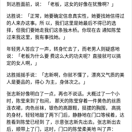
到达胜面前，说： 「老板，这女的好像在犹豫啊？」
达胜说：「正常，她要确定信息真实性，她要找她信得过
的人来办这事。所 以，我们这里是她最后不得已的选
择，但我们要她走我们这条独木桥。你现在去 通知陈莹
过来我这里，我有事找她。」
年轻男人答应了一声，转身忙去了，而老男人则疑惑地
说：「老板为什么要 费这么大的功夫呢？直接就可以搞
定的女人啊，」
达胜摇摇手说：「志新啊，你就不懂了，漂亮又气质的美
人是要品的，得心 为主，身体次之。」
张志新好像明白了一点，再也不说话。大概过了一个小
时，陈莹来到了包间， 那天的陈莹穿着一件黄色的丝质
连衣裙，肉色丝袜，银色的高跟鞋，挺拔的胸围， 高挑
的身材，轻轻地敲了两下门后，静静地在门口等候着，达
胜看到陈莹已经到 了，示意张志新先出去。张志新出去
后，顺带上了门，这时，门口的陈莹柔美地 叫了声：