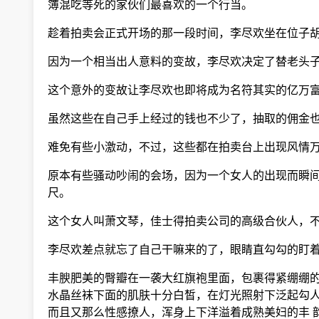
簿混吃等死的家伙们最喜欢的一个行当。
趁着拍卖会正式开场的那一段时间，李尽欢坐在位子胡
因为一个相当出人意料的变故，李尽欢决定了替老头子
这个意外的变故让李尽欢也即将成为名符其实的亿万
虽然这些在自己手上经过的钱也不少了，抽取的佣金也
难免有些小激动，不过，这些都在拍卖台上出现风情万
原本有些骚动吵闹的会场，因为一个女人的出现而瞬间
尺。
这个女人叫萧文琴，佳士得拍卖公司的高级合伙人，不
李尽欢差点就忘了自己干嘛来的了，眼睛直勾勾的盯着
丰腴肥美的臀瓣在一袭大红旗袍里面，包裹得紧绷绷的
水晶丝袜下面的肌肤十分白皙，在灯光照射下泛起勾人
而且又那么性感撩人，浑身上下洋溢着成熟美妇的丰 