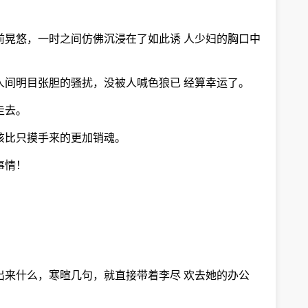
前晃悠，一时之间仿佛沉浸在了如此诱 人少妇的胸口中
人间明目张胆的骚扰，没被人喊色狼已 经算幸运了。
走去。
该比只摸手来的更加销魂。
事情！
出来什么，寒暄几句，就直接带着李尽 欢去她的办公