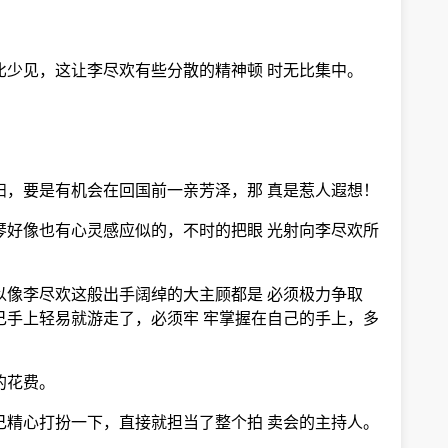
比少见，这让李尽欢有些分散的精神顿 时无比集中。
妇，要是有机会在回国前一亲芳泽，那 真是惹人遐想！
琴好像也有心灵感应似的，不时的把眼 光射向李尽欢所
以像李尽欢这般出手阔绰的大主顾都是 必须极力争取
己手上轻易就游走了，必须牢 牢掌握在自己的手上，多
的花费。
己精心打扮一下，直接就担当了整个拍 卖会的主持人。