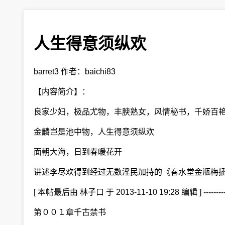
人生得意须纵欢
barret3 作者：baichi83
【内容简介】：
良家少妇，极品尤物，丰腴熟女，风情秘书，千娇百
金麟岂是池中物，人生得意须纵欢
面朝大海，日到春暖花开
讲述李尽欢得到经过无数淫民加持的《春水堂金瓶梅插
[ 本帖最后由 林子口 于 2013-11-10 19:28 编辑 ] -
第００１章千古禁书