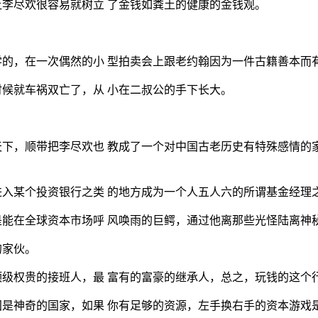
李尽欢很容易就树立 了金钱如粪土的健康的金钱观。
的，在一次偶然的小 型拍卖会上跟老约翰因为一件古籍善本而
候就车祸双亡了，从 小在二叔公的手下长大。
下，顺带把李尽欢也 教成了一个对中国古老历史有特殊感情的
入某个投资银行之类 的地方成为一个人五人六的所谓基金经理
能在全球资本市场呼 风唤雨的巨鳄，通过他离那些光怪陆离神
的家伙。
级权贵的接班人，最 富有的富豪的继承人，总之，玩钱的这个
是神奇的国家，如果 你有足够的资源，左手换右手的资本游戏