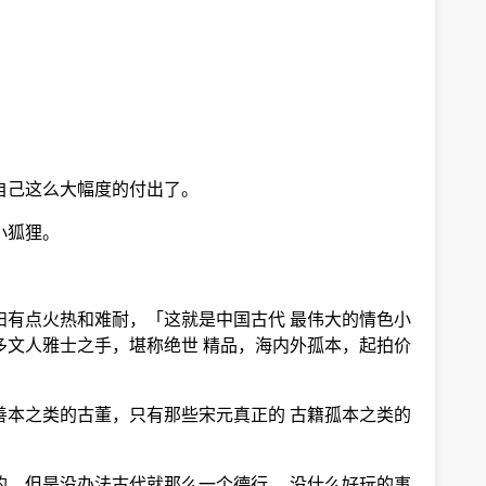
自己这么大幅度的付出了。
小狐狸。
妇有点火热和难耐，「这就是中国古代 最伟大的情色小
多文人雅士之手，堪称绝世 精品，海内外孤本，起拍价
善本之类的古董，只有那些宋元真正的 古籍孤本之类的
的，但是没办法古代就那么一个德行， 没什么好玩的事