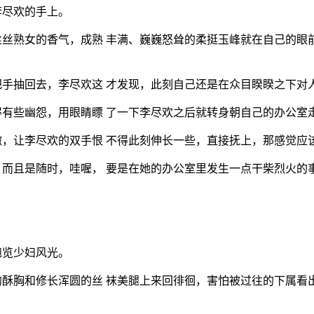
李尽欢的手上。
丝熟女的香气，成熟 丰满、巍巍怒耸的柔挺玉峰就在自己的眼
手抽回去，李尽欢这 才发现，此刻自己还是在众目睽睽之下对
有些幽怨，用眼睛瞟 了一下李尽欢之后就转身朝自己的办公室
，让李尽欢的双手恨 不得此刻伸长一些，直接抚上，那感觉应
而且是随时，哇喔， 要是在她的办公室里发生一点干柴烈火的
饱览少妇风光。
酥胸和修长浑圆的丝 袜美腿上来回徘徊，害怕被过往的下属看