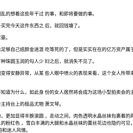
乱的想着这些年干过 的事，和即将要做的事。
买完今天这件东西之 后，就回钱塘了。
富豪。
足够自己纸醉金迷混 吃等死的了，但是实实在在的亿万资产属
种珠圆玉润的勾人少 妇之后，就消失不见了。
变得安静异常，从某 些人眼中喷火的表现来看，这个女人所带
知道为什么，如此身 份的女人居然将会成为这场小型拍卖会的
主持台上的极品尤物 萧文琴。
，更加显得丰腴滚圆 ，走动之间，肉色透明水晶丝袜包裹着的
的粉红色 ，雪白丰满的大腿和水晶丝袜的蕾丝花边也隐约可见
韵和迷人风情。