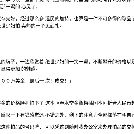
那干渴的 心灵了。
存完好，经过那么多 淫民的加持，也算是一件不可多得的珍品
世少妇拍 卖师的一个见面礼。
。
的牌子，一边欣赏着 绝世少妇的一笑一颦，不断攀升的价格以
显得更加 的魅惑。
００万美金，最后一 次！成交！」
金的价格顺利拍下了 这本《春水堂金瓶梅插图本》折合人民币
感叹一下有钱感觉还 不错之外，剩下的注意力全部都落在朝自
这件拍品的号码牌， 可以凭这到随时我办公室来办理拍品的交