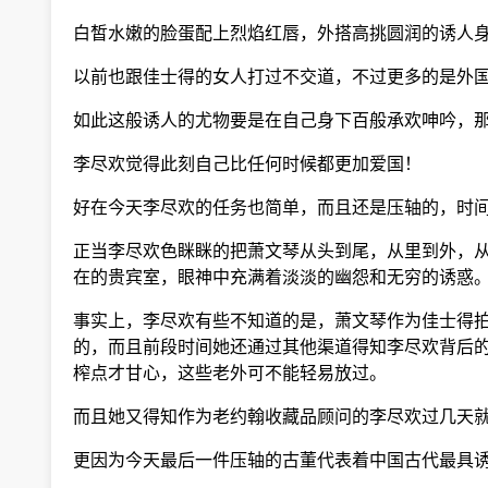
白皙水嫩的脸蛋配上烈焰红唇，外搭高挑圆润的诱人身
以前也跟佳士得的女人打过不交道，不过更多的是外国
如此这般诱人的尤物要是在自己身下百般承欢呻吟，
李尽欢觉得此刻自己比任何时候都更加爱国！
好在今天李尽欢的任务也简单，而且还是压轴的，时间
正当李尽欢色眯眯的把萧文琴从头到尾，从里到外，从
在的贵宾室，眼神中充满着淡淡的幽怨和无穷的诱惑
事实上，李尽欢有些不知道的是，萧文琴作为佳士得拍
的，而且前段时间她还通过其他渠道得知李尽欢背后的
榨点才甘心，这些老外可不能轻易放过。
而且她又得知作为老约翰收藏品顾问的李尽欢过几天就
更因为今天最后一件压轴的古董代表着中国古代最具诱