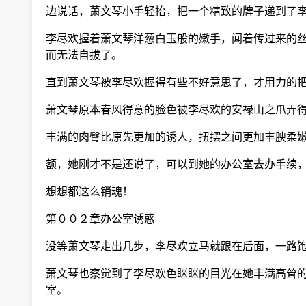
边说话，萧文琴小手轻抬，把一个精致的牌子递到了
李尽欢握着萧文琴洋葱白玉般的嫩手，闻着传过来的丝
而无法自拔了。
直到萧文琴被李尽欢握得有些不好意思了，才用力的把
萧文琴原本春风得意的脸色被李尽欢的安禄山之爪弄得
丰满的肉臀比原先更加的诱人，扭摆之间更加丰腴柔嫩
额，她刚才不是还说了，可以到她的办公室去办手续，
想想都这么销魂！
第００２章办公室诱惑
没等萧文琴走出几步，李尽欢立马就跟在后面，一路
萧文琴也察觉到了李尽欢色眯眯的目光在她丰满高耸的
室。