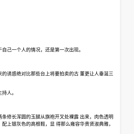
于自己一个人的情况，还是第一次出现。
来的诱惑绝对比那些台上将要拍卖的古 董更让人垂涎三
主持人。
两条修长浑圆的玉腿从旗袍开叉处裸露 出来，肉色透明
，配上银灰色的高根鞋，显 得那么雍容华贵贤淑典雅，