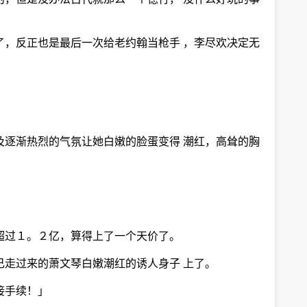
了，反正也是最后一次给老约翰当枪手 ，李尽欢决定无
及逐渐热烈的气氛让她白嫩的脸蛋变得 潮红，高耸的胸
超过１。２亿，算得上了一个天价了。
己走过来的萧文琴白嫩潮红的诱人身子 上了。
接手续！」