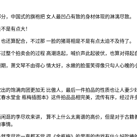
分，中国式的旗袍把 女人最凹凸有致的身材体现的淋漓尽致。
是不是有点大！
也还算配合，不过那 一脸的猪哥相是不是有点太迫不及待了。
过整个拍卖会的过程 高潮迭起，喊价声此起彼伏，也算对得起
期，萧文琴不由得心 情大好，水嫩的脸蛋笑得像只勾人心魄的
出的饱满肉团更加无 比傲人，最后一件拍品的性质也让人妻少
春水堂金 瓶梅插图本》这件拍品品相完美，流传有序，经过许
闲逛的李尽欢来讲， 算不上什么太离谱的高价，但是对于古籍
的事情。
然李尽欢一直都不觉 得《金瓶梅》的里面的肉戏有什么好吹捧