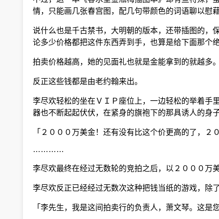
情，只能画几张春宫图，配几句带颜色的词语聊以慰藉
说什么也是千古禁书，大明朝的版本，还带插图的，保
论多少价格都把这件东西弄到手，也算是给下面那个绝
拍卖价格越高，她的见面礼也就是金能拿到的就越多
反正这些钱都是由老约翰来出。
李尽欢轻松的坐在ＶＩＰ座位上，一边轻松的举着手里
器也不断起起伏伏，在紧身的旗袍下的那具诱人的身子
「２０００万美金！还有没有比这个价更高的了，２０
…………
李尽欢最终在经过无数轮的竞拍之后，以２０００万美
李尽欢反正已经经过无数次这种把钱当纸的游戏，除了
「李先生，我是这间拍卖行的负责人，萧文琴。这是您