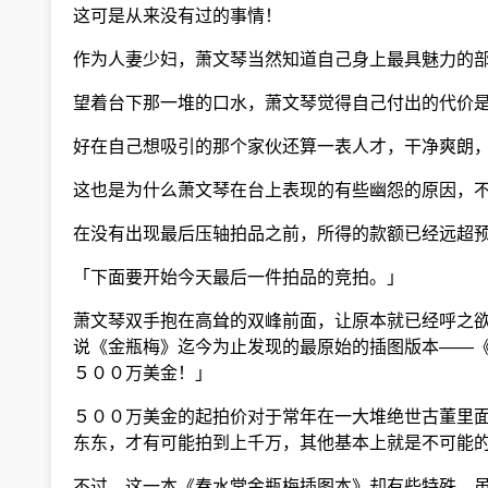
这可是从来没有过的事情！
作为人妻少妇，萧文琴当然知道自己身上最具魅力的部
望着台下那一堆的口水，萧文琴觉得自己付出的代价
好在自己想吸引的那个家伙还算一表人才，干净爽朗，
这也是为什么萧文琴在台上表现的有些幽怨的原因，不
在没有出现最后压轴拍品之前，所得的款额已经远超预
「下面要开始今天最后一件拍品的竞拍。」
萧文琴双手抱在高耸的双峰前面，让原本就已经呼之欲
说《金瓶梅》迄今为止发现的最原始的插图版本——《
５００万美金！」
５００万美金的起拍价对于常年在一大堆绝世古董里面
东东，才有可能拍到上千万，其他基本上就是不可能
不过，这一本《春水堂金瓶梅插图本》却有些特殊，虽