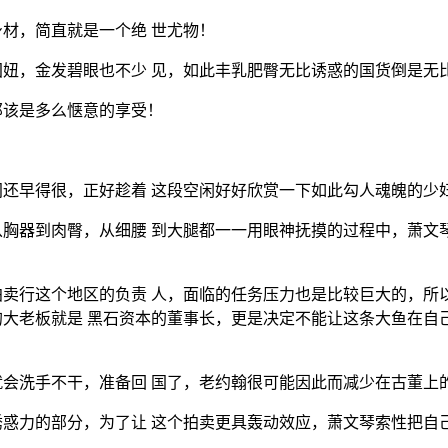
材，简直就是一个绝 世尤物！
妞，金发碧眼也不少 见，如此丰乳肥臀无比诱惑的国货倒是无
那该是多么惬意的享受！
还早得很，正好趁着 这段空闲好好欣赏一下如此勾人魂魄的少
胸器到肉臀，从细腰 到大腿都一一用眼神抚摸的过程中，萧文
。
卖行这个地区的负责 人，面临的任务压力也是比较巨大的，所
大老板就是 黑石资本的董事长，更是决定不能让这条大鱼在自
会洗手不干，准备回 国了，老约翰很可能因此而减少在古董上
惑力的部分，为了让 这个拍卖更具轰动效应，萧文琴索性把自