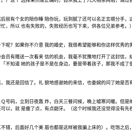
。）这个 选择果然是正确的，自从我上了几大相亲网站，通过
后就有个女的陪你睡 陪你玩，玩到腻了还可以名正言顺分手，
忙，所以 也有失败的，失败经历也写下来，供各位兄弟参考。
下呢？如果你不介意 我的婚史，我很希望能够和你这样优秀的
会员有赠送一次看来 信的机会，我毫不犹豫地打开了这封信，
「不知道 她的孩子是不是在身边，要是带着孩子，那我不成了
，我还是回信了。礼 貌地感谢她的来信，也委婉的问了她是否
Ｑ号码，立刻日夜轰 炸，白天三餐问候，晚上嘘寒问暖。但是
可以，就 是瘦了点，有点龅牙。（这个时候我还没觉得没有先
不错，后面好几个美 眉也都是这样被我骗上床的）。吃饱之后