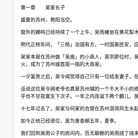
第一章 吴家长子
盛夏的苏州，艳阳当空。
窗外的蝉鸣已经持续了一个上午，吴雨瘫坐在黄花梨木
明代正统年间，「三杨」治国有方，一时国泰民安，应
吴家本是在苏州做「吴扇」的小商人，英宗即位时，吴
火，成为了苏州城首屈一指的大商家。
一夕富贵之后，吴令闻觉得自己只有一位结发妻子，在
话说这位吴令闻老爷也真是苏州城的一个不大不小的奇
乎也不甘寂寞生下次子。一年之内连诞下两个麟儿，吴
十七年过去了，吴家与何家的合营在苏州混得风生水起
如今正统已经退位，是为景泰朝五年，夏季。
我们回到吴雨公子的房间内，百无聊赖的吴雨挠了挠未