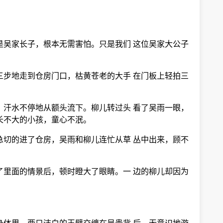
是吴家长子，根本无需害怕。只是我们 这位吴家大公子
三步地走到仓房门口，枯黄苍老的大手 在门板上轻拍三
，汗水不停地从额头流下。柳儿转过头 看了吴雨一眼，
长不大的小孩，童心不泯。
急切的进了仓房，吴雨和柳儿连忙从草 丛中出来，顾不
了里面的情景后，顿时瞪大了眼睛。一 边的柳儿却因为