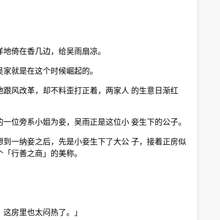
洋地倚在香几边，给吴雨扇凉。
吴家就是在这个时候崛起的。
地跟风改革，却不料歪打正着，两家人 的生意日渐红
的一位旁系小姐为妾，吴雨正是这位小 妾生下的公子。
想到一纳妾之后，先是小妾生下了大公 子，接着正房似
个「行善之商」的美称。
，这房里也太闷热了。」