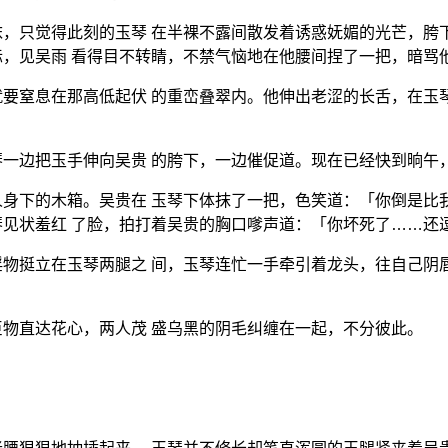
，只觉得此刻的玉琴 在半裸不露间散发着诱惑妩媚的光芒，胯
，见吴雨 看得目不转睛，不禁气恼地在他腰间捏了一把，暗骂
要窒息在那高低起伏 的重峦叠翠内。他伸出老涩的长舌，在玉
一边把玉手伸向吴贵 的胯下，一边催促道。现在已经快到晌午
身下的木箱。吴贵在 玉琴下体抹了一把，色笑道：「你倒是比
见状羞红 了脸，拍打着吴贵的胸口嗲声道：「你坏死了……还
物挺立在玉琴两腿之 间，玉琴连忙一手牵引着龙头，往自己阴
物直达花心，两人茂 盛乌黑的阴毛纠缠在一起，不分彼此。