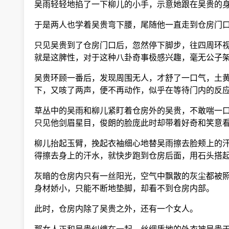
吴雨轻轻地掐了一下柳儿的小手，示意她跟在吴贵的身
于是两人也学着吴贵弯下腰，尾随他一直走到仓房门
只见吴贵到了仓房门口后，忽然停下脚步，往四周环视
就是这脾性，对于这种八卦奇事极感兴趣，毫无公子架
吴贵环顾一番后，发现周围无人，才舒了一口气，土黄
下，又咳了两声，便不再动作，似乎在等待门内的反
草丛中的吴雨和柳儿紧盯着仓房外的吴贵，不敢喘一口
只见他剑眉星目，俊朗的脸庞此时却带着好奇和笑意看
柳儿抬起玉臂，挽起衣袖细心地替吴雨擦去脸颊上的汗
得擦去身上的汗水，就快步跑到仓房后面，用石头搭起
灰暗的仓房内只有一丝阳光，空气中飘散的灰尘都被照
身材娇小，只能不断地垫脚，却看不到仓房内部。
此时，仓房内除了吴贵之外，还有一个女人。