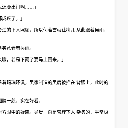
么还要出门啊……」
郁成疾了。」
合适的下人照顾，所以何若雪就让柳儿 从此跟着吴雨，
丝笑意看着吴雨。
久哦，若是下雨了要马上回来。」
系着玛瑙环佩，吴家制造的吴扇被插在 背腰上，此时的
翅膀一般，实在好看。
对方眼中的疑惑。吴贵一向是管理下人 杂务的，平常极