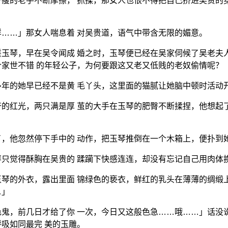
瘦的老手不断摩擦， 抓揉，那女人也恨不得把自己挤进吴贵的
……」那女人喘息着 对吴贵道，语气中带含无限的媚意。
玉琴，早在吴令闻成 婚之时，玉琴便已经在吴家伺候了吴老夫
家世不错 的年轻公子，为何要跟这又老又低贱的老奴偷情呢？
年的她早已经不是黄 毛丫头，这里面的猫腻让她脑中顿时活动
的红光，两只满是厚 茧的大手在玉琴的肥臀不断揉捏，他想起
，他忽然停下手中的 动作，把玉琴推倒在一个木箱上，便扑到
只觉得酥胸在吴贵的 蹂躏下快感连连，却没有忘记自己用肉体
琴的外衣，露出里面 锦绿色的亵衣，鲜红的乳头在薄薄的绸缎
…」
鬼，前几日才给了你 一次，今日又这般色急……哦……」话没
吸如同最完 美的玉雕。