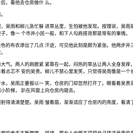
后，看他去仓房做什 么。
口。
，吴雨和柳儿急忙躲 进草丛里，生怕被他发现。按理说，吴雨
子，像一 个市井小民一般，和下人勾肩搭背那是常有的事情。
色的布衣渗出了几点 汗迹，可见他此刻是颇为紧张。他两步并
应。
大气。两人的肩膀紧 紧靠在一起，闷热的草丛让两人全身发痒
着忐忑不 安的吴贵。柳儿不禁心里发笑，只觉得吴雨像是一个
水，吴雨正要报以一 笑，仓房的门却忽然打开了。眼看着吴贵
小阶梯， 趴在风窗上向仓房内窥去。
射得清清楚楚。吴雨 皱着眉，渐渐适应了仓房内的亮度，看清