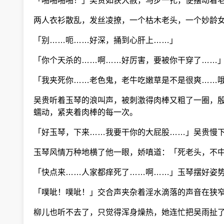
「啪啪啪啪！」吴贵如获大赦，马步一扎，便摆动着老
两人衣衫散乱，发丝凌撩，一个枯木老头，一个妙龄女
「别……呃……好深，捅到心肝上……」
「你个天杀的……啊……好厉害，要被你干穿了……
「我夹死你……老色鬼，老牛吃嫩草是不是很爽……哦
吴贵听着玉琴的浪叫声，被刺激得肉棒又粗了一圈，殷
蠕动，紧夹着肉棒的每一次。
「好玉琴，下来……我要干你的大屁股……」吴贵慢
玉琴风情万种地横了他一眼，娇嗔道：「死老头，不中
「快点来……人家都痒死了……啊……」玉琴摆好姿势
「噗呲！噗呲！」交合声夹杂着淫水滴落的声音在狭窄
柳儿也听不去了，只觉得浑身燥热，她连忙把吴雨扯了