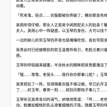
那女人正和吴贵纠缠在一起，丝绸质地的外衣被吴贵干
动着。
「死老鬼，轻点……衣服都被你弄破了，瞧你那急色样
吴雨听得仔细，那女人正是吴令闻原配夫人的贴身丫鬟
夫人。吴雨心中一阵疑惑，以玉琴的身份，大可以找个
一边的柳儿听到玉琴的声音也是掩嘴吃惊，身处宅院多
吴贵此时已经被眼前的软玉温香所吸引，老脸泛着兴奋
感。
玉琴的呼吸越来越重，半含秋水的眼眸把吴贵都淹没了
「哦……等等，老吴头……我托你办那事儿呢？」玉琴
吴贵把玩了一阵，觉得隔着衣服不够过瘾，早已扒开玉
了……好玉琴，春宵一刻……就别问那档子事儿了…
玉琴听见吴贵急切的语气，娇嗔地笑道：「哼……老色
动，粉嫩如樱桃的乳尖渗着细微的汗珠，随着玉琴的呼