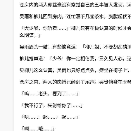
仓房内的两人却丝毫没有察觉自己的丑事被人发现，
吴雨和柳儿回到房内，连忙灌下几壶茶水，胸膛起伏不
「大少爷，你听着……」柳儿只有在极认真的时候才会
么阴谋。」
吴雨眉头一皱，有些恼意道：「柳儿姐，不要胡乱猜测
柳儿抢声道：「少爷！你一定相信我，日久见人心，这
见柳儿这么认真，吴雨也只好点点头，瘫坐在椅子上，
仓房之内，两人的肉搏已经到了尾声。吴贵俯身在玉琴
「呜……老头，要到了……」
「我不行了，先射给你了……」
「唔……一起……一起……」
「啊……哦……」