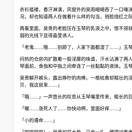
衣衫褴褛，香汗淋漓，风窗外的吴雨暗暗吞了一口唾沫
况，却也知道两人在做着什么样的勾当，俏脸烧红之际
再看里面，吴贵的老脸压在玉琴的乳浪之中，恨不得就
弱的光线下显得晶莹诱人。
「老鬼……哦……别舔了，人家下面都湿了……」玉琴
闷热的仓房内扩散着一股淫靡的味道，汗水沾满了两人
琴面前，食指和中指之间牵连了一丝黏黏的液体。玉琴
吴贵解开裤头，露出狰狞的肉棒。一根枯黄却粗壮的淫
贝，我这就来……」
「哦……」一声悠长的叹息从玉琴嘴里传来，粗长的巨
「喔……涨死人了……你快动啊，里面好痒……」
「小的遵命……」