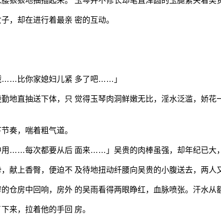
腰狠狠地抽插起来。 玉琴并不修长却笔直浑圆的玉腿紧夹着吴
子，却在进行着最亲 密的互动。
」
……比你家媳妇儿紧 多了吧……」
勤地直抽送下体，只 觉得玉琴肉洞鲜嫩无比，淫水泛滥，娇花
下节奏，喘着粗气道。
用……每次都要从后 面来……」吴贵的肉棒虽强，却年纪已大
，献上香臀，便迫不 及待地扭动纤腰向吴贵的小腹送去，两人
的仓房中回响，房外 的吴雨看得两眼睁红，血脉喷张。汗水从
下来，拉着他的手回 房。