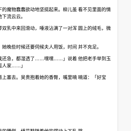
下的魔物蠢蠢欲动地坚挺起来。柳儿虽 看不见里面的情
他下流云云。
琴双乳中来回滑动，唾液沾满了一对浑 圆上的绒毛，微
，她晚些时候还要伺候夫人用饭，时间 并不充足。
我还急，都湿透了……嘿嘿……」说着 他把老手举到玉
逗人家……」
唇上塞去。吴贵抱着她的香臀，嘴里喃 喃道：「好宝