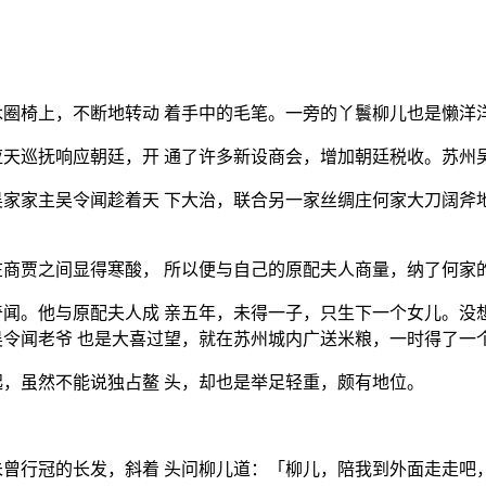
圈椅上，不断地转动 着手中的毛笔。一旁的丫鬟柳儿也是懒洋
天巡抚响应朝廷，开 通了许多新设商会，增加朝廷税收。苏州
家家主吴令闻趁着天 下大治，联合另一家丝绸庄何家大刀阔斧
商贾之间显得寒酸， 所以便与自己的原配夫人商量，纳了何家
闻。他与原配夫人成 亲五年，未得一子，只生下一个女儿。没
令闻老爷 也是大喜过望，就在苏州城内广送米粮，一时得了一
，虽然不能说独占鳌 头，却也是举足轻重，颇有地位。
曾行冠的长发，斜着 头问柳儿道：「柳儿，陪我到外面走走吧