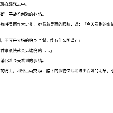
沉浸在淫戏之中。
断，平静着刺激的心 情。
称呼吴雨作大少爷， 她看着吴雨的眼睛，道：「今天看到的事
，玉琴是大妈的贴身 丫鬟，能有什么阴谋？」
件事很快就会见端倪 的……」
消化着今天看到的事 情。
的背上，和她舌齿交 缠，胯下的浊物快速地进出着她的阴阜。