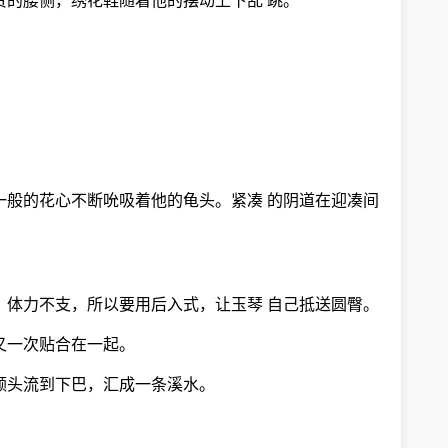
贵的腰侧，绣花鞋随着他的摆动上下乱 跳。
一般的花心不断吮吸着他的龟头。紧凑 的阴道在迎凑间
，体力不支，所以要用后入式，让玉琴 自己抵送圆臀。
又一次贴合在一起。
额头流到下巴，汇成一条溪水。