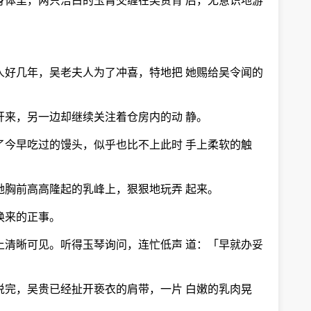
身体里，两只洁白的玉臂交缠在吴贵背 后，无意识地游
人好几年，吴老夫人为了冲喜，特地把 她赐给吴令闻的
开来，另一边却继续关注着仓房内的动 静。
了今早吃过的馒头，似乎也比不上此时 手上柔软的触
她胸前高高隆起的乳峰上，狠狠地玩弄 起来。
换来的正事。
上清晰可见。听得玉琴询问，连忙低声 道：「早就办妥
说完，吴贵已经扯开亵衣的肩带，一片 白嫩的乳肉晃