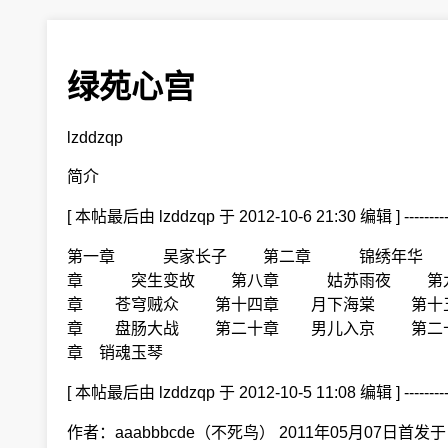
绿苑心宫
lzddzqp
简介
[ 本帖最后由 lzddzqp 于 2012-10-6 21
第一章 吴家长子 第二章 锦绣年华
章 突生变故 第八章 姑苏雨夜 第九
章 苍穹贼众 第十四章 月下海棠 第十
章 盘肠大战 第二十章 男儿入京 第二十
章 销魂玉琴
[ 本帖最后由 lzddzqp 于 2012-10-5 1
作者：aaabbbcde（不死鸟） 2011年05月07日首发于：