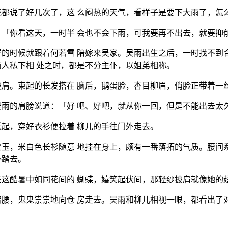
都说了好几次了，这 么闷热的天气，看样子是要下大雨了，怎
「你看这天，一时半 会也不会下雨，可我要再不出去，就要抑
的时候就跟着何若雪 陪嫁来吴家。吴雨出生之后，一时找不到
人私下相 处之时，都是不分主仆，以姐弟相称。
肩。束起的长发搭在 脑后，鹅蛋脸，杏目柳眉，俏脸正带着一
雨的肩膀说道：「好 吧、好吧，就从你一回，但是不能出去太
起，穿好衣衫便拉着 柳儿的手往门外走去。
玉，米白色长衫随意 地挂在身上，颇有一番落拓的气质。腰间
外踏去。
这酷暑中如同花间的 蝴蝶，嬉笑起伏间，那轻纱披肩就像她的
腰，鬼鬼祟祟地向仓 房走去。吴雨和柳儿相视一眼，都看出了