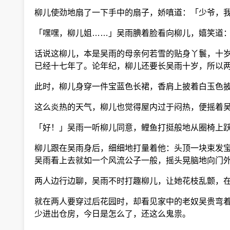
柳儿使劲地扇了一下手中的扇子，娇嗔道：「少爷，我
「嘿嘿，柳儿姐……」吴雨腆着脸看向柳儿，嬉笑道：
话说这柳儿，本是吴雨的母亲何若雪的贴身丫鬟，十岁
已经十七年了。论年纪，柳儿还要长吴雨十岁，所以两
此时，柳儿身穿一件宝蓝色长裙，香肩上披着白玉色披
这么炎热的天气，柳儿也觉得屋内过于闷热，便摇着吴
「好！」吴雨一听柳儿同意，鲤鱼打挺般地从圈椅上跃
柳儿跟在吴雨身后，细细地打量着他：头顶一块束发宝
吴雨看上去就如一个风流公子一般，摇头晃脑地向门
两人边行边聊，吴雨不时打趣柳儿，让她花枝乱颤，在
就在两人要穿过后花园时，却看见家中的老奴吴贵弯着
少进出仓房，今日是怎么了，还这么鬼祟。