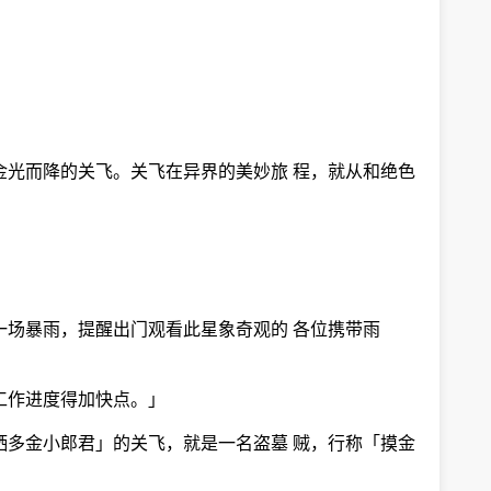
金光而降的关飞。关飞在异界的美妙旅 程，就从和绝色
一场暴雨，提醒出门观看此星象奇观的 各位携带雨
工作进度得加快点。」
洒多金小郎君」的关飞，就是一名盗墓 贼，行称「摸金