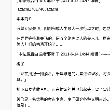
[ 本帖最后由 皇者邪帝 于 2011-6-13 23
[attach]1701746[/attach]
本集简介
盗墓专家关飞，刚刚完成人生最大一次行动之时，忽然
在异界等待着关飞的，是五个绝色动人的美人儿，原来
美人儿们的初遇开始了……
[ 本帖最后由 皇者邪帝 于 2011-6-14 14
楔子
「现在播报一则消息，千年难遇的九星连珠现象，将会
具。」
扯下耳麦式收音机，正在忙碌的关飞仰起头，望了望越
关飞是一名优秀的考古专家，专门研究各种文明古迹…
校尉」。