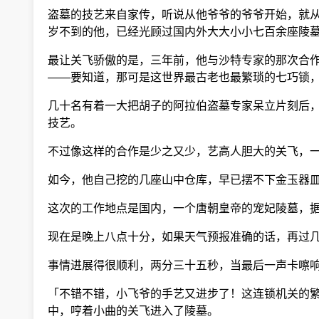
盗墓的技艺来自家传，听说从他爷爷的爷爷开始，就从
岁不到的他，已经光顾过国内外大大小小七百余座陵墓
最让关飞骄傲的是，三年前，他与沙特专家的那次合作
——要知道，那可是这世界最古老也最繁琐的七巧锁，
几十名有着一大把胡子的阿拉伯盗墓专家呆立片刻后，
技艺。
不过像这样的合作是少之又少，艺高人胆大的关飞，一
如今，他自己挖的几座山中仓库，早已摆不下金玉器皿
这次的工作地点是国内，一个唐朝皇帝的宠妃陵墓，据
现在是晚上八点十分，如果天气预报准确的话，再过几
事情进展得很顺利，两分三十五秒，当最后一声卡嚓响
「不错不错，小飞爷的手艺又进步了！这连锁机关的繁
中，哼着小曲的关飞进入了陵墓。