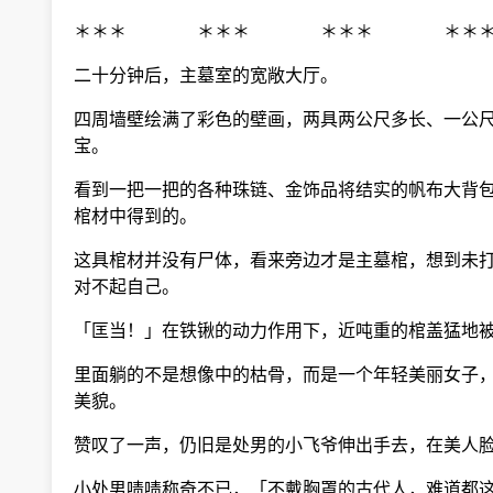
＊＊＊ ＊＊＊ ＊＊＊ ＊＊
二十分钟后，主墓室的宽敞大厅。
四周墙壁绘满了彩色的壁画，两具两公尺多长、一公尺
宝。
看到一把一把的各种珠链、金饰品将结实的帆布大背包
棺材中得到的。
这具棺材并没有尸体，看来旁边才是主墓棺，想到未打
对不起自己。
「匡当！」在铁锹的动力作用下，近吨重的棺盖猛地被
里面躺的不是想像中的枯骨，而是一个年轻美丽女子，
美貌。
赞叹了一声，仍旧是处男的小飞爷伸出手去，在美人脸
小处男啧啧称奇不已，「不戴胸罩的古代人，难道都这