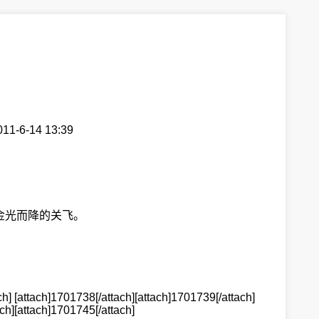
1-6-14 13:39
金光而降的关飞。
h] [attach]1701738[/attach][attach]1701739[/attach]
ch][attach]1701745[/attach]