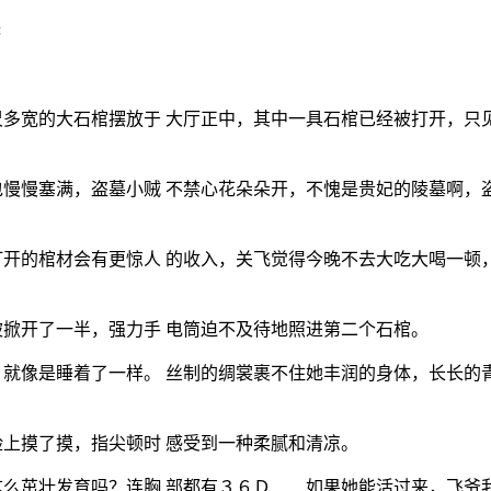
＊
多宽的大石棺摆放于 大厅正中，其中一具石棺已经被打开，只
慢慢塞满，盗墓小贼 不禁心花朵朵开，不愧是贵妃的陵墓啊，
开的棺材会有更惊人 的收入，关飞觉得今晚不去大吃大喝一顿
掀开了一半，强力手 电筒迫不及待地照进第二个石棺。
就像是睡着了一样。 丝制的绸裳裹不住她丰润的身体，长长的
上摸了摸，指尖顿时 感受到一种柔腻和清凉。
么茁壮发育吗？连胸 部都有３６Ｄ……如果她能活过来，飞爷