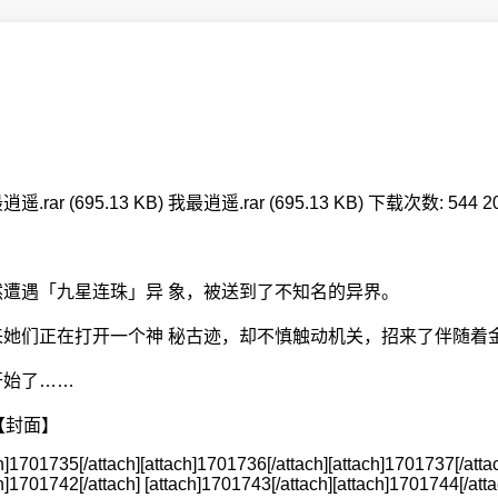
r (695.13 KB) 我最逍遥.rar (695.13 KB) 下载次数: 544 201
遭遇「九星连珠」异 象，被送到了不知名的异界。
她们正在打开一个神 秘古迹，却不慎触动机关，招来了伴随着
开始了……
-- 【封面】
h]1701735[/attach][attach]1701736[/attach][attach]1701737[/attac
h]1701742[/attach] [attach]1701743[/attach][attach]1701744[/atta