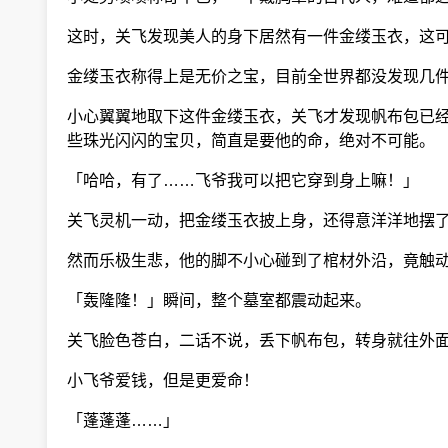
这时，关飞发现美人的身下居然有一件金缕玉衣，这可
金缕玉衣称得上是无价之宝，目前全世界都没发现几件
小心翼翼地取下这件金缕玉衣，关飞才发现帆布包已经
些珠光闪闪的宝贝，简直是要他的命，绝对不可能。
「哈哈，有了……飞爷我可以把它穿到身上嘛！」
关飞灵机一动，把金缕玉衣披上身，还得意洋洋地摆
然而乐极生悲，他的脚不小心碰到了棺材外沿，竟触
「轰隆隆！」瞬间，整个墓室都震动起来。
关飞脸色苍白，二话不说，丢下帆布包，转身就往外
小飞爷爱钱，但是更爱命！
「蓬蓬蓬……」