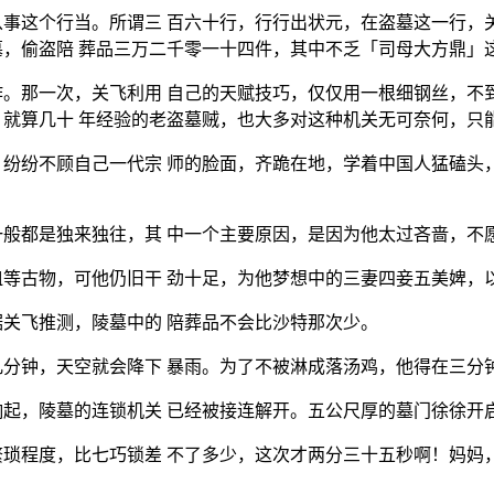
事这个行当。所谓三 百六十行，行行出状元，在盗墓这一行，
，偷盗陪 葬品三万二千零一十四件，其中不乏「司母大方鼎」
。那一次，关飞利用 自己的天赋技巧，仅仅用一根细钢丝，不
就算几十 年经验的老盗墓贼，也大多对这种机关无可奈何，只
纷纷不顾自己一代宗 师的脸面，齐跪在地，学着中国人猛磕头
般都是独来独往，其 中一个主要原因，是因为他太过吝啬，不
等古物，可他仍旧干 劲十足，为他梦想中的三妻四妾五美婢，
关飞推测，陵墓中的 陪葬品不会比沙特那次少。
分钟，天空就会降下 暴雨。为了不被淋成落汤鸡，他得在三分
起，陵墓的连锁机关 已经被接连解开。五公尺厚的墓门徐徐开
琐程度，比七巧锁差 不了多少，这次才两分三十五秒啊！妈妈