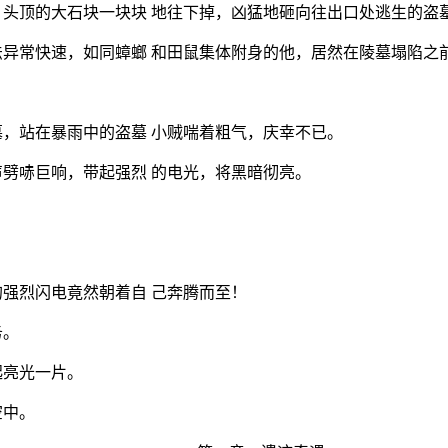
头顶的大石块一块块 地往下掉，凶猛地砸向往出口处逃生的盗
异常快速，如同蟑螂 和田鼠集体附身的他，居然在陵墓塌陷之
，站在暴雨中的盗墓 小贼喘着粗气，庆幸不已。
劈哧巨响，带起强烈 的电光，将黑暗彻亮。
强烈闪电竟然朝着自 己奔腾而至！
务。
起亮光一片。
空中。