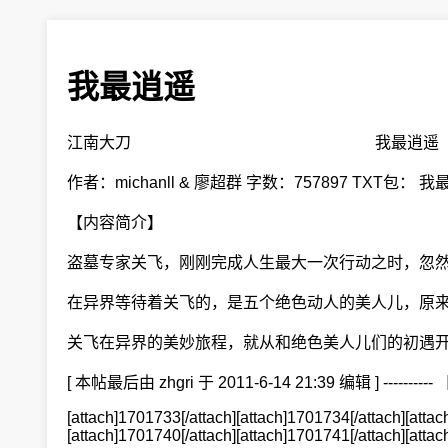
我最逍遥
江南大刀 我最逍遥
作者：michanll & 廖超群 字数：757897 TXT包： 我最逍遥.ra
【内容简介】
盗墓专家关飞，刚刚完成人生最大一次行动之时，忽然
在异界等待着关飞的，是五个绝色动人的美人儿，原来
关飞在异界的美妙旅程，就从和绝色美人儿们的初遇
[ 本帖最后由 zhgri 于 2011-6-14 21:39 编辑 ] --------
[attach]1701733[/attach][attach]1701734[/attach][attac
[attach]1701740[/attach][attach]1701741[/attach][attac