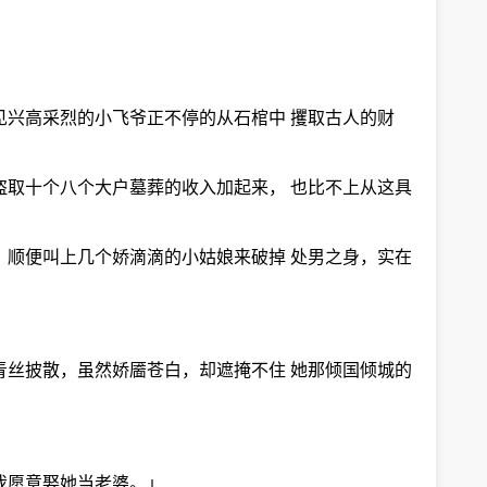
见兴高采烈的小飞爷正不停的从石棺中 攫取古人的财
盗取十个八个大户墓葬的收入加起来， 也比不上从这具
，顺便叫上几个娇滴滴的小姑娘来破掉 处男之身，实在
青丝披散，虽然娇靥苍白，却遮掩不住 她那倾国倾城的
我愿意娶她当老婆。」