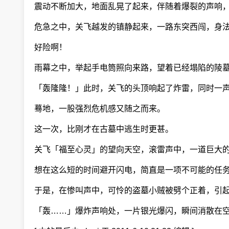
震动不断加大，地面乱晃了起来，伴随着爆裂的声响，
危急之中，关飞越发的镇静起来，一路东突西闯，身法
好险啊！
雨幕之中，举起手电筒照向来路，望着已经塌陷的陵墓
「轰隆隆！」此时，关飞的头顶响起了炸雷，同时一声
蓦地，一股强烈危机感又随之而来。
这一次，比刚才在古墓中逃生时更甚。
关飞「福至心灵」的望向天空，滚雷声中，一道巨大的
想在这么短的时间避开闪电，简直是一项不可能的任
于是，在惨叫声中，可怜的盗墓小贼被劈个正着，引
「轰……」爆炸声响处，一片银光爆闪，瞬间消散在