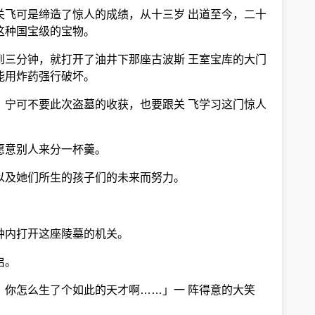
关飞可是缔造了惊人的成绩，从十三岁 出道至今，二十
这种国宝级的宝物。
到三分钟，就打开了油井下那座古波斯 王室宝库的大门
能用炸药强行破坏。
，宁可不要此次盗墓的收获，也要跟关 飞学习这门惊人
愿意别人来分一杯羹。
以及她们所生的孩子们的未来而努力。
钟内打开这座陵墓的机关。
启。
，你怎么生了个如此的天才啊……」一 阵得意的大笑