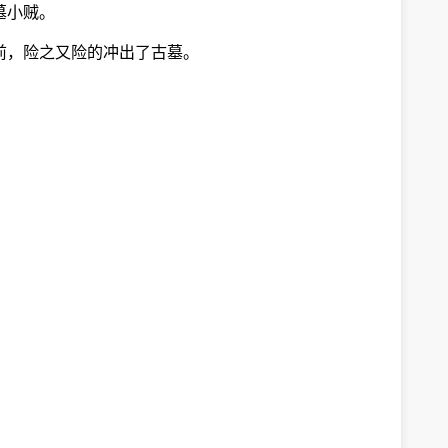
墓小贼。
前，险之又险的冲出了古墓。