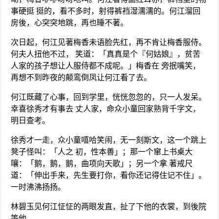
事硬挺 挺的，看不多时，射得裤裆湿濡濡的。何江溜回
房後，心突突地跳，再也睡不著。
次日起，何江见著梅香未语脸先红，再不肯让梅香服侍。
何夫人扭他不过， 笑道：「真真是个『何姑娘』，贫苦
人家的孩子想让人服侍都不成呢。」梅香在 旁抿嘴笑，
再想不到昨夜的颠鸾倒凤让何江看了去。
何江既藏了心事，回到学里，恍恍忽忽的，只一人发呆。
幸喜徐秀才有事去 丈人家，命众小童回家熟背千字文，
明日查考。
徐秀才一走，众小童嘻哈笑闹，无一刻斯文，这一个跳上
凳子怪叫：「人之 初，性本善」；那一个窜上书桌大
嚷：「鹅，鹅，鹅，曲项向天歌」；另一个拿 著戒尺
道：「伸出手来，先生要打你，看你还记得住记不住」。
一时沸沸扬扬。
林碧玉见何江怔怔的两眼发直，扯了下他的衣裳，到後院
等他。