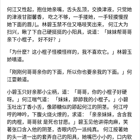
何江又性起，抱住她亲嘴，舌头乱顶，交换津液，只觉她
的津液甘甜馨香， 吃之不够，一手搂她，一手轻摸慢捏
她下面的唇儿。林碧玉禁不住又咯吱笑出来， 何江大为
扫兴，瞅了下自己硬挺挺的小阳具，说道：「妹妹帮哥哥
亲下小棍子， 好不好？」
「为什麽？这小棍子怪模怪样的，我不喜欢它。」林碧玉
娇嗔道。
「刚刚何哥哥亲你的下面，所以你也要亲我的下面。」何
江耍赖道。
小碧玉只好亲那小尘柄，道：「哥哥，你的小棍子好硬
呀。」何江喘气道： 「妹妹，舔舔我的小棍子。」小碧
玉吐出丁香小舌，像舔糖似的舔起何江的阴茎。 何江哼
哼的呻吟，下腹火烧火燎的，求道：「亲亲妹妹，含含我
的肉棍，哥哥就 是死也甘愿。」碧玉见他讲得肉麻，笑
著张口含入他的阴茎，杏眼内仍一派纯真。 何江按著她
的头一进一出的套弄自己的阳具，她嘴巴小小的，口内软