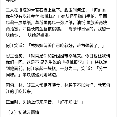
二人在後院的青苔石板上坐下。碧玉问何江：「何哥哥，
你有没有吃过金丝 核桃糕？」她从怀里掏出手帕，里面
包著一层草纸，草纸里再包一张油纸，油纸 里放著两块
两指宽，四指长的金丝核桃糕。「母亲昨日做的，我留一
块给你，一 块给舒姐姐。」
何江笑道：「林妹妹留著自己吃就好，难为想著了。」
碧玉也笑：「时常是你和舒姐姐带零嘴来。今日也让我请
你们一回。这是不 是先生说的『投桃报李』？」将糕递
到他面前。何江拿起一块糕，一分为二，笑 道：「分甘
同味。」半块糕递到她嘴边。
因何、林、舒三人常相互喂食，林碧玉不以为怪，就著何
江的手吃起来。
正当时，头顶上传来声音：「好不知耻！」
（２）初试云雨情