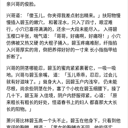
亲兴哥的俊脸。
兴哥道：「傻玉儿，你夹得我差点射出精来。」扶阳物慢
慢插入碧玉的嫩穴， 和著淫水，只入了四寸，艰涩难
行，小穴已塞得满满的，还余一大段未能尽入， 入得碧
玉樱口半张，喘气道：「哥哥，好痛啊，好痛呀！」小穴
仿佛被又热又硬 的大棍子捅入，碧玉疼痛难耐，纤指掐
入兴哥厚实的背，倒把养得好好的一寸来 长小指指甲给
折断了。
兴哥的阴茎哪能忍，碧玉的蜜肉紧紧裹著它，一吸一吸
地。兴哥与碧玉亲嘴， 道：「玉儿乖乖，忍忍，过会儿
就有好滋味了。」耸身大入，因碧玉户内浅窄， 仍未能
尽根，尚余些阴茎在外，塞了个小枕在碧玉细腰下，操了
几十下，碧玉渐 入佳境，阴户内舒服得紧，心道：「原
来粗长有粗长的好处，怪道春书上的妇人 都喜那大大长
长的阳物。」
萧兴哥比林碧玉高一个头不止，碧玉在他身下，只看到他
宽阔的胸膛，想道 ：「男女的胸脯亦不同，他的坚实，