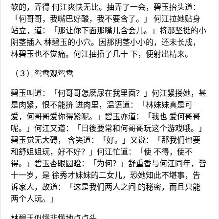
软的，弄得 何江爽快无比。抽弄了一会，碧玉抬头道：
「何哥哥，我嘴巴好酸，我不要含了。」 何江拉她贴身
站立，道：「那让你下面那嘴儿含会儿。」将那坚挺的小
阴茎插入 林碧玉的小穴。因那阴茎小小的，还未长成，
林碧玉也不觉痛。何江抽插了几十 下，便射出精来。
（３）鸳鸯观鸳鸯
碧玉叫道：「何哥哥怎麽尿在我里面？」何江紧搂她，甚
是肉紧，恨不能挤 进肉里，温语道：「林妹妹真是可
爱，何哥哥爱你得紧呢。」碧玉亦道：「我也 爱何哥哥
呢。」何江又道：「日後要常和何哥哥玩这个游戏哦。」
碧玉觉无大碍， 含笑道：「好。」又说：「那我们也要
和舒姐姐玩，好不好？」何江忙道：「使 不得，使不
得。」碧玉杏眼圆瞪：「为何？」舒重香与何江同年，皆
十一岁，是 徐秀才妹妹的二女儿，恐她知此不堪事，告
诉家人，故道：「这是我们两人之间 的秘密，而且只能
两个人玩。」
林碧玉似懂非懂地点点头。