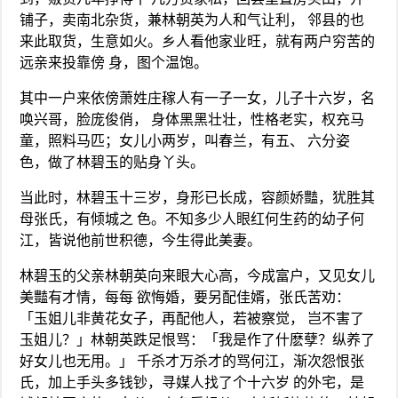
铺子，卖南北杂货，兼林朝英为人和气让利， 邻县的也
来此取货，生意如火。乡人看他家业旺，就有两户穷苦的
远亲来投靠傍 身，图个温饱。
其中一户来依傍萧姓庄稼人有一子一女，儿子十六岁，名
唤兴哥，脸庞俊俏， 身体黑黑壮壮，性格老实，权充马
童，照料马匹；女儿小两岁，叫春兰，有五、 六分姿
色，做了林碧玉的贴身丫头。
当此时，林碧玉十三岁，身形已长成，容颜娇豔，犹胜其
母张氏，有倾城之 色。不知多少人眼红何生药的幼子何
江，皆说他前世积德，今生得此美妻。
林碧玉的父亲林朝英向来眼大心高，今成富户，又见女儿
美豔有才情，每每 欲悔婚，要另配佳婿，张氏苦劝：
「玉姐儿非黄花女子，再配他人，若被察觉， 岂不害了
玉姐儿？」林朝英跌足恨骂：「我是作了什麽孽？纵养了
好女儿也无用。」 千杀才万杀才的骂何江，渐次怨恨张
氏，加上手头多钱钞，寻媒人找了个十六岁 的外宅，是