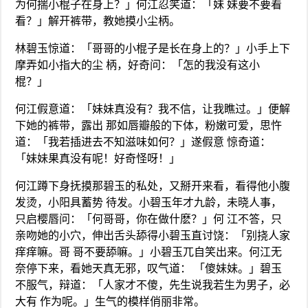
为何揣小棍子在身上？」何江忍笑道：「妹 妹要不要看
看？」解开裤带，教她摸小尘柄。
林碧玉惊道：「哥哥的小棍子是长在身上的？」小手上下
摩弄如小指大的尘 柄，好奇问：「怎的我没有这小
棍？」
何江假意道：「妹妹真没有？我不信，让我瞧过。」便解
下她的裤带，露出 那如唇瓣般的下体，粉嫩可爱，思忤
道：「我若插进去不知滋味如何？」遂假意 惊奇道：
「妹妹果真没有呢！好奇怪呀！」
何江蹲下身抚摸那碧玉的私处，又掰开来看，看得他小腹
发烫，小阳具蓄势 待发。小碧玉年才九龄，未晓人事，
只启樱唇问：「何哥哥，你在做什麽？」何 江不答，只
亲吻她的小穴，伸出舌头舔得小碧玉直讨饶：「别挠人家
痒痒嘛。哥 哥不要舔嘛。」小碧玉兀自笑出来。何江无
奈停下来，看她天真无邪，叹气道： 「傻妹妹。」碧玉
不服气，辩道：「人家才不傻，先生说我若生为男子，必
大有 作为呢。」生气的模样俏丽非常。