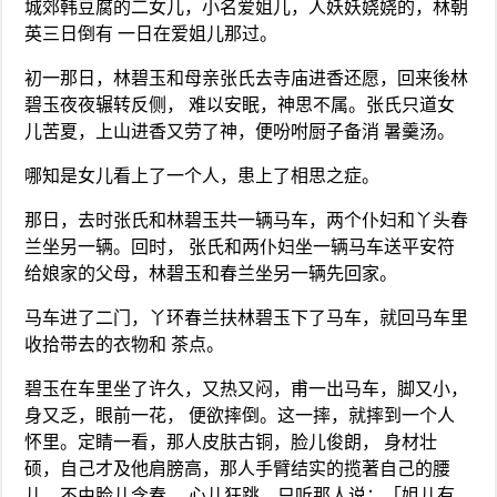
城郊韩豆腐的二女儿，小名爱姐儿，人妖妖娆娆的，林朝
英三日倒有 一日在爱姐儿那过。
初一那日，林碧玉和母亲张氏去寺庙进香还愿，回来後林
碧玉夜夜辗转反侧， 难以安眠，神思不属。张氏只道女
儿苦夏，上山进香又劳了神，便吩咐厨子备消 暑羹汤。
哪知是女儿看上了一个人，患上了相思之症。
那日，去时张氏和林碧玉共一辆马车，两个仆妇和丫头春
兰坐另一辆。回时， 张氏和两仆妇坐一辆马车送平安符
给娘家的父母，林碧玉和春兰坐另一辆先回家。
马车进了二门，丫环春兰扶林碧玉下了马车，就回马车里
收拾带去的衣物和 茶点。
碧玉在车里坐了许久，又热又闷，甫一出马车，脚又小，
身又乏，眼前一花， 便欲摔倒。这一摔，就摔到一个人
怀里。定睛一看，那人皮肤古铜，脸儿俊朗， 身材壮
硕，自己才及他肩膀高，那人手臂结实的揽著自己的腰
儿，不由脸儿含春， 心儿狂跳，只听那人说：「姐儿有