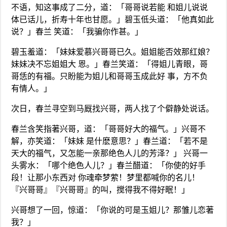
不语，知这事成了二分，道：「哥哥说若能 和姐儿说说
体已话儿，折寿十年也甘愿。」碧玉低头道：「他真如此
说？」春兰 笑道：「我骗你作甚。」
碧玉羞道：「妹妹爱慕兴哥哥已久。姐姐能否效那红娘？
妹妹决不忘姐姐大 恩。」春兰笑道：「得姐儿青眼，哥
哥恁的有福。只盼能为姐儿和哥哥玉成此好 事，方不负
有情人。」
次日，春兰寻空到马厩找兴哥，两人找了个僻静处说话。
春兰含笑指著兴哥，道：「哥哥好大的福气。」兴哥不
解，亦笑道：「妹妹 是什麽意思？」春兰道：「若不是
天大的福气，又怎能一亲那绝色人儿的芳泽？」 兴哥一
头雾水：「哪个绝色人儿？」春兰醋道：「你使的好手
段！让那小东西对 你魂牵梦萦！梦里都喊你的名儿！
『兴哥哥』『兴哥哥』的叫，搅得我不得好眠！」
兴哥想了一回，惊道：「你说的可是玉姐儿？那雏儿恋著
我？」