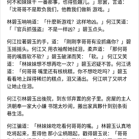
何不和妹妹干 一番那事，也得些趣儿。」思罢，言道：
「沈哥哥不是欺负我们，他教我们做新 游戏。」
林碧玉呐呐道：「什麽新游戏？这样地凶。」何江笑道：
「『官兵抓强盗』 不是一样凶？」碧玉点头。
何江拉著碧玉的手，道：「刚刚李哥哥有没抓痛你？」碧
玉摇摇头。何江又 用衣袖帮她拭泪，柔声道：「那何哥
哥的嘴唇软不软？」碧玉破涕而笑：「软。」 何江又笑
道：「林妹妹想不想再吃一次？」碧玉迟疑不答。何江诱
道：「何哥哥 嘴里还有核桃糕，你不想吃吃吗？」碧玉
看看地上踩得稀烂的糕点，泪又涌出。 何江哄了又哄才
让她止住泪。
何江引林碧玉出後院，到东邻弃置的房子里。房屋的主人
洪朝奉一家大小嫌 书馆太吵闹，搬出家具夥什到别条街
巷生活。
何江骗道：「林妹妹吃吃看何哥哥的嘴。」林碧玉认真地
吃将起来，惹得他 那小尘柄翘起，戳得碧玉说：「哥哥