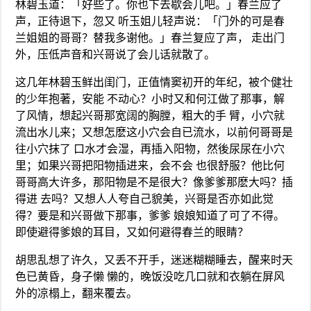
林碧玉道：「好些了。你也下去歇会儿吧。」春兰应了
声，正待退下，忽又 听玉姐儿轻声说：「门外的可是春
兰姐姐的哥哥？替我多谢他。」春兰复应了声， 走出门
外，压低声音和兴哥说了会儿话就散了。
这几年林碧玉鲜出闺门，正值情窦初开的年纪，被个健壮
的少年抱著，安能 不动心？小时又和何江做了那事，解
了风情，想起兴哥那宽阔的胸膛，粗大的手 臂，小穴就
流出水儿来；又想怎麽这小穴会自已流水，以前何哥哥是
往小穴抹了 口水才会湿，再插入阳物，然後尿尿在小穴
里；如果兴哥把阳物插进来，会不会 也很舒服？他比何
哥哥高大许多，那阳物是不是很大？像爹爹那麽大吗？插
得进 去吗？又想人人夸自己貌美，兴哥是否亦如此觉
得？要是和兴哥做下那事，爹爹 娘娘知道了可了不得。
即使避得爹娘的耳目，又如何避得春兰的眼睛？
胡思乱想了许久，又丢不开手，迷迷糊糊睡去，醒来时天
色已黄昏，身子懒 懒的，晚饭没吃几口就和衣躺在屏风
外的凉榻上，翻来覆去。