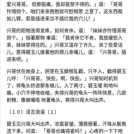
爱兴哥哥， 但那般痛，我却是禁不得的。」道：「哥哥
怜惜则个，咱们亲亲抱抱就可慰相思 之意了。这东西粗
如儿臂，若是插进来岂不插烂我的穴儿？」
兴哥的阳物涨得发疼，如何肯休，道：「妹妹亦怜惜哥哥
则个。」指著那物 事道：「我肯休它不肯，我放缓些入
来，妹妹禁得住的。」兴哥又温存了许久， 说了些爱话
儿，惹得碧玉儿搂著他的颈儿亲嘴儿，道：「兴哥哥，插
进来吧。」
兴哥伏在她身上，阴茎在玉腿根乱戳，只不入，戳得碧玉
儿呼：「兴哥哥， 快些，啊，快些。」兴哥知时机到
了，将龟头挤进那条缝儿，入了两寸，碧玉嗳 哟地叫
痛，小穴不停地收缩，夹得兴哥的龟头一阵阵快意，几欲
射精，像被嘴吸 吮著龟头，爽得兴哥大叫出声。
（１０）淫言浪语（１）
碧玉见兴哥大叫出声，浓眉紧皱，薄唇抿著，汗珠从鬓角
流下来，问道： 「哥哥也痛得紧吗？」心疼的一下下地