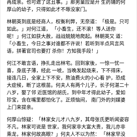
再成亲。也可遮了这丑事。」那男童应是开 生药铺的何
厚山的幼子，只得如此才不辱没家门。
林朝英到底是经商人，权衡利弊，无奈道：「极是。只可
如此。」对何江道， 「小畜生，还不滚！等人送你
呢！」何江如获大赦，战战兢兢地爬起。林朝英又 道：
「小畜生，今日之事对谁都不许说！若听到半点风言风
语，拼著官司也要打 杀你！方知我手段！」
何江不敢言语，挣扎走出林宅。回到家後，一惊一忧一
喜，身底子薄，经此 一唬，当晚发起烧来，下不得床，
接连几日，全家上下不安，熬油费火的小心看 护，恐成
大症候，断了这根苗。何夫人有两个儿子，长子何湛二十
八岁，娶了邻 近医馆的胡氏，到中年才得此幼子，爱如
珍宝，含在嘴里都怕化了。正烦恼间， 南门外的刘媒婆
上门来提亲。
何厚山惊疑：「林家女儿才八九岁，其母张氏更听闻姿容
不凡，林家可说是 世家，我何家非大富大贵，我儿亦非
乘龙，林家何故高眼？」何夫人不以为然： 「林家早没