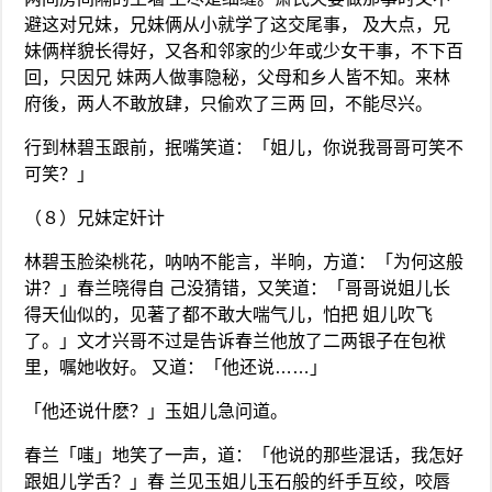
避这对兄妹，兄妹俩从小就学了这交尾事， 及大点，兄
妹俩样貌长得好，又各和邻家的少年或少女干事，不下百
回，只因兄 妹两人做事隐秘，父母和乡人皆不知。来林
府後，两人不敢放肆，只偷欢了三两 回，不能尽兴。
行到林碧玉跟前，抿嘴笑道：「姐儿，你说我哥哥可笑不
可笑？」
（８）兄妹定奸计
林碧玉脸染桃花，呐呐不能言，半晌，方道：「为何这般
讲？」春兰晓得自 己没猜错，又笑道：「哥哥说姐儿长
得天仙似的，见著了都不敢大喘气儿，怕把 姐儿吹飞
了。」文才兴哥不过是告诉春兰他放了二两银子在包袱
里，嘱她收好。 又道：「他还说……」
「他还说什麽？」玉姐儿急问道。
春兰「嗤」地笑了一声，道：「他说的那些混话，我怎好
跟姐儿学舌？」春 兰见玉姐儿玉石般的纤手互绞，咬唇