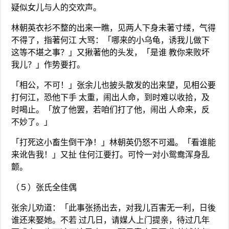
疑似女儿与人的交欢声。
林朝英衣衫不整的出来一瞧，见两人下身未著寸缕，气得
不得了，指著何江 大骂：「哪来的小乌龟，诱我儿做下
这等不堪之事？」又揪著他的头发，「是谁 教你来败坏
我儿？」作势要打。
「相公，不可！」张余儿也披头散发的出来望，见相公要
打何江，恐他下手 太重，闹出人命，到时难以收拾，及
时喝止。「放了他罢，若咱们打了他，闹出 人命来，反
不妙了。」
「打死这小畜生倒干净！」林朝英仍怒不可遏。「看谁能
来讹告我！」又扯 住何江要打。可怜一对小鸳鸯浑身乱
颤。
（５）张氏全佳偶
张余儿劝道：「此事张扬出去，对我儿百害无一利，日後
谁还来娶她。不若 过几日，请媒人上门提亲，待过几年