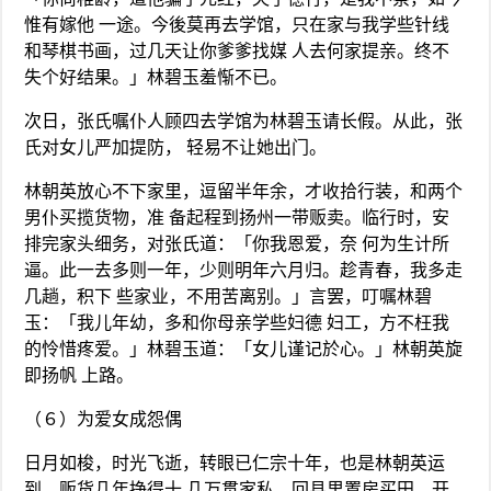
惟有嫁他 一途。今後莫再去学馆，只在家与我学些针线
和琴棋书画，过几天让你爹爹找媒 人去何家提亲。终不
失个好结果。」林碧玉羞惭不已。
次日，张氏嘱仆人顾四去学馆为林碧玉请长假。从此，张
氏对女儿严加提防， 轻易不让她出门。
林朝英放心不下家里，逗留半年余，才收拾行装，和两个
男仆买揽货物，准 备起程到扬州一带贩卖。临行时，安
排完家头细务，对张氏道：「你我恩爱，奈 何为生计所
逼。此一去多则一年，少则明年六月归。趁青春，我多走
几趟，积下 些家业，不用苦离别。」言罢，叮嘱林碧
玉：「我儿年幼，多和你母亲学些妇德 妇工，方不枉我
的怜惜疼爱。」林碧玉道：「女儿谨记於心。」林朝英旋
即扬帆 上路。
（６）为爱女成怨偶
日月如梭，时光飞逝，转眼已仁宗十年，也是林朝英运
到，贩货几年挣得十 几万贯家私，回县里置房买田，开