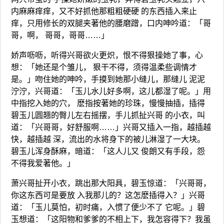
内麻麻痒痒，又不好抓他那粗粗硬硬 的东西插入来止
痒，只用修长的双腿夹著他的腰磨蹭，口内呻吟道：「哥
哥，啊， 哥哥，哥哥……」
娇声呖呖，听得兴哥欲火更炽，恨不得狠操她了事，心
想：「她还是个雏儿， 狠干不得，须得温柔些调情才
是。」吻住她的呻吟，手摸到她那小缝儿，那缝儿 泥泥
泞泞，兴哥道：「玉儿水儿好多啊，这儿都湿了呢。」用
中指挖入她的穴， 麽指按著她的珍珠，慢慢抽插，插得
碧玉儿圆翘的臀儿左右摇摆，手儿抓扯兴哥 的小衣，叫
道：「兴哥哥，好舒服啊……」兴哥又插入一指，越插越
快，越插越 深，流出的水将身下的被儿淋湿了一大块。
碧玉儿浑身酥麻，暗道：「这人儿又 俊朗又有手段，怨
不得我爱著他。」
萧兴哥扯开小衣，跳出那大阳具，碧玉惊道：「兴哥哥，
你这东西可是要放 入我那儿的？这怎麽插得入？」兴哥
道：「玉儿莫怕，初时痛，入惯了便少不了 它呢。」碧
玉想道：「这阳物和爹爹的不相上下，我怎容得下？我虽