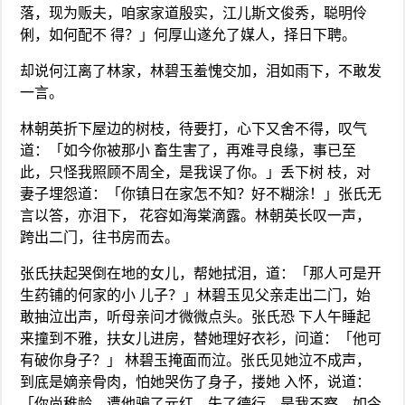
落，现为贩夫，咱家家道殷实，江儿斯文俊秀，聪明伶
俐，如何配不 得？」何厚山遂允了媒人，择日下聘。
却说何江离了林家，林碧玉羞愧交加，泪如雨下，不敢发
一言。
林朝英折下屋边的树枝，待要打，心下又舍不得，叹气
道：「如今你被那小 畜生害了，再难寻良缘，事已至
此，只怪我照顾不周全，是我误了你。」丢下树 枝，对
妻子埋怨道：「你镇日在家怎不知？好不糊涂！」张氏无
言以答，亦泪下， 花容如海棠滴露。林朝英长叹一声，
跨出二门，往书房而去。
张氏扶起哭倒在地的女儿，帮她拭泪，道：「那人可是开
生药铺的何家的小 儿子？」林碧玉见父亲走出二门，始
敢抽泣出声，听母亲问才微微点头。张氏恐 下人午睡起
来撞到不雅，扶女儿进房，替她理好衣衫，问道：「他可
有破你身子？」 林碧玉掩面而泣。张氏见她泣不成声，
到底是嫡亲骨肉，怕她哭伤了身子，搂她 入怀，说道：
「你尚稚龄，遭他骗了元红，失了德行，是我不察，如今