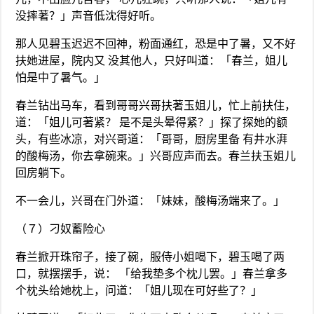
没摔著？」声音低沈得好听。
那人见碧玉迟迟不回神，粉面通红，恐是中了暑，又不好
扶她进屋，院内又 没其他人，只好叫道：「春兰，姐儿
怕是中了暑气。」
春兰钻出马车，看到哥哥兴哥扶著玉姐儿，忙上前扶住，
道：「姐儿可著紧？ 是不是头晕得紧？」探了探她的额
头，有些冰凉，对兴哥道：「哥哥，厨房里备 有井水湃
的酸梅汤，你去拿碗来。」兴哥应声而去。春兰扶玉姐儿
回房躺下。
不一会儿，兴哥在门外道：「妹妹，酸梅汤端来了。」
（７）刁奴蓄险心
春兰掀开珠帘子，接了碗，服侍小姐喝下，碧玉喝了两
口，就摆摆手，说： 「给我垫多个枕儿罢。」春兰拿多
个枕头给她枕上，问道：「姐儿现在可好些了？」