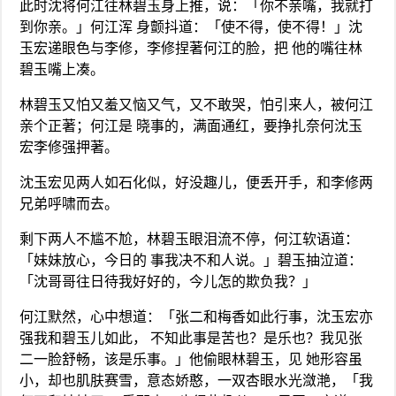
此时沈将何江往林碧玉身上推，说：「你不亲嘴，我就打
到你亲。」何江浑 身颤抖道：「使不得，使不得！」沈
玉宏递眼色与李修，李修捏著何江的脸，把 他的嘴往林
碧玉嘴上凑。
林碧玉又怕又羞又恼又气，又不敢哭，怕引来人，被何江
亲个正著；何江是 晓事的，满面通红，要挣扎奈何沈玉
宏李修强押著。
沈玉宏见两人如石化似，好没趣儿，便丢开手，和李修两
兄弟呼啸而去。
剩下两人不尴不尬，林碧玉眼泪流不停，何江软语道：
「妹妹放心，今日的 事我决不和人说。」碧玉抽泣道：
「沈哥哥往日待我好好的，今儿怎的欺负我？」
何江默然，心中想道：「张二和梅香如此行事，沈玉宏亦
强我和碧玉儿如此， 不知此事是苦也？是乐也？我见张
二一脸舒畅，该是乐事。」他偷眼林碧玉，见 她形容虽
小，却也肌肤赛雪，意态娇憨，一双杏眼水光潋滟，「我