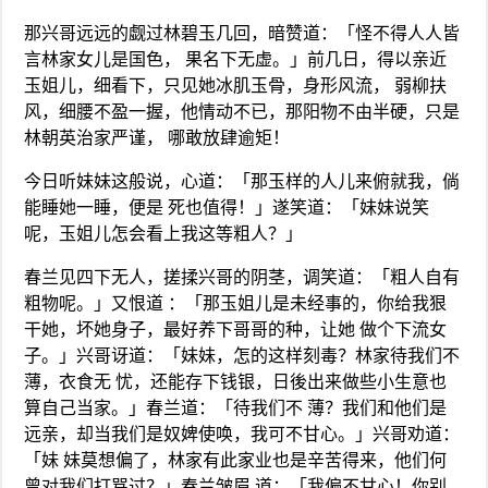
那兴哥远远的觑过林碧玉几回，暗赞道：「怪不得人人皆
言林家女儿是国色， 果名下无虚。」前几日，得以亲近
玉姐儿，细看下，只见她冰肌玉骨，身形风流， 弱柳扶
风，细腰不盈一握，他情动不已，那阳物不由半硬，只是
林朝英治家严谨， 哪敢放肆逾矩！
今日听妹妹这般说，心道：「那玉样的人儿来俯就我，倘
能睡她一睡，便是 死也值得！」遂笑道：「妹妹说笑
呢，玉姐儿怎会看上我这等粗人？」
春兰见四下无人，搓揉兴哥的阴茎，调笑道：「粗人自有
粗物呢。」又恨道 ：「那玉姐儿是未经事的，你给我狠
干她，坏她身子，最好养下哥哥的种，让她 做个下流女
子。」兴哥讶道：「妹妹，怎的这样刻毒？林家待我们不
薄，衣食无 忧，还能存下钱银，日後出来做些小生意也
算自己当家。」春兰道：「待我们不 薄？我们和他们是
远亲，却当我们是奴婢使唤，我可不甘心。」兴哥劝道：
「妹 妹莫想偏了，林家有此家业也是辛苦得来，他们何
曾对我们打骂过？」春兰皱眉 道：「我偏不甘心！你别