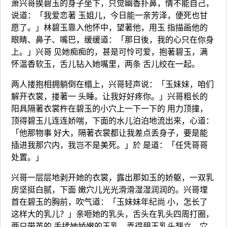
萧兴哥挨碧玉的身子坐下，只觉幽香扑鼻，情不能自己，
说道：「我爱恋著 玉姐儿，今日能一亲芳泽，便死也甘
愿了。」林碧玉靠入他怀中，望著他，用玉 指描画他的
眼睛、鼻子、嘴巴，缓缓道：「那日後，我的心只在你身
上。」兴哥 见她痴痴的，甚是可怜可爱，抱著碧玉，满
怀温香软玉，舌儿钻入她嘴里，两条 舌儿绞在一起。
两人搂抱相拥躺倒在榻上，兴哥轻声说：「玉妹妹，咱们
解开衣裳，搂著一 头睡。让我好好疼你。」兴哥粗长的
阳具隔著衣裳杵在碧玉的小穴上一下一下的 用力顶撞，
顶得碧玉儿连连娇喘，下面的水儿泊泊地流出来，心道：
「他那物事 好大，隔著衣裳都让我差点丢身子，要是能
插进我那穴内，我岂不是美死。」於 是道：「任凭哥哥
处置。」
兴哥一层层地剥开她的衣裳，露出那如玉的娇躯，一双乳
房坚挺白腻，下面 嫩穴儿光光滑滑湿湿润润的。兴哥埋
首在碧玉的胸前，吹气道：「玉妹妹年纪尚 小，怎长了
这样大的乳儿？」亲咂她的乳头，舌头在乳头四周打圈，
两只带茧的 手揉她娇嫩的玉乳，弄得碧玉乳头翘立，穴