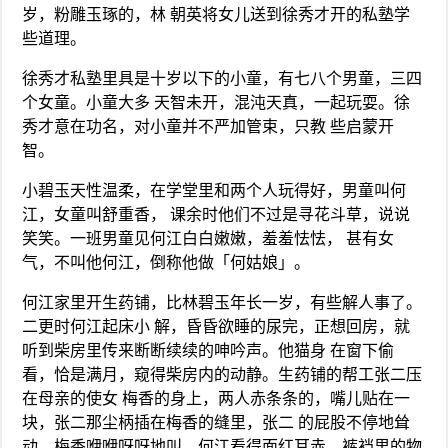
岁，粉雕玉琢的，林 朝英将女儿送到徐秀才开的私塾学
些道理。
徐秀才私塾里具是十岁以下的小童，有七八个男童，三四
个女童。小童大多 天智未开，混沌天真，一起玩耍。徐
秀才意在功名，对小童并不严加管束，只教 些启蒙开
智。
小碧玉天性温柔，在学堂里和两个人玩得好，男童叫何
江，女童叫舒重香， 课余时他们不过是寻花斗草，说说
笑笑。一班男童见何江白白嫩嫩，羞羞怯怯， 甚有女
气，不叫他何江，倒称他做「何姑娘」。
何江家里开生药铺，比林碧玉年长一岁，有些解人事了。
二更时何江起床小 解，昏昏欲睡的尿完，正想回房，就
听到柴房里传来断断续续的呻吟声。他猫身 在窗下偷
看，恰是满月，窥得柴房内的动静。生药铺的帮工张二压
在母亲的使女 梅香的身上，两人赤条条的，嘴儿贴在一
块，张二那尘柄插在梅香的缝里，张二 的屁股不停地耸
动，梅香咿咿呀呀地叫。何江看得面红耳赤，裤裆里的物