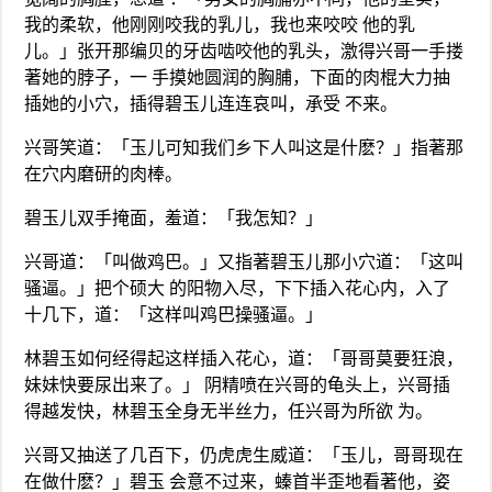
我的柔软，他刚刚咬我的乳儿，我也来咬咬 他的乳
儿。」张开那编贝的牙齿啮咬他的乳头，激得兴哥一手搂
著她的脖子，一 手摸她圆润的胸脯，下面的肉棍大力抽
插她的小穴，插得碧玉儿连连哀叫，承受 不来。
兴哥笑道：「玉儿可知我们乡下人叫这是什麽？」指著那
在穴内磨研的肉棒。
碧玉儿双手掩面，羞道：「我怎知？」
兴哥道：「叫做鸡巴。」又指著碧玉儿那小穴道：「这叫
骚逼。」把个硕大 的阳物入尽，下下插入花心内，入了
十几下，道：「这样叫鸡巴操骚逼。」
林碧玉如何经得起这样插入花心，道：「哥哥莫要狂浪，
妹妹快要尿出来了。」 阴精喷在兴哥的龟头上，兴哥插
得越发快，林碧玉全身无半丝力，任兴哥为所欲 为。
兴哥又抽送了几百下，仍虎虎生威道：「玉儿，哥哥现在
在做什麽？」碧玉 会意不过来，螓首半歪地看著他，姿