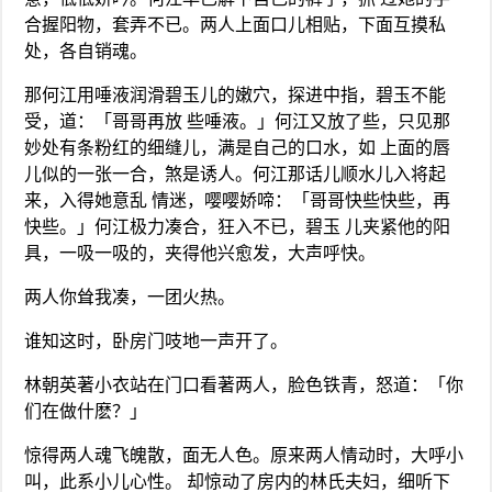
合握阳物，套弄不已。两人上面口儿相贴，下面互摸私
处，各自销魂。
那何江用唾液润滑碧玉儿的嫩穴，探进中指，碧玉不能
受，道：「哥哥再放 些唾液。」何江又放了些，只见那
妙处有条粉红的细缝儿，满是自己的口水，如 上面的唇
儿似的一张一合，煞是诱人。何江那话儿顺水儿入将起
来，入得她意乱 情迷，嘤嘤娇啼：「哥哥快些快些，再
快些。」何江极力凑合，狂入不已，碧玉 儿夹紧他的阳
具，一吸一吸的，夹得他兴愈发，大声呼快。
两人你耸我凑，一团火热。
谁知这时，卧房门吱地一声开了。
林朝英著小衣站在门口看著两人，脸色铁青，怒道：「你
们在做什麽？」
惊得两人魂飞魄散，面无人色。原来两人情动时，大呼小
叫，此系小儿心性。 却惊动了房内的林氏夫妇，细听下