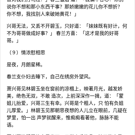
说你不想和那小东西干事？那娇嫩嫩的花儿你不想折？
你不想，我找别人来破她黄花！」
兴哥无法，又丢不开碧玉，只好道：「妹妹既有好计，何
不为哥哥做成好事？」 春兰方喜：「这才是我的好哥
哥。」
（９）情浓慰相思
是夜，月朗星稀。
春兰支仆妇去睡下，自己在绣房外望风。
萧兴哥见林碧玉坐在窗前的凉榻上，映著月光，越发娇
美，绝色无双，不敢 造次，上前深深作一揖，道：「蒙
姐儿抬爱，兴哥三生有幸。兴哥是个粗人，只 怕有负姐
儿厚爱。」林碧玉见那朝思夜想的人儿立在眼前，几疑在
梦里，怕一出 声梦就醒来，惟痴痴看著他，脉脉不能
语。