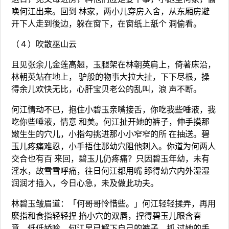
唤何江出来。回到 林家，两小儿穿房入舍，从东厢房避
开下人走到後边，躲在窗下，在窗纸上舐个 洞偷看。
（４）吹散巫山云
且见张余儿金莲高翘，玉腿架在林朝英肩上，倚著床沿，
林朝英站在地上， 驴般的物事大拉大扯，下下尽根，操
得余儿欢快无比，心肝宝贝老公的乱叫，浪 声不断。
何江情动不已，抱住小碧玉亲嘴接舌，你吃我些唾液，我
吃你些唾液，情意 和美。何江扯开她的裤子，伸手摸那
嫩生生的穴儿，小指勾挑进那小小窄窄的所 在抽送。碧
玉儿疼痛难忍，小手捂住那幼穴阻他刺入。你道为何两人
交合也有百 来回，碧玉儿仍疼痛？只因碧玉年幼，未有
淫水，故雪雪呼痛，往日何江都用嘴 舔得幼穴内外湿湿
润润才插入，今日心急，未及做此功夫。
林碧玉皱眉道：「何哥哥怜惜些。」何江轻轻揉弄，再用
麽指和食指轻轻捏 掐小穴的双唇，捏得碧玉儿眼含春
意，低低娇吟。何江早已解下自己的裤子，抓 过她的手