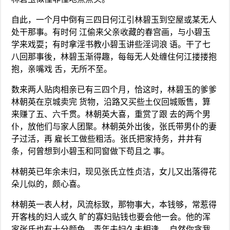
自此，一个月中倒有三四日何江引林碧玉到空屋或某无人
处干那事。有时何 江偷来父亲收藏的春宫画，与小碧玉
学来戏耍；有时拿淫书教小碧玉讲些淫词浪 语。干了七
八回那事後，林碧玉渐得趣，每每无人处缠住何江搂搂抱
抱，亲嘴戏 舌，无所不至。
数来两人贴肉相亲已有三四个月，恰这时，林碧玉的爹爹
林朝英在京城卖完 货物，沿路又买些土仪回城贩售，算
来赚了五、六千贯。林朝英大喜，重赏了跟 去的两个男
仆，放他们与家人团聚。林朝英外出後，张氏带男仆的妻
子过活，再 雇长工做些粗活。张氏把家持务，井井有
条，何曾想到小碧玉和同窗做下苟且之 事。
林朝英已年余未归，现见张氏立性贞洁，女儿又出落得花
朵儿似的，颇心喜。
林朝英一表人材，风流标致，那物事大，本钱够，常惹得
开客栈的妇人或久 旷的寡妇贴钱也要会他一会。他的浑
家张氏也有十分颜色，青年夫妇久未相逢， 自然你贪我