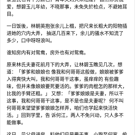
爱，想碧玉儿年幼，不晓那事，未免失於检点，不避她耳
目。
一日饭後，林朝英抱张余儿上榻，把尺来长粗大的阳物插
进她的穴内大弄， 抽送几百来下，余儿的骚水不知流了
多少，口中呀呀浪叫。
谁知房内有对鸳鸯，房外也有对鸳鸯。
原来林氏夫妻花前月下的大弄，让林碧玉瞧见几次，想
道：「爹爹和娘娘也 像我和何哥哥这般做，娘娘被爹爹
入得爽快大叫，我和何哥哥干这事，虽痒痒的 有些趣
味，但并未像娘娘要死要活的。爹爹的肉棍怎的那样大，
比我的手臂还粗。」 又想：「爹爹娘娘是夫妻，所以干
这事，我和何哥哥干这事，是不是也是夫妻呢？ 何不叫
何哥哥来望望爹爹娘娘怎样弄，咱们也学起来快活快
活。」回到学里，告 诉何江，两人不免兴动，只人多不
能做事。
这日，见父母进房，料他们应是要干事，小跑至何家，偷