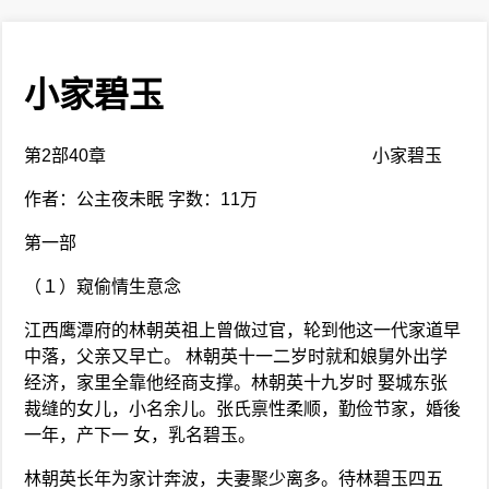
小家碧玉
第2部40章 小家碧玉
作者：公主夜未眠 字数：11万
第一部
（１）窥偷情生意念
江西鹰潭府的林朝英祖上曾做过官，轮到他这一代家道早
中落，父亲又早亡。 林朝英十一二岁时就和娘舅外出学
经济，家里全靠他经商支撑。林朝英十九岁时 娶城东张
裁缝的女儿，小名余儿。张氏禀性柔顺，勤俭节家，婚後
一年，产下一 女，乳名碧玉。
林朝英长年为家计奔波，夫妻聚少离多。待林碧玉四五