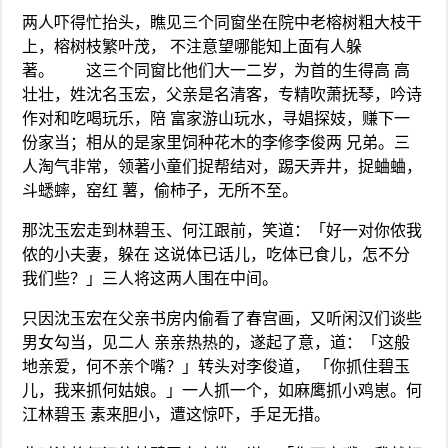
两人吓得忙抬头，瞧见三个同窗坐在院中老榕树粗大枝干
上，榕树枝繁叶茂， 不注意望哪能知上面有人躲
著。 这三个同窗比他们大一二岁，为首的生得高 高
壮壮，姓沈名玉宏，父亲是名清客，专精吹萧抚琴，吟诗
作对和吃喝玩乐，陪 富家游山玩水，寻娼探妓，赚下一
份家当；相从的是家里饲种花木的李修李俊两 兄弟。三
人淘气非常，领著小童们捉帮结对，踢天弄井，捉蛐蛐，
斗蟋蟀，窑红 薯，偷柿子，无所不至。
那沈玉宏走到林碧玉、何江跟前，笑道：「好一对你侬我
侬的小夫妻，躲在 这说体已话儿，吃体已食儿，怎不分
我们些？」三人将这两人围在中间。
只因沈玉宏在父亲书房内偷看了春宫画，又听闲汉们谈些
男女勾当，见二人 亲亲热热的，遂起了意，道：「这般
地亲爱，何不亲个嘴？」转头对李俊道， 「你抓住碧玉
儿，我来抓何姑娘。」一人抓一个，如麻鹰抓小鸡崽。何
江林碧玉 素来胆小，遭这惊吓，手足无措。