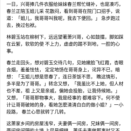
一日，兴哥捧几件衣服给妹妹春兰帮忙缝补，也是凑巧，
春兰正陪玉姐儿采 花散闷，看到哥哥在院门口招手，说
道：「姐儿，我哥哥叫我呢，我去下便回。」 急步跑过
去，挽过包袱。
林碧玉站在柳树下，远远望著萧兴哥，心如鼓擂，脚如踩
在云絮，软软的使 不上力，虚虚的踏不到地，一腔的心
事。
春兰走回头，想对碧玉交待几句，见她嫩脸飞红霞，杏眼
含烟，羞羞怯怯， 定定地饧在哥哥身上，诧异不已，暗
想：「玉姐儿想是思春了，连日茶饭不思， 瞧这情形，
多半是为了哥哥。」转念又想，「我虽比不上她，但人材
也不差，祖 上又是亲戚，偏她会投胎，让我侍候她。」
又想，「哥哥那物事大，我是经事的 都难容下。何不使
计让哥哥破她的身，看她怎麽清清白白的做小姐？」一小
段路， 春兰心思就转了几转。
这萧家乡间的房屋浅窄，夫妻俩一间房，兄妹俩一间房，
两间房间隔的土墙 上尽是细缝。萧氏夫妻做那事时又不