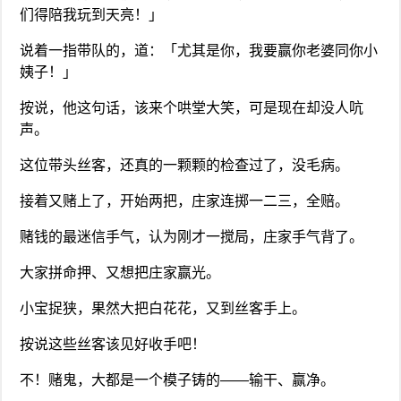
们得陪我玩到天亮！」
说着一指带队的，道：「尤其是你，我要赢你老婆同你小
姨子！」
按说，他这句话，该来个哄堂大笑，可是现在却没人吭
声。
这位带头丝客，还真的一颗颗的检查过了，没毛病。
接着又赌上了，开始两把，庄家连掷一二三，全赔。
赌钱的最迷信手气，认为刚才一搅局，庄家手气背了。
大家拼命押、又想把庄家赢光。
小宝捉狭，果然大把白花花，又到丝客手上。
按说这些丝客该见好收手吧！
不！赌鬼，大都是一个模子铸的——输干、赢净。