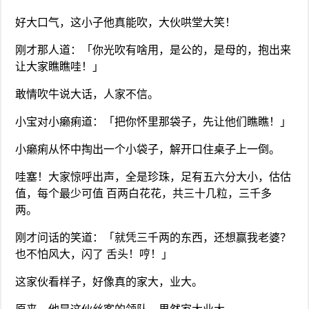
好大口气，这小子他真能吹，大伙哄堂大笑！
刚才那人道：「你光吹有啥用，是公的，是母的，抱出来
让大家瞧瞧哇！」
敢情吹牛说大话，人家不信。
小宝对小癞痢道：「把你怀里那袋子，先让他们瞧瞧！」
小癞痢从怀中掏出一个小袋子，解开口住桌子上一倒。
哇塞！大家惊呼出声，全是珍珠，足有五六分大小，估估
值，每个最少可值 百两白花花，共三十几粒，三千多
两。
刚才问话的笑道：「就凭三千两的东西，还想赢我老婆？
也不怕风大，闪了 舌头！哼！」
这家伙看样子，好像真的家大，业大。