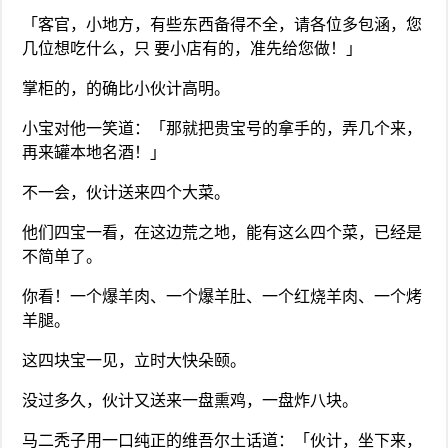
「客官，小地方，有些东西备得不全，请各位多包涵，您
几位想吃什么，只 要小店有的，准先给您做！」
掌柜的，的确比小伙计高明。
小宝对他一笑道：「那就把贵宝号的拿手的，弄几个来，
再来罐本地名酒！」
不一会，伙计送来四个大菜。
他们四宝一看，在这边荒之地，能有这么四个菜，已经是
不简单了。
你看！一个爆羊肉、一个爆羊肚、一个红烧羊肉、一个烤
羊腿。
这四块宝一见，立时大快朵颐。
没过多久，伙计又送来一盘熏鸡，一盘炸八块。
马二秃子用一口纯正的维吾尔土话道：「伙计，坐下来，