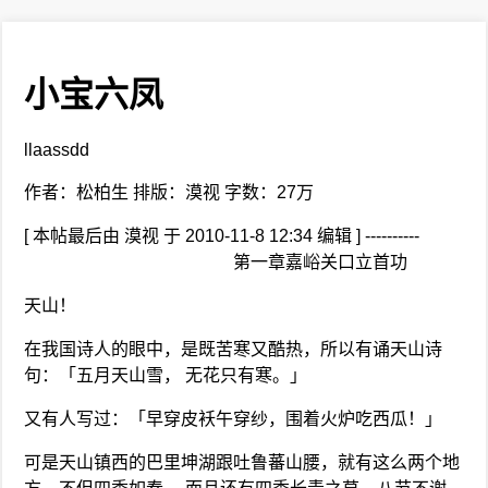
小宝六凤
llaassdd
作者：松柏生 排版：漠视 字数：27万
[ 本帖最后由 漠视 于 2010-11-8 12:34 编辑 ] ----------
第一章嘉峪关口立首功
天山！
在我国诗人的眼中，是既苦寒又酷热，所以有诵天山诗
句：「五月天山雪， 无花只有寒。」
又有人写过：「早穿皮袄午穿纱，围着火炉吃西瓜！」
可是天山镇西的巴里坤湖跟吐鲁蕃山腰，就有这么两个地