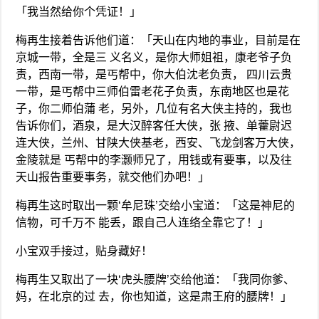
「我当然给你个凭证！」
梅再生接着告诉他们道：「天山在内地的事业，目前是在
京城一带，全是三 义名义，是你大师姐祖，康老爷子负
责，西南一带，是丐帮中，你大伯沈老负责， 四川云贵
一带，是丐帮中三师伯雷老花子负责，东南地区也是花
子，你二师伯蒲 老，另外，几位有名大侠主持的，我也
告诉你们，酒泉，是大汉醉客任大侠，张 掖、单藿尉迟
连大侠，兰州、甘陕大侠基老，西安、飞龙剑客万大侠，
金陵就是 丐帮中的李灏师兄了，用钱或有要事，以及往
天山报告重要事务，就交他们办吧！」
梅再生这时取出一颗‘牟尼珠’交给小宝道：「这是神尼的
信物，可千万不 能丢，跟自己人连络全靠它了！」
小宝双手接过，贴身藏好！
梅再生又取出了一块‘虎头腰牌’交给他道：「我同你爹、
妈，在北京的过 去，你也知道，这是肃王府的腰牌！」