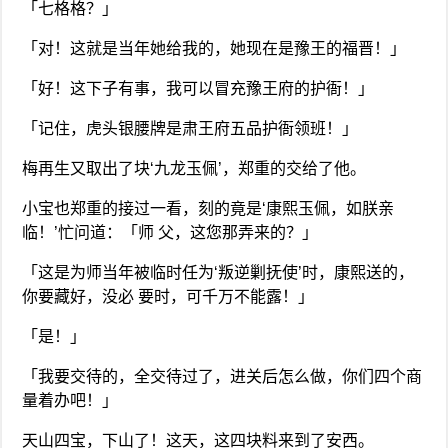
「七格格？」
「对！这就是当年她给我的，她现在是豫王的福晋！」
「好！这下子有事，我可以冒充豫王府的护衙！」
「记住，虎头银腰牌是肃王府五品护衙领班！」
梅再生又取出了块‘九龙玉佩’，郑重的交给了他。
小宝也郑重的接过一看，刻的竟是‘康熙玉佩，如朕亲
临！’忙问道：「师 父，这您那弄来的？」
「这是为师当年被临时任为‘叛逆剿抚使’时，康熙送的，
你要藏好，没必 要时，可千万不能露！」
「是！」
「我要交待的，全交待过了，进关后怎么做，你们四个商
量着办吧！」
天山四宝，下山了！这天，这四块料来到了安西。