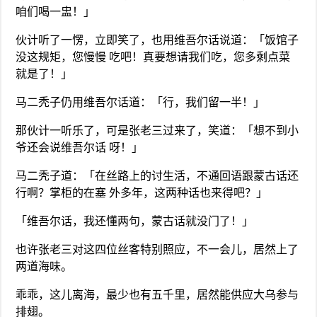
咱们喝一盅！」
伙计听了一愣，立即笑了，也用维吾尔话说道：「饭馆子
没这规矩，您慢慢 吃吧！真要想请我们吃，您多剩点菜
就是了！」
马二秃子仍用维吾尔话道：「行，我们留一半！」
那伙计一听乐了，可是张老三过来了，笑道：「想不到小
爷还会说维吾尔话 呀！」
马二秃子道：「在丝路上的讨生活，不通回语跟蒙古话还
行啊？掌柜的在塞 外多年，这两种话也来得吧？」
「维吾尔话，我还懂两句，蒙古话就没门了！」
也许张老三对这四位丝客特别照应，不一会儿，居然上了
两道海味。
乖乖，这儿离海，最少也有五千里，居然能供应大乌参与
排翅。