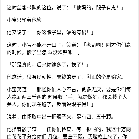
这时丝客带队的这位，说了：「他妈的，骰子有鬼！」
小宝只望着他笑！
他又说了：「你这骰子里，灌的有铅！」
这时，小宝不能不开口了，笑道：「老哥啊！刚才你们赢
的时候，骰子里怎 么没灌铅哪！」
「那是真的，后来你输多了，换了！」
他这话，很有扇动性，赢钱的走了，剩正的全是输家。
小宝笑道：「都怪你们人心不古，贪多无厌，要是你们每
人赢到两三千两的 时候收了手，就是做梦，都会搂个大
美人，你们现在输了，反而说骰子假！」
说着，由怀取中出一把骰子来，足有四、五十颗。
他指着骰子道：「任你们检查、有一颗假的，我这十万两
白花花平分给你们 几位，要全不假，我赌瘾上来了，你