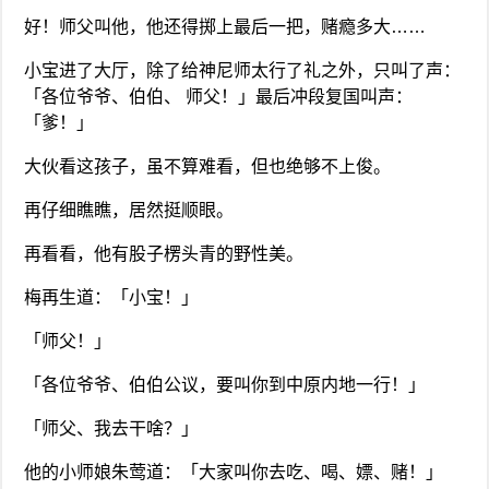
好！师父叫他，他还得掷上最后一把，赌瘾多大……
小宝进了大厅，除了给神尼师太行了礼之外，只叫了声：
「各位爷爷、伯伯、 师父！」最后冲段复国叫声：
「爹！」
大伙看这孩子，虽不算难看，但也绝够不上俊。
再仔细瞧瞧，居然挺顺眼。
再看看，他有股子楞头青的野性美。
梅再生道：「小宝！」
「师父！」
「各位爷爷、伯伯公议，要叫你到中原内地一行！」
「师父、我去干啥？」
他的小师娘朱莺道：「大家叫你去吃、喝、嫖、赌！」