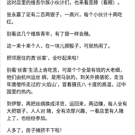
这时店里的维吾尔族小伙计们，也来看歪脖（看眼）。
张永赢了足有二百两银子，一高兴，每个小伙计十两吃
红。
别看这几个维族青年，有了银一样会赌。
这一来十来个人，在一块儿掷骰子，可就热闹了。
把邻居住的真‘丝客’，全吵起来啦！
别看‘丝客’生活上肯吃苦，可是个个全是有钱的大老细，
他们由杭州运丝 绸，是用马驮的，到关外换骆驼，走当
年唐僧所走过的‘火焰山’，冒着摄氏八 十度的高温，过中
国里约热内。
到伊黎，再把丝绸换成洋货，运回来，两边赚，每人全有
大把银子，人人对 赌，全有浓厚兴趣，一看店里有人赌
上了，也纷纷参加。
人多了，房子摊挤不下啦！