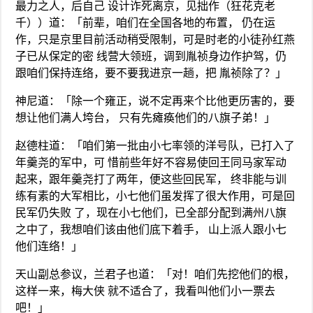
最力之人，后自己 设计诈死离京，见拙作（狂花克老
千））道：「前辈，咱们在全国各地的布置， 仍在运
作，只是京里目前活动稍受限制，可是时老的小徒孙红燕
子已从保定的密 线营大领班，调到胤祯身边作护驾，仍
跟咱们保持连络，要不要我进京一趟，把 胤祯除了？」
神尼道：「除一个雍正，说不定再来个比他更历害的，要
想让他们满人垮台， 只有先瘫痪他们的八旗子弟！」
赵德柱道：「咱们第一批由小七率领的洋号队，已打入了
年羹尧的军中，可 惜前些年好不容易使回王同马家军动
起来，跟年羹尧打了两年，便这些回民军， 终非能与训
练有素的大军相比，小七他们虽发挥了很大作用，可是回
民军仍失败 了，现在小七他们，已全部分配到满州八旗
之中了，我想咱们该由他们底下着手， 山上派人跟小七
他们连络！」
天山副总参议，兰君子也道：「对！咱们先挖他们的根，
这样一来，梅大侠 就不适合了，我看叫他们小一票去
吧！」