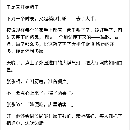
于是又开始赌了！
不到一个时辰，又是稍瓜打驴——去了大半。
按说现在每个丝家手上都有一两千银子了，该好手了，可
是天底下的赌鬼， 都是一个师父传下来的——输乾、赢
净，赢了那么多，比这趟辛苦了大半年贩货 所赚的还
多，硬是还想多赢。
天晚了，点上了外国进口的大煤气灯，把大厅照的如同白
昼。
张永相，立叫厨房，准备餐点。
不一会点心上来了，摆了两桌子。
张永道：「随便吃，店里请客！」
好！他还会伺侯局呢！赢了钱的，精神都好，每人都抓了
把点心，边吃边赌。