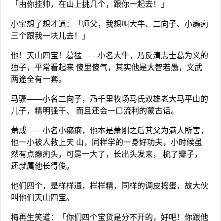
「由你挂帅，在山上挑几个，跟你一起去！」
小宝想了想才道：「师父，我想叫大牛、二向子、小癞痢
三个跟我一块儿去！」
他！天山四宝！葛猛——小名大牛，乃反清志士葛为义的
独子，平常看起来 傻里傻气，其实他是大智若愚，文武
两途全有一套。
马骥——小名二向子，乃千里牧场马氏双雄老大马平山的
儿子，精明强干、 而且还会一口流利的蒙古话。
萧成——小名小癞痢，他本是萧刚之后其父为满人所害，
他一小被人救上天 山，同样学的一身好功夫，小时候虽
然有点癞痢头，可是一大了，长出头发来， 梳了瓣子，
还就属他长得俊。
他们四个，是样样通，样样精，同样的调皮捣蛋，故大伙
叫他们天山四宝。
梅再生笑道：「你们四个宝货是分不开的，好吧！你跟他