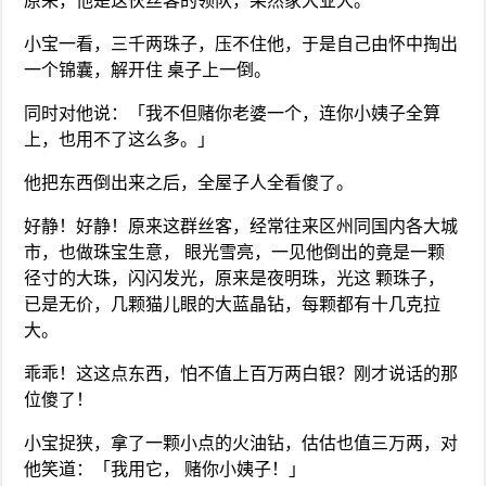
原来，他是这伙丝客的领队，果然家大业大。
小宝一看，三千两珠子，压不住他，于是自己由怀中掏出
一个锦囊，解开住 桌子上一倒。
同时对他说：「我不但赌你老婆一个，连你小姨子全算
上，也用不了这么多。」
他把东西倒出来之后，全屋子人全看傻了。
好静！好静！原来这群丝客，经常往来区州同国内各大城
市，也做珠宝生意， 眼光雪亮，一见他倒出的竟是一颗
径寸的大珠，闪闪发光，原来是夜明珠，光这 颗珠子，
已是无价，几颗猫儿眼的大蓝晶钻，每颗都有十几克拉
大。
乖乖！这这点东西，怕不值上百万两白银？刚才说话的那
位傻了！
小宝捉狭，拿了一颗小点的火油钻，估估也值三万两，对
他笑道：「我用它， 赌你小姨子！」