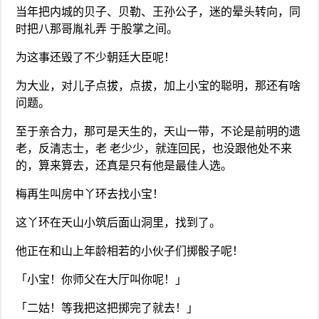
当年把内城的贝子、贝勒、王孙公子，迷的晕头转向，同
时把八那哥胤礼弄 于股掌之间。
为这事还毁了不少朝廷大臣呢！
为大业，对儿子点拔，点拔，加上小宝的聪明，那还有啥
问题。
至于亲合力，那可是天生的，天山一带，不论是前明的遗
老，反清志士，老 老少少，就连回民，也没跟他处不来
的，算来算去，还真是只有他是最佳人选。
梅再生叫房中丫环去找小宝！
这丫环在天山小筑后面山洞里，找到了。
他正在和山上年龄相若的小伙子们掷骰子呢！
「小宝！你师父在大厅叫你呢！」
「二姑！等我把这把掷完了就去！」