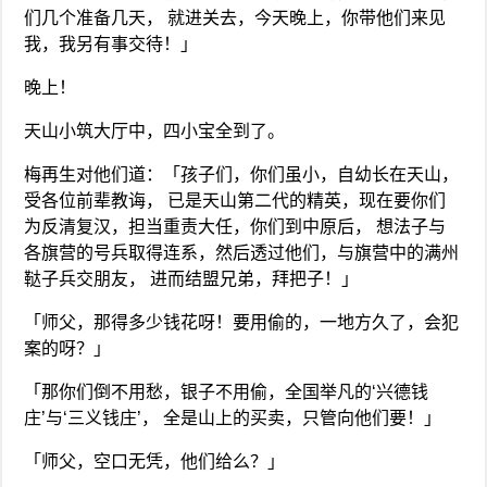
们几个准备几天， 就进关去，今天晚上，你带他们来见
我，我另有事交待！」
晚上！
天山小筑大厅中，四小宝全到了。
梅再生对他们道：「孩子们，你们虽小，自幼长在天山，
受各位前辈教诲， 已是天山第二代的精英，现在要你们
为反清复汉，担当重责大任，你们到中原后， 想法子与
各旗营的号兵取得连系，然后透过他们，与旗营中的满州
鞑子兵交朋友， 进而结盟兄弟，拜把子！」
「师父，那得多少钱花呀！要用偷的，一地方久了，会犯
案的呀？」
「那你们倒不用愁，银子不用偷，全国举凡的‘兴德钱
庄’与‘三义钱庄’， 全是山上的买卖，只管向他们要！」
「师父，空口无凭，他们给么？」