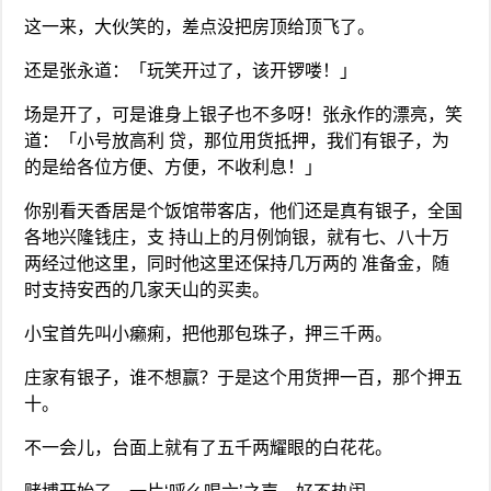
这一来，大伙笑的，差点没把房顶给顶飞了。
还是张永道：「玩笑开过了，该开锣喽！」
场是开了，可是谁身上银子也不多呀！张永作的漂亮，笑
道：「小号放高利 贷，那位用货抵押，我们有银子，为
的是给各位方便、方便，不收利息！」
你别看天香居是个饭馆带客店，他们还是真有银子，全国
各地兴隆钱庄，支 持山上的月例饷银，就有七、八十万
两经过他这里，同时他这里还保持几万两的 准备金，随
时支持安西的几家天山的买卖。
小宝首先叫小癞痢，把他那包珠子，押三千两。
庄家有银子，谁不想赢？于是这个用货押一百，那个押五
十。
不一会儿，台面上就有了五千两耀眼的白花花。