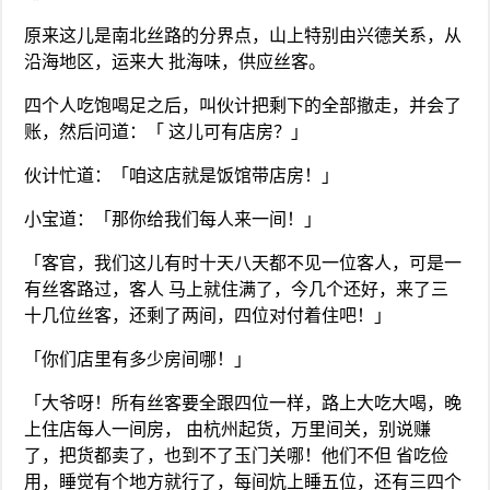
原来这儿是南北丝路的分界点，山上特别由兴德关系，从
沿海地区，运来大 批海味，供应丝客。
四个人吃饱喝足之后，叫伙计把剩下的全部撤走，并会了
账，然后问道：「 这儿可有店房？」
伙计忙道：「咱这店就是饭馆带店房！」
小宝道：「那你给我们每人来一间！」
「客官，我们这儿有时十天八天都不见一位客人，可是一
有丝客路过，客人 马上就住满了，今几个还好，来了三
十几位丝客，还剩了两间，四位对付着住吧！」
「你们店里有多少房间哪！」
「大爷呀！所有丝客要全跟四位一样，路上大吃大喝，晚
上住店每人一间房， 由杭州起货，万里间关，别说赚
了，把货都卖了，也到不了玉门关哪！他们不但 省吃俭
用，睡觉有个地方就行了，每间炕上睡五位，还有三四个