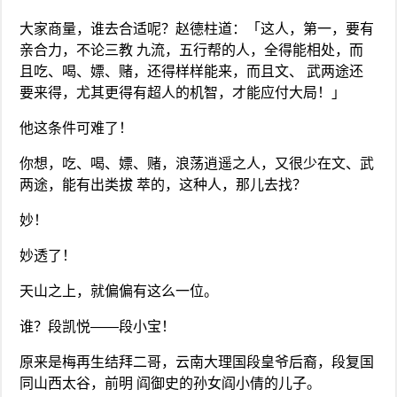
大家商量，谁去合适呢？赵德柱道：「这人，第一，要有
亲合力，不论三教 九流，五行帮的人，全得能相处，而
且吃、喝、嫖、赌，还得样样能来，而且文、 武两途还
要来得，尤其更得有超人的机智，才能应付大局！」
他这条件可难了！
你想，吃、喝、嫖、赌，浪荡逍遥之人，又很少在文、武
两途，能有出类拔 萃的，这种人，那儿去找？
妙！
妙透了！
天山之上，就偏偏有这么一位。
谁？段凯悦——段小宝！
原来是梅再生结拜二哥，云南大理国段皇爷后裔，段复国
同山西太谷，前明 阎御史的孙女阎小倩的儿子。