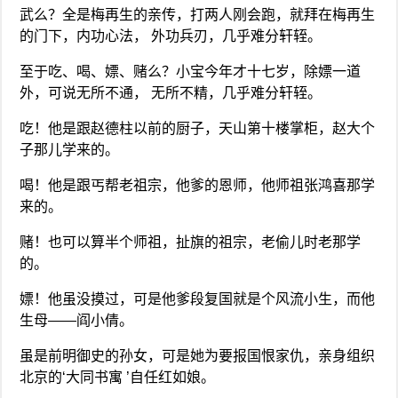
武么？全是梅再生的亲传，打两人刚会跑，就拜在梅再生
的门下，内功心法， 外功兵刃，几乎难分轩轾。
至于吃、喝、嫖、赌么？小宝今年才十七岁，除嫖一道
外，可说无所不通， 无所不精，几乎难分轩轾。
吃！他是跟赵德柱以前的厨子，天山第十楼掌柜，赵大个
子那儿学来的。
喝！他是跟丐帮老祖宗，他爹的恩师，他师祖张鸿喜那学
来的。
赌！也可以算半个师祖，扯旗的祖宗，老偷儿时老那学
的。
嫖！他虽没摸过，可是他爹段复国就是个风流小生，而他
生母——阎小倩。
虽是前明御史的孙女，可是她为要报国恨家仇，亲身组织
北京的‘大同书寓 ’自任红如娘。