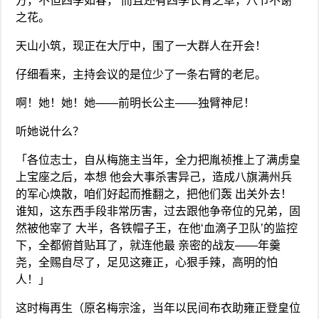
方，不但四季如春， 而且还有四季长青之草，八节不谢
之花。
天山小筑，现正在大厅中，围了一大群人在开会！
仔细看来，主持会议的是位少了一条右臂的老尼。
啊！她！她！她——前明长公主——独臂神尼！
听她说什么？
「各位志士，自从梅施主当年，全力把胤祯推上了满虏皇
上宝座之后，本想 他会大事杀害异己，造成八旗满州兵
的军心焕散，咱们好起而推翻之，把他们轰 出关外去！
谁知，这东西手段非常历害，过去跟他争帝位的兄弟，固
然被他宰了 大半，各铁帽子王，在他‘血滴子卫队’的监控
下，全都俯首贴耳了，就连他最 亲密的战友——年羹
尧，全赐自尽了，足见这雍正，心狠手辣，高明的怕
人！」
这时梅再生（原名梅宗淦，当年以民间布衣助雍正登皇位