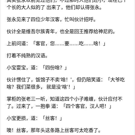
其实张永以前见过他们，不过那时人他们还小，现在已个
个长的大人似的了 出来了，他们却认得张永。
张永见来了四位少年汉客，忙叫伙计招呼。
伙计全是维吾尔族青年，也全是回王推荐给神尼的。
上前问道：「客官，您……要……吃……啥！」
打着不纯熟的汉语。
小宝耍宝，道：「四份啥？」
伙计愣住了，饭馆子不卖‘啥！’，但仍陪笑道：「大爷吃
啥？我们菜很多， 就是没‘啥’！」
掌柜的张老三一听，知道这四个小子难缠，伙计应付不
了。过来了，一抱拳 道：「四个客官，汉人吧！」
小宝更损，道：「丝客！」
噢！丝客，那年头这条路上丝客可太吃香了。