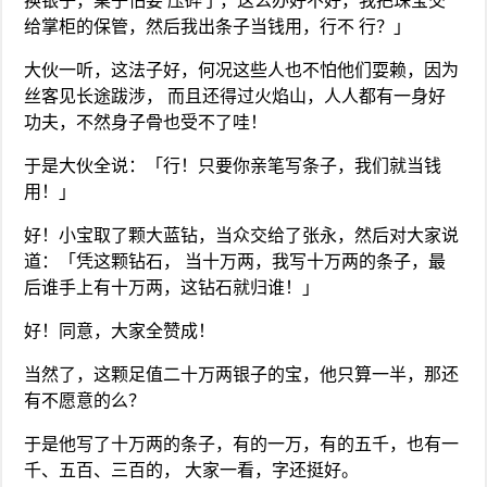
换银子，桌子怕要 压碎了，这么办好不好，我把珠宝交
给掌柜的保管，然后我出条子当钱用，行不 行？」
大伙一听，这法子好，何况这些人也不怕他们耍赖，因为
丝客见长途跋涉， 而且还得过火焰山，人人都有一身好
功夫，不然身子骨也受不了哇！
于是大伙全说：「行！只要你亲笔写条子，我们就当钱
用！」
好！小宝取了颗大蓝钻，当众交给了张永，然后对大家说
道：「凭这颗钻石， 当十万两，我写十万两的条子，最
后谁手上有十万两，这钻石就归谁！」
好！同意，大家全赞成！
当然了，这颗足值二十万两银子的宝，他只算一半，那还
有不愿意的么？
于是他写了十万两的条子，有的一万，有的五千，也有一
千、五百、三百的， 大家一看，字还挺好。