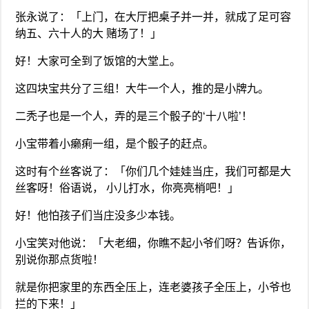
张永说了：「上门，在大厅把桌子并一并，就成了足可容
纳五、六十人的大 赌场了！」
好！大家可全到了饭馆的大堂上。
这四块宝共分了三组！大牛一个人，推的是小牌九。
二秃子也是一个人，弄的是三个骰子的‘十八啦’！
小宝带着小癞痢一组，是个骰子的赶点。
这时有个丝客说了：「你们几个娃娃当庄，我们可都是大
丝客呀！俗语说， 小儿打水，你亮亮梢吧！」
好！他怕孩子们当庄没多少本钱。
小宝笑对他说：「大老细，你瞧不起小爷们呀？告诉你，
别说你那点货啦！
就是你把家里的东西全压上，连老婆孩子全压上，小爷也
拦的下来！」