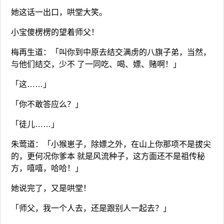
她这话一出口，哄堂大笑。
小宝傻楞楞的望着师父！
梅再生道：「叫你到中原去结交满虏的八旗子弟，当然，
与他们结交，少不 了一同吃、喝、嫖、赌啊！」
「这……」
「你不敢答应么？」
「徒儿……」
朱莺道：「小猴崽子，除嫖之外，在山上你那项不是拔尖
的，更何况你爹本 就是风流种子，这方面还不是祖传秘
方，嘻嘻，哈哈！」
她说完了，又是哄堂！
「师父，我一个人去，还是跟别人一起去？」