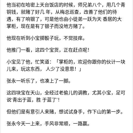
他当初在哈密上天台饭店的时候，师兄弟八个，用几个青
铜钱，就赌了好几 年，从梅总巡查，改善了他们的待
遇，有了响银了，可是他也由小徒弟一跃为天 香居的大
掌柜，现在是有了银子而没地方赌了。
他现在听到小宝掷骰子玩，不觉技痒。
他推门一看，这四个宝货，正在赶点呢！
小宝见了他，忙笑道：「掌柜的，欢迎你跟你的伙计一块
儿来，玩这东西， 人少了没意思！」
张永一听乐了，也凑上了一脚。
这四块宝在天山，全经过老偷儿的调教，尤其小宝，足可
说‘青出于蓝，胜 于蓝了’！
但他们是有意引人来赌，想试试身手，作下山的第一步。
张永今天一上来，手风非常顺，一路赢。