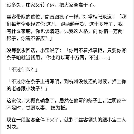
没多久，庄家又转了运，把大家全赢干了。
丝客带队的这位，简直跟疯了一样，对掌柜张永道：「我
们每年全要经过你 这儿，跑两趟丝货，这十多年了，我
有什么家底，你也该清楚、凭我这人格，向 你借一万两
银子，你答不答应？」
没等张永回话，小宝说了：「你用不着找掌柜，只要你写
条子咱就当钱用， 你也可以写十万两，不过……」
「不过什么？」
「不过你在条子上得写明，到杭州没钱还的时候，押上你
的老婆跟小姨子！」
这家伙，大概真输急了，居然在他写的条子上，注明家产
不足时，甘愿以妻、 姨为抵。
现在一般赌客全停下来了，就剩了丝客领头的跟小宝二人
对决。