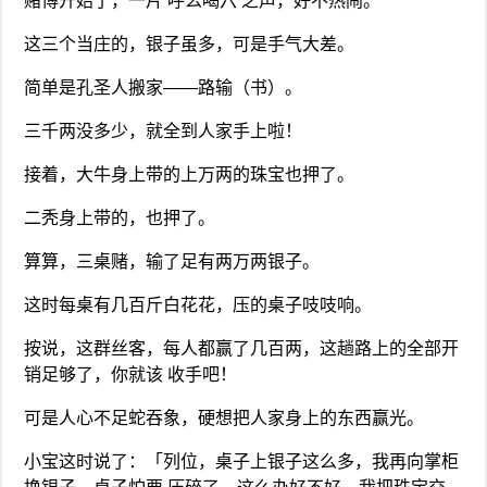
赌博开始了，一片‘呼么喝六’之声，好不热闹。
这三个当庄的，银子虽多，可是手气大差。
简单是孔圣人搬家——路输（书）。
三千两没多少，就全到人家手上啦！
接着，大牛身上带的上万两的珠宝也押了。
二秃身上带的，也押了。
算算，三桌赌，输了足有两万两银子。
这时每桌有几百斤白花花，压的桌子吱吱响。
按说，这群丝客，每人都赢了几百两，这趟路上的全部开
销足够了，你就该 收手吧！
可是人心不足蛇吞象，硬想把人家身上的东西赢光。
小宝这时说了：「列位，桌子上银子这么多，我再向掌柜