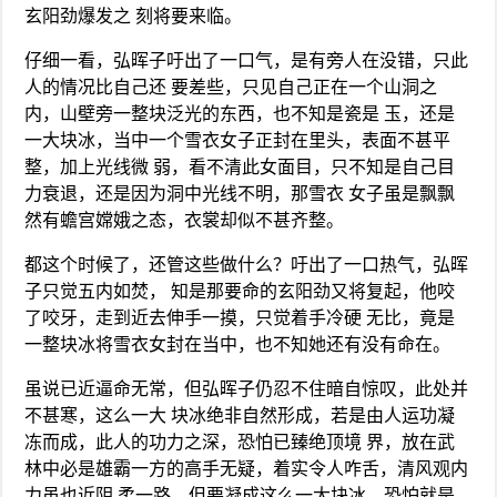
玄阳劲爆发之 刻将要来临。
仔细一看，弘晖子吁出了一口气，是有旁人在没错，只此
人的情况比自己还 要差些，只见自己正在一个山洞之
内，山壁旁一整块泛光的东西，也不知是瓷是 玉，还是
一大块冰，当中一个雪衣女子正封在里头，表面不甚平
整，加上光线微 弱，看不清此女面目，只不知是自己目
力衰退，还是因为洞中光线不明，那雪衣 女子虽是飘飘
然有蟾宫嫦娥之态，衣裳却似不甚齐整。
都这个时候了，还管这些做什么？吁出了一口热气，弘晖
子只觉五内如焚， 知是那要命的玄阳劲又将复起，他咬
了咬牙，走到近去伸手一摸，只觉着手冷硬 无比，竟是
一整块冰将雪衣女封在当中，也不知她还有没有命在。
虽说已近逼命无常，但弘晖子仍忍不住暗自惊叹，此处并
不甚寒，这么一大 块冰绝非自然形成，若是由人运功凝
冻而成，此人的功力之深，恐怕已臻绝顶境 界，放在武
林中必是雄霸一方的高手无疑，着实令人咋舌，清风观内
力虽也近阴 柔一路，但要凝成这么一大块冰，恐怕就是