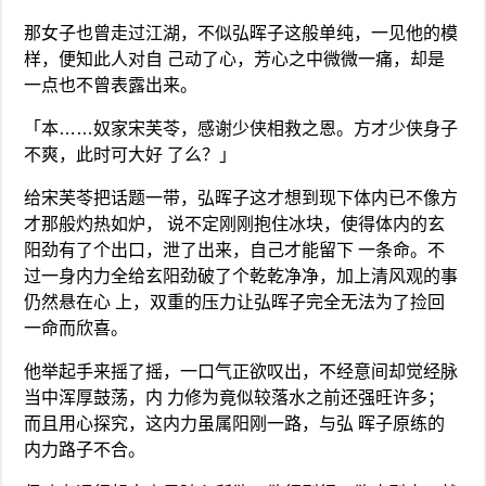
那女子也曾走过江湖，不似弘晖子这般单纯，一见他的模
样，便知此人对自 己动了心，芳心之中微微一痛，却是
一点也不曾表露出来。
「本……奴家宋芙苓，感谢少侠相救之恩。方才少侠身子
不爽，此时可大好 了么？」
给宋芙苓把话题一带，弘晖子这才想到现下体内已不像方
才那般灼热如炉， 说不定刚刚抱住冰块，使得体内的玄
阳劲有了个出口，泄了出来，自己才能留下 一条命。不
过一身内力全给玄阳劲破了个乾乾净净，加上清风观的事
仍然悬在心 上，双重的压力让弘晖子完全无法为了捡回
一命而欣喜。
他举起手来摇了摇，一口气正欲叹出，不经意间却觉经脉
当中浑厚鼓荡，内 力修为竟似较落水之前还强旺许多；
而且用心探究，这内力虽属阳刚一路，与弘 晖子原练的
内力路子不合。