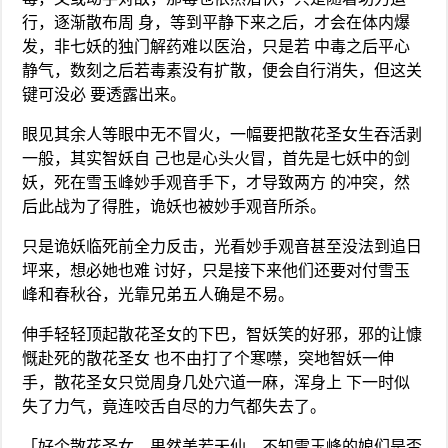
行，逐渐散布周 身，等到平静下来之后，才会在体内爆
发，非七妖的独门解药难以医治，只是若 中毒之后平心
静气，数刻之后若毒素没有扩散，便会自行消失，但这关
键可没必 要透露出来。
眼见其余人等眼中无不冒火，一幅要把散花圣女生吞活剥
一般，其实智妖自 己也是心头火冒，首先是七妖中的剑
妖，死在雪玉峰妙手观音手下，才导致两方 的冲突，然
后此战为了得胜，诡妖也被妙手观音所杀。
只是诡妖临死前全力反击，光看妙手观音甚至没法到追日
坪来，想必她也难 讨好，只是接下来他们还要对付雪玉
峰和春秋谷，光靠兄弟五人确是不易。
伸手轻轻顶起散花圣女的下巴，智妖笑的好邪，邪的让慷
慨赴死的散花圣女 也不由打了个寒噤，突地智妖一伸
手，散花圣女只觉周身几处穴道一麻，浑身上 下一时似
失了力气，竟连咬舌自尽的力气都失去了。
「好个散花圣女，果然美若天仙，不知雪玉峰的娘们是否