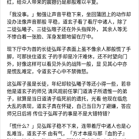
红，给众人带来的震撼仍是那般难以平复。
「我没事。」勉强让声音平稳下来，坐回蒲团上的动作却
没办法像声音那般 平稳，道玄子看了看厅中诸人，除了
二徒弘曦子、三徒弘暄子还在外头指挥外， 其余人等无
不惨白着一张脸、浑身发颤地留在厅中。
现下厅中为首的长徒弘晖子表面上虽不像余人那般慌了手
脚，可那扶住道玄 子的手却是冷汗难休，还不时望向门
外，好像这样可以看见外头的战阵一般，显 见其心中亦
是慌乱难定，令道玄子心中不禁微怒。
这弘晖子虽是长徒，年纪却较弘曦子等还小得一些，若非
他是道玄子的师兄 清风观前任掌门道清子所遗惟一的弟
子，就算是当日道清子临死前的遗托，光看 他现在临危
大乱的表现，道玄子真在怀疑，自己当日为了避嫌，答应
师兄日后将 传位于弘晖子的事是不是大错特错？
「慌什么？」见弘晖子稳不下来，连带着厅中诸人也是心
乱难当，道玄子不 由有气，「方才本座与那『血豹子』