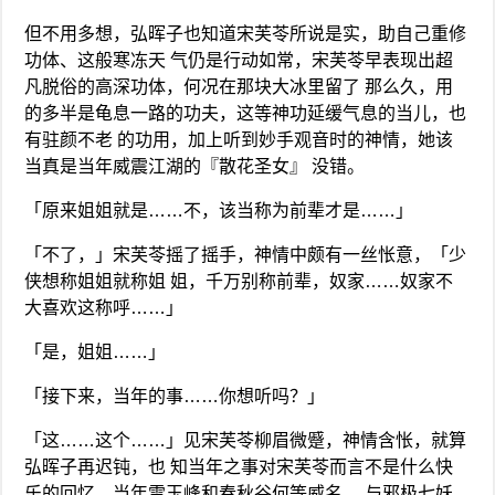
但不用多想，弘晖子也知道宋芙苓所说是实，助自己重修
功体、这般寒冻天 气仍是行动如常，宋芙苓早表现出超
凡脱俗的高深功体，何况在那块大冰里留了 那么久，用
的多半是龟息一路的功夫，这等神功延缓气息的当儿，也
有驻颜不老 的功用，加上听到妙手观音时的神情，她该
当真是当年威震江湖的『散花圣女』 没错。
「原来姐姐就是……不，该当称为前辈才是……」
「不了，」宋芙苓摇了摇手，神情中颇有一丝怅意，「少
侠想称姐姐就称姐 姐，千万别称前辈，奴家……奴家不
大喜欢这称呼……」
「是，姐姐……」
「接下来，当年的事……你想听吗？」
「这……这个……」见宋芙苓柳眉微蹙，神情含怅，就算
弘晖子再迟钝，也 知当年之事对宋芙苓而言不是什么快
乐的回忆，当年雪玉峰和春秋谷何等威名， 与邪极七妖