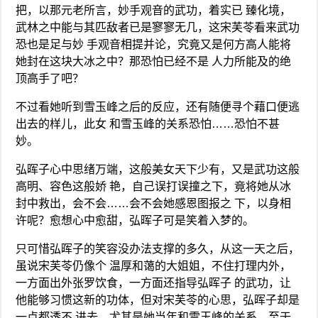
把，以那元老所言，妙手观音的武功，着实已 臻化境，
武林之中能与其匹敌者已是寥寥无几，这宋芙苓看来武功
恐也是足与妙 手观音相提并论，究竟又是何方高人能将
她封在这块大冰之中？那恐怕已经不是 人力所能及的绝
顶高手了吧？
不过看她听到雪玉峰之后的反应，还有随便寻个藉口便逃
出去的样儿，此女 和雪玉峰的关系恐怕……恐怕不甚
妙。
弘晖子心中思绪万端，这般美女天下少有，又是武功这般
高明、容色这般娇 艳，自己误打误撞之下，竟将她从冰
封中救出，会不会……会不会她感恩图报之 下，以身相
许呢？愈想心中愈甜，弘晖子可是笑着入梦的。
只可惜弘晖子的笑容没办法支撑的多久，从这一天之后，
虽说宋芙苓仍像个 温厚和蔼的大姐姐，不住打理内外，
一方面出外张罗饮食，一方面还指导弘晖子 的武功，让
他能够习惯这新的功体，但对宋芙苓的心思，弘晖子却是
一点都透不 进去，尤其是她当年和雪玉峰的关系，至于