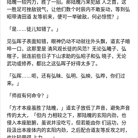
陆魄一较内力，胜了一招。那陆魄乃来犯敌 人之首，这
一胜足可挫敌锐气，让他们数个时辰内不敢妄动，等到弘
昭带清田道 友等前来，便可一举破敌，何必惊慌？」
「是……徒儿知错了。」
见弘晖子表面知错，眼神仍动不动就往外头飘，道玄子暗
啐一口，这那里是 清风观长徒的风范？无论弘曦子、弘
暄子，就连前些日子下山求助的弘昭子和弘 晓子，无论
武功或修养，都比之这弘晖子好得太多了。
「弘晖……呃，还有弘昧、弘明、弘映、弘晔，你们过
来。」
「师叔有何命令？」
「方才本座虽胜了陆魄，」道玄子放低了声音，避免声音
传的太大，「但内 力相较之下，那陆魄的玄阳内劲，也
侵入本座脏腑，虽说并没吃亏，但若能由你 们运功，分
段汲出本座体内的玄阳内劲，之后配合道友等反攻之时，
也比较用得 上力……」