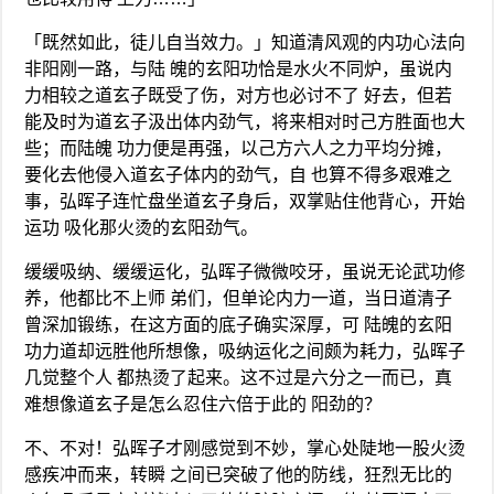
「既然如此，徒儿自当效力。」知道清风观的内功心法向
非阳刚一路，与陆 魄的玄阳功恰是水火不同炉，虽说内
力相较之道玄子既受了伤，对方也必讨不了 好去，但若
能及时为道玄子汲出体内劲气，将来相对时己方胜面也大
些；而陆魄 功力便是再强，以己方六人之力平均分摊，
要化去他侵入道玄子体内的劲气，自 也算不得多艰难之
事，弘晖子连忙盘坐道玄子身后，双掌贴住他背心，开始
运功 吸化那火烫的玄阳劲气。
缓缓吸纳、缓缓运化，弘晖子微微咬牙，虽说无论武功修
养，他都比不上师 弟们，但单论内力一道，当日道清子
曾深加锻练，在这方面的底子确实深厚，可 陆魄的玄阳
功力道却远胜他所想像，吸纳运化之间颇为耗力，弘晖子
几觉整个人 都热烫了起来。这不过是六分之一而已，真
难想像道玄子是怎么忍住六倍于此的 阳劲的？
不、不对！弘晖子才刚感觉到不妙，掌心处陡地一股火烫
感疾冲而来，转瞬 之间已突破了他的防线，狂烈无比的