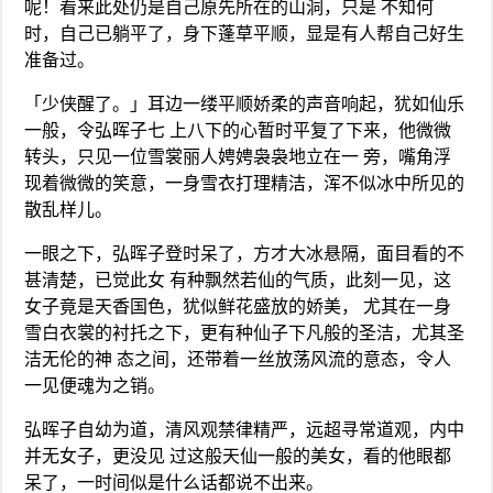
呢！看来此处仍是自己原先所在的山洞，只是 不知何
时，自己已躺平了，身下蓬草平顺，显是有人帮自己好生
准备过。
「少侠醒了。」耳边一缕平顺娇柔的声音响起，犹如仙乐
一般，令弘晖子七 上八下的心暂时平复了下来，他微微
转头，只见一位雪裳丽人娉娉袅袅地立在一 旁，嘴角浮
现着微微的笑意，一身雪衣打理精洁，浑不似冰中所见的
散乱样儿。
一眼之下，弘晖子登时呆了，方才大冰悬隔，面目看的不
甚清楚，已觉此女 有种飘然若仙的气质，此刻一见，这
女子竟是天香国色，犹似鲜花盛放的娇美， 尤其在一身
雪白衣裳的衬托之下，更有种仙子下凡般的圣洁，尤其圣
洁无伦的神 态之间，还带着一丝放荡风流的意态，令人
一见便魂为之销。
弘晖子自幼为道，清风观禁律精严，远超寻常道观，内中
并无女子，更没见 过这般天仙一般的美女，看的他眼都
呆了，一时间似是什么话都说不出来。