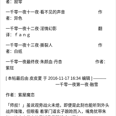
者：寂零
一千零一夜十一夜·看不见的声音 作
者：异色
一千零一夜十二夜·淫情幻影 翻
译：ｆａｎｇ
一千零一夜十三夜·撕裂人 作
者：白纸
一千零一夜最终夜·朱颜血·丹杏 作者：
紫狂
[ 本帖最后由 皮皮夏 于 2016-11-17 16:34 编辑 ] ----------
一千零一夜第一夜·融雪
作者：紫屋魔恋
「师叔！」虽说观旁战火未熄，即便是此刻也能听到外头
战声隆隆，但眼看 着掌门道玄子踉跄而入，嘴角犹带朱