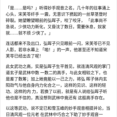
「是……是吗？」听得妙手观音之名，几十年的往事涌上
心头，宋芙苓纤手 一震，无意识下撚起的一丝草茎登时
碎裂。她望瞭望眼前的弘晖子，咬了咬牙， 「此事尚不
急说，少侠功力新化，又昏沈了数日，需要休息，奴家
就……就不烦 少侠了。」
连话都来不及出口，弘晖子只见眼前一闪，宋芙苓已不见
人影，若非水幕上 「啪！」的一声，他甚至还不知道宋
芙苓已经出去了呢！
此女武功之高，实是弘晖子生平首见，就连清风观的掌门
道玄子是武林中数 一数二的高手，与此女相较之下，也
是差了数筹；加上她竟能以一己之力，将弘 晖子体内玄
阳劲气与他自身内力化合之一，这样的见识、这样的轻
功、这样的内 力，若换了以前，就是有人说给弘晖子听
他也是不信的，真没想到武林中竟还有 这般高手存在。
以这等武功，说不定已和雪玉峰的妙手观音相提并论，当
日清风观一位元老 在武林中巧合之下助了妙手观音一