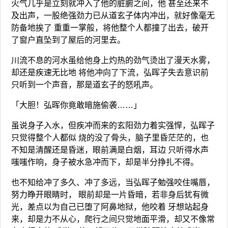
火气几乎是立刻就冲入了他的脏腑之间，他 甚至还来不
及出声，一股绝强劲力已从道玄子体内冲出，就好像毫无
防备地挨了 重重一掌般，将他整个人都撞了出去，破开
了窗户直坠到了屋后的河里去。
川流不息的河水虽给他身上灼热的劲气烫出了漫天水雾，
却还是疾速无比地 将他冲向了下流，弘晖子失去意识前
只听到一个声音，那是道玄子的怒吼声。
「大胆！弘晖你竟敢暗施偷袭……」
虽说身子入水，但疾冲而来的玄阳劲力着实强悍，弘晖子
只觉得整个人都似 烧的没了骨头，脑子里昏茫茫的，也
不知是清醒还是昏迷，眼前满是白烟，耳边 只听得水声
嗤嗤作响，身子被水急冲而下，却是半分挣扎不得。
也不知给冲了多久、冲了多远，当弘晖子勉强咬住嘴唇，
努力睁开眼睛时， 眼前却是一片昏暗，若非身后犹有微
光，差点以为自己已堕了阿鼻地狱，他咬着 牙想站起身
来，却是力不从心，爬行之间只觉地面平滑，却又不像常