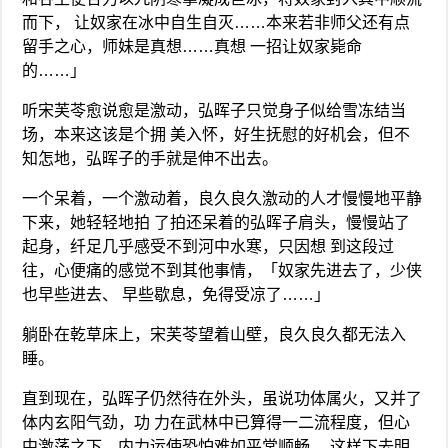
而下， 让奴家在冰中自生自灭……本来若非师父还有点
留手之心，师妹是真想……真想 一招让奴家毙命
的……」
听宋芙苓愈说愈是激动，弘晖子只觉身子似给雪冻结当
场，本来这该是个拥 美入怀，好生抚慰的好机会，但不
知怎地，弘晖子的手就是伸不出去。
一个呆着，一个激动着，良久良久激动的人才慢慢地平静
下来，她轻轻地拍 了拍还呆着的弘晖子肩头，慢慢站了
起身，纤足几乎感受不到河中水寒，只因想 到这段过
往，心便痛的感觉不到其他事情，「奴家先进去了，少侠
也早些进去、 早些歇息，免得受凉了……」
躺卧在乾草床上，宋芙苓望着山壁，良久良久都无法入
睡。
直到现在，弘晖子仍然待在外头，虽说功体属火，又并了
体内玄阳气劲，功 力在武林中已算得一二流程度，但心
中激荡之下，内力运使恐怕难如平常顺畅， 这样下去明