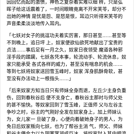
因回忆而起的激愤，神色之复杂着实难以细 辨，只是弘
晖子给这话震着了，一时间眼睛竟离不开宋芙苓，却分不
出她的神情 是忧是怨、是怒是恨，耳边只听得宋芙苓的
声音柔柔淡淡地传入耳内。
「七妖对女子的挑逗功夫着实厉害，那日甚至……甚至等
不到晚上，追日坪 上，奴家便欲仙欲死地献出了宝贵的
贞洁……事后足有一月之久，奴家日夜领受 魔道各种邪
淫手段的蹂躏，七妖各凭本事，轮流动手、轮流休息，奴
家只能承受 各式各样的威力，甚至没有喘息的机会……
等到七妖将奴家送回雪玉峰时，奴家 浑身肌酥骨软，甚
至没有办法动上一根指头……」
「后来奴家方知当日只有师妹全身而退，左丘少主身负重
伤，回到春秋谷后 便不支身亡，春秋谷主那时与师父处
的甚不愉快。等奴家回到了雪玉峰，正值师 父与左谷主
争吵之时，谷主的气刚好全发在奴家身上，加上师妹认
为，女儿家一 旦破了身，心便向着破她身子的男人，为
免日后奴家叛向七妖，也为了帮谷主消 气，师父、师妹
和谷主便合力以九阴寒掌凝成巨冰，将奴家封入其中顺流