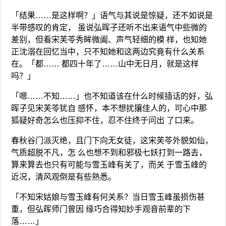
「结果……是这样啊？」语气与其说是惊疑，还不如说是
半带感叹的肯定， 虽说弘晖子还听不出来语气中些微的
差别，但看宋芙苓秀眸微阖、声气轻细的模 样，也知她
正沈溺在回忆当中，只不知她和这两边究竟有什么关系
在。「都…… 都四十年了……山中无日月，就是这样
吗？」
「嗯……不知……」也不知道该在什么时候插话的好，弘
晖子见宋芙苓犹自 感怀，本不想扰攘佳人的，可心中那
狐疑好奇怎么也压抑不住，忍不住终于问出 了口来。
春秋谷门派灭绝，且门下向无女徒，这宋芙苓外貌如仙，
气质超脱不凡，怎 么也想不到和邪极七妖打到一路去，
算来算去也只有可能与雪玉峰有关了，而关 于雪玉峰的
近况，清风观倒是有些熟悉。
「不知宋姑娘与雪玉峰有何关系？当日雪玉峰虽损伤甚
重，但弘晖师门曾因 缘巧合得知妙手观音前辈的下
落……」