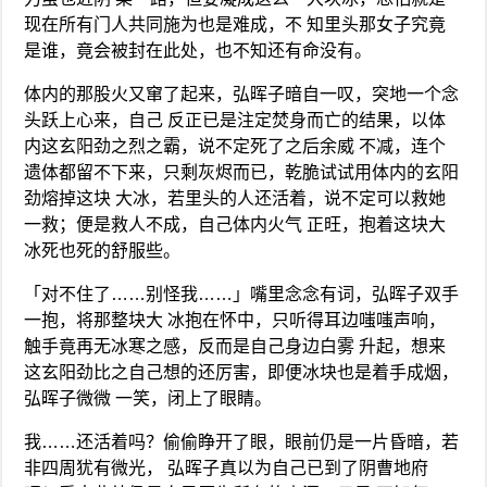
现在所有门人共同施为也是难成，不 知里头那女子究竟
是谁，竟会被封在此处，也不知还有命没有。
体内的那股火又窜了起来，弘晖子暗自一叹，突地一个念
头跃上心来，自己 反正已是注定焚身而亡的结果，以体
内这玄阳劲之烈之霸，说不定死了之后余威 不减，连个
遗体都留不下来，只剩灰烬而已，乾脆试试用体内的玄阳
劲熔掉这块 大冰，若里头的人还活着，说不定可以救她
一救；便是救人不成，自己体内火气 正旺，抱着这块大
冰死也死的舒服些。
「对不住了……别怪我……」嘴里念念有词，弘晖子双手
一抱，将那整块大 冰抱在怀中，只听得耳边嗤嗤声响，
触手竟再无冰寒之感，反而是自己身边白雾 升起，想来
这玄阳劲比之自己想的还厉害，即便冰块也是着手成烟，
弘晖子微微 一笑，闭上了眼睛。
我……还活着吗？偷偷睁开了眼，眼前仍是一片昏暗，若
非四周犹有微光， 弘晖子真以为自己已到了阴曹地府