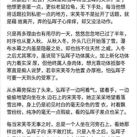
他想更亲匿一点，更似老鼠拉龟，无 下手处，每当他想
将话题拉到私密一点的地方，宋芙苓不是扯开了话题，就
是藉 故离开，弄的弘晖子心痒痒，却又没法动作。
只是再多理由也有用尽的一天，悠悠忽忽地已过了半年，
时序也从夏入秋、 从秋入冬，外头几已开始落了雪，瀑
布水幕之内虽是隐蔽之处，却也挡不住天然 之威，入冬
之后尤其寒冷，虽说现下弘晖子功体属火，加上新化功体
内力着实深 厚，但他终属人身肉体，想光靠功体抵御冬
寒直是痴人说梦，若非宋芙苓为他置 办厚袍，怕弘晖子
可要一天到头的受寒了。
从水幕旁探出了头来，弘晖子一边呵着气，搓着手，一边
偷偷地望向坐在水 边石上的宋芙苓，她正呆呆地望着落
雪出神，身上仍是初见时白的毫无杂色的雪 衣，衬着飘
雪纷纷，纯净的毫无一点瑕疵，看的弘晖子差点也呆了。
每当宋芙苓无事之时，总是一个人坐在河旁石上，看她那
样出神，弘晖子向 来不敢打扰。只是入冬之后，弘晖子