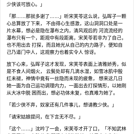
少侠该可放心。」
「那……那就多谢了……」听宋芙苓这么说，弘晖子一颗
心总算放了下来， 不由得心生感激，这山洞洞口处是一
片水幕，想必是隐在瀑布之内，清风观后的 河流流经的
瀑布只有一个，距观中有段距离，宋芙苓若非为了自己，
也不用出去 打探，而且她光从自己的内力路子，便知自
己乃道门中人，这观察力也着实令人 惊讶。
放下心来，弘晖子这才发现，宋芙苓表面上清雅娇秀，似
是不食人间烟火， 云鬓处却有几滴水湿，如雪冰肌中殷
红未褪，神情中竟有一丝隐而未现的疲惫， 想来这几日
她一面为自己运功调理内力，一面出去打探情形，以她刚
从大冰中脱 困而出，想必功体未复，也真难为她了。
「若少侠不弃，奴家还有几件事儿，想请教少侠。」
「请宋姑娘提问，在下言无不尽。」
「这个……」沈吟了一会，宋芙苓才开了口，「不知武林