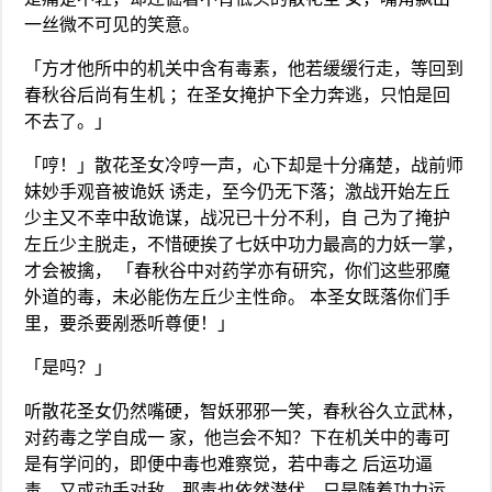
一丝微不可见的笑意。
「方才他所中的机关中含有毒素，他若缓缓行走，等回到
春秋谷后尚有生机 ；在圣女掩护下全力奔逃，只怕是回
不去了。」
「哼！」散花圣女冷哼一声，心下却是十分痛楚，战前师
妹妙手观音被诡妖 诱走，至今仍无下落；激战开始左丘
少主又不幸中敌诡谋，战况已十分不利，自 己为了掩护
左丘少主脱走，不惜硬挨了七妖中功力最高的力妖一掌，
才会被擒， 「春秋谷中对药学亦有研究，你们这些邪魔
外道的毒，未必能伤左丘少主性命。 本圣女既落你们手
里，要杀要剐悉听尊便！」
「是吗？」
听散花圣女仍然嘴硬，智妖邪邪一笑，春秋谷久立武林，
对药毒之学自成一 家，他岂会不知？下在机关中的毒可
是有学问的，即便中毒也难察觉，若中毒之 后运功逼
毒，又或动手对敌，那毒也依然潜伏，只是随着功力运