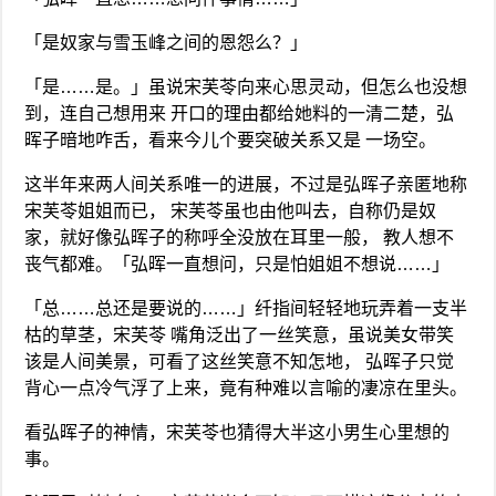
「是奴家与雪玉峰之间的恩怨么？」
「是……是。」虽说宋芙苓向来心思灵动，但怎么也没想
到，连自己想用来 开口的理由都给她料的一清二楚，弘
晖子暗地咋舌，看来今儿个要突破关系又是 一场空。
这半年来两人间关系唯一的进展，不过是弘晖子亲匿地称
宋芙苓姐姐而已， 宋芙苓虽也由他叫去，自称仍是奴
家，就好像弘晖子的称呼全没放在耳里一般， 教人想不
丧气都难。「弘晖一直想问，只是怕姐姐不想说……」
「总……总还是要说的……」纤指间轻轻地玩弄着一支半
枯的草茎，宋芙苓 嘴角泛出了一丝笑意，虽说美女带笑
该是人间美景，可看了这丝笑意不知怎地， 弘晖子只觉
背心一点冷气浮了上来，竟有种难以言喻的凄凉在里头。
看弘晖子的神情，宋芙苓也猜得大半这小男生心里想的
事。