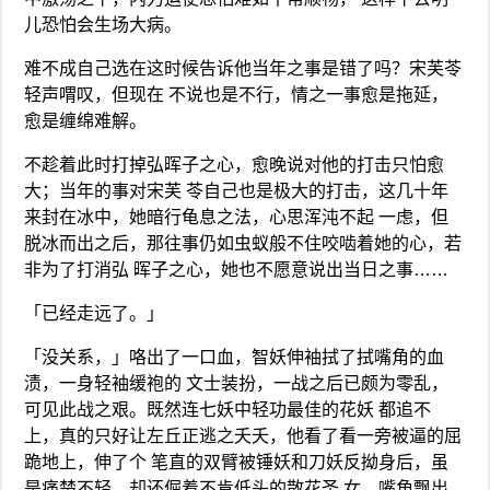
儿恐怕会生场大病。
难不成自己选在这时候告诉他当年之事是错了吗？宋芙苓
轻声喟叹，但现在 不说也是不行，情之一事愈是拖延，
愈是缠绵难解。
不趁着此时打掉弘晖子之心，愈晚说对他的打击只怕愈
大；当年的事对宋芙 苓自己也是极大的打击，这几十年
来封在冰中，她暗行龟息之法，心思浑沌不起 一虑，但
脱冰而出之后，那往事仍如虫蚁般不住咬啮着她的心，若
非为了打消弘 晖子之心，她也不愿意说出当日之事……
「已经走远了。」
「没关系，」咯出了一口血，智妖伸袖拭了拭嘴角的血
渍，一身轻袖缓袍的 文士装扮，一战之后已颇为零乱，
可见此战之艰。既然连七妖中轻功最佳的花妖 都追不
上，真的只好让左丘正逃之夭夭，他看了看一旁被逼的屈
跪地上，伸了个 笔直的双臂被锤妖和刀妖反拗身后，虽
是痛楚不轻，却还倔着不肯低头的散花圣 女，嘴角飘出