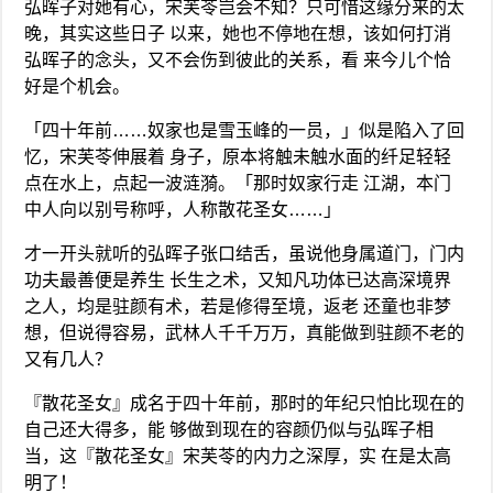
弘晖子对她有心，宋芙苓岂会不知？只可惜这缘分来的太
晚，其实这些日子 以来，她也不停地在想，该如何打消
弘晖子的念头，又不会伤到彼此的关系，看 来今儿个恰
好是个机会。
「四十年前……奴家也是雪玉峰的一员，」似是陷入了回
忆，宋芙苓伸展着 身子，原本将触未触水面的纤足轻轻
点在水上，点起一波涟漪。「那时奴家行走 江湖，本门
中人向以别号称呼，人称散花圣女……」
才一开头就听的弘晖子张口结舌，虽说他身属道门，门内
功夫最善便是养生 长生之术，又知凡功体已达高深境界
之人，均是驻颜有术，若是修得至境，返老 还童也非梦
想，但说得容易，武林人千千万万，真能做到驻颜不老的
又有几人？
『散花圣女』成名于四十年前，那时的年纪只怕比现在的
自己还大得多，能 够做到现在的容颜仍似与弘晖子相
当，这『散花圣女』宋芙苓的内力之深厚，实 在是太高
明了！