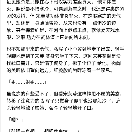
每见她总是只能在心下暗叹实力差距真大， 他功体属
火，照说最不惧寒冷，可遇到落雪之时，也还是得裹的紧
紧的发抖，但 宋芙苓功体非炎非火，在这般寒冻的天气
里，却还是一身薄薄雪衫，从来也没有 一点惧冷的迹
象，甚至裸着纤足，在河面上似点未点，就像夏天戏水一
般，这般 功力在武林道上直是闻所未闻。
也不知那里来的勇气，弘晖子小心翼翼地走了出去，轻手
轻脚地走到了宋芙 苓身旁坐了下来，这回宋芙苓倒是没
找藉口离开，只是偏了偏身子，挪了个位子 给他，微阖
的美眸依旧望向远方，红菱般的唇畔冻着一丝叹息。
「姐……姐姐……」
虽说冻的有些受不了，但看宋芙苓这样神思不属的美态，
转移了注意力的弘 晖子只觉身子似乎也没那般冷了，肩
头轻轻地触了触她，弘晖子轻轻地开了口。
「嗯？」
「弘晖一直想……想问件事情……」