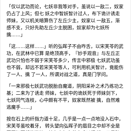
「仅以武功而论，七妖非我等对手，虽说以一敌二，奴家
仍占了上风；但七 妖之中智妖智计过人，布下诡计诱走
师妹，又以机关暗算伤了左丘少主，奴家以 一敌五，渐
感不支，只好先助左丘少主脱困，奴家却为七妖所
擒……」
「这……这样……」听的弘晖子不由咋舌，以宋芙苓的武
功，在武林中已算 是绝顶高手，『妙手观音』与左丘正
武功只怕也不弱于宋芙苓多少，传言中邪极 七妖武功虽
也不弱，却远不若宋芙苓等人，可利用机关智计，竟能伤
了一人、擒 了一人，所谓对战之道，真是门学问。
「一来邪极七妖武功脱胎自魔道，阴阳采补之术乃练功之
基；二来为了诱走 师妹，七妖中的诡妖死于师妹剑下，
七妖同气连枝，心中颇有不平，奴家既然被 擒，自然难
逃魔手……」
按在石上的纤指力道十足，几乎是一点一点地没入石中，
宋芙苓虽咬着牙， 转头望向弘晖子的眉目之中却不全是