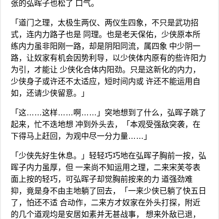
张的弘晖子也松了 口气。
「道门之理，太极生两仪、两仪生四象，不只是武功招
式，连内力路子也是 同理。也是老天保佑，少侠原本所
练内力虽非阳刚一路，却是阴阳同流，属四象 中少阴一
路，让奴家有机会因势利导，以少侠体内原有的些许阳力
为引，才能让 少侠化合体内阳劲。只是这新化的内力，
少侠身子或许还不太适应，短时间内或 许还不能运用自
如，还请少侠留意。」
「这……这样……啊……」突地想到了什么，弘晖子跳了
起来，忙不迭地想 冲到外头去，「本观受强敌突袭，在
下得马上赶回，为观中尽一分力量……」
「少侠先好生休息。」轻轻巧巧地在弘晖子胸前一按，弘
晖子内力虽厚，但 一来尚不知运用之理，二来宋芙苓表
面上按的轻巧，可弘晖子却觉胸前按来的力 道强劲难
抑，竟是身不由主地躺了回去，「一来少侠已躺了快五日
了，怕还不适 合动作，二来方才奴家在外头打探，附近
的几个道观均是安居如素并无甚战事， 想来外敌已退，