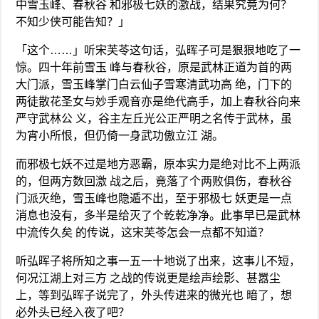
中雪玉峰、春秋谷 和邪极七妖的激战，结果究竟为何？
不知少侠可能告知？」
「这个……」听宋芙苓这句话，弘晖子可是狠狠地吃了一
惊。四十年前雪玉 峰与春秋谷，原是武林正道为首的两
大门派，雪玉峰掌门白云仙子雪寒清武功高 绝，门下的
两徒散花圣女与妙手观音亦是绝代高手，加上春秋谷向来
严守武林公 义，谷主左丘光公正严明之名传于武林，虽
为宵小所恨，但仍倚一身武功傲立江 湖。
而邪极七妖不过是地方恶霸，原本实力是绝对比不上两派
的，但两方数回激 战之后，竟落了个两败俱伤，春秋谷
门派灭绝，雪玉峰也隐遁不出，至于邪极七 妖更是一点
消息也没有，多半是给灭了个乾乾净净。此事早已是武林
中流传久矣 的传说，这宋芙苓怎会一点都不知道？
听弘晖子将所知之事一五一十地说了出来，这事儿不短，
何况江湖上对三方 之战的传说更是绘声绘影、甚嚣尘
上，等到弘晖子说完了，外头传进来的微光也 暗了，想
必外头已经入夜了吧？