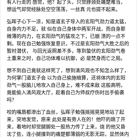
有人行走的 感觉，他？起了头，只觉脖颈处痛楚难当，
想运气却觉经脉处空空荡荡，一丝真 元也提不起来。
弘晖子心下一凉，知是道玄子导入的玄阳气劲力道太猛，
自身内力不足，就 似在自己身体中两军开战，而自身那
微薄的内力，在玄阳劲气的猛攻之下，已崩 溃的一点不
剩。现在自己勉强恢复意识，不过是玄阳劲气大胜之后的
暂时潜伏， 与回光返照差不多，等到蛰伏的玄阳劲气卷
土重来之时，自己功体难以抗御，必 是焚身而亡之局。
想不到自己竟就这样死了，想到清风观也不知怎么样了，
为何掌门道玄子会 以为自己偷施暗算，还将体内的玄阳
劲气一股脑儿地攻入自己身上，难不成来敌 这般高明，
竟能偷入清风观大厅，趁着自己为师叔疗伤时出手偷袭
吗？
咬的嘴唇都渗出了血丝，弘晖子勉强摇摇晃晃地站了起
来，突地发觉，原来 此处是有旁人在的！他吓的跳了开
来，着地时却觉腿脚处一股热力传了上来，烧 的他又昏
沈了些，连小腿撞到的痛楚都薄弱的无影无踪，显然体内