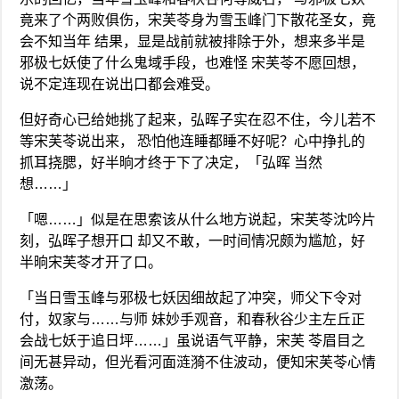
竟来了个两败俱伤，宋芙苓身为雪玉峰门下散花圣女，竟
会不知当年 结果，显是战前就被排除于外，想来多半是
邪极七妖使了什么鬼域手段，也难怪 宋芙苓不愿回想，
说不定连现在说出口都会难受。
但好奇心已给她挑了起来，弘晖子实在忍不住，今儿若不
等宋芙苓说出来， 恐怕他连睡都睡不好呢？心中挣扎的
抓耳挠腮，好半晌才终于下了决定，「弘晖 当然
想……」
「嗯……」似是在思索该从什么地方说起，宋芙苓沈吟片
刻，弘晖子想开口 却又不敢，一时间情况颇为尴尬，好
半晌宋芙苓才开了口。
「当日雪玉峰与邪极七妖因细故起了冲突，师父下令对
付，奴家与……与师 妹妙手观音，和春秋谷少主左丘正
会战七妖于追日坪……」虽说语气平静，宋芙 苓眉目之
间无甚异动，但光看河面涟漪不住波动，便知宋芙苓心情
激荡。