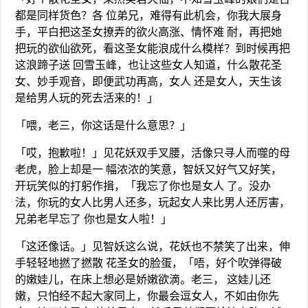
都是同样货色？各 位弟兄，难得有此机会，你我大展身
手，平白把这圣女撩弄的欲火高涨、情怀难 耐，再把她
把玩的欲仙欲死，看这圣女能浪成什么模样？到时候再把
这浪蹄子送 回雪玉峰，也让这些女人知道，什么散花圣
女、妙手观音，即便武功再高，女人 还是女人，天生该
是给男人玩的死去活来的！」
「喂，老三，你这话是什么意思？」
「哎，抱歉啦！」见花妖双手叉腰，活像只寻人而噬的母
老虎，脸上却是一 幅浓浓的笑意，智妖又好气又好笑，
开玩笑似的打躬作揖，「我忘了你也是女人 了。没办
法，你玩的女人比男人还多，玩起女人来比男人还厉害，
兄弟老早忘了 你也是女人啦！」
「这还像话。」见智妖这么说，花妖也不禁笑了出来，伸
手轻轻地撚了撚散 花圣女的脸蛋，「唔，好个吹弹得破
的嫩娃儿，在床上想必是娇嫩欲滴。老三， 这娃儿还
嫩，只怕经不起大家同上，你最会逗女人，不如由你先