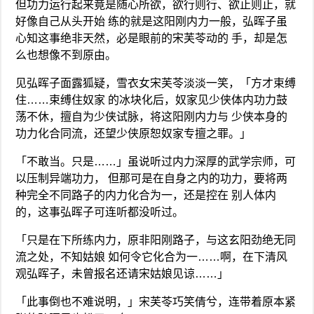
但功力运行起来竟是随心所欲，欲行则行、欲止则止，就
好像自己从头开始 练的就是这阳刚内力一般，弘晖子虽
心知这事绝非天然，必是眼前的宋芙苓动的 手，却是怎
么也想像不到原由。
见弘晖子面露狐疑，雪衣女宋芙苓淡淡一笑，「方才束缚
住……束缚住奴家 的冰块化后，奴家见少侠体内功力鼓
荡不休，擅自为少侠试脉，将这阳刚内力与 少侠本身的
功力化合同流，还望少侠原恕奴家专擅之罪。」
「不敢当。只是……」虽说听过内力深厚的武学宗师，可
以压制异端功力， 但那可是在自身之内的功力，要将两
种完全不同路子的内力化合为一，还是控在 别人体内
的，这事弘晖子可连听都没听过。
「只是在下所练内力，原非阳刚路子，与这玄阳劲绝无同
流之处，不知姑娘 如何令它化合为一……啊，在下清风
观弘晖子，未曾报名还请宋姑娘见谅……」
「此事倒也不难说明，」宋芙苓巧笑倩兮，连带着原本紧