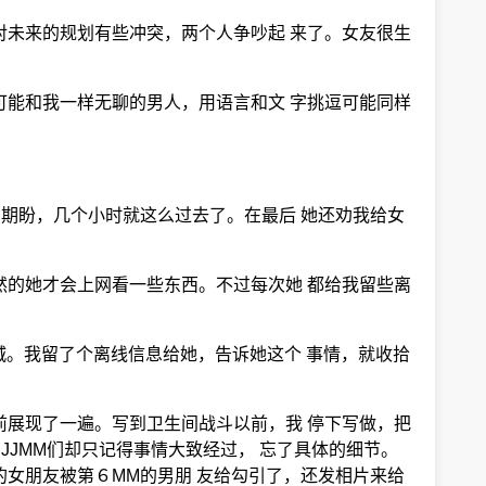
对未来的规划有些冲突，两个人争吵起 来了。女友很生
可能和我一样无聊的男人，用语言和文 字挑逗可能同样
的期盼，几个小时就这么过去了。在最后 她还劝我给女
然的她才会上网看一些东西。不过每次她 都给我留些离
城。我留了个离线信息给她，告诉她这个 事情，就收拾
前展现了一遍。写到卫生间战斗以前，我 停下写做，把
JJMM们却只记得事情大致经过， 忘了具体的细节。
的女朋友被第６MM的男朋 友给勾引了，还发相片来给