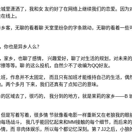
城里潇洒了，我和女 友约好了在网络上继续我们的恋爱。因为
挂在线上。
乡客，无聊的看着聊 天室里纷杂的字条跳动，无聊的看着一些
好，你也是异乡人么？
业，家乡，也聊了感情， 兴趣爱好，聊了对生活的规划，对未来
擦等等。聊 的这么投机，自然少不了收编为QQ好友。
班，作息并不太固定， 而且只有加班才能维持自己的生活，偶
。两个多月 下来，我们还真有了点知己的意味。
的区域去了，很巧的， 我分到的地方，就是茉莉的家乡——B 
细，但是写着写着，很多情 节就像看电影一样重新又在老狼我的眼
每场战斗， 我几乎能回忆起来和MM接触的每个细节，而后来的
情，而 非肉体娱乐，所以每个都记忆深刻。第７JJ之后，小狼