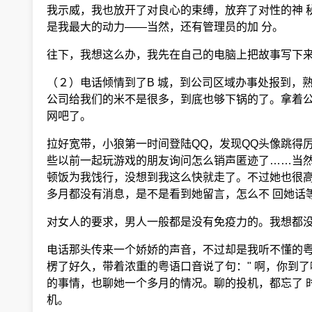
我示威，我也放开了对良心的束缚，放弃了对性的神 
是我最大的动力——当然，还有管理员的加 分。
往下，我想这么办，我先在自己的电脑上把故事写下来
（２）电话倾情到了B 城，到公司区域办事处报到，
公司给我们的米不是很多，到底也够下锅的了。拿着公
网吧了。
拉好宽带，小狼第一时间登陆QQ，发现QQ头像跳得
些以前一起玩游戏的朋友询问怎么销声匿迹了……当然
顿饭为我饯行，没想到我这么快就走了。不过她也很高
多月都没有消息，是不是看到她留言，怎么不 回她话
对女人的要求，男人一般都是没有免疫力的。我想都没
电话那头传来一个娇娇的声音，不过却是我听不懂的粤
楞了好久，带着浓重的粤语口音说了句：" 啊，你到了
的事情，也聊她一个多月的情况。聊的投机，都忘了 
机。