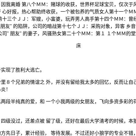
因我离婚 第八个ＭＭ：赌球的收获，世界杯足球宝贝，仅次于
 心好报，热心帮助终收获，一个被包养的气质女人第十一个Ｍ
第十三个ＪＪ：军嫂，小富婆，玩弄男人高手第十四个ＭＭ：曾
 朋友" 的陷阱，公司的暗战第十七个ＪＪ：采购对象，异客 
司" 朋友" 的妻子，风骚熟女第二十个ＭＭ：第１ １个ＭＭ的
51 编辑 ] ---------- 床
于实现了胜利大逃亡。
里８个兄弟的情谊之 外，并没有留给我太多的回忆，反而让自
鼻炎！
两段半纯真的爱，和 一个小我两级的女朋友，飞向多资多彩的
四级没过，还差点被 留了级，还好在最后大学清考的时候，本
方先日子，累计经验， 等待发展。不过还好小狼学的专业不错