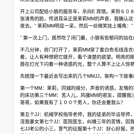
开上公司配给小狼的服务车，杀向E 宾馆。来到６０８
张清秀的脸，传进耳朵正是茉莉MM的声音，我确认这个清
夜去。" 茉莉MM明显一呆，然后一丝微笑挂上嘴角：
" 第一次上门，居然吃了闭门羹，小狼有些郁闷的站
不几分钟，房门打开了，茉莉MM穿了套白色毛线连衣裙
着，让人有种想把它拨开，看个清楚的欲望。明亮的眼
唇在灯光下闪着一种诱惑的光，整个人算不上让人惊艳
先梳理一下最近会写出来的几个MMJJ，架构一下故
第一个MM：茉莉，同城的缘分，声音的诱惑，友情的
的床功第三个MM：苦人儿，风骚MM的密友，提醒我注
哥哥，如果我有了１００个男人，你还会要我么？
第五个JJ：机械学校指导老师，我的徒弟的毕设导师
淫我妻女第七个JJ：医院医生，纠缠三年的苦情，因我
七JJ老公的小三，意气的征服第十个JJ：好心好报，