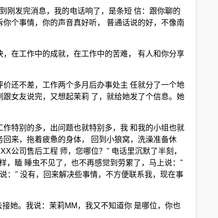
到刚发完消息，我的电话响了，是条短 信：跟你聊的
诉你个事情，你的声音真好听， 普通话说的好，不像南
快，在工作中的成就，在工作中的苦难， 有人和你分享
评价还不差，工作两个多月后办事处主 任就分了一个地
刚跟女友说完，又想起茉莉 了，就给她发了个信息。她
工作特别的多，出问题也就特别多，我 和我的小组也就
务回来，拖着疲惫的身体， 回到小狼窝，洗澡准备休
X公司售后工程 师，您哪位？" 电话里沉默了半刻，
一样，瞌 睡虫不见了，也不再感觉到劳累了，马上说："
气说：" 没有，回来解决些事情，不方便联系我，现在事
去接她。我说：茉莉MM，我又不知道你 是哪位，你也