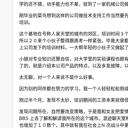
学的还不错，动手能力也不差，就到了一家机械公司做
刚毕业的菜鸟想到这样的公司做技术支持工作当然要先
培训。
这个基地在号称人家天堂的城市的郊区，培训时间３个
所以２０来个小伙子整得跟高考一样紧张。毕竟大家都
上公司发下的培训材料，一大帮年轻的小伙子又做起了
小狼对专业知识还算自信，对大学里的实验课程也颇有
了的，就是介绍本公司产品的特点，以及多发故障，以
太无聊，对一个人来说不是什么好事。
因为别的同伴都在努力的学习，我一个人轻轻松松倒成
刚过半个月，发现不太妙，培训期间的工资本来就很低
发现问题所在，自然要改变策略，于是我和女友把爱情
BBS 上去了解和解读我所在的这个城市。混迹聊天室
也增加了１０数个，其中就有我在社会上N 次战斗中