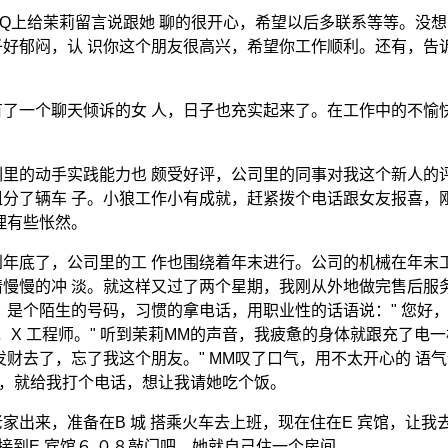
Q上给茉莉留言说跟她 聊的很开心，希望以后多联系等等。没想
好郁闷，认 识你这个朋友很高兴，希望你工作顺利。还有，告
了一个聊天倾诉的女 人，日子也充实起来了。在工作中的不愉
里的动手实践能力也 颇受好评，公司里的同事对我这个新人的
分了辆车 子。小狼工作小有成就，赶紧拨个电话跟女友报喜，
理有些怅然。
年底了，公司里的工 作也围绕着年末进行。公司的机械在年末
慢慢的冲 淡。就这样又过了两个星期，我刚从外地做完售后服
是个陌生的号码，习惯的拿电话，用职业性的话语说：" 您好，X
么，X 工程师。" 听到茉莉MM的声音，我疲惫的身体就跟充了电
财去了，忘了我这个朋友。" MM叹了口气，用不太开心的 语
言，就给我打个电话，想让我请她吃个饭。
出来，准备在B 城 搭乘火车去上班，现在住在E 宾馆，让我
接到E 宾馆６ ０８敲门吧，她就自己住一个房间。