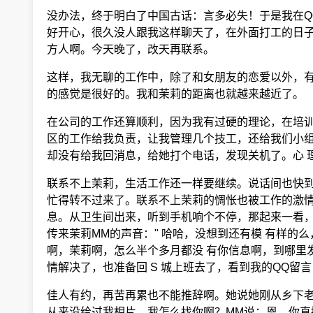
没办法，终于明白了中国古话：言多必失！于是我在Q
好开心，很久没人跟我这样聊天了，在外面打工的日子
方人啊。今天晚了，改天再联系。
这样，我无聊的工作中，除了和女朋友的恋爱以外，有
的感觉是很好的。我和茉莉的距离也就越来越近了。
在公司的工作还算顺利，因为我有过硬的理论，在培训
区的工作给我负责，让我管理几个技工，还给我们小组
却没有给我回消息，给她打个电话，发现关机了。心 
联系不上茉莉，生活工作还一样要继续。说话间也快到
忙得转不过来了。联系不上茉莉的惆怅也被工作的激情
息。从卫生间出来，听到手机响个不停，那起来一看， 
传来茉莉MM的声音：" 哈哈，没想到还有模 有样的
啊，茉莉啊，怎么半个多月都没 有你信息啊，到哪里发
情解决了，也准备回 S 城上班去了，看到我的QQ留
佳人有约，再苦再累也不能推辞啊。她说她刚从乡下老家
从来没给过我相片，我怎么找你啊？MM说：恩，你直