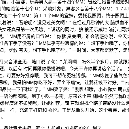
 军嫂，小富婆，玩弄男人高手第十四个MM：曾经把她当作结婚对
公司的暗战第十七个JJ：采购对象，异客乡音第十八个MM：１７J
骚熟女第二十个MM：第１１个MM的堂妹，委托我照顾，终于照顾
着说：" 看啥呢？没见过美女啊？" 在经过几秒钟的大 脑供血
女还真是第一次见哦。" 说话的同时，狼 狼还示威地向前走两
。" MM用不屑的口气说：" 你就 臭美吧，谁会诱惑你哦，今
备下手了没有？" MM似乎有些遗憾的说：" 想下手也晚了，你
妇，罗敷 有夫，想下手也晚了些。" 一时间，大家都沉默了，走
来音讯全无，随口说 了句：" 茉莉啊，怎么半个多月，你就跟蒸
题，以后有 时间再跟你慢慢说吧，今天不许你再说这个话了。" 
，可要好好推荐哦，我可不想花冤枉钱哪。" MM恢复了些气色：
意思啦，我是怕MM你吃不好，弄个不痛快，让我花钱不讨好。""去
品尝一下下就难了。" MM笑了笑：" 别乱想哦，小心你女 朋
语的都着嘴，到了小吃一条街。原来这个茉 莉MM虽然号称B 城人
的熟悉程度还不如我呢，让她推荐，简 直就跟找个瞎子带路没什么
园一样，充满了好奇和 喜悦。于是从街头开始，这个尝尝，那
了。
，虽然意尤未尽，两个 人却都有打道回府的计划了。