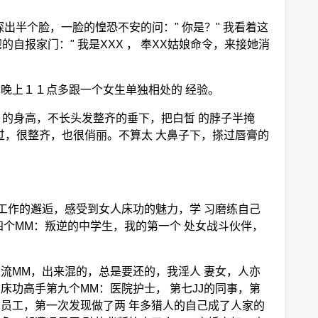
出半个脸，一脸的惶恐不安的问：" 你是？" 我看着这
自报家门：" 我是XXX ， 奉XX姑娘命令，来接她消
。
在晚上１１点多跟一个女生单独相处的 经验。
６的身高，不长头发整齐的垂下，把白皙 的脖子半掩
过，很整齐，也很俏丽。不算太 大鼻子下，搽过唇膏的
工作的邂逅，感受到女人床功的魅力，学 习磨练自己
四个MM：叛逆的中学生，我的第一个 处女战斗伙伴，
流MM，出来混的，总是要还的，我淫人 妻女，人亦
床功高手第九个MM：医院护士， 第七JJ的同事，第
的员工，第一次发现做了两 年多猎人的自己成了人家的