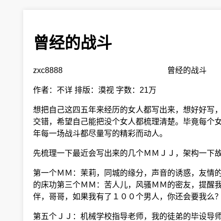
曾经的战斗
zxc8888 曾经的战斗
作者：不详 排版：漠视 字数：21万
想把自己这四五年来经历的女人都写出来，想好好写，
交错，希望自己能把没个女人都梳理清楚。毕竟每个女
年每一场战斗都尽量写的精彩而动人。
先梳理一下最近会写出来的几个ＭＭＪＪ，架构一下
第一个ＭＭ：茉莉，同城的缘分，声音的诱惑，友情的
的床功第三个ＭＭ：苦人儿，风骚ＭＭ的密友，提醒我
伴，哥哥，如果我有了１００个男人，你还会要我么
第五个ＪＪ：机械学校指导老师，我的徒弟的毕设导师