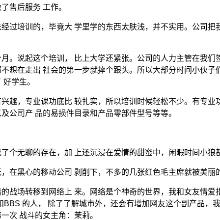
了售后服务 工作。
经过培训的，毕竟大 学里学的东西太肤浅，并不实用。公司把
月。说起这个培训， 比上大学还紧张。公司的人力主管在我们
不想在走出 社会的第一步就摔个跟头。所以大部分时间小伙子
 好学生。
兴趣，专业课功底比 较扎实，所以培训时候轻松不少。有专业
及公司产 品的易损件目录和产品零部件型号等等。
了个无聊的存在，加 上还沉浸在爱情的甜蜜中，闲暇时间小狼
，在黑心的移动公司 剥削下，不多的几张红色毛主席就被美丽
的战场转移到网络上 来。网络是个神奇的世界，我和女友情爱
和BBS 的人， 除了了解城市外，还会有增加网友这个副产品，
第一次 战斗的女主角：茉莉。