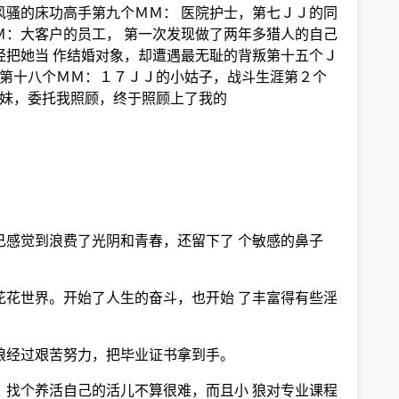
风骚的床功高手第九个ＭＭ： 医院护士，第七ＪＪ的同
Ｍ：大客户的员工， 第一次发现做了两年多猎人的自己
经把她当 作结婚对象，却遭遇最无耻的背叛第十五个Ｊ
乡音第十八个ＭＭ：１７ＪＪ的小姑子，战斗生涯第２个
堂妹，委托我照顾，终于照顾上了我的
己感觉到浪费了光阴和青春，还留下了 个敏感的鼻子
花花世界。开始了人生的奋斗，也开始 了丰富得有些淫
狼经过艰苦努力，把毕业证书拿到手。
，找个养活自己的活儿不算很难，而且小 狼对专业课程