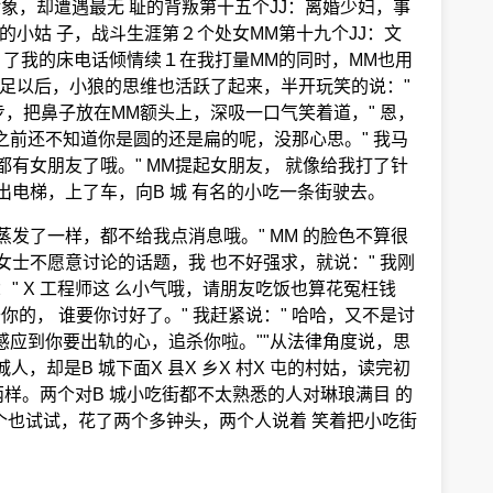
象，却遭遇最无 耻的背叛第十五个JJ：离婚少妇，事
J的小姑 子，战斗生涯第２个处女MM第十九个JJ：文
上 了我的床电话倾情续１在我打量MM的同时，MM也用
不足以后，小狼的思维也活跃了起来，半开玩笑的说："
步，把鼻子放在MM额头上，深吸一口气笑着道，" 恩，
天之前还不知道你是圆的还是扁的呢，没那心思。" 我马
都有女朋友了哦。" MM提起女朋友， 就像给我打了针
出电梯，上了车，向B 城 有名的小吃一条街驶去。
发了一样，都不给我点消息哦。" MM 的脸色不算很
女士不愿意讨论的话题，我 也不好强求，就说：" 我刚
" X 工程师这 么小气哦，请朋友吃饭也算花冤枉钱
你的， 谁要你讨好了。" 我赶紧说：" 哈哈，又不是讨
友感应到你要出轨的心，追杀你啦。""从法律角度说，思
，却是B 城下面X 县X 乡X 村X 屯的村姑，读完初
两样。两个对B 城小吃街都不太熟悉的人对琳琅满目 的
个也试试，花了两个多钟头，两个人说着 笑着把小吃街