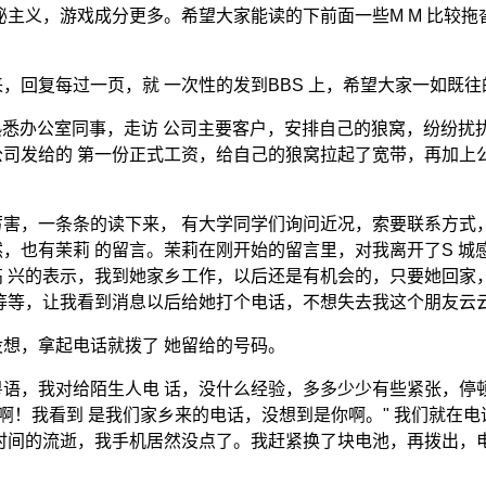
秘主义，游戏成分更多。希望大家能读的下前面一些M M 比较拖
，回复每过一页，就 一次性的发到BBS 上，希望大家一如既往
熟悉办公室同事，走访 公司主要客户，安排自己的狼窝，纷纷扰
司发给的 第一份正式工资，给自己的狼窝拉起了宽带，再加上
厉害，一条条的读下来， 有大学同学们询问近况，索要联系方式
，也有茉莉 的留言。茉莉在刚开始的留言里，对我离开了S 城
 兴的表示，我到她家乡工作，以后还是有机会的，只要她回家
等等，让我看到消息以后给她打个电话，不想失去我这个朋友云
想，拿起电话就拨了 她留给的号码。
语，我对给陌生人电 话，没什么经验，多多少少有些紧张，停顿了
啊！我看到 是我们家乡来的电话，没想到是你啊。" 我们就在
时间的流逝，我手机居然没点了。我赶紧换了块电池，再拨出，