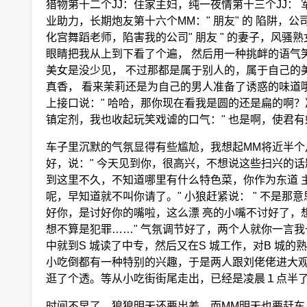
猎物第十二个JJ：住家主妇，纯一夜情第十三个JJ：
业助力，长期炮友第十六个MM：" 朋友" 的 陷阱，
化宫舞蹈老师，陷害我的公司" 朋友 " 的妻子，风
眼睛把我从上到下看了个遍， 然后用一种挑衅的语气笑
美女是没少见， 不过那都是属于别人的，属于自己的美
真香， 看来茉莉还是为自己的男人准备了诱惑的味道哦
上接口说：" 哈哈，那你现在看我是圆的还是扁的啊？准
镇定剂，我也收起玩笑戏谑的口气：" 也是啊，使君有
车子里沉默的气氛显得有些尴尬，我想起MM将近半个月
好，说：" 今天见到你，很高兴，不想说这些扫兴的话
到这里不久，不知道哪里有什么特色菜，你作为东道 主
呢，早知道就不叫你请了。" 小狼赶紧说： " 不是那
好你，是讨好你的嘴啦，这么漂 亮的小嘴不讨好了，想
想不算是犯罪……" 气氛调节好了，两个人就你一言我一
中就到S 城读了中专，然后又在S 城工作，对B 城
小吃倒都有一种特别的兴趣，于是两人跟刘佬佬进大观
逛了个透。等从小吃街街尾走出，已经是凌晨１点半
时间不早了，狼狼明天还要出差，而MM明天也要赶车