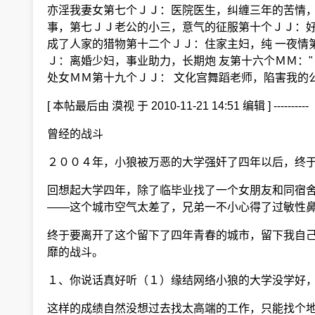
亦淫我妻女第七个ＪＪ：医院医生，纠缠三年的苦情，
事，第七ＪＪ老公的小三，意气的征服第十个ＪＪ：好
成了人家的猎物第十二个ＪＪ：住家主妇，纯 一夜情
Ｊ：离婚少妇，事业助力，长期炮 友第十六个ＭＭ："
处女ＭＭ第十九个ＪＪ： 文化宫舞蹈老师，陷害我的公
[ 本帖最后由 漠视 于 2010-11-21 14:
曾经的战斗
２００４年，小狼被万恶的大学强奸了四年以后，终
回想起大学四年，除了临毕业找了一个女朋友和同宿舍
——这个城市空气太差了，兄弟一不小心得了过敏性
终于要离开了这个留下了四年青春的城市，留下我自己
靡的战斗。
１、你说话真好听（１）缘结网络小狼的大学没学好，
这样的成绩自然没想过去找太高端的工作，只能找个地