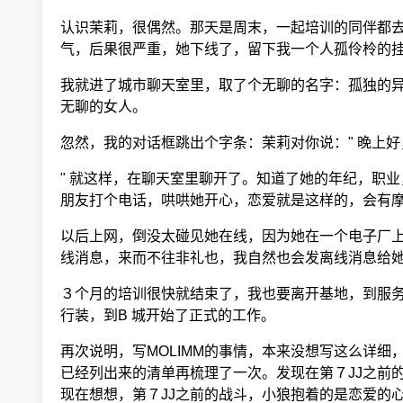
认识茉莉，很偶然。那天是周末，一起培训的同伴都去
气，后果很严重，她下线了，留下我一个人孤伶柃的
我就进了城市聊天室里，取了个无聊的名字：孤独的异
无聊的女人。
忽然，我的对话框跳出个字条：茉莉对你说：" 晚上
" 就这样，在聊天室里聊开了。知道了她的年纪，职
朋友打个电话，哄哄她开心，恋爱就是这样的，会有摩
以后上网，倒没太碰见她在线，因为她在一个电子厂上
线消息，来而不往非礼也，我自然也会发离线消息给她
３个月的培训很快就结束了，我也要离开基地，到服务
行装，到B 城开始了正式的工作。
再次说明，写MOLIMM的事情，本来没想写这么详
已经列出来的清单再梳理了一次。发现在第７JJ之前的
现在想想，第７JJ之前的战斗，小狼抱着的是恋爱的心