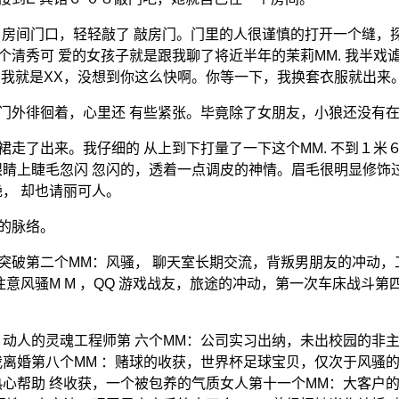
房间门口，轻轻敲了 敲房门。门里的人很谨慎的打开一个缝，探
秀可 爱的女孩子就是跟我聊了将近半年的茉莉MM. 我半戏谑的
" 我就是XX，没想到你这么快啊。你等一下，我换套衣服就出来
在门外徘徊着，心里还 有些紧张。毕竟除了女朋友，小狼还没有
走了出来。我仔细的 从上到下打量了一下这个MM. 不到１米
睛上睫毛忽闪 忽闪的，透着一点调皮的神情。眉毛很明显修饰
， 却也请丽可人。
事的脉络。
突破第二个MM：风骚， 聊天室长期交流，背叛男朋友的冲动，
意风骚M M ，QQ 游戏战友，旅途的冲动，第一次车床战斗第
，动人的灵魂工程师第 六个MM：公司实习出纳，未出校园的非主
离婚第八个MM ：赌球的收获，世界杯足球宝贝，仅次于风骚的
热心帮助 终收获，一个被包养的气质女人第十一个MM：大客户