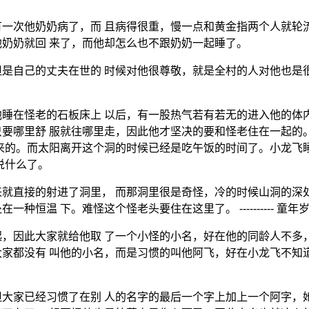
一次他奶奶病了，而 且病得很重，慢一点和黄金指两个人就轮
奶奶就回 来了，而他却怎么也不跟奶奶一起睡了。
是自己的丈夫在世的 时候对他很尊敬，就是全村的人对他也是
。
睡在怪老的石板床上 以后，有一股热气若有若无的进入他的体
要哪里舒 服就往哪里走，因此他才坚决的要和怪老住在一起的
来的。而太阳离开这个洞的时候已经是吃午饭的时间了。小龙飞
说什么了。
就直接的射进了洞里， 而那洞里很是奇怪，冷的时候山洞的深
恒温 下。难怪这个怪老头要住在这里了。 ---------- 童年
因此大家就给他取 了一个小怪的小名，好在他的同龄人不多，大
家都没有 叫他的小名，而是习惯的叫他阿飞，好在小龙飞不知
大家已经习惯了在别 人的名字的最后一个字上加上一个阿字，