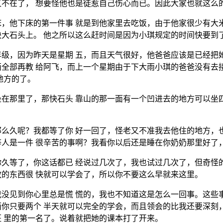
不在了， 想要怪他也是徒惹自己伤心而已。因此大家也就这么
，他下床的第一件事 就是到他家里去吃饭，由于他家很少有大
大石头上。 他之所以这么赶时间是因为小琪规定的时间快要到
级，因为昨天是星期 五，而且天气很好，他爸爸应该是已经把
全部再教 给阿飞，而上一个星期由于下大雨小琪的爸爸没有去
地方的了。
在那里了，那快石头 靠山的那一面有一个凹进去的地方可以坐
么久呢？我都等了你 好一回了，怪老又不准我去他住的地方，
人是一件 很辛苦的事啊？我看你以后还是睡在你奶奶那里好了
久等了，你这话都已 经说过几次了，我也试过几次了，但奇怪
的东西很 快就可以学会了，所以你不要这么早就来这里。
没见到你心里总是慌 慌的，我也不知道这是怎么一回事。这些
你只要两个 半天就可以完全的学会，而且领会的比我还要深刻
 里的第一名了。说着就把她的课本打了开来。