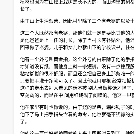
植林也因为在山峰上栽树是长不大的，而山沟里的树都
长了。
由于山上生活艰苦，因此村里除了三个有老婆的以及十
这三个人既然都有老婆，那他们就一定是要比其他的人
是他爸爸是上一任的村长，除了当村长有补贴外，他还
回来做了老婆。儿子和女儿也就山下的学校读书，住在
他有一个外号叫黄金指，这个外号的由来除了他的手指
才知道没有纸，而他身上就一条短裤，没有一点擦屁股
粘粘糊糊的很不舒服，而且还会把自己身上那条唯一的
只要把手洗干净就可以了。因此他就用那根 经常扣扳
这样的走出去别人看见的话不被 别人当做笑话才怪了
空荡荡的，而是在中 间用红砖砌了间墙的。他这一甩
他在家里有时也做饭的，由于烧的是柴，端那锅子的时
他下了马上把手指头含着的命令，他也就毫不犹豫的执
了。
他的这一幕恰好就被同村的人来上厕所时看到了，他除