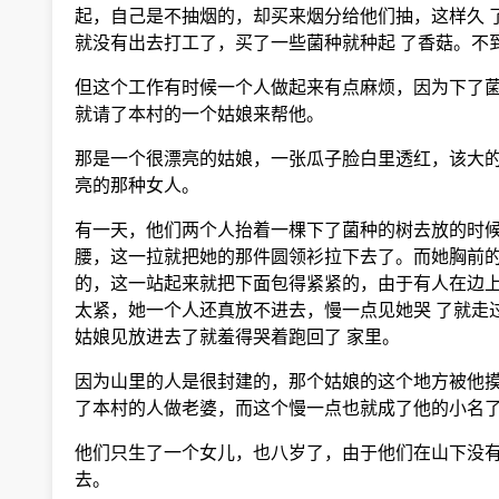
起，自己是不抽烟的，却买来烟分给他们抽，这样久 
就没有出去打工了，买了一些菌种就种起 了香菇。不
但这个工作有时候一个人做起来有点麻烦，因为下了菌
就请了本村的一个姑娘来帮他。
那是一个很漂亮的姑娘，一张瓜子脸白里透红，该大的
亮的那种女人。
有一天，他们两个人抬着一棵下了菌种的树去放的时候
腰，这一拉就把她的那件圆领衫拉下去了。而她胸前的
的，这一站起来就把下面包得紧紧的，由于有人在边上
太紧，她一个人还真放不进去，慢一点见她哭 了就走
姑娘见放进去了就羞得哭着跑回了 家里。
因为山里的人是很封建的，那个姑娘的这个地方被他摸
了本村的人做老婆，而这个慢一点也就成了他的小名
他们只生了一个女儿，也八岁了，由于他们在山下没有
去。