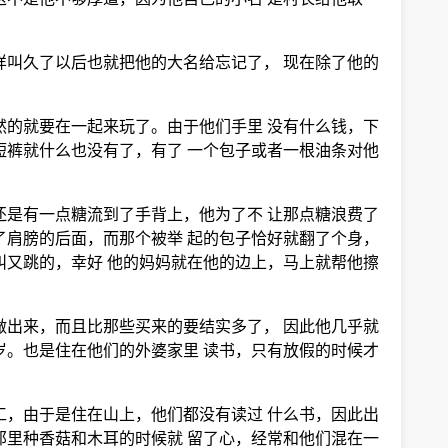
样叫久了以后也就把他的大名给忘记了， 现在除了他的
然的就要在一起来玩了。由于他们手里 没有什么钱，下
短裤就什么也没有了，有了 一个包子或者一根油条对他
还是有一点糖流到了手背上，他为了不 让那点糖浪费了
了肩膀的后面，而那个被举 起的包子恰好就翻了个身，
叫又跳的，幸好 他的妈妈就在他的边上，马上就帮他擦
做出来，而且比那些买来的要结实多了， 因此他几乎就
岁。也是住在他们的外婆家里 读书，只有放假的时候才
工，由于是住在山上，他们都没有读过 什么书，因此出
那里种香菇和木耳的时候就 留了心，经常和他们混在一