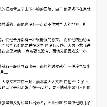
流的把她背去了山下小镇的医院，由于 他奶奶不在家就
很尊重的，而他也没有一点对不住村里 人的地方，所
内，使他全身都有一种很舒服的感觉。 而和他的奶奶睡
。而那怪老对他要睡在这里 也没有反感，因为小龙飞睡
睡在这里对他一 点妨碍也没有，而他又很喜欢这个小
处就有一股热气冒出来，而热的时候就有 一股冷气冒出
岁月二
家又不常在一起，而那些大人又看 在他*** 面子上
道这两字是和流氓连在一起 的，要不他就宁愿别人叫他
她就是想反对也是师出无名，因此也就 只是怪他的儿子