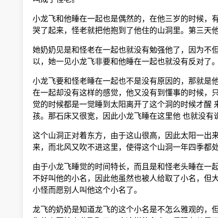
小龙飞和他睡在一起也是偶然的，在他三岁的时候，有
哭了起来，怪老就把他抱到了他住的山洞里。第三天他
她奶奶见是和怪老在一起也就没有勉强他了，因为不但
以，她一见小龙飞非要和他睡在一起也就没有反对了
小龙飞要和怪老睡在一起也不是没有原因的，那就是他
在一起却没有这样的感觉，他又没有到懂事的时候，只
觉的时候都是一觉睡到太阳离开了这个洞的时候才醒 
孩。那石床又很宽，因此小龙飞睡在这里他 也就没有
这个山洞正对着东方，由于这山很高，因此太阳一出来
来，而北风又吹不进这里，使得这个山洞一年四季都处在一种
由于小龙飞睡觉的时间特长，而且是和怪老头睡在一起，
不好叫他的小名，因此他虽然也被人给取了小名，但大
小怪而愿别人叫他这个小名了。
龙飞的奶奶是知道龙飞的这个小名是不怎么雅观的，但