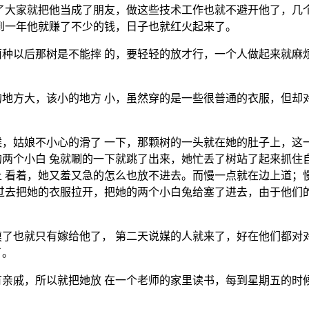
了大家就把他当成了朋友，做这些技术工作也就不避开他了，几
到一年他就赚了不少的钱，日子也就红火起来了。
种以后那树是不能摔 的，要轻轻的放才行，一个人做起来就麻
地方大，该小的地方 小，虽然穿的是一些很普通的衣服，但却
，姑娘不小心的滑了 一下，那颗树的一头就在她的肚子上，这
两个小白 兔就唰的一下就跳了出来，她忙丢了树站了起来抓住
 看着，她又羞又急的怎么也放不进去。而慢一点就在边上道；
过去把她的衣服拉开，把她的两个小白兔给塞了进去，由于他们
了也就只有嫁给他了， 第二天说媒的人就来了，好在他们都对
了。
亲戚，所以就把她放 在一个老师的家里读书，每到星期五的时