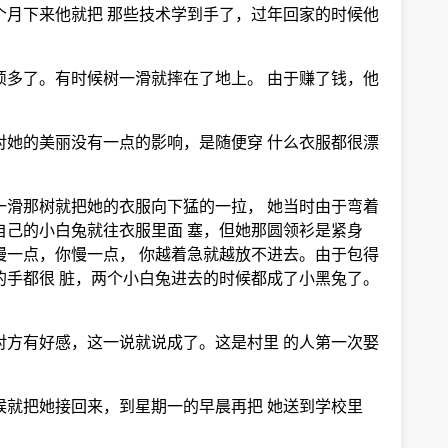
个月下来他就把 那些技术学到手了，过年回家的时候他
烦多了。有时候树一滑就摔在了地上。 由于赚了钱，他
对她的美丽没有一点的影响，是随便穿 什么衣服都很漂
一滑那树就把她的衣服向下猛的一拉， 她当时由于弯着
自己的小白兔就往衣服里面 塞，但她那圆领衫是紧身
慢一点，你慢一点， 你越着急就越放不进去。由于包得
的手都很 脏，两个小白兔进去的时候都成了小黑兔了。
对方有好感，这一说就说成了。这是村里 的人第一次娶
候就把她接回来，到星期一的早晨再把 她送到学校里