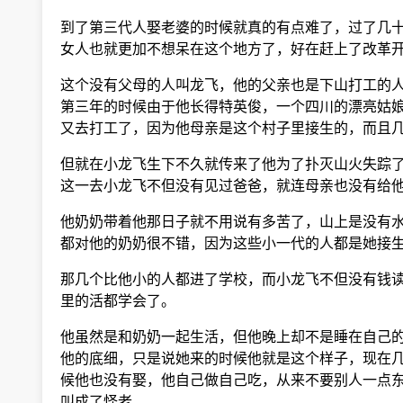
到了第三代人娶老婆的时候就真的有点难了，过了几十
女人也就更加不想呆在这个地方了，好在赶上了改革开
这个没有父母的人叫龙飞，他的父亲也是下山打工的人
第三年的时候由于他长得特英俊，一个四川的漂亮姑娘
又去打工了，因为他母亲是这个村子里接生的，而且几
但就在小龙飞生下不久就传来了他为了扑灭山火失踪了
这一去小龙飞不但没有见过爸爸，就连母亲也没有给他
他奶奶带着他那日子就不用说有多苦了，山上是没有水
都对他的奶奶很不错，因为这些小一代的人都是她接生
那几个比他小的人都进了学校，而小龙飞不但没有钱读
里的活都学会了。
他虽然是和奶奶一起生活，但他晚上却不是睡在自己的
他的底细，只是说她来的时候他就是这个样子，现在几
候他也没有娶，他自己做自己吃，从来不要别人一点东
叫成了怪老。