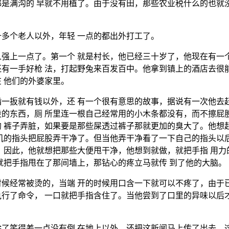
是满沟的 早就不用植了。由于没有田，那些农业税什么的也就
多个老人以外，年轻 一点的都出外打工了。
强上一点了。第一个 就是村长，他已经三十岁了，他现在有一
有一手好枪 法，打起野兔来百发百中。他拿到镇上的酒店去很
 他们的外婆家里。
一扳就有钱以外，还 有一个很有意思的故事，据说有一次他去
的东西，厕 所里连一根自己经常用的小木条都没有，而不擦屁
 裤子弄脏，如果要是那些屎透过裤子那就更加的臭大了。他想
机的指头把屁股弄干净了。但当他弄干净看了一下自己的指头以
，因此，他就想把那些大便甩干净，他想到就做，就把手指 用
就把手指甩在了那间墙上，那钻心的疼立马就传 到了他的大脑。
候经常被烫的，当端 开的时候用口含一下就可以不疼了，由于
行了命令， 一口就把手指含住了。当他尝到了口里的异味以后
了笑得差一点没有倒 在地上以外，还把这新闻马上传了出去，