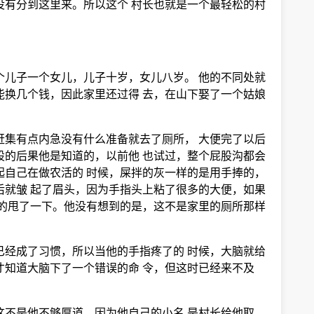
没有分到这里来。所以这个 村长也就是一个最轻松的村
个儿子一个女儿，儿子十岁，女儿八岁。 他的不同处就
能换几个钱，因此家里还过得 去，在山下娶了一个姑娘
赶集有点内急没有什么准备就去了厕所， 大便完了以后
股的后果他是知道的，以前他 也试过，整个屁股沟都会
起自己在做农活的 时候，屎拌的灰一样的是用手捧的，
后就皱 起了眉头，因为手指头上粘了很多的大便，如果
力的甩了一下。他没有想到的是，这不是家里的厕所那样
已经成了习惯，所以当他的手指疼了的 时候，大脑就给
才知道大脑下了一个错误的命 令，但这时已经来不及
这不是他不够厚道，因为他自己的小名 是村长给他取