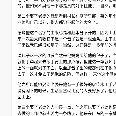
的，他如果不臭他一下那是真的对不住他了，当然，那
第二个娶了老婆的就是看到村长在厕所里那一幕的那个
老婆和自己以外，别人都记不起他的大名了。
据说他这个名字的由来也是和赶集分不开的，因为山上
来一次最大的收获不是一个包子就是一根油条。由于山
们来说就已经很知足了。当然，这已经是十多年前的 
烫包子这一次的收获当然是他妈妈买给他的包子了，当
就把手举起来去舔手背上的那点糖，但他这一举就坏事
上的一面就到了下面，以至那包子里的糖都倒在了他 
去了，这才免去了起泡的危险，但这样一 来他这个烫
他之所以能够娶到老婆是他有一手很好的家传木工手艺
没有闲下的时候，生活当然就比别的人要好多了。他也
回山上。
第三个娶了老婆的人叫慢一点，他之所以娶了老婆也是
去做的工作也就卖苦力一条路了，他是在广东的一家林