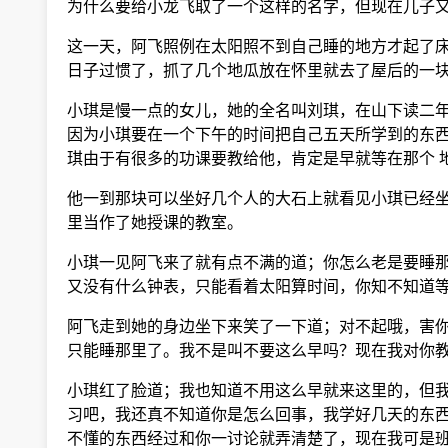
为什么要给小龙飞取了一个这样的名字，但现在儿子又
这一天，阿飞照例在太阳照不到自己睡的地方才起了床
日子过惯了，抓了几个地瓜放在怀里就去了屋后的一块
小琪是慢一点的女儿，她的全名叫刘琪，在山下读二年
因为小琪要在一个下午的时间把自己五天所学到的东西
琪由于有很多的功课要教给他，肯定是早就等在那个 
他一到那块可以坐好几个人的大石上就看见小琪已经坐
里当作了她授课的教室。
小琪一见阿飞来了就有点不满的道；你怎么老是要睡那
又没有什么钟表，只能看着太阳算时间，你知不知道等
阿飞走到她的身边坐下来笑了一下道；对不起哦，害你
只能睡那里了。我不是叫不要这么早吗？现在我对你教
小琪红了脸道；我也知道不用这么早就来这里的，但我
习吧，我还真不知道你是怎么回事，我学好几天的东西
不懂的东西经过和你一讨论就弄清楚了，现在我可是班