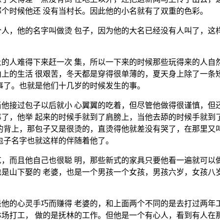
个时候他还 没有当村长。因此他的小名就有了双重的色彩。
人，他的名字叫做烫 包子，因为他的大名已经没有人叫了，这
的人难得下来赶一次 集，所以一下来的时候那些玩得来的人自
上的生活 很艰苦，冬天都是穿得很单薄的，夏天身上除了一条
事了。也就是他们十几岁的时候发生的事。
他接过包子以后就小 心翼翼的吃着，但尽管他做得很谨慎，但
了，他举 起来的时候手就到了肩膀上，当他去舔的时候手就到
的背上，那包子又是很烫的，直烫得他就差没有哭了，在那里又
包子名字也就这样的伴随着他了。
，而且他自己也很聪 明，那些新式的家具只要他看一遍就可以
是山下娶的 老婆，也是一个男孩一个女孩，男孩六岁，女孩八
他的心灵手巧而赚得 老婆的，和上面两个不同的是去打过两年
场打工， 做的是抚林的工作。但他是一个有心人，看到有人在