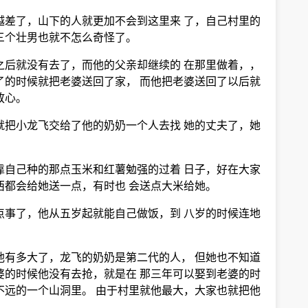
越差了，山下的人就更加不会到这里来 了，自己村里的
三个壮男也就不怎么奇怪了。
之后就没有去了，而他的父亲却继续的 在那里做着，，
了的时候就把老婆送回了家， 而他把老婆送回了以后就
放心。
就把小龙飞交给了他的奶奶一个人去找 她的丈夫了，她
靠自己种的那点玉米和红薯勉强的过着 日子，好在大家
西都会给她送一点，有时也 会送点大米给她。
点事了，他从五岁起就能自己做饭，到 八岁的时候连地
他有多大了，龙飞的奶奶是第二代的人， 但她也不知道
婆的时候他没有去抢，就是在 那三年可以娶到老婆的时
不远的一个山洞里。 由于村里就他最大，大家也就把他