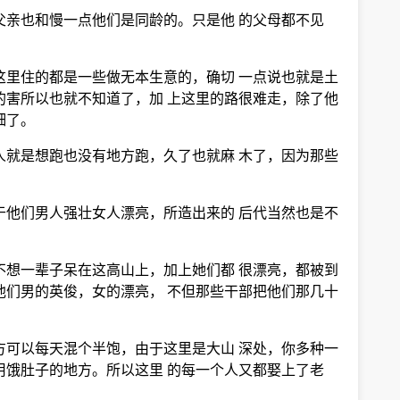
父亲也和慢一点他们是同龄的。只是他 的父母都不见
这里住的都是一些做无本生意的，确切 一点说也就是土
的害所以也就不知道了，加 上这里的路很难走，除了他
细了。
人就是想跑也没有地方跑，久了也就麻 木了，因为那些
于他们男人强壮女人漂亮，所造出来的 后代当然也是不
不想一辈子呆在这高山上，加上她们都 很漂亮，都被到
他们男的英俊，女的漂亮， 不但那些干部把他们那几十
方可以每天混个半饱，由于这里是大山 深处，你多种一
用饿肚子的地方。所以这里 的每一个人又都娶上了老