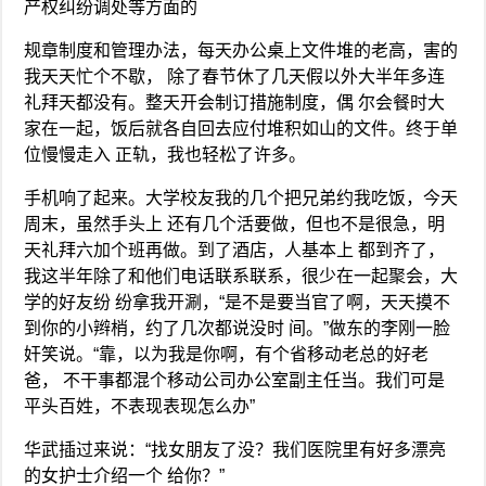
产权纠纷调处等方面的
规章制度和管理办法，每天办公桌上文件堆的老高，害的
我天天忙个不歇， 除了春节休了几天假以外大半年多连
礼拜天都没有。整天开会制订措施制度，偶 尔会餐时大
家在一起，饭后就各自回去应付堆积如山的文件。终于单
位慢慢走入 正轨，我也轻松了许多。
手机响了起来。大学校友我的几个把兄弟约我吃饭，今天
周末，虽然手头上 还有几个活要做，但也不是很急，明
天礼拜六加个班再做。到了酒店，人基本上 都到齐了，
我这半年除了和他们电话联系联系，很少在一起聚会，大
学的好友纷 纷拿我开涮，“是不是要当官了啊，天天摸不
到你的小辫梢，约了几次都说没时 间。”做东的李刚一脸
奸笑说。“靠，以为我是你啊，有个省移动老总的好老
爸， 不干事都混个移动公司办公室副主任当。我们可是
平头百姓，不表现表现怎么办”
华武插过来说：“找女朋友了没？我们医院里有好多漂亮
的女护士介绍一个 给你？”