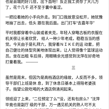
也是县城的好几倍，出下血吧！反正我工资存了大几万
了，花个几千 还不至于囊中羞涩。
一把拉着她的小手向外走。到门口我故意没松开，她犹豫
地抽了出去，低头 跟在我后面。出门打车“去嘉年华”
平时我都穿着中山装或者夹克，年轻人穿略古板的衣服在
机关很让长者欣赏， 给人一种少年老成，稳稳当当的感
觉。今天由于是礼拜六，我穿着ＮＩＫＥ的运 动套，把
自己健壮的体型完美地体现出来，让人觉得像个篮球运动
员。坐在出租 车后排，用眼睛余光感觉到沈萍在好奇地
打量着我。 ----------
三
虽然是周末，但因为是高档酒店的缘故，人反而不多，领
导干部们上班是休 息，到了休息日基本上得陪老婆孩
子。指望公款吃喝的大酒店倒清闲起来。
领班迎了上来，“二位预定了么”“没，还有包房么？”沈萍
毕竟也是副厅 级的干部，万一遇见机关的熟人可不太