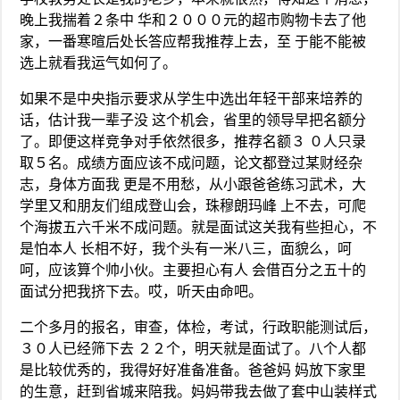
晚上我揣着２条中 华和２０００元的超市购物卡去了他
家，一番寒暄后处长答应帮我推荐上去，至 于能不能被
选上就看我运气如何了。
如果不是中央指示要求从学生中选出年轻干部来培养的
话，估计我一辈子没 这个机会，省里的领导早把名额分
了。即便这样竞争对手依然很多，推荐名额３ ０人只录
取５名。成绩方面应该不成问题，论文都登过某财经杂
志，身体方面我 更是不用愁，从小跟爸爸练习武术，大
学里又和朋友们组成登山会，珠穆朗玛峰 上不去，可爬
个海拔五六千米不成问题。就是面试这关我有些担心，不
是怕本人 长相不好，我个头有一米八三，面貌么，呵
呵，应该算个帅小伙。主要担心有人 会借百分之五十的
面试分把我挤下去。哎，听天由命吧。
二个多月的报名，审查，体检，考试，行政职能测试后，
３０人已经筛下去 ２２个，明天就是面试了。八个人都
是比较优秀的，我得好好准备准备。爸爸妈 妈放下家里
的生意，赶到省城来陪我。妈妈带我去做了套中山装样式