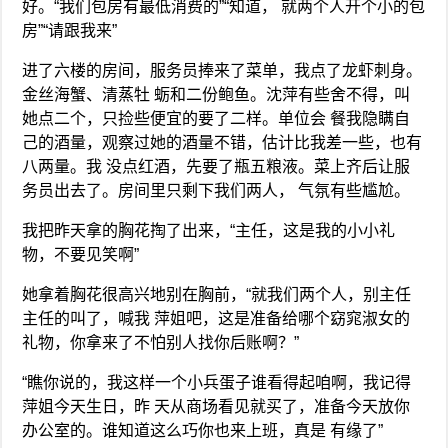
好。“我们包房有最低消费的”“知道， 就两个人开个小的包
房”“请跟我来”
进了六楼的房间，服务员捧来了菜单，我点了龙虾刺身。
金丝海蟹、清蒸牡 蛎和二份鲍鱼。沈萍有些舍不得，叫
她点二个，只捡些便宜的要了二样。单位会 餐我隐瞒自
己的酒量，观察过她的酒量不错，估计比我差一些，也有
八两量。我 没点红酒，先要了瓶五粮液。菜上齐后让服
务员出去了。房间里只剩下我们两人， 气氛有些尴尬。
我把昨天拿的胸花掏了出来，“主任，这是我的小小礼
物，不要见笑啊”
她拿着胸花很高兴地别在胸前，“就我们两个人，别主任
主任的叫了，喊我 萍姐吧，这是准备给哪个窈窕淑女的
礼物，你拿来了不怕别人找你后账啊？”
“瞧你说的，我这样一个小兵蛋子谁看得起咱啊，我记得
萍姐今天生日，昨 天从商场看见就买了，准备今天放你
办公室的。谁知道这么巧你也来上班，真是 有缘了”