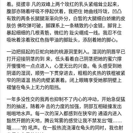
着。挺拔非 凡的双峰上两个玫红的乳头紧缩耸立起来，
腹部亦随着呼吸不停起伏着，我把住 她曲线玲珑，凹凸
有致的两条长腿腿渐渐向外分，白皙的大腿细白娇嫩的皮
肤仿 佛吹弹可破，脚踝系上一条精致的小金链，脚背上
暴起细细的几根青筋，微红的 趾尖绷成一线。我忍不住
吸吮着涂着玫红色指甲油的脚趾头，添刮着她的脚心。
一边把挺起的巨蛇向她的桃源洞里刺入。湿润的阴唇早已
打开迎接阴茎的到 来，低头看着自己阴茎把她的蜜穴撑
开慢慢地一点点进入，心里无比的兴奋。龟 头感受到她
阴道的湿润，顺势一下贯穿进去，粗粗的炙热的铁棍被紧
窄的阴道温 热的肉壁紧裹着。闭上眼睛享受她那阴壁上
褶皱在龟头上无力的阻挡。
一年多没性交的我再也抑制不了内心的冲动，开始急促猛
烈的抽送，随着冲 击的力度的加强，阴部互相碰撞发出
啪啪地水声。每一次的深入都感到在狭窄的 通道内进入
豁然开朗的天地，腾云驾雾的感觉让我不禁发出“哦……
哦……”的 吼声。在一股热流浇灌在龟头的同时，我也射