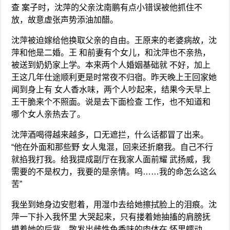
查 案子时，沈萍的父亲沈南鹏有点小错误被他抓住不
放，故意虚张声势添油加醋。
沈萍被迫嫁给他换取父亲的自由。王原来的老婆病故，沈
萍和他是二婚。王 和前妻有个女儿，和沈萍也不亲热，
被送到奶奶家上学。本来两个人婚姻基础就 不好，加上
王这几年仕途顺利更是时常夜不归宿。昨天晚上王回家她
闻到身上有 女人香水味，两个人吵起来，结果今天早上
王干脆来个不照面。说是去下面检查 工作，也不知道和
哪个女人亲热去了。
沈萍酒喝得越来越多，口无遮拦，什么话都冒了出来。
“他在外面和那些野 女人鬼混，回来还折磨我。自己不行
就掐我打我。给我提成副厅在我家人面前耀 武扬威，我
需要的不是权力，我要的是亲情。呜……我的命怎么这么
苦”
我坐到她身边安慰着，用湿巾去给她擦拭脸上的泪痕。沈
萍一下扑入我怀里 大哭起来，只有搂着她抽搐的肩膀抚
摸着她的后背。散发出雌性色香味的肉体在 怀里蠕动