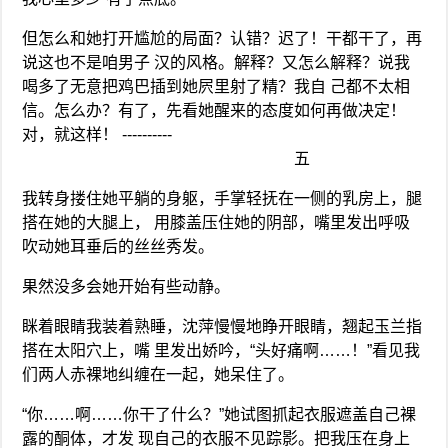
但怎么和她打开尴尬的局面？认错？迟了！干都干了，再
说这也不是咱男子 汉的风格。解释？又怎么解释？说我
喝多了无意把鸡巴插到她屄里射了精？我自 己都不太相
信。怎么办？有了，先看她醒来的态度如何再做决定！
对，就这样！ ----------
五
我转身搂住她平躺的身躯，手掌轻抚在一侧的乳房上，腿
搭在她的大腿上， 用膝盖压住她的阴部，嘴里发出呼吸
吹动她耳垂后的丝丝秀发。
果然没多会她开始有些动静。
眯着眼睛我装着熟睡，沈萍慢慢地睁开眼睛，翘起玉兰指
搭在太阳穴上，嘴 里发出娇吟，“头好痛啊……！”看见我
们两人赤裸地纠缠在一起，她呆住了。
“你……啊……你干了什么？”她试图抓起衣服遮盖自己裸
露的酮体，才发 现自己的衣服不见踪影。把我压在身上