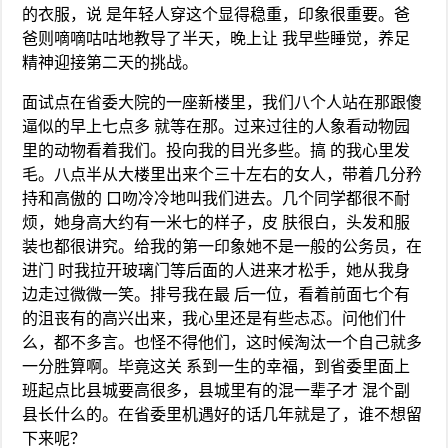
的衣服，说 是年轻人穿这个显得稳重，印象很重要。爸
爸则嘀嘀咕咕地教导了半天，晚上让 我早些睡觉，养足
精神迎接第二天的挑战。
面试点在省委大院的一座新楼里，我们八个人站在那跟傻
逼似的早上七点多 就等在那。过来过往的人象看动物园
里的动物看着我们。投向我的目光多些。搞 的我心里发
毛。八点半从大楼里出来个三十左右的女人，带着几分矜
持和高傲的 口吻冷冷地叫我们进去。几个同学都很不耐
烦，她身高大约有一米七的样子，皮 肤很白，头发和服
装也都很讲究。给我的第一印象她不是一般的公务员，在
进门 时我拉开玻璃门等后面的人进来才松手，她从我身
边走过微微一笑。排号我在最 后一位，看着前面七个有
的沮丧有的高兴出来，我心里还是有些忐忑。问他们什
么，都不多言。也怪不得他们，这时候淘汰一个自己就多
一分胜算啊。毕竟这关 系到一生的幸福，到省委里面上
班起点比县城要高很多，县城里有的混一辈子才 混个副
县长什么的。在省委里机遇好的话几年就是了，谁不想留
下来呢？