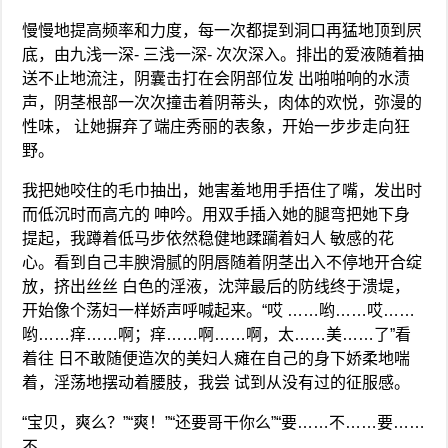
慢慢地提高频率和力度，每一次都提到洞口再猛地顶到屄
底，由九浅一深- 三浅一深- 次次深入。排出的爱液随着抽
送不止地流注，阴囊击打在会阴部位发 出啪啪响的水渍
声，阴茎根部一次次撞击着阴蒂头，肉体的欢悦，弥漫的
性味， 让她摒弃了端庄秀丽的表象，开始一步步走向狂
野。
我把她咬住的毛巾抽出，她害羞地用手捂住了嘴，发出时
而低沉时而高亢的 呻吟。用双手插入她的腿弯把她下身
提起，我蹲着低马步依然稳健地蹂躏着妇人 敏感的花
心。看到自己丰腴滑腻的阴唇随着阴茎出入不停地开合绽
放，挤出丝丝 白色的淫液，沈萍最后的防线终于溃堤，
开始像个荡妇一样娇声呼喊起来。“哎 ……哟……哎……
哟……痒……啊；痒……啊……啊，太……美……了”看
着往 日不敢随便造次的美妇人瘫在自己的身下娇柔地喘
着，淫荡地摆动着腰肢，我尝 试到从没有过的征服感。
“宝贝，爽么？”“爽！”“还要哥干你么”“要……不……要……
不……