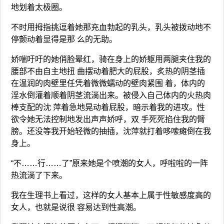
地划着太极圈。
不时用拇指挑逗着她那充血勃起的乳头，乳头被拨动地不
停颤动着显得是那 么的无助。
娇喘吁吁的她俏脸晕红，骑在身上的娇躯用两腿夹住我的
腰部不由自主地扭 曲摆动着肥大的屁股，炙热的阴茎插
在温润的肉壁里任凭着微微蠕动的壁肉紧围 着，体内的
淫水倒灌着顺着阴茎流淌出来。被侵入自己体内的火热肉
棒支配的沈 萍着急地晃动着屁股，暗示着我的进攻。性
欲令她无法控制地发出声声娇呼，双 手死死掐住我的臂
膀。还没等我开始轻微的抽插，沈萍就打着哆嗦瘫倒在我
身上。
“不……行……了”原来她是个喷潮的女人，呼啦啦的一阵
热流淌了下来。
我在生理书上看过，这样的女人基本上属于性敏感度高的
女人，也就是说很 容易达到性高潮。