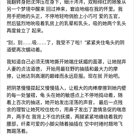
我翻转身把沈萍压在身下，细汗涔涔，双颊绯红的她象从
另一个梦境中醒来 回过神来，窘迫地缩在我的怀里。我
用手把她的头正，不停地轻吻俏脸上小巧可 爱的五官，
然后猛烈地吮吸着乳房上的乳晕和乳头，吸的她两个乳头
再度耸立了 起来。
“别，别……吸……了，我受不了啦！”紧紧夹住龟头的阴
道壁再次蠕动着。
我知道自己必须无情地撕开她端庄妩媚的面罩，让她抛弃
人妻的贞洁道德， 开始用最狂野的抽插和最大力的摩
擦，让她达到高潮的巅峰而永远臣服。现在就 开始吧。
把阴茎慢慢提起又慢慢插入，让粗大的肉棒摩擦到她内壁
的每一处皱褶，龟 头在她的敏感点上不停地捣动着，随
着上百次的抽送，她开始发出淫荡的声音， 最后一点残
余的理智让她死咬住枕巾，用鼻子发出了激情急促的喘息
声，两手在 我背上不住的抚摸，两腿紧紧地缠绕着我的
腰部，纤柔可爱的小脚尖随着抽插在 空中时绻时翘地飞
舞踢荡着。