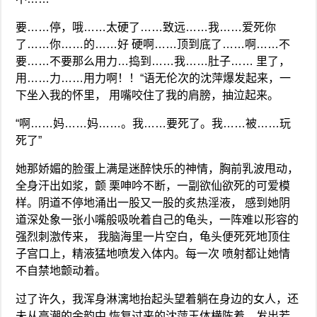
要……停，哦……太硬了……致远……我……爱死你
了……你……的……好 硬啊……顶到底了……啊……不
要……不要那么用力…捣到……我……肚子…… 里了，
用……力……用力啊！！“语无伦次的沈萍爆发起来，一
下坐入我的怀里， 用嘴咬住了我的肩膀，抽泣起来。
“啊……妈……妈……。我……要死了。我……被……玩
死了”
她那娇媚的脸蛋上满是迷醉快乐的神情，胸前乳波甩动，
全身汗出如浆，颤 栗呻吟不断，一副欲仙欲死的可爱模
样。阴道不停地涌出一股又一股的炙热淫液， 感到她阴
道深处象一张小嘴般吸吮着自己的龟头，一阵难以形容的
强烈刺激传来， 我脑海里一片空白，龟头便死死地顶住
子宫口上，精液猛地喷发入体内。每一次 喷射都让她情
不自禁地颤动着。
过了许久，我浑身淋漓地抬起头望着躺在身边的女人，还
未从高潮的余韵中 恢复过来的沈萍玉体横陈着，发出若