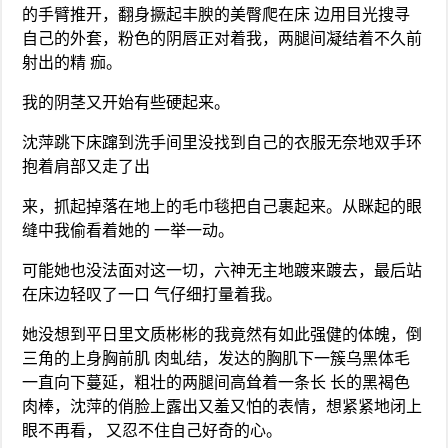
的手臂推开，翻身撅起丰腴的美臀爬在床 边用目光搜寻
自己的外套，粉色的阴唇正对着我，两腿间凝结着不久前
射出的精 痂。
我的阴茎又开始有些硬起来。
沈萍跳下床蹿到洗手间里没找到自己的衣服无奈地双手环
抱着肩部又走了出
来，抓起掉落在地上的毛巾毯把自己裹起来。从眯起的眼
缝中我偷看着她的 一举一动。
可能她也没法面对这一切，六神无主地踱来踱去，最后站
在床边轻叹了一口 气仔细打量着我。
她没想到平日里文质彬彬的我竟然有如此强健的体魄，倒
三角的上身胸前肌 肉虬结，发达的胸肌下一簇乌黑体毛
一直向下蔓延，粗壮的两腿间高耸着一条长 长的黑褐色
肉棒，沈萍的俏脸上露出又羞又怕的表情，想紧紧地闭上
眼不再看， 又忍不住自己好奇的心。