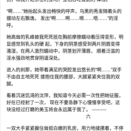
“啊……”她抬起头发出畅快的呼声，乌黑的秀发随着头的
摆动左右飘逸， 发出“啊……啊……嗯……唔……”的淫
呼。
她高耸的乳峰被我死死抵在胸前摩擦蠕动着压得变形，明
显感觉到乳头的硬 起，下身的阴茎感受到两片阴唇变得
濡湿，在两人激烈蠕动中，阴茎划开薄唇， 顺着泛滥的
淫水强劲地贯穿阴道深处。
进入的刹那，她带着满足的哭腔发出悠长的“啊……”双手
不由自主地死死 搂抱住我的腰部，大腿紧紧夹住我的双
腿。
看着沉迷饥渴的沈萍，我知道今天必需一次性把她征服，
好在已经射了一次， 现在不要急静下心慢慢享受吧，这
块没经过打磨的美玉将会永远属于我了。 ----------
六
一双大手紧紧握住耸挺白嫩的乳房，用力地揉摞着，不停