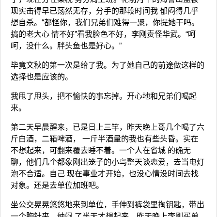
现实击得早已荡然无存，分手的那段时间我 郁闷得几乎
想自杀。“都怪你，我们兄弟们难得一聚，你提她干吗。
搞的老大心 情不好”看我脸色不好，李刚责怪华武。“呵
呵，没什么。胖头鱼也是好心。”
毕竟文秋的第一次是给了我。为了她自己的前途做这样的
选择也是应该的。
我甩了甩头，把不愉快的事忘掉。开心地和兄弟们喝起
来。
第二天早晨醒来，已是日上三竿，昨天晚上哥几个喝了六
斤白酒，二箱啤酒， 一斤半酒量的我也有些头昏。实在
不想起来，可翻来覆去睡不着。一个人在省城 的确无
聊，他们几个都象刚出笼子的小鸟整天谈恋爱，去当电灯
泡不合适。自己 现在事业才开始，也没心情没时间去找
对象。还是去单位加班吧。
坐公交晃晃悠悠地来到单位，手伸到裤袋里掏钥匙，带出
一个胸针来。纳闷 了半天才想起来。昨天晚上李刚买单