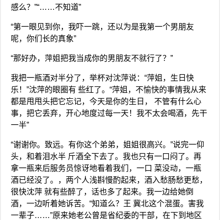
感么？”“……不知道”
“第一眼见到你，我吓一跳，还以为是我第一个男朋友
呢，你们长的真象”
“那好办，萍姐把我当成你的男朋友不就行了？”
我把一瓶酒对半分了，举杯对沈萍说：“萍姐，生日快
乐！”沈萍的眼圈有 些红了。“萍姐，不愉快的事情我从来
都是甩甩头把它忘记，今天是你的生日， 不管有什么心
事，把它丢弃，开心地度过每一天！我不太会喝酒，先干
一半”
“谢谢你。致远。有你这个弟弟，姐姐很高兴。”说完一仰
头，和着泪水半 斤酒全下去了。我也只有一口闷了。再
拿一瓶来后服务员惊讶地看着我们，一口 菜没动，一瓶
酒已经没了。，两个人浅斟慢酌起来，酒入愁肠愁更愁，
很快沈萍 就有些醉了，话也多了起来。我一边给她倒
酒，一边听着她诉苦。“知道么？王 冀北这个混蛋。害我
一辈子……”原来她老公曾是省纪委的干部，在下到地区