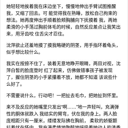
她轻轻地挨着我在床边坐下，慢慢地伸出手臂试图推醒
我，又缩了回去。可 能觉得我在熟睡，放松自己拘束的
想法。她再度伸出手顺着脸颊胸脯向下抚摸着 我，再她
柔滑的小手荡过胸前体毛的时候，自然反应差点让我笑出
来，用牙齿咬 住舌尖才忍住。
沈萍欲止还羞地摸了摸我略硬的阴茎，用手指环着龟头，
似乎想比较什么。
我实在按捺不住了，装着无意地睁开眼睛，两目对视，沈
萍白皙的脸庞登时 红了起来，仿佛做错事孩子被发现
了，握住阴茎的小手紧攥着不放，她都不知道 该说些什
么好了。
不需要说什么，行动吧！一把扯去毛巾，把她扯到怀里。
来不及反应的她嘴里只发出“啊……”地一声轻叫，充满弹
性的胴体就跌入 我结实的臂弯，伏在我的身上。两人脸
庞相距只有一厘米，缕缕发际拂在胸前， 柔软的娇躯颤
抖着伏在怀中，我充满柔情地陶醉地呼吸着她动人的清香