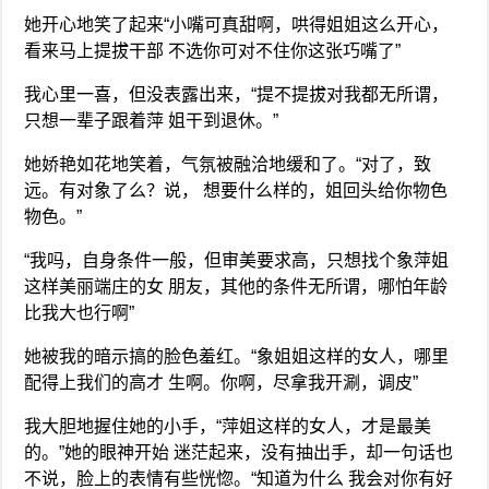
她开心地笑了起来“小嘴可真甜啊，哄得姐姐这么开心，
看来马上提拔干部 不选你可对不住你这张巧嘴了”
我心里一喜，但没表露出来，“提不提拔对我都无所谓，
只想一辈子跟着萍 姐干到退休。”
她娇艳如花地笑着，气氛被融洽地缓和了。“对了，致
远。有对象了么？说， 想要什么样的，姐回头给你物色
物色。”
“我吗，自身条件一般，但审美要求高，只想找个象萍姐
这样美丽端庄的女 朋友，其他的条件无所谓，哪怕年龄
比我大也行啊”
她被我的暗示搞的脸色羞红。“象姐姐这样的女人，哪里
配得上我们的高才 生啊。你啊，尽拿我开涮，调皮”
我大胆地握住她的小手，“萍姐这样的女人，才是最美
的。”她的眼神开始 迷茫起来，没有抽出手，却一句话也
不说，脸上的表情有些恍惚。“知道为什么 我会对你有好