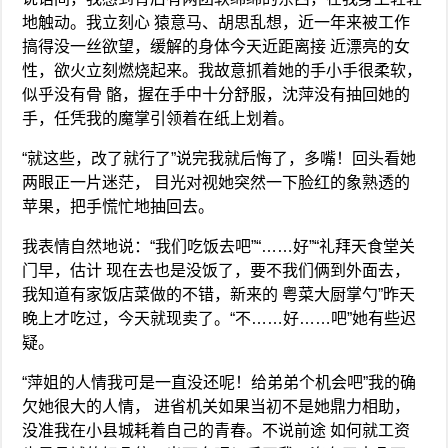
地触动。我立刻心 猿意马、胡思乱想，近一年来被工作
搞得没一丝欲望，缓解的身体今天近距离接 近漂亮的女
性，欲火立刻燃烧起来。我故意抓着她的手小手很柔软，
似乎没有骨 骼，握在手中十分舒服，沈萍没有抽回她的
手，任凭我的魔掌引领着在纸上划着。
“就这些，改了就行了”说完我就后悔了，多嘴！回头看她
两眼正一片迷茫， 目光对视她突然一下脸红的象熟透的
苹果，把手慌忙地抽回去。
我表情自然地说：“我们吃饭去吧”“……好”“礼拜天食堂关
门早，估计 现在去也是没饭了，要不我们俩到外面去，
我知道有家饭店菜做的不错，新来的 粤菜大厨掌勺”昨天
晚上才吃过，今天就现卖了。“不……好……吧”她有些迟
疑。
“萍姐的人情我可是一直没还呢！给弟弟个机会吧”我的确
欠她很大的人情， 进省机关如果当初不是她鼎力相助，
没准我在小县城耗着自己的青春。不说前途 如何就工资