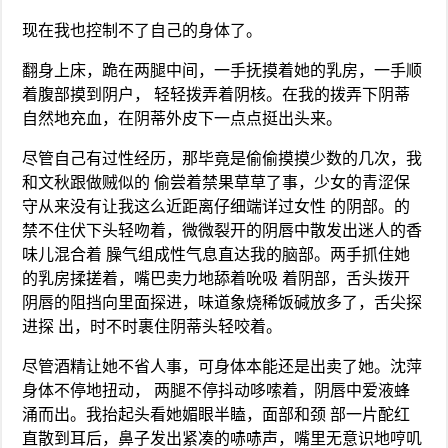
现在我也控制不了自己的身体了。
翻身上床，跪在两腿中间，一手抚摸着她的乳房，一手顺
着腹部摸到阴户， 轻轻拨弄着阴核。在我的拨弄下阴蒂
自然地充血，在阴蒂外皮下一点点挺出头来。
尽管自己有过性经历，那毕竟是偷偷摸摸少数的几次，我
和文秋跟做贼似的 偷尝着禁果草草了事，少女的青涩保
守从来没有让我这么近距离仔细端详过女性 的阴部。的
禁不住伏下头轻吻着，微微裂开的阴唇中散发出迷人的香
味儿混合着 臊气组成性气息直达我的脑部。两手抓住她
的乳房揉搓着，嘴巴卖力地舔着吮吸 着阴部，舌头拨开
阴唇的阻挡向里面探进，味道象烧稀饭碱放多了，舌尖探
进探 出，时不时裹住阴蒂头轻咬着。
尽管酒精让她不省人事，可身体本能还是出卖了她。沈萍
身体不停地扭动， 两腿不停抖动哆嗦着，阴唇中爱液蜂
涌而出。我抬起头看她媚眼半瞌，面部和颈 部一片酡红
直散到耳后，鼻子发出紧凑的哧哧声，嘴里无意识地哼叽