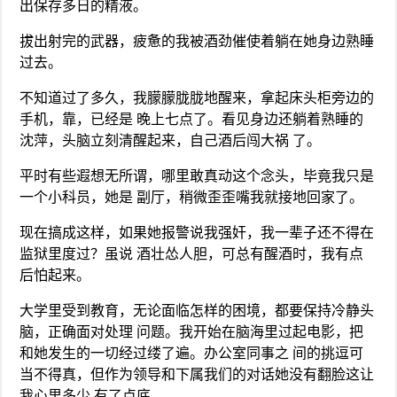
出保存多日的精液。
拔出射完的武器，疲惫的我被酒劲催使着躺在她身边熟睡
过去。
不知道过了多久，我朦朦胧胧地醒来，拿起床头柜旁边的
手机，靠，已经是 晚上七点了。看见身边还躺着熟睡的
沈萍，头脑立刻清醒起来，自己酒后闯大祸 了。
平时有些遐想无所谓，哪里敢真动这个念头，毕竟我只是
一个小科员，她是 副厅，稍微歪歪嘴我就接地回家了。
现在搞成这样，如果她报警说我强奸，我一辈子还不得在
监狱里度过？虽说 酒壮怂人胆，可总有醒酒时，我有点
后怕起来。
大学里受到教育，无论面临怎样的困境，都要保持冷静头
脑，正确面对处理 问题。我开始在脑海里过起电影，把
和她发生的一切经过缕了遍。办公室同事之 间的挑逗可
当不得真，但作为领导和下属我们的对话她没有翻脸这让
我心里多少 有了点底。