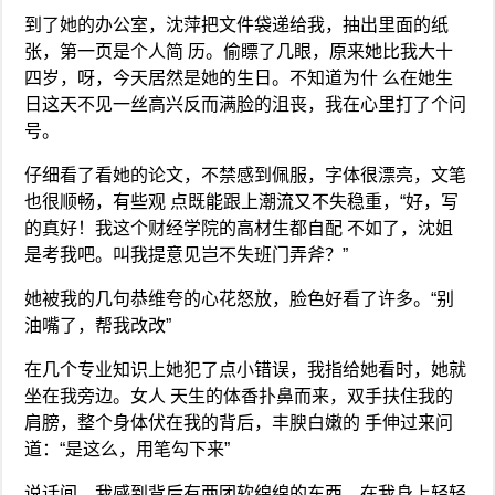
到了她的办公室，沈萍把文件袋递给我，抽出里面的纸
张，第一页是个人简 历。偷瞟了几眼，原来她比我大十
四岁，呀，今天居然是她的生日。不知道为什 么在她生
日这天不见一丝高兴反而满脸的沮丧，我在心里打了个问
号。
仔细看了看她的论文，不禁感到佩服，字体很漂亮，文笔
也很顺畅，有些观 点既能跟上潮流又不失稳重，“好，写
的真好！我这个财经学院的高材生都自配 不如了，沈姐
是考我吧。叫我提意见岂不失班门弄斧？”
她被我的几句恭维夸的心花怒放，脸色好看了许多。“别
油嘴了，帮我改改”
在几个专业知识上她犯了点小错误，我指给她看时，她就
坐在我旁边。女人 天生的体香扑鼻而来，双手扶住我的
肩膀，整个身体伏在我的背后，丰腴白嫩的 手伸过来问
道：“是这么，用笔勾下来”
说话间，我感到背后有两团软绵绵的东西，在我身上轻轻