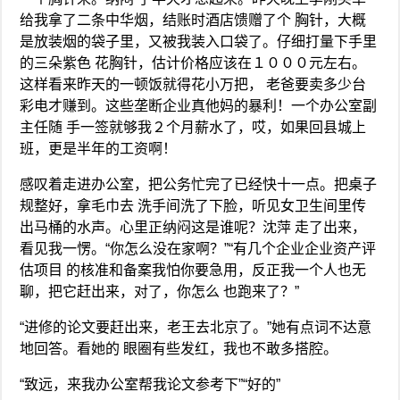
给我拿了二条中华烟，结账时酒店馈赠了个 胸针，大概
是放装烟的袋子里，又被我装入口袋了。仔细打量下手里
的三朵紫色 花胸针，估计价格应该在１０００元左右。
这样看来昨天的一顿饭就得花小万把， 老爸要卖多少台
彩电才赚到。这些垄断企业真他妈的暴利！一个办公室副
主任随 手一签就够我２个月薪水了，哎，如果回县城上
班，更是半年的工资啊！
感叹着走进办公室，把公务忙完了已经快十一点。把桌子
规整好，拿毛巾去 洗手间洗了下脸，听见女卫生间里传
出马桶的水声。心里正纳闷这是谁呢？沈萍 走了出来，
看见我一愣。“你怎么没在家啊？”“有几个企业企业资产评
估项目 的核准和备案我怕你要急用，反正我一个人也无
聊，把它赶出来，对了，你怎么 也跑来了？”
“进修的论文要赶出来，老王去北京了。”她有点词不达意
地回答。看她的 眼圈有些发红，我也不敢多搭腔。
“致远，来我办公室帮我论文参考下”“好的”