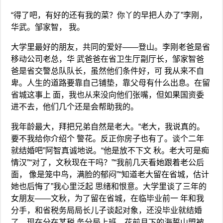
“得了吧，有好的还有我的菜？你丫的早把人办了”李刚，
华武。邹家智， 我。
大学里最好的朋友，共同的爱好——登山。李刚老爸是省
移动公司老总，华 武爸爸在省卫生厅副厅长，邹家智爸
爸是省交警总队队长，虽然他们条件好，可 我从来不自
卑。人生的道路要靠自己铺垫，靠父母有什么出息。在留
省城这事上 面，我也从来没向他们张嘴，但如果国资委
进不去，他们几个还是会帮助我的。
我年龄最大，拜把兄弟自然是老大。“老大，我说真的。
要不我给你介绍个 警花。反正你房子也有了。谈个二年
就结婚吧”阿智真诚地说。“他是放不下文 秋。老大可是痴
情汉”“对了，文秋现在干吗？”“我前几天看她跟着老公后
面， 像是笼中鸟，满脸的郁闷”“知道老大留在省城，估计
她也后悔了”我心里泛起 思绪和恨意。大学里谈了三年的
女朋友——文秋，为了留在省城，在临毕业前一 年和我
分手，和省税务局局长儿子谈起对象，还没毕业就结婚
了，现在分在某税 务分局上班。花前月下的海誓山盟被