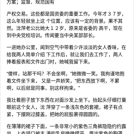
方案；监督、规范国有
产权交易。这些都是国资委的重要工作。今年才３７岁，
这么年轻就坐上这 个位置，应该有一定的背景。果不其
然。沈萍老公比她大１２岁，原来是省委的 高干，现在
到中央党校培训。传闻要当中央某部部长。
一进她办公室，闻到空气中带着少许淡淡的女人香味，在
给我两人简单介绍 下工作后，就让我们去工作了，两人
捧着报表和文件出门时，她喊我留下来。
“傻样，站那干吗？不会坐啊，”她微微一笑。我拘谨地抱
着文件坐下来， 又是一声娇笑，“把东西放下啊，不累
啊，以后就是同事，别这样拘束。”
我壮着胆子放下东西在对面沙发上坐下。抬起头仔细打量
眼前这个女人，沈 萍穿了一条浅灰色的套裙，裙子有点
紧，下摆刚过膝盖，把她的屁股裹得圆圆的。
在薄薄的裙子下面，一条非常小的紫色三角裤隐隐约约露
出，上衣领口被丰 满的乳房微微撑开，露出紫色的胸罩