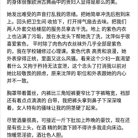
的身体很像欧洲古典画中的贵妇人显得是那么的美。
她发出难受的声音打乱我的思绪。把她简单冲洗后抱到床
上。回头把卫生间 收拾下，打开排气扇去去味。把我们
两人外套交给楼层的服务员拿去干洗。地上 的紫色内衣
上也沾满了污垢，放在水龙头下帮她洗了洗，沈萍似乎很
喜爱紫色， 平时除了肉色内衣丝袜外几乎全部是紫色
的，我在学校辅修过心理课。紫色代表 高贵和浪漫，她
外表穿得正统，里面又这么风骚。看来这个少妇一直渴望
着什么 又拘于矜持无法宣泄，这个念头了打消我以前对
她比较敬畏的顾虑，原来沈萍的 职位和外表跟她的内心
并不一致。
胸罩带着蕾丝，内裤比三角短裤要窄比丁字裤略宽，裆部
还有着点点滴滴的 白带，我把裤头拿到鼻子下深深嗅
着，女人特有的骚味让我的阴茎硬了起来。
尽管酒量很高，可接近一斤下肚加上昨晚的豪饮，现在还
是有些上头，在酒 精的刺激下顾不得许多我走向床边。
饱暖思淫欲，酒壮色人胆。