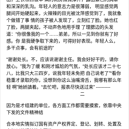
和深深的乳沟。年轻人的意志力是很薄弱， 明显感觉两
腿间开始硬起来，火辣辣的目光被沈萍感觉到了，我就象
个做错了事 情的孩子被人发现了，立刻红了脸。她也红
了脸，两腿夹起，不动声色地用手理 了理腮边的头发
道：“你很像我的一个……弟弟，所以一见到你就有了好
感。你 是我硬争取下来的，可得好好表现。年轻人么，
多干点事，会有前途的”
“谢谢处长。不，应该说谢谢主任。我会好好干的，请你
放心。”我为了缓 和刚才尴尬的气氛，“处长应该才二十七
八，比我只大三四岁，说我年轻未免把 自己说老了”“看你
稳重才录取的你，没想到你这么油嘴滑舌，我哪有那么年
轻 啊”她娇謓着。“去忙吧，报表尽快送过来” ----------
二
因为是才组建的单位，各方面工作都需要摸索，依靠中央
下发的文件精神结
合本地实情拟订国有资产产权界定、登记、划转、处置及