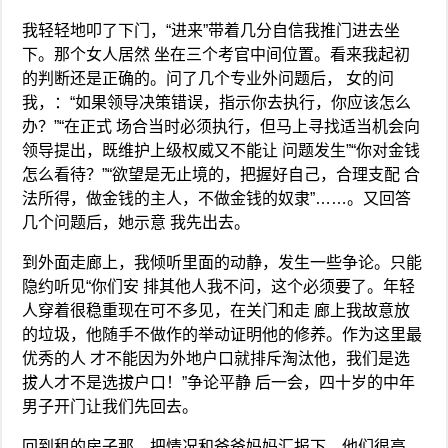
我轻轻地叩了下门，“进来”带着几分自信我推门进去坐
下。那个女人居然 坐在三个考官中间位置。看来我起初
的判断还是正确的。问了几个专业外问题后， 女的问
我，：“如果领导决策错误，指示你去执行，你应该怎么
办？”“在正式 场合当时必须执行，但马上寻找适当机会向
领导提出，既维护上级权威又不能让 问题发生”“你对金钱
怎么看待？”“欲望是无止境的，把握好自己，合理支配 合
法所得，做金钱的主人，不做金钱的奴隶”……。又回答
几个问题后，她示意 我先出去。
到外面走廊上，我倾听里面的动静，发生一些争论。只能
隐约听见“你们安 排其他人我不问，这个必须要了。年轻
人穿着很稳重现在可不多见，在关门和走 廊上我故意放
的垃圾，他随手不做作的举动证明他的修养。作为这里最
优秀的人 才不能因为外地户口就排斥淘汰他，我们是选
拔人才不是选拔户口！”争论平静 后一会，四十岁的中年
男子开门让我们先回去。
回到租的房子那，把情况和爸爸妈妈汇报下。他们很高