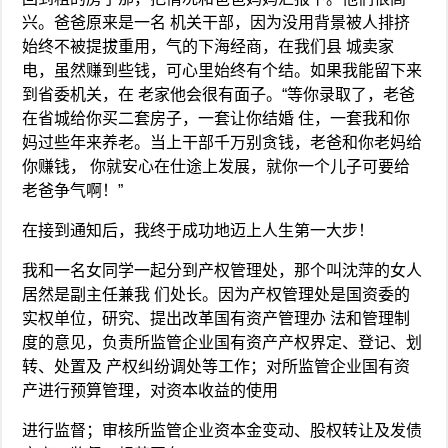
兴。爸爸原来是一名 机关干部，因为没用背景被人排挤
始终不被提拔重用，气的下海经商，在我们县 城卖家
电，虽然赚到些钱，可心里始终有个结。如果我能留下来
到省委机关，在 老家他会很有面子。“等你录取了，老爸
在省城给你买二套房子，一套让你结婚 住，一套我和你
妈过些年来养老。当上干部千万别贪钱，老爸和你老妈给
你赚钱， 你就安心在仕途上发展，就你一个儿子可要给
老爸争气啊！”
在接到通知后，我终于成功地迈上人生第一大步！
我和一名女同学一起分到产权管理处，那个叫沈萍的女人
居然是副主任兼我 们处长。因为产权管理处是国资委的
实权单位，研究、提出改革国有资产管理办 法和管理制
度的意见，负责所监管企业国有资产产权界定、登记、划
转、处置及 产权纠纷调处等工作；对所监管企业国有资
产进行预算管理，对资本收益的使用
进行监督；审核所监管企业资本金变动、股权转让及发债