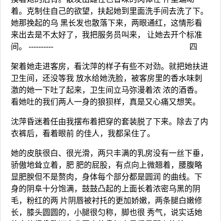
着。克制住自己的欲望，扶起她到里面洗手间去洗了下。
她那挽起的乌 黑长发也散落下来，两眼通红，这情形看
来出去是不太好了，我把服务员叫来， 让她去开个标准
间。 ---------- 四
架着她走进客房，看沈萍的样子有些不对劲。就把她扶进
卫生间，还没等我 放水给她洗脸，被客房里的香水味刺
激的她一下吐了起来，卫生间立马弥漫着浓 浓的酒香。
看她吐的我们两人一身的狼狈样，真是又心痛又想笑。
沈萍昏迷着任由我摆布着把穿的套装脱了下来。除去了内
衣裤后，看着眼前 的佳人，我都呆住了。
她的皮肤很白、很光滑，两只丰满的乳房没有一丝下垂，
骄傲地耸立着，肥 肥的屁股，有点向上微翘着，腰腹略
显肥腴但不是赘肉，身体每个部分都是圆润 的曲线。下
身的阴阜十分饱满，鼓鼓凸起的上面长着浓密乌黑的阴
毛，粉红的两 片阴唇被衬托的更加娇嫩，两条腿白嫩修
长，膝头圆圆的，小腿很匀称，脚也很 秀气，说实话她