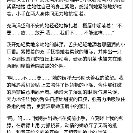
紧紧地搂 住她往自己的身上紧贴，感觉到她紧张地娇喘
着，小手在两人身体间无力地抗拒 着。
充满渴望和不安的她轻轻地挣扎着，樱唇中呢喃着：“不
要……放……放开 我……我们不……不能这样……”
我开始轻柔地亲吻她的脖颈，舌头轻轻地舔着那圆润的小
耳垂。紧搂着的双 手抚摸她着柔软的腰际，并伸出一只
下滑到她圆润的臀丘上揉动着，硬起的阴茎 也被夹在她
两腿间摩擦着圆鼓鼓的外阴。
“啊……不……要……”她的娇呼无形助长着我的欲望。我
的嘴唇乘机紧贴 上去吻住了她娇艳的小嘴，含住那红嫩
的唇瓣肆意地舔弄着。她瞪大了湿润的眼 眸气息急促，
无力地任凭我的舌头扫撩她甜蜜的口腔，强有力地吸咬住
香嫩的娇 舌，贪婪汲取她玉唇中的蜜汁。
“呜，呜……”我刚抽出她挡在胸前小手，立刻环上我的颈
脖，在后背上用 力抓挠着，动情的她放弃了无谓的抵
抗，和我开始亲密的互吻，互相吞吐彼此的 津液。