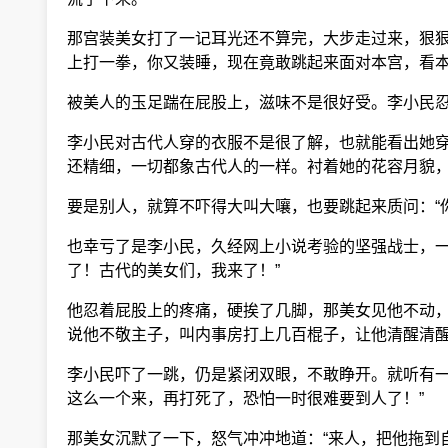
那宫装美女打了一记耳光还不算完，大步走过来，狠狠
上打一拳，你又装睡，现在竟敢跳起来面对本宫，看本
被美人的玉足踹在屁股上，滋味不是很好受。李小民忍
李小民对古代人穿的衣服不是很了解，也就能看出她穿
还精细，一切都象古代人的一样。衬着她的花容月貌，
要是别人，就算不吓得大叫大嚷，也要跳起来质问：“
也幸亏了是李小民，久经网上小说考验的坚强战士，一
了！古代的美女们，我来了！”
他忍着屁股上的疼痛，硬挨了几脚，那美女见他不动，
说他不敬主子，叫内事房打上几百棍子，让他清醒清醒
李小民吓了一跳，仍是紧闭双眼，不敢睁开。就听有一
这么一个来，再打死了，恐怕一时很难要到人了！”
那美女沉默了一下，怒气冲冲地道：“来人，把他拖到