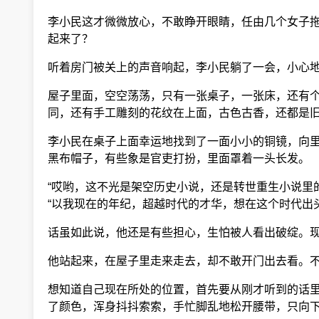
李小民这才微微放心，不敢睁开眼睛，任由几个女子拖
起来了？
听着房门被关上的声音响起，李小民躺了一会，小心地
屋子里面，空空荡荡，只有一张桌子，一张床，还有个
同，还有手工雕刻的花纹在上面，古色古香，还都是旧
李小民在桌子上面幸运地找到了一面小小的铜镜，向里
黑布帽子，有些象是官吏打扮，里面罩着一头长发。
“哎哟，这不光是架空历史小说，还是转世重生小说里
“以我现在的年纪，超越时代的才华，想在这个时代出
话虽如此说，他还是有些担心，生怕被人看出破绽。现
他站起来，在屋子里走来走去，却不敢开门出去看。不
想知道自己现在所处的位置，首先要从刚才听到的话里
了颜色，浑身抖抖索索，手忙脚乱地松开腰带，只向下