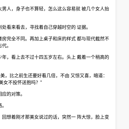
大男人，身子也不算轻，怎么这么容易就 被几个女人抬
到处看来看去，寻找着自己穿越时空的 证据。
楼房完全不同。再加上桌子和床的样式 都与现代截然不
古代。
少年，看上去不过十四五岁左右。头上 戴着一个稍高的
俊美，比之前生还要好看几倍，不由 又惊又喜，暗道：
美女不投怀送抱吗？”
相应的对策。
西。
，回想着刚才那美女说过的话，突然一 阵大惊，脸上变