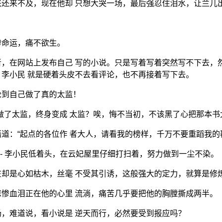
还来不及，现在他却 只想大哭一场，最后强忍住泪水，让兰儿
惨命运，痛不欲生。
，在网站上发布自己 写的小说。只是写着写着突然写不下去，然
李小民 就是硬着头皮不去看评论，也不再接着写下去。
轮到自己做了真的太监！
做了太监，终身变成 太监？唉，悔不当初，不该黑了心把那本书
道：“起点的各位作 者大人，请看我的榜样，千万不要重蹈我的
] ---------- 李小民低着头，在云妃屋里仔细打扫着，努力做到一尘不染。
却是心如枯木，丝毫 不受其引诱，这般强大的定力，就算是修
惨血泪正在他的心里 流淌，痛苦几乎要把他的胸膛撕成两半。
，难道说，看小说是 逆天而行，必然要受到报应吗？