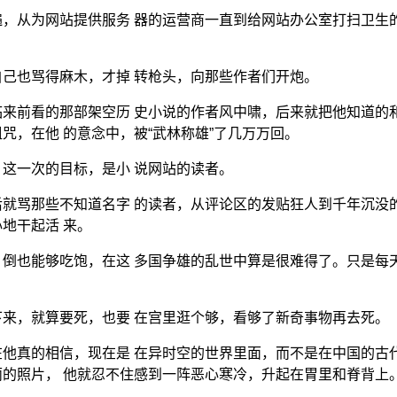
，从为网站提供服务 器的运营商一直到给网站办公室打扫卫生
己也骂得麻木，才掉 转枪头，向那些作者们开炮。
来前看的那部架空历 史小说的作者风中啸，后来就把他知道的
咒，在他 的意念中，被“武林称雄”了几万万回。
这一次的目标，是小 说网站的读者。
就骂那些不知道名字 的读者，从评论区的发贴狂人到千年沉没
地干起活 来。
倒也能够吃饱，在这 多国争雄的乱世中算是很难得了。只是每
来，就算要死，也要 在宫里逛个够，看够了新奇事物再去死。
他真的相信，现在是 在异时空的世界里面，而不是在中国的古
的照片， 他就忍不住感到一阵恶心寒冷，升起在胃里和脊背上