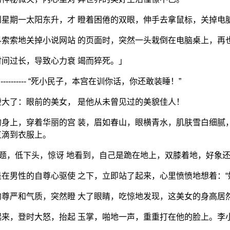
星期一太阳东升，才 瞪着困倦的双眼，伸手去拿鼠标，关掉电
索索地关掉小说网站 的页面时，突然一头栽倒在电脑桌上，再
间过长，导致心力衰 竭而猝死。」
 编辑 ] ---------- “死小民子，本宫在训你话，你还敢装睡！”
大了：眼前的美女， 是他从未曾见过的美貌佳人！
身上，穿着华丽的宫 装，眉如春山，眼横青水，肌肤雪白细腻
直滴到衣服上。
问题，低下头，惊讶 地看到，自己是跪在地上，双膝着地，好象
在男性的自尊心驱使 之下，立即站了起来，心里愤愤地想着：“
尊严和气质，突然瞪 大了眼睛，吃惊地发现，这美女的身高居
来，登时大怒，抬起 玉掌，啪地一声，重重打在他的脸上。李