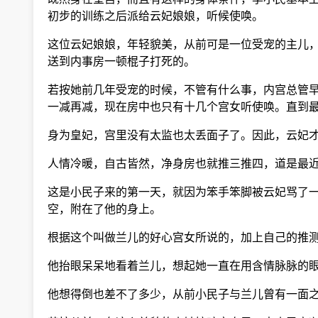
初步的训练之后派给云妃娘娘，听候使唤。
这位云妃娘娘，年轻貌美，从前可是一位受宠的主儿，
送到内事房一顿棍子打死的。
若按她前几年受宠的时候，不管有什么事，内宫总管早
一减再减，现在房中也只有十几个宫女听使唤。直到最
身为皇妃，宫里没有太监也太丢面子了。因此，云妃才
人情冷暖，自古皆然，净身房也就推三推四，道是最近
这是小民子来的第一天，就因为笨手笨脚被云妃骂了一
空，附在了他的身上。
根据这个叫做兰儿的好心宫女所说的，加上自己的推测
他抬眼呆呆地看着兰儿，想起她一直在用含情脉脉的眼
他想得倒也差不了多少，从前小民子与兰儿曾有一面之