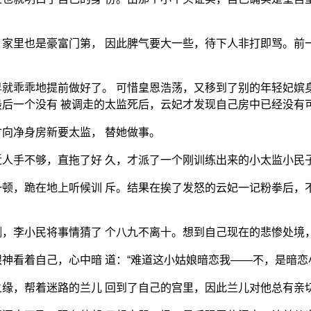
家里也是豪富门第， 因此脾气要大一些，待下人非打即骂。前
就乖乖地提前做好了。 可惜皇恩浩荡，又移到了别的年轻妃嫔
后一个没有 被调走的太监死后，云妃才发现自己房中已经没有
向净身房新要太监， 替她做事。
人手不够，直拖了好 久，才派了一个刚训练出来的小太监小民
顿，跪在地上听候训 斥。结果在挨了发怒的云妃一记粉拳后，
，李小民将事情猜了 个八九不离十。想到自己现在的悲惨处境
神看着自己，心中暗 道：“难道这小姑娘暗恋我——不，是暗恋
缘，帮着迷路的兰儿 回到了自己的宫里，因此兰儿对他总有亲