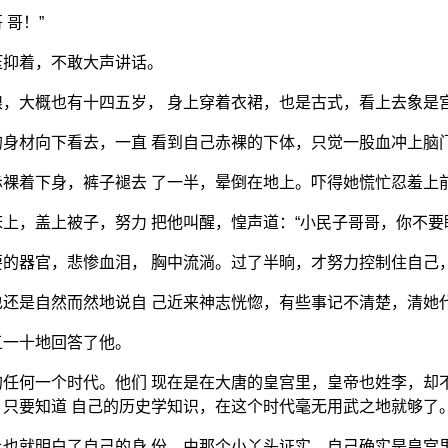
 哥！”
压抑着，不敢大声讲话。
，大概也有十四五岁， 身上穿着衣裙，也是古式，看上去象是
身材向下看去，一直 看到自己赤裸的下体，只觉一股血冲上脑
裸着下身，裤子褪去 了一半，晕倒在地上。吓得她慌忙忍羞上
上，盖上被子，努力 把他叫醒，惶声道：“小民子哥哥，你不要
的器官，悲惨血泪， 胸中流淌。过了半晌，才努力控制住自己
还是自然而然地说自 己近来神志恍惚，有些事记不清楚，清她
五一十地回答了他。
任何一个时代。他们 现在是在大唐的皇宫里，皇帝也姓李，却
只要知道 自己的历史学知识，在这个时代毫无用武之地就够了
也就明白了自己的身 份。由那个小丫头证实，自己确实是皇宫