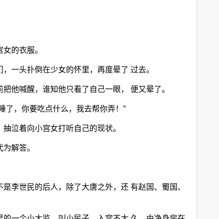
宫女的衣服。
门，一头扑倒在少女的怀里，再度晕了 过去。
前把他喊醒，谁知他只看了自己一眼， 便又晕了。
睡了，你要吃点什么，我去帮你弄！”
，抽泣着向小宫女打听自己的现状。
代为解答。
不是李世民的后人，除了大唐之外，还 有赵国、蜀国、
。
里的一个小太监，叫小民子，入宫不太 久，由净身房在