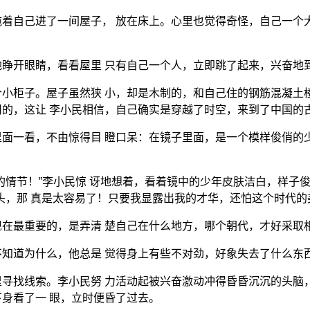
着自己进了一间屋子， 放在床上。心里也觉得奇怪，自己一个
睁开眼睛，看看屋里 只有自己一个人，立即跳了起来，兴奋地
小柜子。屋子虽然狭 小，却是木制的，和自己住的钢筋混凝土
的，这让 李小民相信，自己确实是穿越了时空，来到了中国的
面一看，不由惊得目 瞪口呆：在镜子里面，是一个模样俊俏的
的情节！”李小民惊 讶地想着，看着镜中的少年皮肤洁白，样子
头，那 真是太容易了！只要我显露出我的才华，还怕这个时代的
在最重要的，是弄清 楚自己在什么地方，哪个朝代，才好采取
知道为什么，他总是 觉得身上有些不对劲，好象失去了什么东
寻找线索。李小民努 力活动起被兴奋激动冲得昏昏沉沉的头脑
身看了一 眼，立时便昏了过去。