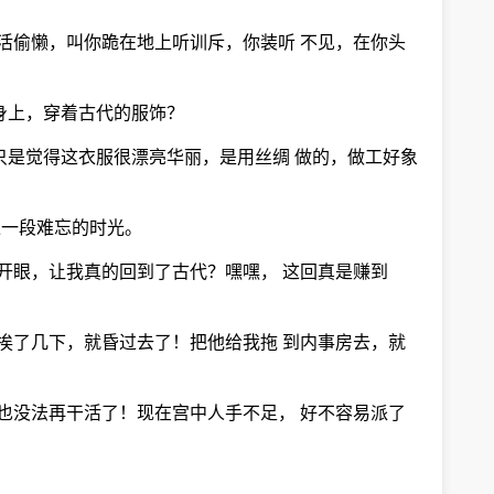
活偷懒，叫你跪在地上听训斥，你装听 不见，在你头
身上，穿着古代的服饰？
只是觉得这衣服很漂亮华丽，是用丝绸 做的，做工好象
过一段难忘的时光。
开眼，让我真的回到了古代？嘿嘿， 这回真是赚到
挨了几下，就昏过去了！把他给我拖 到内事房去，就
也没法再干活了！现在宫中人手不足， 好不容易派了