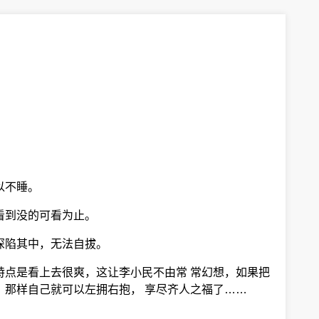
以不睡。
看到没的可看为止。
深陷其中，无法自拔。
特点是看上去很爽，这让李小民不由常 常幻想，如果把
，那样自己就可以左拥右抱， 享尽齐人之福了……