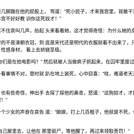
几脚踹在他的屁股上， 骂道：“死小民子，才来我宫里，就敢干
宫不好好教 训你这死奴才！”
不住哀叫几声，抬起 头来看着她，这才觉得奇怪：为什么她的
的不是清朝衣冠，到 底是宋代还是明代的衣服就看不出来了，
性感身材， 看上去娇娆至极。
你们是在拍电影吗？” 然后就被人当做疯子抓起来，在囚牢里度
看事情不对，登时就 趴在地上装死，心中窃喜：“哇，难道老天
也有些奇怪，伸出手 去探了探他的鼻息，怒道：“这狗奴才，才
！”
个少女的声音在哀告 道：“娘娘，打上几百棍子，他就是不死，
自己屋里去，让他在 那里挺尸，等他醒了，再过来领取责罚！”