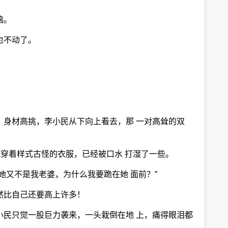
脑。
也不动了。
，身材高挑，李小民从下向上看去，那 一对高耸的双
还穿着样式古怪的衣服，已经被口水 打湿了一些。
她又不是我老婆，为什么我要跪在她 面前？”
然比自己还要高上许多！
小民只觉一股巨力袭来，一头栽倒在地 上，痛得眼泪都