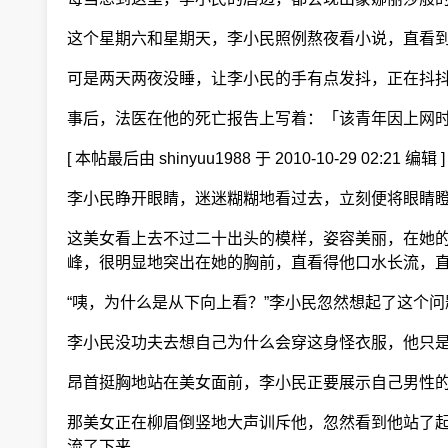
这个星期六和星期天，李小民照例熬夜看小说，直看到
可是两天两夜没睡，让李小民的手有点发抖，正在抖抖
事后，法医在他的死亡报告上写着：「该青年因上网时
[ 本帖最后由 shinyuu1988 于 2010-10-29 02:21
李小民睁开眼睛，迷迷糊糊地看过去，立刻便将眼睛瞪
这美女看上去不过二十出头的模样，姿容美丽，在她的
峰，很明显地突出在她的胸前，直看得他口水长流，
“咦，为什么是从下向上看？”李小民忽然想起了这个
李小民没功夫去想自己为什么会穿这身怪衣服，他只是
昂首挺胸地站在美女面前，李小民正要展示自己男性的
那美女正在柳眉倒竖地大声训斥他，忽然看到他站了起
流了下来。