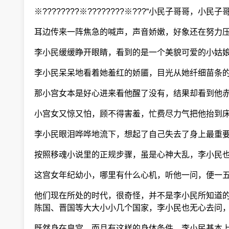
※????????※????????※???“小民子哥哥，小民子哥
耳边传来一阵焦急的喊声，声音娇嫩，好象还在努力
李小民缓缓睁开眼睛，看到的是一个美貌可爱的小姑娘
李小民呆呆地看着她羞红的娇靥，目光从她纤细苗条的
那小宫女本是好心进来看他醒了没有，结果却看到他赤
小宫女又惊又怕，顾不得害羞，忙费尽力气把他抬到床
李小民眼泪哗哗地流下，想起了自己失去了身上最重要
按照移魂小说里的正规步骤，虽是心神大乱，李小民也
这宫女年纪幼小，哪里有什么心机，听他一问，便一
他们现在所处的时代，很奇怪，并不是李小民所知道的
陈国、晋国等大大小小几个国家，李小民也无心去问，
既然身在皇宫，而且有这样的身体条件，李小民基本上