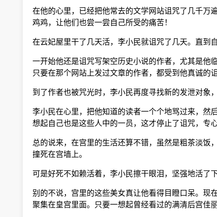
在他的心里，已经把他常去的文学网站诅咒了几千万遍
鸡鸡，让他们也尝一尝自己所受的痛苦！
在云妃屋里干了几天活，李小民就诅咒了几天。直到自
一开始他还是诅咒写架空历史小说的作者，尤其是他临
只要在那个网站上发过文章的作者，都受到他真诚的诅
到了作者也被咒光时，李小民再度寻找新的发泄对象，
李小民在心里，把他知道的读者一个个地骂过来，然后
想起自己也是这些人中的一员，这才停止了诅咒，专心
总的说来，在宫里的生活还算不错，虽然是粗茶淡饭，
撞死在宫墙上。
可是好死不如赖活着，李小民擦干眼泪，坚强地活了下
别的不说，宫里的这些美女真让他看得目瞪口呆。现在
聚集在皇宫里面。只要一想起曾经看过的满清后宫佳丽