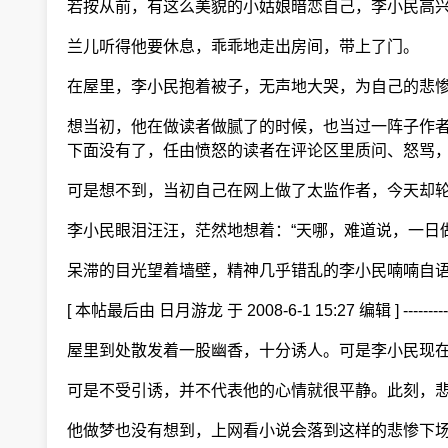
若按从前，有这么美貌的小姑娘暗恋自己，李小民高兴
兰儿听得他要休息，乖乖地走出房间，带上了门。
在屋里，李小民抱着被子，无声地大哭，为自己的悲
想当初，他在做读者做腻了的时候，也当过一阵子作者
下面没有了，任由愤怒的读者在评论区里质问、怒骂，
可是想不到，当初自己在网上做了太监作者，今天却
李小民眼泪汪汪，茫然地想着：“天哪，难道说，一日
呆滞的目光望着墙壁，精神几乎错乱的李小民喃喃自语
[ 本帖最后由 日月游龙 于 2008-6-1 15:27 编辑 
屋里到处散发着一股幽香，十分诱人。可是李小民现在
可是不受引诱，并不代表他的心情就很平静。此刻，悲
他做梦也没有想到，上网看小说会落到这样的悲惨下场