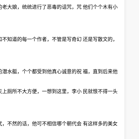
的老大娘，统统进行了恶毒的诅咒，咒 他们个个木有小
和不知道的每一个作者，不管是写奇幻 还是写散文的，
的潜水艇，个个都受到他真心诚意的祝 福，直到后来他
天上厕所不大方便，一想到这里，李小 民就恨不得一头
代，不然的话，他可不相信哪个朝代会 有这样多的美女
。