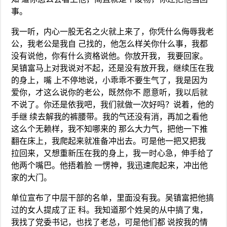
事。
我一听，内心一股无名之火就上来了，你凭什么侮辱我老
公，我老公是我自 己找的，他怎么样关你什么事，我都
没有说他，你有什么资格说他。你放开我， 我要回家。
吴镇富马上对我说对不起，还是没有放开我，继续压在我
的身上，嘴 上不停地说，小乖乖不要生气了，我是因为
爱你，才这么说你的老公，既然你不 愿意听，我以后就
不说了。你还是依我吧，我们就做一次好吗？说着，他的
手继 续去解我的裤腰带。我的气还没有消，再加之看他
这么个无赖样，我不知哪来的 那么大力气，把他一下推
翻在床上，我爬起来就准备冲出去。可是他一把又把我
拉回来，又想重新压在我的身上，我一时心急，伸手给了
他两个嘴巴。他捂着脸 一愣神，我迅速爬起来，冲出他
家的大门。
单位宣布了中层干部的名单，里面没有我。吴镇富把他搞
过的女人提成了正 科。我知道那个姓吴的从中搞了鬼，
我找了党委书记，也找了老总，可是他们都 说按我的情