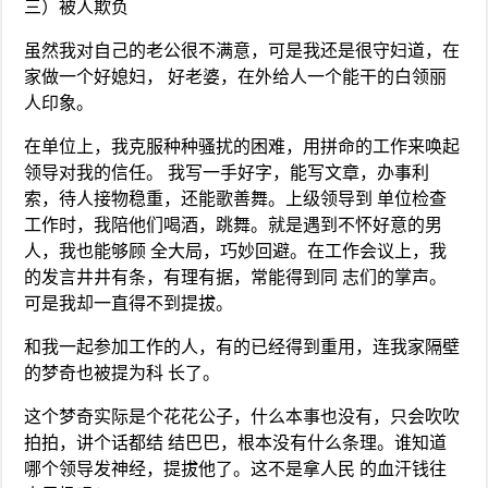
三）被人欺负
虽然我对自己的老公很不满意，可是我还是很守妇道，在
家做一个好媳妇， 好老婆，在外给人一个能干的白领丽
人印象。
在单位上，我克服种种骚扰的困难，用拼命的工作来唤起
领导对我的信任。 我写一手好字，能写文章，办事利
索，待人接物稳重，还能歌善舞。上级领导到 单位检查
工作时，我陪他们喝酒，跳舞。就是遇到不怀好意的男
人，我也能够顾 全大局，巧妙回避。在工作会议上，我
的发言井井有条，有理有据，常能得到同 志们的掌声。
可是我却一直得不到提拔。
和我一起参加工作的人，有的已经得到重用，连我家隔壁
的梦奇也被提为科 长了。
这个梦奇实际是个花花公子，什么本事也没有，只会吹吹
拍拍，讲个话都结 结巴巴，根本没有什么条理。谁知道
哪个领导发神经，提拔他了。这不是拿人民 的血汗钱往