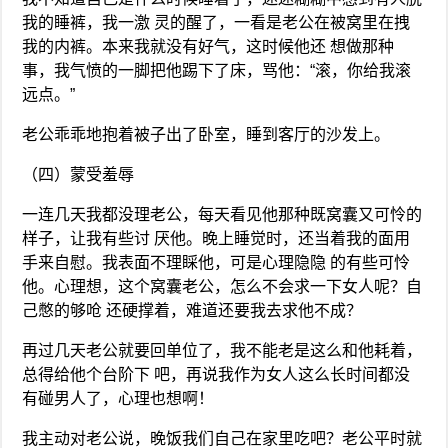
我的睡裤，我一激 灵的醒了，一看是老公在被窝里在拽
我的内裤。本来我就没有好气，这时候他还 想做那种
事，我气愤的一脚把他踢下了床，骂他：“滚，你给我滚
远点。”
老公乖乖地抱着被子出了卧室，睡到客厅的沙发上。
（四）蒙受羞辱
一连几天我都没理老公，每天看见他那种既窝囊又可怜的
样子，让我有些讨 厌他。晚上睡觉时，还当着我的面用
手来自慰。我表面不理睬他，可是心理隐隐 的有些可怜
他。心理想，这个窝囊老公，怎么不会求一下女人呢？自
己憋的够呛 还硬撑着，难道还要我去求他不成？
再过几天老公就要回单位了，我不能老是这么和他耗着，
总得给他个台阶下 吧，再说我作为女人这么长时间都没
有碰男人了，心理也想啊！
我主动对老公说，晚饭我们自己在家里吃吧？老公平时就