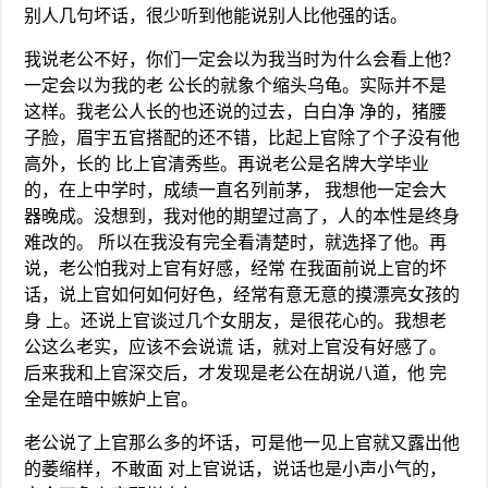
别人几句坏话，很少听到他能说别人比他强的话。
我说老公不好，你们一定会以为我当时为什么会看上他？
一定会以为我的老 公长的就象个缩头乌龟。实际并不是
这样。我老公人长的也还说的过去，白白净 净的，猪腰
子脸，眉宇五官搭配的还不错，比起上官除了个子没有他
高外，长的 比上官清秀些。再说老公是名牌大学毕业
的，在上中学时，成绩一直名列前茅， 我想他一定会大
器晚成。没想到，我对他的期望过高了，人的本性是终身
难改的。 所以在我没有完全看清楚时，就选择了他。再
说，老公怕我对上官有好感，经常 在我面前说上官的坏
话，说上官如何如何好色，经常有意无意的摸漂亮女孩的
身 上。还说上官谈过几个女朋友，是很花心的。我想老
公这么老实，应该不会说谎 话，就对上官没有好感了。
后来我和上官深交后，才发现是老公在胡说八道，他 完
全是在暗中嫉妒上官。
老公说了上官那么多的坏话，可是他一见上官就又露出他
的萎缩样，不敢面 对上官说话，说话也是小声小气的，