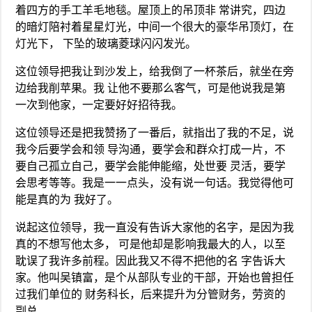
着四方的手工羊毛地毯。屋顶上的吊顶非 常讲究，四边
的暗灯陪衬着星星灯光，中间一个很大的豪华吊顶灯，在
灯光下， 下坠的玻璃菱球闪闪发光。
这位领导把我让到沙发上，给我倒了一杯茶后，就坐在旁
边给我削苹果。我 让他不要那么客气，可是他说我是第
一次到他家，一定要好好招待我。
这位领导还是把我赞扬了一番后，就指出了我的不足，说
我今后要学会和领 导沟通，要学会和群众打成一片，不
要自己孤立自己，要学会能伸能缩，处世要 灵活，要学
会思考等等。我是一一点头，没有说一句话。我觉得他可
能是真的为 我好了。
说起这位领导，我一直没有告诉大家他的名字，是因为我
真的不想写他太多， 可是他却是影响我最大的人，以至
耽误了我许多前程。因此我又不得不把他的名 字告诉大
家。他叫吴镇富，是个从部队专业的干部，开始也曾担任
过我们单位的 财务科长，后来提升为分管财务，劳资的
副总。