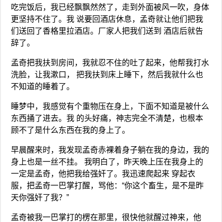
吃完饭后，我已经飘飘然然了，走到外面被风一吹，身体
更坚持不住了。我 说要回酒店休息，孟奇就让他们把我
们送回了香格里拉酒店。厂家人把我们送到 酒店后就告
辞了。
孟奇把我扶到房间，我就忍不住的吐了起来，他帮我打水
洗脸，让我漱口， 把我扶到床上睡下，然后我就什么也
不知道的睡着了。
睡梦中，我感觉有个重物压在身上，下面不知道是被什么
东西捅了进去。我 的头好痛，神志完全不清楚，也根本
顾不了是什么东西在我的身上了。
早晨醒来时，我发现孟奇赤裸着身子躺在我的身边，我的
身上也是一丝不挂。 我明白了，昨天晚上压在我身上的
一定是孟奇，他把我给强奸了。我迅速爬起来 穿起衣
服，把孟奇一巴掌打醒，骂他：“你这个畜生，是不是昨
天你强奸了我？”
孟奇被我一巴掌打的楞在那里，很快他就醒过神来，他