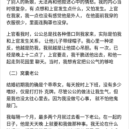
了别人的新娘，无法再和他叙述心中的情愁。我的内心当
时很复杂，有 点想和上官发生点什么，又怕发生。上官
在我家，我一点也没有感觉他是外人， 在他面前我穿的
衣服很少，里面连胸罩也没穿。
上官看我时，公公总是找各种借口到我家来，实际是怕我
和上官发生关系， 让他儿子带绿帽子。我心里一种逆
反，他越是防我，我就越是让他提心吊胆。有 一次，已
经是晚上十二点了，上官要走，我干脆送他出去，和他一
起走到花园里 聊天。当时，我想肯定把公公气的够呛
（二）窝囊老公
结婚初期我的确是个乖乖女，每天按时上下班，没有多少
嗜好，仅是打打扑 克牌。尽管公公的做法让我生气，但
是我也没太往心里去。因为我没做亏心事， 就不怕他鬼
敲门。
我每隔一个月，最多两个月就过去看一下老公。在一起的
日子，他是天天晚 上就要和我做那种事。我无论在什么