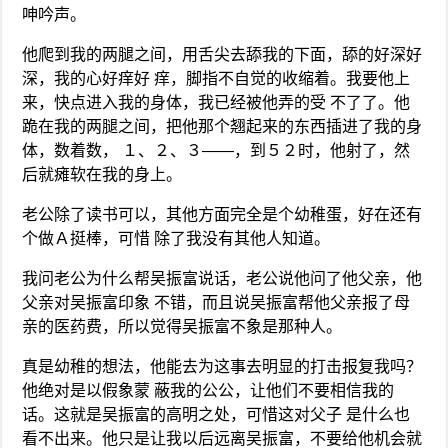
呻吟声。
他爬到我的两腿之间，用舌尖去舔我的下面，舔的好深好
深，我的心好痒好 痒，脚指不自觉的收缩着。我要他上
来，快点进入我的身体，我已经被他弄的受 不了了。他
跪在我的两腿之间，把他那个翘起来的东西插进了我的身
体，数着数， １、２、３——，到５２时，他射了，然
后就瘫软在我的身上。
老公除了读书可以，其他方面完全是个幼稚蛋，好在还有
个做Ａ挺棒，可惜 除了我没有其他人知道。
我问老公为什么帮吴振富说话，老公说他问了他父亲，他
父亲对吴振富印象 不错，而且说吴振富帮他父亲报了母
亲的医药费，所以觉得吴振富不象是那种人。
真是幼稚的想法，他能去为这事去明显的打击报复我吗？
他绝对是以假象蒙 蔽我的公公，让他们不要相信我的
话。这就是吴振富的高明之处，可惜这对父子 是什么也
看不出来。他只是让我以后远离吴振富，不要给他机会就