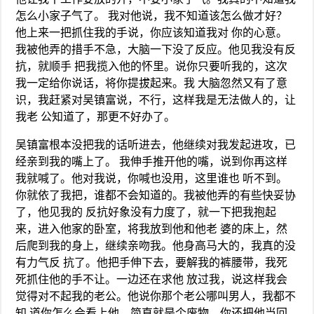
怎么小家子气了。 我对他说，我不知道该怎么做才好？
他上来一把抓住我的手说，你应该知道我对 你的心意。
我被他弄的措手不急，大脑一下没了反应。他见我没有反
抗，就顺手 把我揽入他的怀里。说你只要听我的，这次
我一定给你说话，将你提拔起来。我 大脑忽然又有了意
识，我赶紧对吴镇富说，不行，这样我是无法做人的，让
我老 公知道了，那更不好办了。
吴镇富根本没把我的话听进去，他继续对我发起进攻，已
经亲到我的嘴上了。 我伸手推开他的嘴，说到你再这样
我就喊了。他对我说，你喊也没用，这里谁也 听不到。
你就依了我把，谁都不会知道的。我被他弄的有些快妥协
了，他见我的 反抗好象没有力度了，就一下把我抱起
来，进入他家的卧室，将我放到他和他老 婆的床上，然
后爬到我的身上，继续亲吻我。他身高马大的，我真的没
有力气反 抗了。他把手伸下去，要解我的裤腰带，我死
死抓住他的手不让。一边还在求他 放过我，说这样我会
觉得对不起我的老公。他说你那个老公哪叫男人，我都不
知 道你怎么会看上他，简直就是个废物，你还把他当回