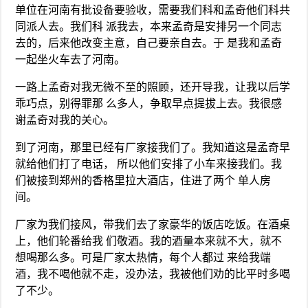
单位在河南有批设备要验收，需要我们科和孟奇他们科共
同派人去。我们科 派我去，本来孟奇是安排另一个同志
去的，后来他改变主意，自己要亲自去。于 是我和孟奇
一起坐火车去了河南。
一路上孟奇对我无微不至的照顾，还开导我，让我以后学
乖巧点，别得罪那 么多人，争取早点提拔上去。我很感
谢孟奇对我的关心。
到了河南，那里已经有厂家接我们了。我知道这是孟奇早
就给他们打了电话， 所以他们安排了小车来接我们。我
们被接到郑州的香格里拉大酒店，住进了两个 单人房
间。
厂家为我们接风，带我们去了家豪华的饭店吃饭。在酒桌
上，他们轮番给我 们敬酒。我的酒量本来就不大，就不
想喝那么多。可是厂家太热情，每个人都过 来给我端
酒，我不喝他就不走，没办法，我被他们劝的比平时多喝
了不少。