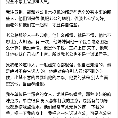
完全不象上官那样大气。
我注意到，能和老公非常投机的都是些完全没有本事的那
些人，他们到是很 佩服老公的聪明，佩服老公学习好。
而老公和他们在一起时，才显得自信些。
老公总想给人一些印象，他什么都懂，就是不懂，他也不
想让别人知道。有 一次，他妹妹问他一个复合电路图怎
么计算？他没弄懂，但是他不说。正好上官 来了，他就
让他妹妹自己去问上官。所以我老公也不是个谦谦君子。
象我老公这种人，一般虚荣心都很强，他自己知道的，他
是绝对不会告诉人 的，他绝对会在别人意想不到的时
候，出其不意的显露出他的才华。他要的就是 别人当面
赞赏他，当面恭维他。
我在单位是个漂亮的女人，尤其是结婚后，那种少妇的韵
味更浓。单位很多 男人总想打我的主意，包括有的领导
也都想捞我点油水。他们经常有意无意的摸 一下我的
手，摸一下我的身上。我把这些告诉过老公，可是老公只