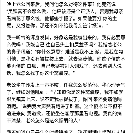
晚上老公回来后，我问他怎么对待这件事？他竟然说：
“吴镇富不会那么做， 他应该还是个正派人，否则我母亲
看病花了那么钱，他都签字报了。如果他要打 你的主
意，又报复你，那还不如不给我母亲签字报销。”
我一听气的浑身发抖，好象这是我编出来的。我有必要那
么做吗？我能自己 往自己头上扣屎盆子吗？我指着老公
的鼻子吼道：“你什么意思？难道是我不正 派，是我在勾
引他，是我没有被提拔上去，就去诬蔑他。你这个傻的不
能再傻的 白痴，自己老婆被别人调戏了，还去帮别人说
话，我怎么找了你这个窝囊废。”
老公坐在沙发上一声不吱，任我怎么奚落他。我心理更气
了，继续对他吼到 ：“早知道你是这种窝囊废，我不如就
跟吴镇富上床，说不定我被提拔了，你回 来还要请他喝
酒呢。”说完我大声哭着跑进了卧室。这个傻老公不但不
追进来向 我道歉，还傻坐在客厅那里看电视。我真的搞
不清楚，老公怎么是这么懦弱的人？
我不知道自己是什么时候睡着了，迷迷糊糊中感到有人脱