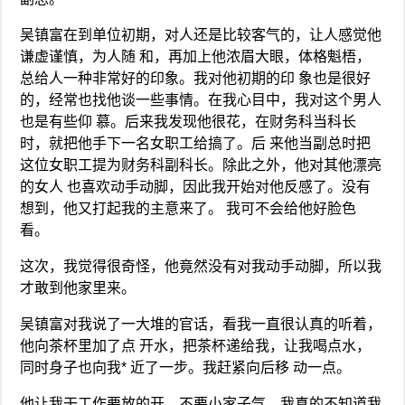
吴镇富在到单位初期，对人还是比较客气的，让人感觉他
谦虚谨慎，为人随 和，再加上他浓眉大眼，体格魁梧，
总给人一种非常好的印象。我对他初期的印 象也是很好
的，经常也找他谈一些事情。在我心目中，我对这个男人
也是有些仰 慕。后来我发现他很花，在财务科当科长
时，就把他手下一名女职工给搞了。后 来他当副总时把
这位女职工提为财务科副科长。除此之外，他对其他漂亮
的女人 也喜欢动手动脚，因此我开始对他反感了。没有
想到，他又打起我的主意来了。 我可不会给他好脸色
看。
这次，我觉得很奇怪，他竟然没有对我动手动脚，所以我
才敢到他家里来。
吴镇富对我说了一大堆的官话，看我一直很认真的听着，
他向茶杯里加了点 开水，把茶杯递给我，让我喝点水，
同时身子也向我* 近了一步。我赶紧向后移 动一点。
他让我干工作要放的开，不要小家子气。我真的不知道我