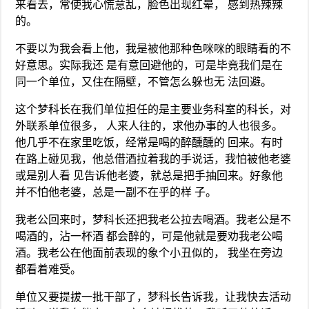
来看去，常使我心慌意乱，脸色出现红晕， 感到热辣辣
的。
不要以为我会看上他，我是被他那种色咪咪的眼睛看的不
好意思。实际我还 是有意回避他的，可是毕竟我们是在
同一个单位，又住在隔壁，不管怎么躲也无 法回避。
这个梦科长在我们单位担任的是主要业务科室的科长，对
外联系单位很多， 人来人往的，求他办事的人也很多。
他几乎不在家里吃饭，经常是喝的醉醺醺的 回来。有时
在路上碰见我，他总借酒拉着我的手说话，我怕被他老婆
或是别人看 见告诉他老婆，就总是把手抽回来。好象他
并不怕他老婆，总是一副不在乎的样 子。
我老公回来时，梦科长还把我老公拉去喝酒。我老公是不
喝酒的，沾一杯酒 都会醉的，可是他就是要劝我老公喝
酒。我老公在他面前表现的象个小丑似的， 我坐在旁边
都看着难受。
单位又要提拔一批干部了，梦科长告诉我，让我快去活动