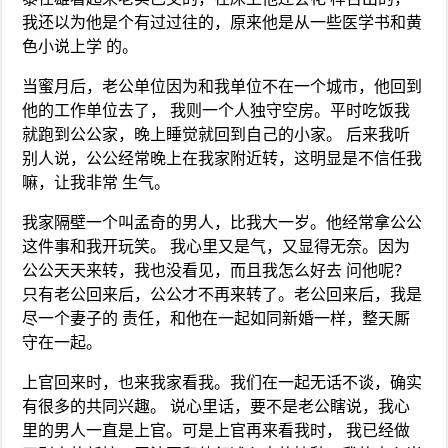
我还以为他是个有过过往的，原来他是从一些医学书和黄
色小说上学 的。
当蜜月后，老公单位因为和我单位不在一个城市，他回到
他的工作单位去了， 我则一个人独守空房。平时吃饭我
就跑到公公家，晚上睡觉就回到自己的小家。 后来我听
别人说，公公经常晚上在我家附近转，这明显是不信任我
嘛，让我非常 生气。
我家隔壁一个叫孟奇的男人，比我大一岁。他经常拿公公
这件事和我开玩笑。 我心里又是气，又显得无奈。因为
公公天天来转，我也没看见，而且我怎么好去 问他呢？
只有老公回来后，公公才不再来转了。老公回来后，我是
尽一个妻子的 责任，和他在一起如同新婚一样，整天厮
守在一起。
上官回来时，也来我家看我。我们在一起无话不谈，确实
有很多的共同兴趣。 说心里话，要不是老公瞎说，我心
里的男人一直是上官。可是上官再来看我时， 我已经做