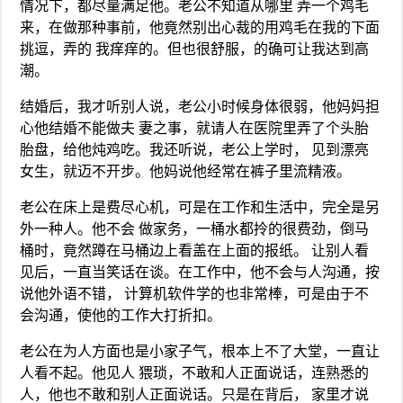
情况下，都尽量满足他。老公不知道从哪里 弄一个鸡毛
来，在做那种事前，他竟然别出心裁的用鸡毛在我的下面
挑逗，弄的 我痒痒的。但也很舒服，的确可让我达到高
潮。
结婚后，我才听别人说，老公小时候身体很弱，他妈妈担
心他结婚不能做夫 妻之事，就请人在医院里弄了个头胎
胎盘，给他炖鸡吃。我还听说，老公上学时， 见到漂亮
女生，就迈不开步。他妈说他经常在裤子里流精液。
老公在床上是费尽心机，可是在工作和生活中，完全是另
外一种人。他不会 做家务，一桶水都拎的很费劲，倒马
桶时，竟然蹲在马桶边上看盖在上面的报纸。 让别人看
见后，一直当笑话在谈。在工作中，他不会与人沟通，按
说他外语不错， 计算机软件学的也非常棒，可是由于不
会沟通，使他的工作大打折扣。
老公在为人方面也是小家子气，根本上不了大堂，一直让
人看不起。他见人 猥琐，不敢和人正面说话，连熟悉的
人，他也不敢和别人正面说话。只是在背后， 家里才说