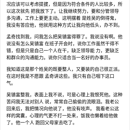
况应该可以考虑提拔，但是因为符合条件的人比较多，所
以这次就先 把我放下了。让我继续努力，要和分管领导
多沟通，工作上要更主动。这明摆着 是姓吴的倒得鬼，
我没有答应他，他就用这种方式让我向他低头，办不到。
孟奇找到我，问我怎么把吴镇富得罪了。我说没有啊。他
说没有怎么吴镇富 在班子开会时，说你工作虽然干得不
错，但是只是自己一个人在干，缺乏领导能 力，更缺乏
和群众的沟通能力。说你只适合当一名好的办事员。
我知道这是那个姓吴的既要整人，又要装的自己很正派。
在这时我是不愿跟 孟奇讲这些。我只有自己咽下这口
气。
吴镇富整我，表面上我不说，可是心理上我恨死他。这种
苦闷我无法对别人 说，常常自己偷偷的流眼泪。我老公
回来后，我把情况向他说了，他没有吱声。 我看老公这
样的窝囊，心理的气更不打一处来，饭我也懒着给他做
了。他一个人 跑回父母家去吃了。