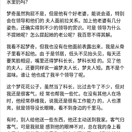
水里扔吗？
梦奇虽然狗屁不是，但是他有个好老婆，能说会道，特别
会在领导和他们的 夫人面前拉关系。加上他老婆有几分
姿色，还确实得到不少的领导的赏识。可是 领导为什么
不提她呢？怎么提起她的老公呢？我百思不得其解。
我看不起梦奇，但我也没有在他面前表露出来，我是从骨
子里看不起他。由 于是邻居，低头不见抬头见，每天还
要笑脸相迎，嘴里还得梦科长长，梦科长短 的。见了他
的夫人，还要同样说一遍梦夫人长，梦夫人短。真不是个
滋味。谁让 他也成了我半个领导了呢。
这个梦花花公子，虽然当了科长，比过去牛了不少，但对
我还是很客气，经 常也帮我一些忙。在没有其他人在场
时，他经常恭维我，说我还是很有工作能力 的，人也漂
亮，就是领导没长眼睛，看不到身边的千里马。
有时，别人给他送一些东西，他还主动送到我家。客气归
客气，可是我就是 感到他的眼神不对，总在我的身上看