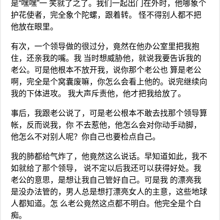
是“嘿嘿”一 笑就了之了。我们一起出门在外时，他哪象个
护花使者，完全象个陀螺，跟着转。 怪不得别人都不把
他放在眼里。
有次，一个领导做的很过分，竟然在他办公室里把我抱
住，还亲我的嘴。我 当时想威胁他，就说我要告诉我的
老公。可是他根本不放开我，说你那个老公也 算是老公
啊，完全是个窝囊废嘛，你怎么会看上他的。说完继续向
我的下体进攻。 我大声斥责他，他才把我给放了。
事后，我跟老公说了，可是老公根本不敢去找那个领导算
帐，反而说我，你 不去惹他，他怎么会对你动手动脚，
他怎么不对别人呢？你自己也要检点自己。
我的肺都给气炸了，他竟然这么说话。早知道如此，我不
如就给了那个领导， 说不定以后我还可以获得好处。我
老公的意思，是想让我自己管好自己。可是我 的漂亮我
是没办法管的，男人总是想打漂亮女人的主意，这些地球
人都知道。怎 么老公竟然这点都不明白。他完全是个白
痴。