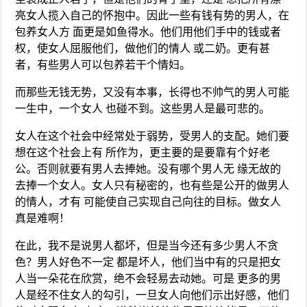
亮女人揽入自己的怀抱中。因此一些有钱有势的男人，在
包养女人方 面更是如鱼得水。他们用他们手中的钱或者
权，使女人屈服他们，做他们的情人 或二奶。更有甚
者，有些男人可以包养若干个情妇。
而那些无钱无势，又没有本事，长得也不帅气的男人可能
一生中，一个女人 也碰不到。这些男人是最可悲的。
女人在这个社会中经常处于弱势，受男人的支配。她们要
想在这个社会上有 所作为，更主要的是要靠有个好老
公。否则就要有男人去捧她。没有哪个男人无 缘无故的
去捧一个女人。女人只有秘密的，也有些是公开的做男人
的情人，才有 可能使自己实现自己向往的目标。做女人
真是难啊！
在此，我不是说男人都坏，但是当今还有多少男人不贪
色？男人好色不一定 都是坏人，他们当中有的只是把女
人当一朵花在欣赏，绝不会轻易去动她。可是 更多的男
人是经不住女人的勾引，一旦女人向他们示出好感，他们