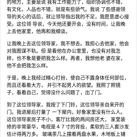
的地方，主要是说 我有工作能力了，组织协调也不错，
有文化，人品也不错，就是有些骄气。我说 了些感谢领
导的关心的话后，就让领导指出我的不足，我愿意虚心接
受。这位领 导说，今天他还要开会，没有时间，让我晚
上去他家里，他再和我细谈。
让我晚上去这位领导家，我不想去。我担心去他家，他会
对我图谋不轨。但 是看他在办公室里，也没有对我怎
样，也不象是要把我怎么样。再者，我想他老 婆在家，
他不会把我怎么样。
于是，晚上我经过精心打扮，使自己不露身体任何部位，
而且还看着大方， 并引不起男人的欲望。我照了照镜
子，看着自己，觉得没什么问题了，出了门。
到了这位领导家，我按了下门铃，这位领导亲自来开的
门。我进屋后打量了 一下屋内，好象家里没有什么人。
这位领导家房子不小，客厅比我的两间房还大， 家里装
修的非常豪华，电视是４７寸的背投，柔软的三人套沙发
估计得两万多。 玻璃茶几上摆着两盘水果，木地板上铺