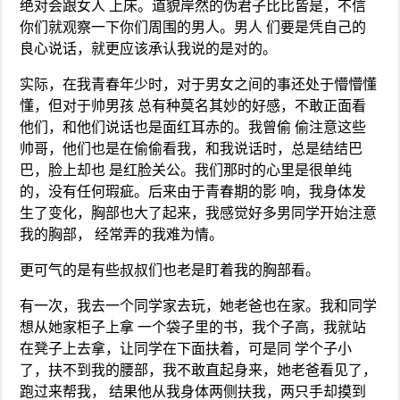
绝对会跟女人 上床。道貌岸然的伪君子比比皆是，不信
你们就观察一下你们周围的男人。男人 们要是凭自己的
良心说话，就更应该承认我说的是对的。
实际，在我青春年少时，对于男女之间的事还处于懵懵懂
懂，但对于帅男孩 总有种莫名其妙的好感，不敢正面看
他们，和他们说话也是面红耳赤的。我曾偷 偷注意这些
帅哥，他们也是在偷偷看我，和我说话时，总是结结巴
巴，脸上却也 是红脸关公。我们那时的心里是很单纯
的，没有任何瑕疵。后来由于青春期的影 响，我身体发
生了变化，胸部也大了起来，我感觉好多男同学开始注意
我的胸部， 经常弄的我难为情。
更可气的是有些叔叔们也老是盯着我的胸部看。
有一次，我去一个同学家去玩，她老爸也在家。我和同学
想从她家柜子上拿 一个袋子里的书，我个子高，我就站
在凳子上去拿，让同学在下面扶着，可是同 学个子小
了，扶不到我的腰部，我不敢直起身来，她老爸看见了，
跑过来帮我， 结果他从我身体两侧扶我，两只手却摸到