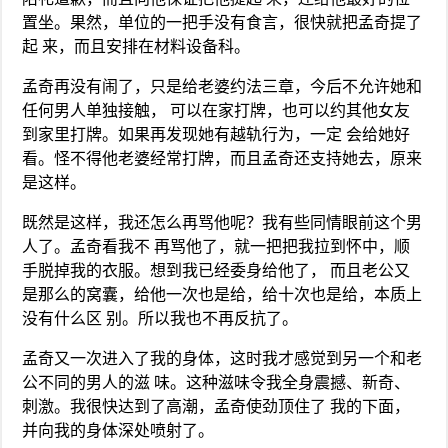
置坐。果然，单位的一把手没有食言，很快就把孟奇提了
起 来，而且安排在材料设备科。
孟奇再没有闹了，只是给老婆约法三章，今后不允许她和
任何男人单独接触， 可以在家打牌，也可以约其他女友
到家里打牌。如果再发现她有越轨行为，一定 会给她好
看。怪不得他老婆经常打牌，而且孟奇还支持她去，原来
是这样。
既然是这样，我还怎么再骂他呢？我有些同情眼前这个男
人了。孟奇看我不 再骂他了，就一把把我拉到怀中，顺
手脱掉我的衣服。想到我已经委身给他了， 而且老公又
是那么的窝囊，给他一次也是给，给十次也是给，本质上
没有什么区 别。所以我也不再反抗了。
孟奇又一次进入了我的身体，这时我才感觉到另一个和老
公不同的男人的滋 味。这种滋味令我全身震撼、新奇、
刺激。我很快达到了高潮，孟奇使劲顶住了 我的下面，
并向我的身体深处喷射了。