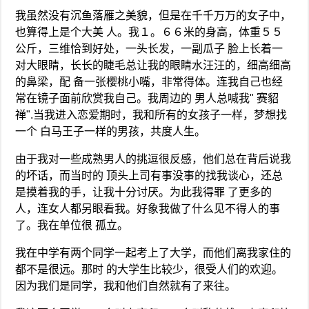
我虽然没有沉鱼落雁之美貌，但是在千千万万的女子中，
也算得上是个大美 人。我１。６６米的身高，体重５５
公斤，三维恰到好处，一头长发，一副瓜子 脸上长着一
对大眼睛，长长的睫毛总让我的眼睛水汪汪的，细高细高
的鼻梁，配 备一张樱桃小嘴，非常得体。连我自己也经
常在镜子面前欣赏我自己。我周边的 男人总喊我" 赛貂
禅".当我进入恋爱期时，我和所有的女孩子一样，梦想找
一个 白马王子一样的男孩，共度人生。
由于我对一些成熟男人的挑逗很反感，他们总在背后说我
的坏话，而当时的 顶头上司有事没事的找我谈心，还总
是摸着我的手，让我十分讨厌。为此我得罪 了更多的
人，连女人都另眼看我。好象我做了什么见不得人的事
了。我在单位很 孤立。
我在中学有两个同学一起考上了大学，而他们离我家住的
都不是很远。那时 的大学生比较少，很受人们的欢迎。
因为我们是同学，我和他们自然就有了来往。