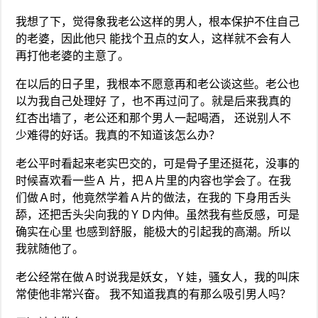
我想了下，觉得象我老公这样的男人，根本保护不住自己
的老婆，因此他只 能找个丑点的女人，这样就不会有人
再打他老婆的主意了。
在以后的日子里，我根本不愿意再和老公谈这些。老公也
以为我自己处理好 了，也不再过问了。就是后来我真的
红杏出墙了，老公还和那个男人一起喝酒， 还说别人不
少难得的好话。我真的不知道该怎么办？
老公平时看起来老实巴交的，可是骨子里还挺花，没事的
时候喜欢看一些Ａ 片，把Ａ片里的内容也学会了。在我
们做Ａ时，他竟然学着Ａ片的做法，在我的 下身用舌头
舔，还把舌头尖向我的ＹＤ内伸。虽然我有些反感，可是
确实在心里 也感到舒服，能极大的引起我的高潮。所以
我就随他了。
老公经常在做Ａ时说我是妖女，Ｙ娃，骚女人，我的叫床
常使他非常兴奋。 我不知道我真的有那么吸引男人吗？