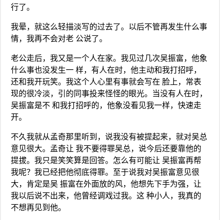
行了。
我晕，就这么轻描淡写的过去了。以后不管再发生什么事
情，我再不会对老 公说了。
老公走后，我又是一个人在家。我见过几次吴振富，他象
什么事也没发生一 样，有人在时，他主动和我打招呼，
还和我开玩笑。我这个人心里有事就会写在 脸上，常表
现的很冷淡，引的同事投来怪怪的眼光。当没有人在时，
吴振富是不 和我打招呼的，他象没看见我一样，快速走
开。
不久我就从孟奇那里听到，说我没有被提起来，就对吴总
意见很大。孟奇让 我不要得罪吴总，说今后还要靠他的
提拔。我只是笑笑算是回答。怎么有可能让 吴振富再帮
我呢？我已经把他彻底得罪。至于说我对吴振富意见很
大，肯定是吴 振富在外面放的风，他想先下手为强，让
我以后说不出来，他曾经调戏过我。这 种小人，我真的
不想再见到他。