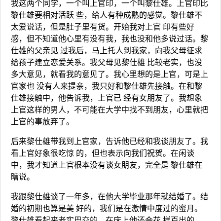
我这两个同学，一个叫上官印，一个叫黎仕雄。上官印比
黎仕雄要相对活跃 些，给人有种成熟的感觉。黎仕雄不
太爱说话，但是肚子里有货。开始我对上官 印有些好
感，但不知道他心里有没有我，我也没和他多说过话。黎
仕雄的父亲见 过我后，马上托人到我家，向我父母征求
给孩子建立恋爱关系。我父母见黎仕雄 比较老实，也没
多大意见，就看我的意见了。我心里想的是上官，可是上
官家也 没有人来提亲，我只好和黎仕雄先接触。在和黎
仕雄接触中，他告诉我，上官已 经有女朋友了。我想象
上官这样的男人，不可能在大学中找不到朋友，心里就把
上官的事放弃了。
后来黎仕雄带我到上官家，告诉他已经和我谈朋友了。我
看上官好象很吃惊 的，但也表示向我们祝贺。在闲谈
中，我才知道上官根本没有谈女朋友，完全是 黎仕雄在
瞎说。
我跟黎仕雄谈了一年多，在他大学毕业那年就结婚了。结
婚的初期也算是美 好的，我们是在激情中度过的蜜月。
黎仕雄看起来老实巴交的，在床上他还会花 样百出的，