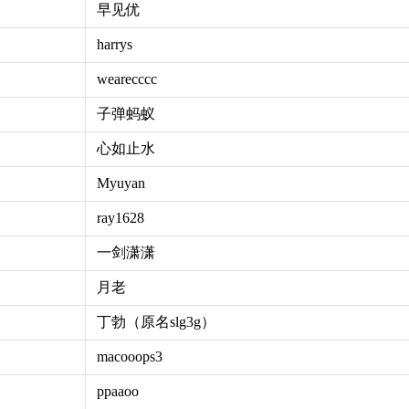
早见优
harrys
wearecccc
子弹蚂蚁
心如止水
Myuyan
ray1628
一剑潇潇
月老
丁勃（原名slg3g）
macooops3
ppaaoo