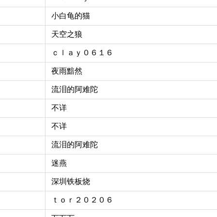
小白龟的猫
天空之狼
ｃｌａｙ０６１６
夜雨黯然
流泪的阿难陀
不详
不详
流泪的阿难陀
迷燕
深圳铁板烧
ｔｏｒ２０２０６