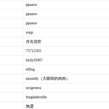
ppaaoo
ppaaoo
ppaaoo
sopp
含光混世
75712565
hydyf2007
elffog
moonfly（大眼睛的肉肉）
sexgenera
fenglaidexilin
無譅