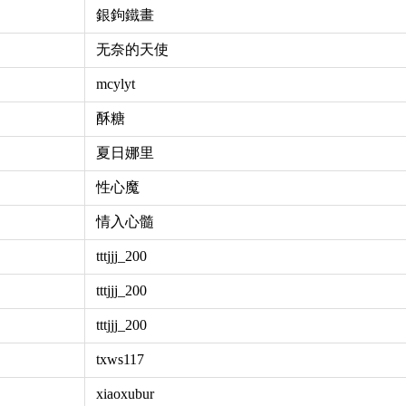
銀鉤鐵畫
无奈的天使
mcylyt
酥糖
夏日娜里
性心魔
情入心髓
tttjjj_200
tttjjj_200
tttjjj_200
txws117
xiaoxubur