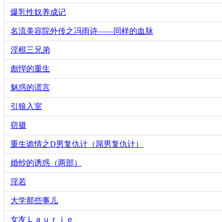
爆乳性奴养成记
名流美容院外传之冯雨诗——同样的血脉
淫棍三兄弟
彪悍的重生
魅惑的谎言
引狼入室
窃摄
重生诡情之D男复仇计（屌男复仇计）
婚纱的诱惑（两部）
淫若
大学那些事儿
女友Ｌａｕｒｉｅ