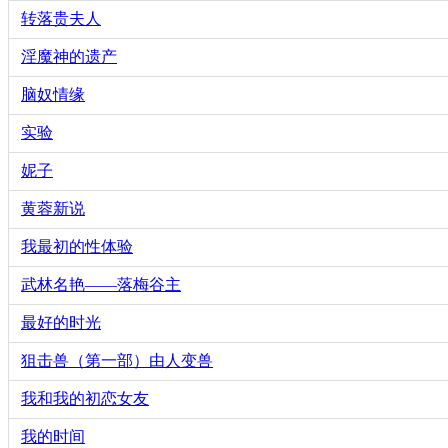
转落贵夫人
淫魔神的遗产
脑奴情缘
实验
妮子
黄蓉新说
我最初的性体验
武林名艳——落梅谷主
最好的时光
狙击兽（第一部）由人变兽
我和我的初恋女友
我的时间