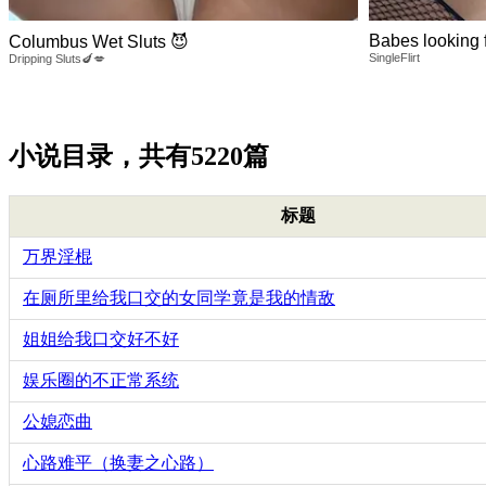
Babes looking 
Columbus Wet Sluts 😈
SingleFlirt
Dripping Sluts🍆💋
小说目录，共有5220篇
标题
万界淫棍
在厕所里给我口交的女同学竟是我的情敌
姐姐给我口交好不好
娱乐圈的不正常系统
公媳恋曲
心路难平（换妻之心路）