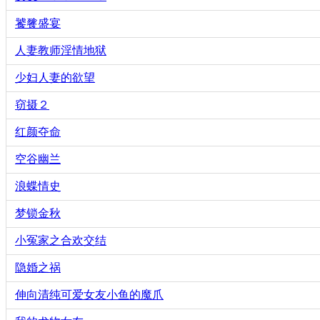
饕餮盛宴
人妻教师淫情地狱
少妇人妻的欲望
窃摄２
红颜夺命
空谷幽兰
浪蝶情史
梦锁金秋
小冤家之合欢交结
隐婚之祸
伸向清纯可爱女友小鱼的魔爪