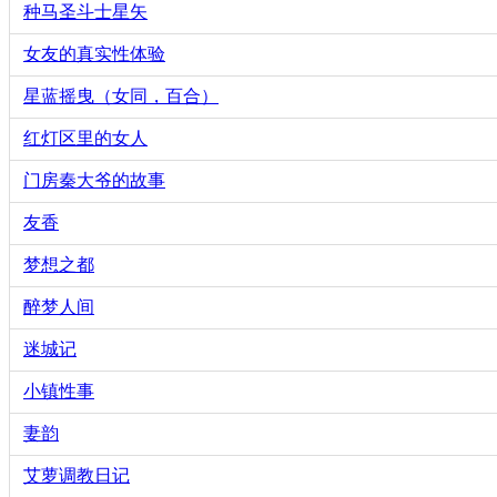
种马圣斗士星矢
女友的真实性体验
星蓝摇曳（女同，百合）
红灯区里的女人
门房秦大爷的故事
友香
梦想之都
醉梦人间
迷城记
小镇性事
妻韵
艾萝调教日记