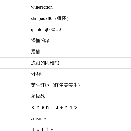
willerection
shuipao286（缅怀）
qianlong000522
懵懂的猪
潛龍
流泪的阿难陀
:不详
楚生狂歌（红尘笑笑生）
超级战
ｃｈｅｎｌｕｅｎ４５
zmkmba
ｌｕｆｆｙ