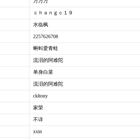
万万万
ｃｈａｎｇｃ１９
水临枫
2257626708
蝌蚪爱青蛙
流泪的阿难陀
单身白菜
流泪的阿难陀
ckltony
家荣
不详
xxin