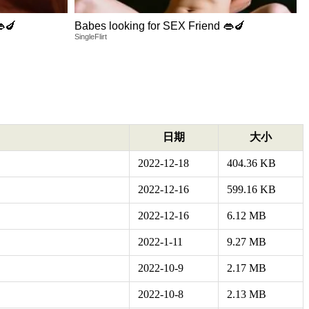
👄🍆
Babes looking for SEX Friend 👄🍆
SingleFlirt
日期
大小
2022-12-18
404.36 KB
2022-12-16
599.16 KB
2022-12-16
6.12 MB
2022-1-11
9.27 MB
2022-10-9
2.17 MB
2022-10-8
2.13 MB