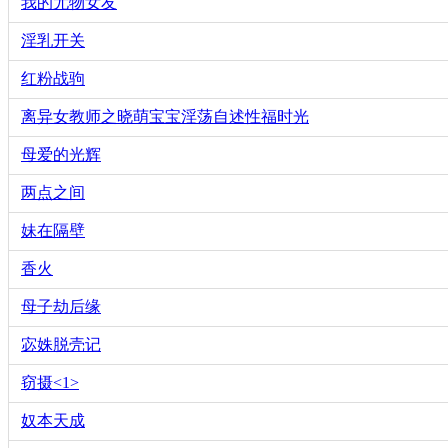
我的尤物女友
淫乳开关
红粉战驹
离异女教师之晓萌宝宝淫荡自述性福时光
母爱的光辉
两点之间
妹在隔壁
香火
母子劫后缘
宓姝脱壳记
窃摄<1>
奴本天成