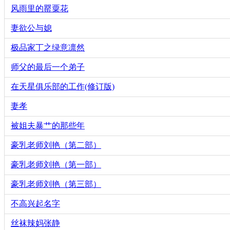
风雨里的罂粟花
妻欲公与媳
极品家丁之绿意凛然
师父的最后一个弟子
在天星俱乐部的工作(修订版)
妻孝
被姐夫暴艹的那些年
豪乳老师刘艳（第二部）
豪乳老师刘艳（第一部）
豪乳老师刘艳（第三部）
不高兴起名字
丝袜辣妈张静